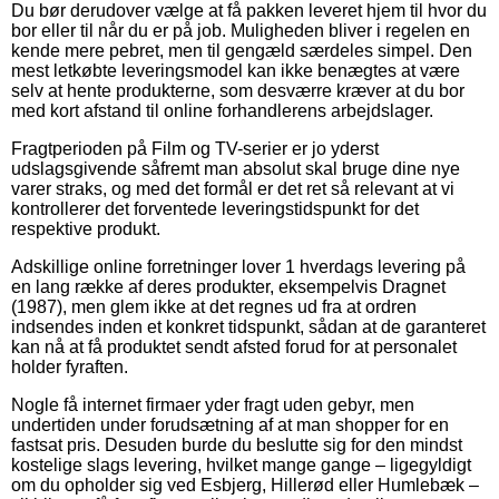
Du bør derudover vælge at få pakken leveret hjem til hvor du
bor eller til når du er på job. Muligheden bliver i regelen en
kende mere pebret, men til gengæld særdeles simpel. Den
mest letkøbte leveringsmodel kan ikke benægtes at være
selv at hente produkterne, som desværre kræver at du bor
med kort afstand til online forhandlerens arbejdslager.
Fragtperioden på Film og TV-serier er jo yderst
udslagsgivende såfremt man absolut skal bruge dine nye
varer straks, og med det formål er det ret så relevant at vi
kontrollerer det forventede leveringstidspunkt for det
respektive produkt.
Adskillige online forretninger lover 1 hverdags levering på
en lang række af deres produkter, eksempelvis Dragnet
(1987), men glem ikke at det regnes ud fra at ordren
indsendes inden et konkret tidspunkt, sådan at de garanteret
kan nå at få produktet sendt afsted forud for at personalet
holder fyraften.
Nogle få internet firmaer yder fragt uden gebyr, men
undertiden under forudsætning af at man shopper for en
fastsat pris. Desuden burde du beslutte sig for den mindst
kostelige slags levering, hvilket mange gange – ligegyldigt
om du opholder sig ved Esbjerg, Hillerød eller Humlebæk –