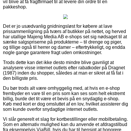
vil blive at få fragtfirmaet til at levere din ordre til en
pakkeshop.
Det er jo usædvanlig gnidningsløst for købere at lave
prissammenligning på tværs af butikker på nettet, og herved
har utallige Majeng Media AB e-shops set sig nødsaget til at
sænke salgspriserne på produkterne – til drenge og piger,
og tillige også til herrer og damer – eftertrykkeligt, og endda
nogle gange garantere fragt uden omkostninger.
Trods dette kan det ikke desto mindre blive gavnligt at
analysere visse internet outlets efter rabatkoder på Dragnet
(1987) inden du shopper, således at man er sikret at få fat i
den billigste pris.
Du bør trods alt være omhyggelig med, at hvis en e-shop
frembyder en vare til en pris som kan ses som helt ekstremt
billig, burde det tit være et bevis på en snydagtig e-shop.
Køb med kort er dog omsluttet af en lov, hvilket assisterer dig
som kunde overfor snydagtige internet outlets.
Vi slår generelt et slag for kortbestillinger eller mobilbetaling.
Som en alternativ mulighed kan du anvende et afdragstilbud
fra eksempelvis ViaBill, hvis du har til hensigt at honorere