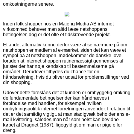
omkostningerne senere.
Inden folk shopper hos en Majeng Media AB internet
virksomhed behøver man altid læse netshoppens
betingelser, dog er det ofte et tidskrævende projekt.
Et andet alternativ kunne derfor være at se nærmere på om
netshoppen er medlem af e-mærket, siden det kan være et
sympol på at netshoppen imødekommer de danske love,
foruden at internet shoppen rutinemæssigt gennemses af
jurister der har nøje kendskab til bestemmelserne på
området. Derudover tilbydes du chance for en
håndsrækning, hvis du bliver udsat for problemstillinger ved
din shopping.
Udover dette foreslåes det at kunden er omhyggelig omkring
de fundamentale betingelser der kan håndhæves i
forbindelse med handlen, for eksempel hvilken
ombytningspolitik internet forretningen anvender. I relation til
det er det samtidig vigtigt, at man stadigvæk beholder ens e-
mail kvittering, således man når som helst kan bevidne
købet af Dragnet (1987), ligegyldigt om man er pige eller
dreng.