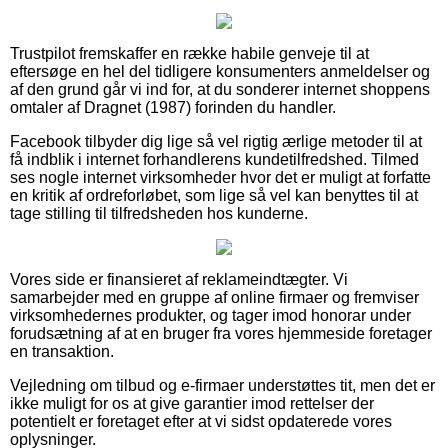
Trustpilot fremskaffer en række habile genveje til at
eftersøge en hel del tidligere konsumenters anmeldelser og
af den grund går vi ind for, at du sonderer internet shoppens
omtaler af Dragnet (1987) forinden du handler.
Facebook tilbyder dig lige så vel rigtig ærlige metoder til at
få indblik i internet forhandlerens kundetilfredshed. Tilmed
ses nogle internet virksomheder hvor det er muligt at forfatte
en kritik af ordreforløbet, som lige så vel kan benyttes til at
tage stilling til tilfredsheden hos kunderne.
Vores side er finansieret af reklameindtægter. Vi
samarbejder med en gruppe af online firmaer og fremviser
virksomhedernes produkter, og tager imod honorar under
forudsætning af at en bruger fra vores hjemmeside foretager
en transaktion.
Vejledning om tilbud og e-firmaer understøttes tit, men det er
ikke muligt for os at give garantier imod rettelser der
potentielt er foretaget efter at vi sidst opdaterede vores
oplysninger.