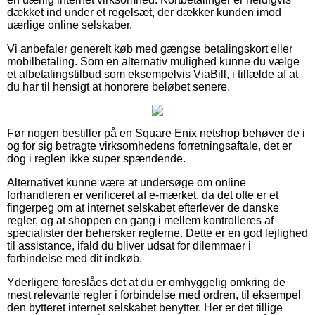
dækket ind under et regelsæt, der dækker kunden imod
uærlige online selskaber.
Vi anbefaler generelt køb med gængse betalingskort eller
mobilbetaling. Som en alternativ mulighed kunne du vælge
et afbetalingstilbud som eksempelvis ViaBill, i tilfælde af at
du har til hensigt at honorere beløbet senere.
Før nogen bestiller på en Square Enix netshop behøver de i
og for sig betragte virksomhedens forretningsaftale, det er
dog i reglen ikke super spændende.
Alternativet kunne være at undersøge om online
forhandleren er verificeret af e-mærket, da det ofte er et
fingerpeg om at internet selskabet efterlever de danske
regler, og at shoppen en gang i mellem kontrolleres af
specialister der behersker reglerne. Dette er en god lejlighed
til assistance, ifald du bliver udsat for dilemmaer i
forbindelse med dit indkøb.
Yderligere foreslåes det at du er omhyggelig omkring de
mest relevante regler i forbindelse med ordren, til eksempel
den bytteret internet selskabet benytter. Her er det tillige