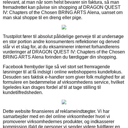
relevant, at man når som helst bevarer sin faktura, så man
fremadrettet kan påvise sin shopping af DRAGON QUEST
IV: Chapters of the Chosen BRING ARTS Alena, uanset om
man skal shoppe til en dreng eller pige.
Trustpilot fører til absolut pålidelige genveje til at undersøge
en stor portion andre konsumenters reflektioner og derved
slår vi et slag for, at du eksaminerer internet forhandlerens
vurderinger af DRAGON QUEST IV: Chapters of the Chosen
BRING ARTS Alena forinden du færdiggør din shopping.
Facebook frembyder lige så vel stort set fremragende
løsninger til at få indsigt i online webshoppens kundefokus.
Desuden ses faktisk e-handler som giver folk mulighed for at
formulere en bedømmelse af virksomhedens service, hvilket
ligeledes kan drages fordel af til at tage stilling til
kundetilfredsheden.
Dette website finansieres af reklameindtægter. Vi har
samarbejder med en del online virksomheder hvori vi
promoverer virksomhedernes produkter, og indkasserer
kommission ifald de personer vi sender videre fuldfører en