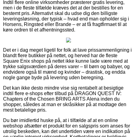
Indtil flere online virksomheder præsterer gratis levering,
men i de fleste tilfælde kræves det at der bestilles for en
bestemt pris. Alternativt skal du udse dig den billigste
leveringsløsning, der typisk – hvad end man opholder sig i
Horsens, Ringsted eller Brande – er at få fragtfirmaet til at
køre ordren til et afhentningssted.
Det er i dag meget ligetil for folk at lave prissammenligning i
blandt flere butikker på nettet, og herved har de fleste
Square Enix shops på nettet ikke kunne lade være med at
trykke salgsværdien på deres varer – til børn og babyer, og
endvidere også til mænd og kvinder – drastisk, og endda
nogle gange byde på levering uden beregning.
Det kan ikke desto mindre vise sig rentabelt at besigtige
indtil flere e-shops efter tilbud på DRAGON QUEST IV:
Chapters of the Chosen BRING ARTS Alena inden du
shopper, således at man er skråsikker på at modtage den
mest betalelige pris.
Du bør imidlertid huske på, at i tilfælde af at en online
webshop afsætter et produkt for en salgspris som anses for
utrolig beskeden, kan det undertiden være en indikation på
en uærlig internet virksomhed. Kortbetalinger er heldigvis