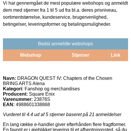
Vi har gennemgået de mest populære webshops og anmeldt
dem med stjerner fra 1 til 5 ud fra bl.a. deres prisniveau,
sortimentstørrelse, kundeservice, brugervenlighed,
betingelser, leveringsformer og betalingsmuligheder.
Bedst anmeldte webshops
Webshop
Stjerner
Link
Navn:
DRAGON QUEST IV: Chapters of the Chosen
BRING ARTS Alena
Kategori:
Fanshop og merchandises
Producent:
Square Enix
Varenummer:
23876S
EAN:
4988601338868
Vurderet til
4.4
ud af 5 stjerner baseret på
21
anmeldelser
En lang række e-handler giver efterhånden flere fragtformer.
En favorit er i øjeblikket levering til et afhentningssted, så du