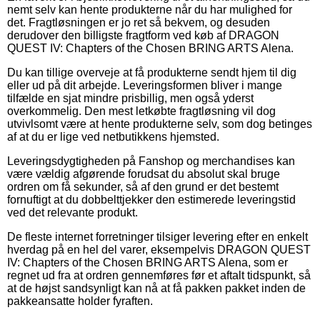
nemt selv kan hente produkterne når du har mulighed for
det. Fragtløsningen er jo ret så bekvem, og desuden
derudover den billigste fragtform ved køb af DRAGON
QUEST IV: Chapters of the Chosen BRING ARTS Alena.
Du kan tillige overveje at få produkterne sendt hjem til dig
eller ud på dit arbejde. Leveringsformen bliver i mange
tilfælde en sjat mindre prisbillig, men også yderst
overkommelig. Den mest letkøbte fragtløsning vil dog
utvivlsomt være at hente produkterne selv, som dog betinges
af at du er lige ved netbutikkens hjemsted.
Leveringsdygtigheden på Fanshop og merchandises kan
være vældig afgørende forudsat du absolut skal bruge
ordren om få sekunder, så af den grund er det bestemt
fornuftigt at du dobbelttjekker den estimerede leveringstid
ved det relevante produkt.
De fleste internet forretninger tilsiger levering efter en enkelt
hverdag på en hel del varer, eksempelvis DRAGON QUEST
IV: Chapters of the Chosen BRING ARTS Alena, som er
regnet ud fra at ordren gennemføres før et aftalt tidspunkt, så
at de højst sandsynligt kan nå at få pakken pakket inden de
pakkeansatte holder fyraften.