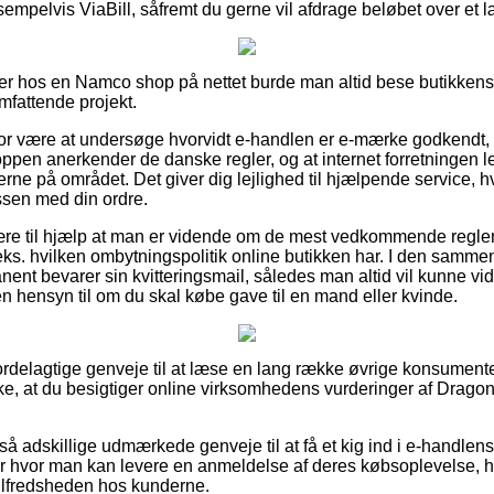
sempelvis ViaBill, såfremt du gerne vil afdrage beløbet over et 
er hos en Namco shop på nettet burde man altid bese butikkens f
mfattende projekt.
r være at undersøge hvorvidt e-handlen er e-mærke godkendt, g
hoppen anerkender de danske regler, og at internet forretningen l
rne på området. Det giver dig lejlighed til hjælpende service, hv
essen med din ordre.
ære til hjælp at man er vidende om de mest vedkommende regle
.eks. hvilken ombytningspolitik online butikken har. I den samm
ent bevarer sin kvitteringsmail, således man altid vil kunne vi
n hensyn til om du skal købe gave til en mand eller kvinde.
e fordelagtige genveje til at læse en lang række øvrige konsument
ke, at du besigtiger online virksomhedens vurderinger af Dragonb
 adskillige udmærkede genveje til at få et kig ind i e-handlens 
er hvor man kan levere en anmeldelse af deres købsoplevelse, h
 tilfredsheden hos kunderne.