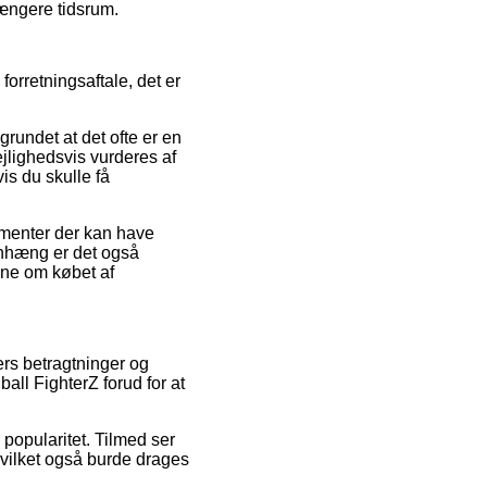
længere tidsrum.
orretningsaftale, det er
rundet at det ofte er en
ejlighedsvis vurderes af
is du skulle få
menter der kan have
enhæng er det også
dne om købet af
ers betragtninger og
all FighterZ forud for at
popularitet. Tilmed ser
vilket også burde drages