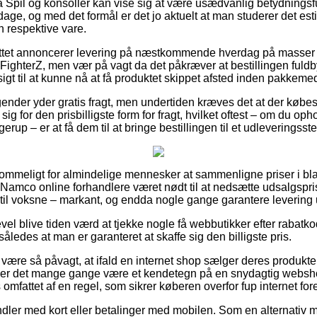
Spil og konsoller kan vise sig at være usædvanlig betydningsful
dage, og med det formål er det jo aktuelt at man studerer det es
n respektive vare.
nettet annoncerer levering på næstkommende hverdag på masser
ighterZ, men vær på vagt da det påkræver at bestillingen fuldbyr
igt til at kunne nå at få produktet skippet afsted inden pakkemed
gender yder gratis fragt, men undertiden kræves det at der købes
g for den prisbilligste form for fragt, hvilket oftest – om du oph
rup – er at få dem til at bringe bestillingen til et udleveringsste
mkommeligt for almindelige mennesker at sammenligne priser i bl
e Namco online forhandlere været nødt til at nedsætte udsalgspr
ig til voksne – markant, og endda nogle gange garantere levering
evel blive tiden værd at tjekke nogle få webbutikker efter rabat
åledes at man er garanteret at skaffe sig den billigste pris.
ære så påvagt, at ifald en internet shop sælger deres produkter
g, er det mange gange være et kendetegn på en snydagtig web
s omfattet af en regel, som sikrer køberen overfor fup internet fo
ndler med kort eller betalinger med mobilen. Som en alternativ