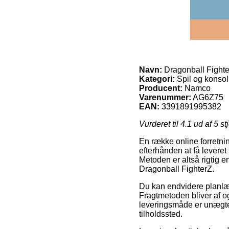
Navn:
Dragonball Fight
Kategori:
Spil og konsol
Producent:
Namco
Varenummer:
AG6Z75
EAN:
3391891995382
Vurderet til
4.1
ud af 5 st
En række online forretnin
efterhånden at få leveret
Metoden er altså rigtig 
Dragonball FighterZ.
Du kan endvidere planlægg
Fragtmetoden bliver af og
leveringsmåde er unægtel
tilholdssted.