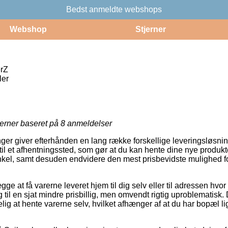
Bedst anmeldte webshops
Webshop
Stjerner
erZ
ler
jerner baseret på
8
anmeldelser
ger giver efterhånden en lang række forskellige leveringsløsnin
 til et afhentningssted, som gør at du kan hente dine nye produkte
enkel, samt desuden endvidere den mest prisbevidste mulighed fo
e at få varerne leveret hjem til dig selv eller til adressen hvor
 til en sjat mindre prisbillig, men omvendt rigtig uproblematisk
ig at hente varerne selv, hvilket afhænger af at du har bopæl li