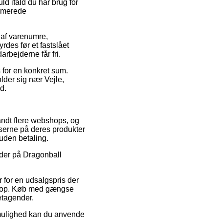
d ifald du har brug for
timerede
 af varenumre,
des før et fastslået
arbejderne får fri.
 for en konkret sum.
older sig nær Vejle,
d.
andt flere webshops, og
iserne på deres produkter
 uden betaling.
koder på Dragonball
 for en udsalgspris der
shop. Køb med gængse
retagender.
 mulighed kan du anvende