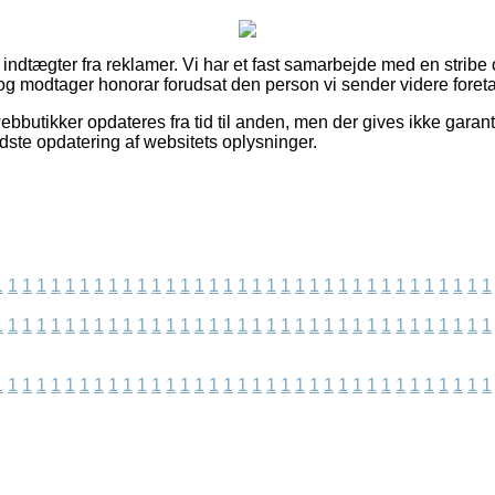
f indtægter fra reklamer. Vi har et fast samarbejde med en stribe 
og modtager honorar forudsat den person vi sender videre foretag
bbutikker opdateres fra tid til anden, men der gives ikke garan
idste opdatering af websitets oplysninger.
1
1
1
1
1
1
1
1
1
1
1
1
1
1
1
1
1
1
1
1
1
1
1
1
1
1
1
1
1
1
1
1
1
1
1
1
1
1
1
1
1
1
1
1
1
1
1
1
1
1
1
1
1
1
1
1
1
1
1
1
1
1
1
1
1
1
1
1
1
1
1
1
1
1
1
1
1
1
1
1
1
1
1
1
1
1
1
1
1
1
1
1
1
1
1
1
1
1
1
1
1
1
1
1
1