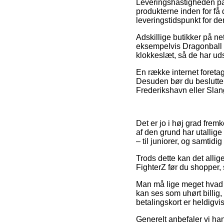
Leveringshastigheden på 
produkterne inden for få 
leveringstidspunkt for de
Adskillige butikker på 
eksempelvis Dragonball F
klokkeslæt, så de har uds
En række internet foreta
Desuden bør du beslutte si
Frederikshavn eller Slange
Det er jo i høj grad fre
af den grund har utallig
– til juniorer, og samtid
Trods dette kan det allig
FighterZ før du shopper, s
Man må lige meget hvad v
kan ses som uhørt billi
betalingskort er heldigvi
Generelt anbefaler vi ha