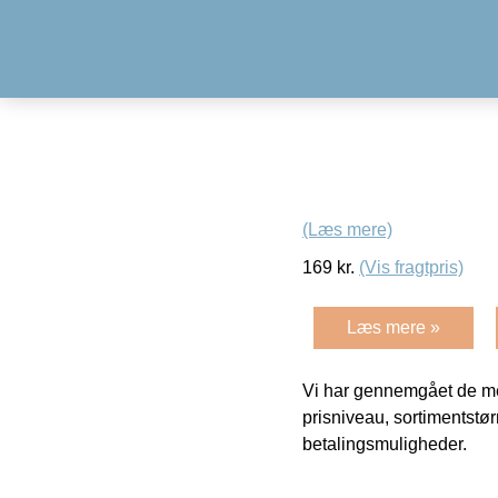
(Læs mere)
169
kr.
(Vis fragtpris)
Læs mere »
Vi har gennemgået de mes
prisniveau, sortimentstø
betalingsmuligheder.