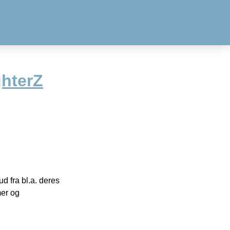
ghterZ
 fra bl.a. deres
mer og