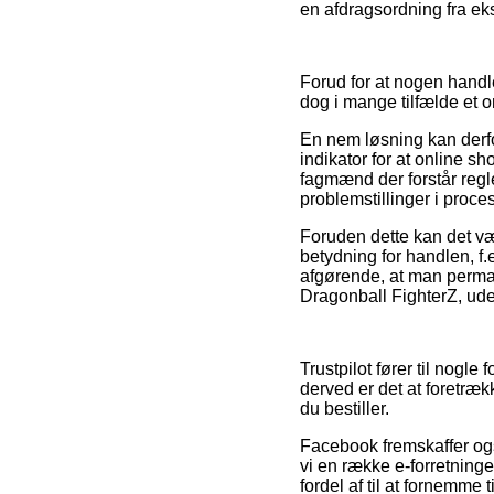
en afdragsordning fra ek
Forud for at nogen handl
dog i mange tilfælde et o
En nem løsning kan derfo
indikator for at online s
fagmænd der forstår regle
problemstillinger i proc
Foruden dette kan det v
betydning for handlen, f
afgørende, at man perman
Dragonball FighterZ, ude
Trustpilot fører til nogl
derved er det at foretræk
du bestiller.
Facebook fremskaffer også
vi en række e-forretning
fordel af til at fornemme