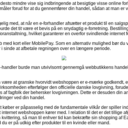
desto mindre vise sig indbringende at besigtige visse online fo
åler forud for at du gennemfører din handel, sådan at man er vel
g med, at når en e-forhandler afsætter et produkt til en salgs
burde det tit være et bevis på en snydagtig e-forretning. Bestilli
foranstaltning, hvilket garanterer en overfor svindlende internet 
køb med kort eller MobilePay. Som en alternativ mulighed bør du 
r i sinde at afbetale regningen over en længere periode.
 e-handler burde man utvivlsomt gennemgå webbutikkens handels
være at granske hvorvidt webshoppen er e-mærke godkendt, ef
 virksomheden efterfølger den officielle danske lovgivning, forude
 af fagfolk der behersker lovgivningen. Dette er desuden din anl
dringer ved din handel.
at køber er påpasselig med de fundamentale vilkår der spiller in
 internet webshoppen kører med. I relation til det er det tillige 
 kvittering, så man til enhver tid kan bekræfte sin shopping af 
du er på udkig efter produkter til en kvinde eller mand.