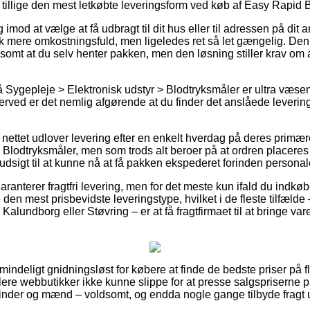
illige den mest letkøbte leveringsform ved køb af Easy Rapid B
 imod at vælge at få udbragt til dit hus eller til adressen på dit
ak mere omkostningsfuld, men ligeledes ret så let gængelig. Den 
lsomt at du selv henter pakken, men den løsning stiller krav om a
Sygepleje > Elektronisk udstyr > Blodtryksmåler er ultra væsen
herved er det nemlig afgørende at du finder det anslåede leveri
nettet udlover levering efter en enkelt hverdag på deres primæ
lodtryksmåler, men som trods alt beroer på at ordren placeres fø
udsigt til at kunne nå at få pakken ekspederet forinden persona
aranterer fragtfri levering, men for det meste kun ifald du indkøbe
en mest prisbevidste leveringstype, hvilket i de fleste tilfælde
Kalundborg eller Støvring – er at få fragtfirmaet til at bringe varer
mindeligt gnidningsløst for købere at finde de bedste priser på fl
lere webbutikker ikke kunne slippe for at presse salgspriserne p
kvinder og mænd – voldsomt, og endda nogle gange tilbyde fragt