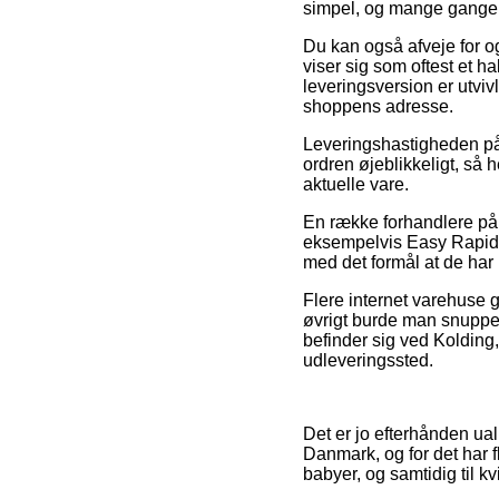
simpel, og mange gange t
Du kan også afveje for og
viser sig som oftest et h
leveringsversion er utviv
shoppens adresse.
Leveringshastigheden på 
ordren øjeblikkeligt, så 
aktuelle vare.
En række forhandlere på 
eksempelvis Easy Rapid B
med det formål at de har 
Flere internet varehuse g
øvrigt burde man snuppe d
befinder sig ved Kolding, 
udleveringssted.
Det er jo efterhånden ual
Danmark, og for det har f
babyer, og samtidig til 