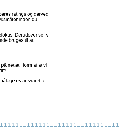
øberes ratings og derved
ryksmåler inden du
efokus. Derudover ser vi
de bruges til at
å nettet i form af at vi
dre.
 påtage os ansvaret for
1
1
1
1
1
1
1
1
1
1
1
1
1
1
1
1
1
1
1
1
1
1
1
1
1
1
1
1
1
1
1