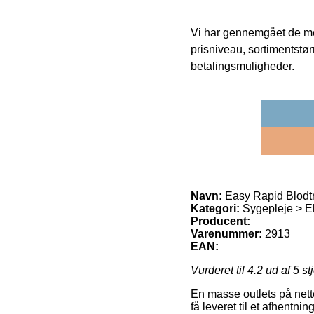
Vi har gennemgået de mes
prisniveau, sortimentstø
betalingsmuligheder.
Navn:
Easy Rapid Blodt
Kategori:
Sygepleje > El
Producent:
Varenummer:
2913
EAN:
Vurderet til
4.2
ud af 5 st
En masse outlets på nett
få leveret til et afhentni