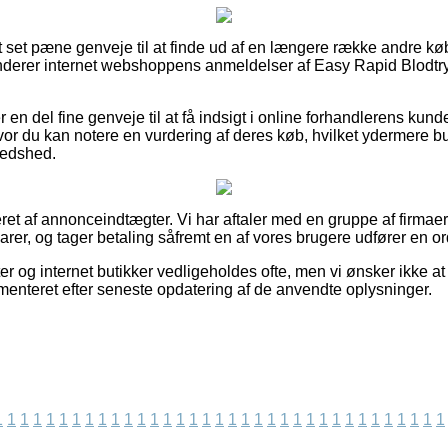
tort set pæne genveje til at finde ud af en længere række andre k
sonderer internet webshoppens anmeldelser af Easy Rapid Blodt
n del fine genveje til at få indsigt i online forhandlerens kund
or du kan notere en vurdering af deres køb, hvilket ydermere bur
redshed.
ret af annonceindtægter. Vi har aftaler med en gruppe af firmaer p
arer, og tager betaling såfremt en af vores brugere udfører en or
r og internet butikker vedligeholdes ofte, men vi ønsker ikke at
ementeret efter seneste opdatering af de anvendte oplysninger.
1
1
1
1
1
1
1
1
1
1
1
1
1
1
1
1
1
1
1
1
1
1
1
1
1
1
1
1
1
1
1
1
1
1
1