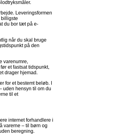
lodtryksmåler.
 arbejde. Leveringsformen
billigste
t du bor tæt på e-
tlig når du skal bruge
ngstidspunkt på den
re varenumre,
r et fastsat tidspunkt,
let drager hjemad.
r for et bestemt beløb. I
 – uden hensyn til om du
ne til et
ere internet forhandlere i
å varerne – til børn og
 uden beregning.