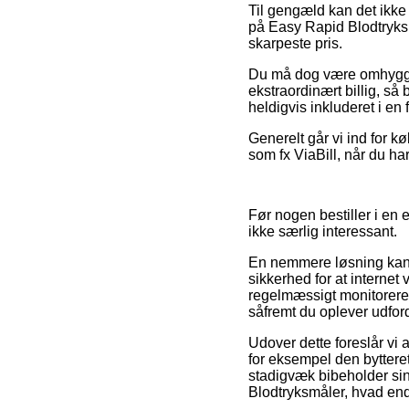
Til gengæld kan det ikke 
på Easy Rapid Blodtryksm
skarpeste pris.
Du må dog være omhyggeli
ekstraordinært billig, så 
heldigvis inkluderet i en 
Generelt går vi ind for 
som fx ViaBill, når du ha
Før nogen bestiller i en
ikke særlig interessant.
En nemmere løsning kan 
sikkerhed for at internet
regelmæssigt monitoreres
såfremt du oplever udfor
Udover dette foreslår vi 
for eksempel den bytteret
stadigvæk bibeholder sin
Blodtryksmåler, hvad end 