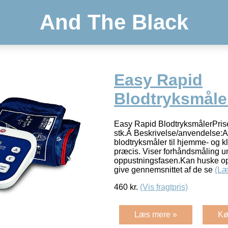
And The Black
Easy Rapid
Blodtryksmåle
Easy Rapid BlodtryksmålerPris
stk.Â Beskrivelse/anvendelse:Au
blodtryksmåler til hjemme- og kl
præcis. Viser forhåndsmåling u
oppustningsfasen.Kan huske op 
give gennemsnittet af de se
(Læ
460
kr.
(Vis fragtpris)
Læs mere »
Kø