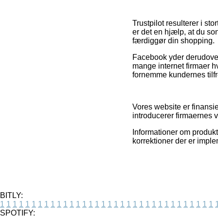
Trustpilot resulterer i s
er det en hjælp, at du 
færdiggør din shopping.
Facebook yder derudover e
mange internet firmaer hv
fornemme kundernes tilf
Vores website er finansie
introducerer firmaernes v
Informationer om produkte
korrektioner der er impl
BITLY:
1
1
1
1
1
1
1
1
1
1
1
1
1
1
1
1
1
1
1
1
1
1
1
1
1
1
1
1
1
1
1
1
1
1
SPOTIFY: