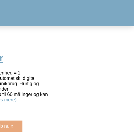
r
enhed = 1
tomatisk, digital
inikbrug. Hurtig og
nder
til 60 målinger og kan
s mere)
b nu »