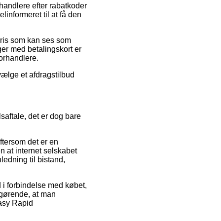
rhandlere efter rabatkoder
informeret til at få den
pris som kan ses som
nger med betalingskort er
forhandlere.
vælge et afdragstilbud
aftale, det er dog bare
tersom det er en
n at internet selskabet
edning til bistand,
d i forbindelse med købet,
afgørende, at man
Easy Rapid