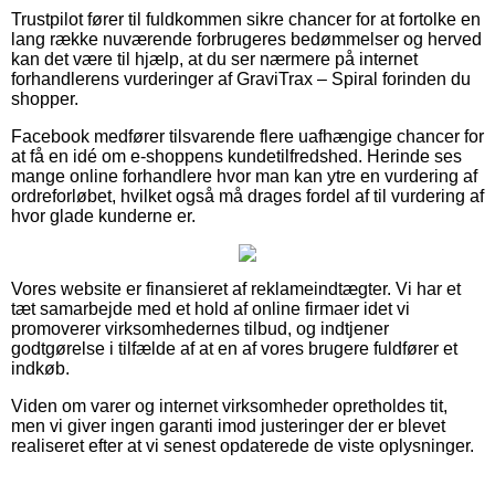
Trustpilot fører til fuldkommen sikre chancer for at fortolke en
lang række nuværende forbrugeres bedømmelser og herved
kan det være til hjælp, at du ser nærmere på internet
forhandlerens vurderinger af GraviTrax – Spiral forinden du
shopper.
Facebook medfører tilsvarende flere uafhængige chancer for
at få en idé om e-shoppens kundetilfredshed. Herinde ses
mange online forhandlere hvor man kan ytre en vurdering af
ordreforløbet, hvilket også må drages fordel af til vurdering af
hvor glade kunderne er.
Vores website er finansieret af reklameindtægter. Vi har et
tæt samarbejde med et hold af online firmaer idet vi
promoverer virksomhedernes tilbud, og indtjener
godtgørelse i tilfælde af at en af vores brugere fuldfører et
indkøb.
Viden om varer og internet virksomheder opretholdes tit,
men vi giver ingen garanti imod justeringer der er blevet
realiseret efter at vi senest opdaterede de viste oplysninger.