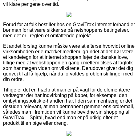
vil klare pengene over tid.
Forud for at folk bestiller hos en GraviTrax internet forhandler
bør man for at være sikker se på netshoppens betingelser,
men det er i reglen et omfattende projekt.
Et andet forslag kunne måske være at efterse hvorvidt online
virksomheden er e-mærket medlem, grundet at det bør være
et kendetegn for at internet shoppen føjer de danske love,
tillige med at webshoppen en gang i mellem tilses af fagfolk
som har megen viden om vilkårene. Derudover giver det dig
genvej til at få hjælp, når du forvoldes problemstillinger med
din ordre.
Tillige er det en hjælp at man er på vagt for de elementære
vedtægter der har indvirkning på købet, for eksempel den
ombytningspolitik e-handlen har. I den sammenhæng er det
desuden relevant, at man permanent gemmer ens ordremail,
således man i fremtiden vil kunne bevidne sin shopping af
GraviTrax – Spiral, hvad end man er på udkig efter et
produkt til en pige eller dreng.