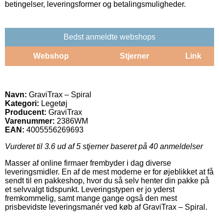
betingelser, leveringsformer og betalingsmuligheder.
Bedst anmeldte webshops
Webshop
Stjerner
Link
Navn:
GraviTrax – Spiral
Kategori:
Legetøj
Producent:
GraviTrax
Varenummer:
2386WM
EAN:
4005556269693
Vurderet til
3.6
ud af 5 stjerner baseret på
40
anmeldelser
Masser af online firmaer frembyder i dag diverse
leveringsmidler. En af de mest moderne er for øjeblikket at få
sendt til en pakkeshop, hvor du så selv henter din pakke på
et selvvalgt tidspunkt. Leveringstypen er jo yderst
fremkommelig, samt mange gange også den mest
prisbevidste leveringsmanér ved køb af GraviTrax – Spiral.