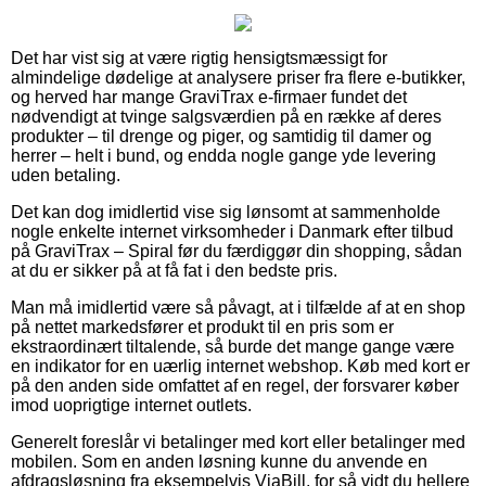
Det har vist sig at være rigtig hensigtsmæssigt for
almindelige dødelige at analysere priser fra flere e-butikker,
og herved har mange GraviTrax e-firmaer fundet det
nødvendigt at tvinge salgsværdien på en række af deres
produkter – til drenge og piger, og samtidig til damer og
herrer – helt i bund, og endda nogle gange yde levering
uden betaling.
Det kan dog imidlertid vise sig lønsomt at sammenholde
nogle enkelte internet virksomheder i Danmark efter tilbud
på GraviTrax – Spiral før du færdiggør din shopping, sådan
at du er sikker på at få fat i den bedste pris.
Man må imidlertid være så påvagt, at i tilfælde af at en shop
på nettet markedsfører et produkt til en pris som er
ekstraordinært tiltalende, så burde det mange gange være
en indikator for en uærlig internet webshop. Køb med kort er
på den anden side omfattet af en regel, der forsvarer køber
imod uoprigtige internet outlets.
Generelt foreslår vi betalinger med kort eller betalinger med
mobilen. Som en anden løsning kunne du anvende en
afdragsløsning fra eksempelvis ViaBill, for så vidt du hellere