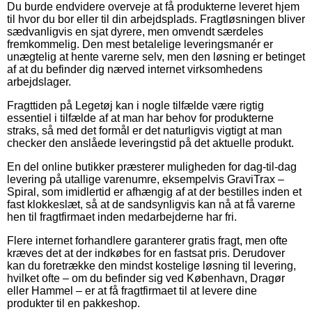
Du burde endvidere overveje at få produkterne leveret hjem
til hvor du bor eller til din arbejdsplads. Fragtløsningen bliver
sædvanligvis en sjat dyrere, men omvendt særdeles
fremkommelig. Den mest betalelige leveringsmanér er
unægtelig at hente varerne selv, men den løsning er betinget
af at du befinder dig nærved internet virksomhedens
arbejdslager.
Fragttiden på Legetøj kan i nogle tilfælde være rigtig
essentiel i tilfælde af at man har behov for produkterne
straks, så med det formål er det naturligvis vigtigt at man
checker den anslåede leveringstid på det aktuelle produkt.
En del online butikker præsterer muligheden for dag-til-dag
levering på utallige varenumre, eksempelvis GraviTrax –
Spiral, som imidlertid er afhængig af at der bestilles inden et
fast klokkeslæt, så at de sandsynligvis kan nå at få varerne
hen til fragtfirmaet inden medarbejderne har fri.
Flere internet forhandlere garanterer gratis fragt, men ofte
kræves det at der indkøbes for en fastsat pris. Derudover
kan du foretrække den mindst kostelige løsning til levering,
hvilket ofte – om du befinder sig ved København, Dragør
eller Hammel – er at få fragtfirmaet til at levere dine
produkter til en pakkeshop.