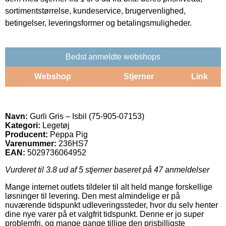
sortimentstørrelse, kundeservice, brugervenlighed,
betingelser, leveringsformer og betalingsmuligheder.
Bedst anmeldte webshops
Webshop
Stjerner
Link
Navn:
Gurli Gris – Isbil (75-905-07153)
Kategori:
Legetøj
Producent:
Peppa Pig
Varenummer:
236HS7
EAN:
5029736064952
Vurderet til
3.8
ud af 5 stjerner baseret på
47
anmeldelser
Mange internet outlets tildeler til alt held mange forskellige
løsninger til levering. Den mest almindelige er på
nuværende tidspunkt udleveringssteder, hvor du selv henter
dine nye varer på et valgfrit tidspunkt. Denne er jo super
problemfri, og mange gange tillige den prisbilligste