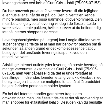
leveringsmanér ved køb af Gurli Gris – Isbil (75-905-07153).
Du bør omvendt prøve at få varerne leveret til din lejlighed
eller hus eller til når du er på job. Den bliver tit en kende
mindre prisbillig, men også ualmindeligt overkommelig. Den
mest betalelige type af levering vil dog i de fleste tilfælde
være selv at hente pakken, hvilket kræver at du befinder dig
tæt på internet shoppens adresse.
Leveringshastigheden på Legetøj kan i nogle tilfælde være
super central i tilfælde af at man har behov for pakken om få
sekunder, så af den grund er det komplet essentielt at du
besigtiger det anslåede leveringstidspunkt ved den
respektive vare.
Adskillige internet outlets yder levering på næste hverdag på
mange varenumre, eksempelvis Gurli Gris – Isbil (75-905-
07153), men vær påpasselig da det er underforstået at
bestillingen indsendes forinden et angivent klokkeslæt, med
hensynstagen til at de har mulighed for at nå at få produktet
betjent forinden personalet holder fyraften.
En hel del internet handler garanterer fragt uden
omkostninger, men i de fleste tilfælde er det så nødvendigt at
man shopper for et fastslået beløb. Desuden kan du beslutte