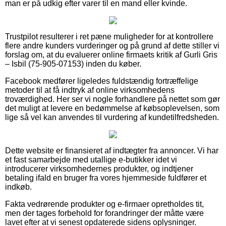
man er på udkig efter varer til en mand eller kvinde.
Trustpilot resulterer i ret pæne muligheder for at kontrollere
flere andre kunders vurderinger og på grund af dette stiller vi
forslag om, at du evaluerer online firmaets kritik af Gurli Gris
– Isbil (75-905-07153) inden du køber.
Facebook medfører ligeledes fuldstændig fortræffelige
metoder til at få indtryk af online virksomhedens
troværdighed. Her ser vi nogle forhandlere på nettet som gør
det muligt at levere en bedømmelse af købsoplevelsen, som
lige så vel kan anvendes til vurdering af kundetilfredsheden.
Dette website er finansieret af indtægter fra annoncer. Vi har
et fast samarbejde med utallige e-butikker idet vi
introducerer virksomhedernes produkter, og indtjener
betaling ifald en bruger fra vores hjemmeside fuldfører et
indkøb.
Fakta vedrørende produkter og e-firmaer opretholdes tit,
men der tages forbehold for forandringer der måtte være
lavet efter at vi senest opdaterede sidens oplysninger.