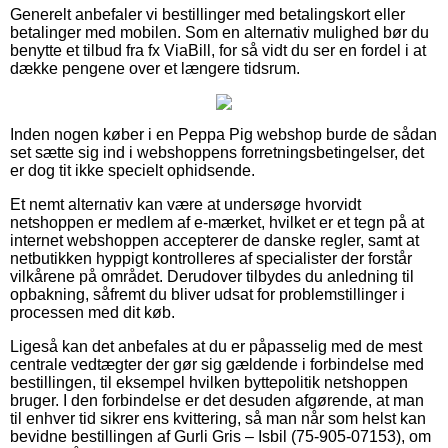
Generelt anbefaler vi bestillinger med betalingskort eller
betalinger med mobilen. Som en alternativ mulighed bør du
benytte et tilbud fra fx ViaBill, for så vidt du ser en fordel i at
dække pengene over et længere tidsrum.
Inden nogen køber i en Peppa Pig webshop burde de sådan
set sætte sig ind i webshoppens forretningsbetingelser, det
er dog tit ikke specielt ophidsende.
Et nemt alternativ kan være at undersøge hvorvidt
netshoppen er medlem af e-mærket, hvilket er et tegn på at
internet webshoppen accepterer de danske regler, samt at
netbutikken hyppigt kontrolleres af specialister der forstår
vilkårene på området. Derudover tilbydes du anledning til
opbakning, såfremt du bliver udsat for problemstillinger i
processen med dit køb.
Ligeså kan det anbefales at du er påpasselig med de mest
centrale vedtægter der gør sig gældende i forbindelse med
bestillingen, til eksempel hvilken byttepolitik netshoppen
bruger. I den forbindelse er det desuden afgørende, at man
til enhver tid sikrer ens kvittering, så man når som helst kan
bevidne bestillingen af Gurli Gris – Isbil (75-905-07153), om