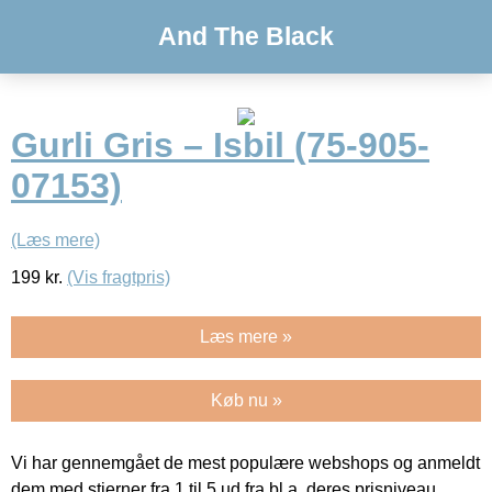
And The Black
Gurli Gris – Isbil (75-905-
07153)
(Læs mere)
199
kr.
(Vis fragtpris)
Læs mere »
Køb nu »
Vi har gennemgået de mest populære webshops og anmeldt
dem med stjerner fra 1 til 5 ud fra bl.a. deres prisniveau,