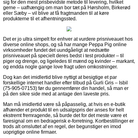
sig for den mest prisbevidste metode til levering, hvilket
gerne – uafhængig om man bor tæt på Hørsholm, Birkerød
eller Sæby – vil blive at få fragtmanden til at køre
produkterne til et afhentningssted.
Det er jo ultra simpelt for enhver at vurdere prisniveauet hos
diverse online shops, og så har mange Peppa Pig online
virksomheder fundet det uundgåeligt at nedsætte
prisniveauet på specielt deres bedst i test produkter – til
piger og drenge, og ligeledes til mænd og kvinder – markant,
og endda nogle gange love fragt uden omkostninger.
Dog kan det imidlertid blive nyttigt at besigtige et par
forskellige internet handler efter tilbud på Gurli Gris – Isbil
(75-905-07153) før du gennemfører din handel, så man er
på den sikre side med at antage den laveste pris.
Man må imidlertid være så påpasselig, at hvis en e-butik
afhænder et produkt til en udsalgspris der anses for helt
ekstremt fremragende, så burde det for det meste være et
faresignal om en bedragerisk e-forretning. Kortbestillinger er
trods alt omsluttet af en regel, der begunstiger en imod
uoprigtige online firmaer.