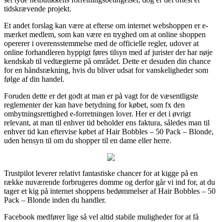
tidskrævende projekt.
Et andet forslag kan være at efterse om internet webshoppen er e-
mærket medlem, som kan være en tryghed om at online shoppen
opererer i overensstemmelse med de officielle regler, udover at
online forhandleren hyppigt føres tilsyn med af jurister der har nøje
kendskab til vedtægterne på området. Dette er desuden din chance
for en håndsrækning, hvis du bliver udsat for vanskeligheder som
følge af din handel.
Foruden dette er det godt at man er på vagt for de væsentligste
reglementer der kan have betydning for købet, som fx den
ombytningsrettighed e-forretningen lover. Her er det i øvrigt
relevant, at man til enhver tid beholder ens faktura, således man til
enhver tid kan eftervise købet af Hair Bobbles – 50 Pack – Blonde,
uden hensyn til om du shopper til en dame eller herre.
Trustpilot leverer relativt fantastiske chancer for at kigge på en
række nuværende forbrugeres domme og derfor går vi ind for, at du
tager et kig på internet shoppens bedømmelser af Hair Bobbles – 50
Pack – Blonde inden du handler.
Facebook medfører lige så vel altid stabile muligheder for at få