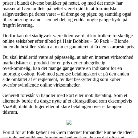
priser i blandt diverse butikker på nettet, og med det motiv har
masser af Gem outlets på nettet været nødt til at formindske
salgsværdien på deres varer – til drenge og piger, og samtidig også
til kvinder og mænd – en hel del, og endda nogle gange byde på
fragtfri levering.
Derfor kan det stadigvæk være tiden værd at kontrollere forskellige
online selskaber efter tilbud på Hair Bobbles – 50 Pack – Blonde
inden du bestiller, sådan at man er garanteret at få den skarpeste pris.
Du skal imidlertid være så påpasselig, at når en internet virksomhed
markedsfører et produkt for en pris der er ubegribelig
overkommelig, kan det mange gange være en indikator for en
uoprigtig e-shop. Køb med gængse betalingskort er på den anden
side omfattet af et reglement, hvilket beskytter dig som køber
overfor svindlende online virksomheder.
Generelt foreslår vi handler med kort eller mobilbetaling. Som et
alternativ burde du drage nytte af et afdragstilbud som eksempelvis
ViaBill, ifald du higer efter at klare betalingen over et længere
tidsrum.
Forud for at folk køber i en Gem internet forhandler kunne de ideelt
set tyde netbutikkens forretningsbetingelser, dog er det oftest et