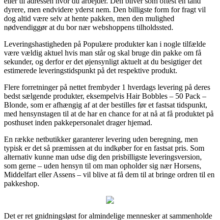
eller til adressen hvor du arbejder. Den bliver som oftest en tand
dyrere, men endvidere yderst nem. Den billigste form for fragt vil
dog altid være selv at hente pakken, men den mulighed
nødvendiggør at du bor nær webshoppens tilholdssted.
Leveringshastigheden på Populære produkter kan i nogle tilfælde
være vældig aktuel hvis man står og skal bruge din pakke om få
sekunder, og derfor er det øjensynligt aktuelt at du besigtiger det
estimerede leveringstidspunkt på det respektive produkt.
Flere forretninger på nettet frembyder 1 hverdags levering på deres
bedst sælgende produkter, eksempelvis Hair Bobbles – 50 Pack –
Blonde, som er afhængig af at der bestilles før et fastsat tidspunkt,
med hensynstagen til at de har en chance for at nå at få produktet på
posthuset inden pakkepersonalet drager hjemad.
En række netbutikker garanterer levering uden beregning, men
typisk er det så præmissen at du indkøber for en fastsat pris. Som
alternativ kunne man udse dig den prisbilligste leveringsversion,
som gerne – uden hensyn til om man opholder sig nær Horsens,
Middelfart eller Assens – vil blive at få dem til at bringe ordren til en
pakkeshop.
Det er ret gnidningsløst for almindelige mennesker at sammenholde