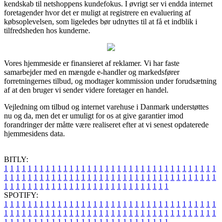
kendskab til netshoppens kundefokus. I øvrigt ser vi endda internet
foretagender hvor det er muligt at registrere en evaluering af
købsoplevelsen, som ligeledes bør udnyttes til at få et indblik i
tilfredsheden hos kunderne.
Vores hjemmeside er finansieret af reklamer. Vi har faste
samarbejder med en mængde e-handler og markedsfører
forretningernes tilbud, og modtager kommission under forudsætning
af at den bruger vi sender videre foretager en handel.
Vejledning om tilbud og internet varehuse i Danmark understøttes
nu og da, men det er umuligt for os at give garantier imod
forandringer der måtte være realiseret efter at vi senest opdaterede
hjemmesidens data.
BITLY:
1
1
1
1
1
1
1
1
1
1
1
1
1
1
1
1
1
1
1
1
1
1
1
1
1
1
1
1
1
1
1
1
1
1
1
1
1
1
1
1
1
1
1
1
1
1
1
1
1
1
1
1
1
1
1
1
1
1
1
1
1
1
1
1
1
1
1
1
1
1
1
1
1
1
1
1
1
1
1
1
1
1
1
1
1
1
1
1
1
1
1
1
1
1
1
1
1
1
1
1
SPOTIFY:
1
1
1
1
1
1
1
1
1
1
1
1
1
1
1
1
1
1
1
1
1
1
1
1
1
1
1
1
1
1
1
1
1
1
1
1
1
1
1
1
1
1
1
1
1
1
1
1
1
1
1
1
1
1
1
1
1
1
1
1
1
1
1
1
1
1
1
1
1
1
1
1
1
1
1
1
1
1
1
1
1
1
1
1
1
1
1
1
1
1
1
1
1
1
1
1
1
1
1
1