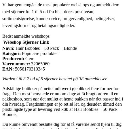
Vi har gennemgået de mest populære webshops og anmeldt dem
med stjerner fra 1 til 5 ud fra bl.a. deres prisniveau,
sortimentstørrelse, kundeservice, brugervenlighed, betingelser,
leveringsformer og betalingsmuligheder.
Bedst anmeldte webshops
Webshop
Stjerner
Link
Navn:
Hair Bobbles – 50 Pack – Blonde
Kategori:
Populære produkter
Producent:
Gem
Varenummer:
32065960
EAN:
5056170310345
Vurderet til
3.7
ud af 5 stjerner baseret på
38
anmeldelser
Adskillige butikker på nettet udlover i øjeblikket flere former for
fragt. Den mest benyttede er nu om dage at få bragt ordren til en
pakkeshop, som gør det muligt at hente pakken når det passer ind i
din hverdag. Fragtløsningen er jo ret så let, og desuden tilmed den
prisbilligste type af levering ved køb af Hair Bobbles – 50 Pack –
Blonde.
Du kunne omvendt beslutte dig for at få varerne sendt hjem til dig