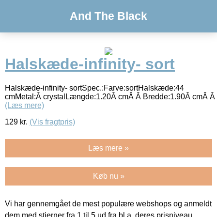
And The Black
Halskæde-infinity- sort
Halskæde-infinity- sortSpec.:Farve:sortHalskæde:44
cmMetal:Â crystalLængde:1.20Â cmÂ Â Bredde:1.90Â cmÂ Â
(Læs mere)
129
kr.
(Vis fragtpris)
Læs mere »
Køb nu »
Vi har gennemgået de mest populære webshops og anmeldt
dem med stjerner fra 1 til 5 ud fra bl.a. deres prisniveau,