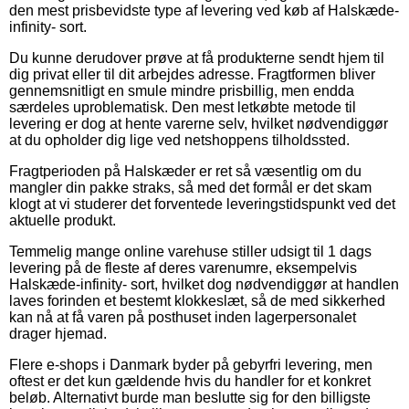
den mest prisbevidste type af levering ved køb af Halskæde-
infinity- sort.
Du kunne derudover prøve at få produkterne sendt hjem til
dig privat eller til dit arbejdes adresse. Fragtformen bliver
gennemsnitligt en smule mindre prisbillig, men endda
særdeles uproblematisk. Den mest letkøbte metode til
levering er dog at hente varerne selv, hvilket nødvendiggør
at du opholder dig lige ved netshoppens tilholdssted.
Fragtperioden på Halskæder er ret så væsentlig om du
mangler din pakke straks, så med det formål er det skam
klogt at vi studerer det forventede leveringstidspunkt ved det
aktuelle produkt.
Temmelig mange online varehuse stiller udsigt til 1 dags
levering på de fleste af deres varenumre, eksempelvis
Halskæde-infinity- sort, hvilket dog nødvendiggør at handlen
laves forinden et bestemt klokkeslæt, så de med sikkerhed
kan nå at få varen på posthuset inden lagerpersonalet
drager hjemad.
Flere e-shops i Danmark byder på gebyrfri levering, men
oftest er det kun gældende hvis du handler for et konkret
beløb. Alternativt burde man beslutte sig for den billigste