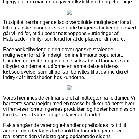
ligegyldigt om man er på gaveindkøb til en dreng eller pige.
Trustpilot frembringer de facto værdifulde muligheder for at
tolke ganske mange eksisterende brugeres tanker og derved
går vi ind for, at du beser netshoppens vurderinger af
Halskæde-infinity- sort forud for at du placerer din ordre.
Facebook tilbyder dig derudover ganske strålende
muligheder for at få indsigt i online firmaets popularitet.
Foruden det er der nogle online selskaber i Danmark som
tilbyder kunderne at udforme en anmeldelse af deres
købsoplevelse, som tillige kan benyttes til at danne dig et
indtryk af tilfredsheden hos kunderne.
Vores hjemmeside er finansieret af indtægter fra reklamer. Vi
har tætte samarbejder med en masse butikker på nettet hvor
vi fremviser forretningernes produkter, og høster kommission
forudsat en af vores brugere laver en handel.
Fakta angående varer og e-handler opretholdes fra tid til
anden, men der tages forbehold for forandringer der er
realiseret siden vi sidste gang opdaterede sidens