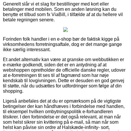
Generelt slår vi et slag for bestillinger med kort eller
betalinger med mobilen. Som en anden løsning kan du
benytte et tilbud som fx ViaBill, i tilfælde af at du hellere vil
betale regningen senere.
Forinden folk handler i en e-shop bør de faktisk kigge på
virksomhedens forretningsaftale, dog er det mange gange
ikke særlig interessant.
Et andet alternativ kan være at granske om webbutikken er
e-mærke godkendt, siden det er en antydning af at
webshoppen opretholder de officielle danske regler, udover
at e-forretningen tit ses til af fagmænd som har nøje
kendskab til lovgivningen. Dette er desuden en god genvej
til støtte, når du udsættes for udfordringer som følge af din
shopping.
Ligeså anbefales det at du er opmærksom på de vigtigste
betingelser der kan håndhæves i forbindelse med handlen,
til eksempel hvilken ombytningspolitik e-forhandleren
tilsikrer. I den forbindelse er det også relevant, at man når
som helst sikrer sin kvittering på e-mail, så man når som
helst kan påvise sin ordre af Halskæde-infinity- sort,