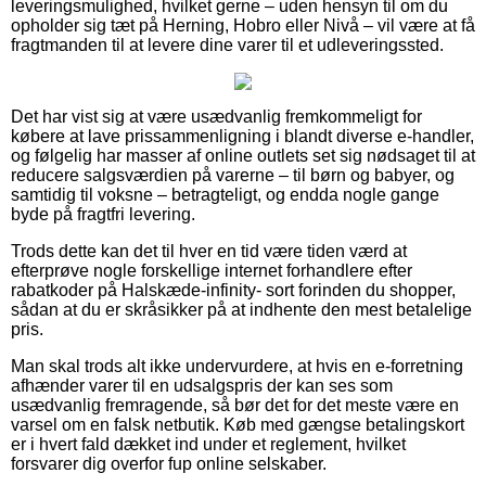
leveringsmulighed, hvilket gerne – uden hensyn til om du
opholder sig tæt på Herning, Hobro eller Nivå – vil være at få
fragtmanden til at levere dine varer til et udleveringssted.
Det har vist sig at være usædvanlig fremkommeligt for
købere at lave prissammenligning i blandt diverse e-handler,
og følgelig har masser af online outlets set sig nødsaget til at
reducere salgsværdien på varerne – til børn og babyer, og
samtidig til voksne – betragteligt, og endda nogle gange
byde på fragtfri levering.
Trods dette kan det til hver en tid være tiden værd at
efterprøve nogle forskellige internet forhandlere efter
rabatkoder på Halskæde-infinity- sort forinden du shopper,
sådan at du er skråsikker på at indhente den mest betalelige
pris.
Man skal trods alt ikke undervurdere, at hvis en e-forretning
afhænder varer til en udsalgspris der kan ses som
usædvanlig fremragende, så bør det for det meste være en
varsel om en falsk netbutik. Køb med gængse betalingskort
er i hvert fald dækket ind under et reglement, hvilket
forsvarer dig overfor fup online selskaber.