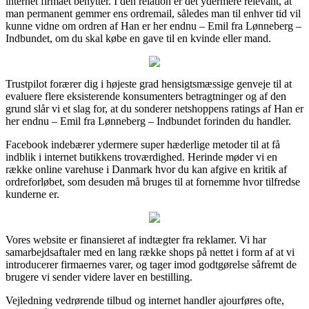
internet firmaet benytter. I den relation er det ydermere relevant, at
man permanent gemmer ens ordremail, således man til enhver tid vil
kunne vidne om ordren af Han er her endnu – Emil fra Lønneberg –
Indbundet, om du skal købe en gave til en kvinde eller mand.
Trustpilot forærer dig i højeste grad hensigtsmæssige genveje til at
evaluere flere eksisterende konsumenters betragtninger og af den
grund slår vi et slag for, at du sonderer netshoppens ratings af Han er
her endnu – Emil fra Lønneberg – Indbundet forinden du handler.
Facebook indebærer ydermere super hæderlige metoder til at få
indblik i internet butikkens troværdighed. Herinde møder vi en
række online varehuse i Danmark hvor du kan afgive en kritik af
ordreforløbet, som desuden må bruges til at fornemme hvor tilfredse
kunderne er.
Vores website er finansieret af indtægter fra reklamer. Vi har
samarbejdsaftaler med en lang række shops på nettet i form af at vi
introducerer firmaernes varer, og tager imod godtgørelse såfremt de
brugere vi sender videre laver en bestilling.
Vejledning vedrørende tilbud og internet handler ajourføres ofte,