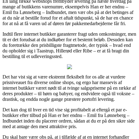
En lang række webshops frembyder levering på næste hverdag på
mange af butikkens varenumre, eksempelvis Han er her endnu –
Emil fra Lønneberg – Indbundet, men vær obs på at det betinges af
at du når at bestille forud for et aftalt tidspunkt, så de har en chance
for at nå at få varen ud af døren før pakkemedarbejderne får fri.
Indtil flere internet butikker garanterer fragt uden omkostninger, men
tit er det forudsat at du indkøber for et bestemt beløb. Desuden kan
du foretrække den prisbilligste fragtmetode, der typisk – hvad end
du opholder sig i Taastrup, Hillerød eller Ribe – er at få bragt din
bestilling til et udleveringssted.
Det har vist sig at være ekstremt fleksibelt for os alle at vurdere
prisniveauet fra diverse online shops, og ergo har massevis af
internet butikker været nødt til at tvinge salgspriserne på en række af
deres produkter – til børn og babyer, og endvidere også til voksne –
drastisk, og endda nogle gange præstere portofri levering.
Det kan dog til hver en tid vise sig profitabelt at eftergå et par e-
butikker efter tilbud på Han er her endnu – Emil fra Lønneberg –
Indbundet inden du placerer ordren, sådan at du er på den sikre side
med at antage den mest attraktive pris.
Du skal bare være obs på, at i tilfælde af at en internet forhandler