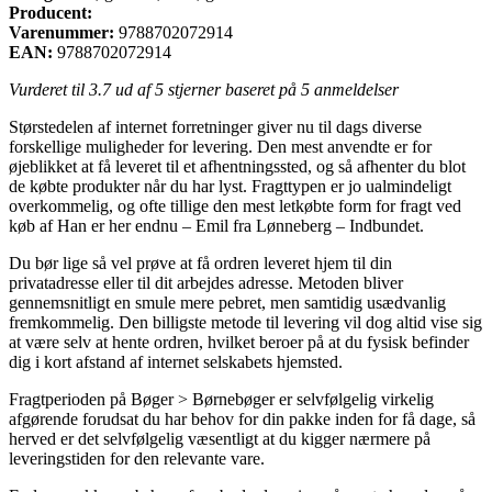
Producent:
Varenummer:
9788702072914
EAN:
9788702072914
Vurderet til
3.7
ud af 5 stjerner baseret på
5
anmeldelser
Størstedelen af internet forretninger giver nu til dags diverse
forskellige muligheder for levering. Den mest anvendte er for
øjeblikket at få leveret til et afhentningssted, og så afhenter du blot
de købte produkter når du har lyst. Fragttypen er jo ualmindeligt
overkommelig, og ofte tillige den mest letkøbte form for fragt ved
køb af Han er her endnu – Emil fra Lønneberg – Indbundet.
Du bør lige så vel prøve at få ordren leveret hjem til din
privatadresse eller til dit arbejdes adresse. Metoden bliver
gennemsnitligt en smule mere pebret, men samtidig usædvanlig
fremkommelig. Den billigste metode til levering vil dog altid vise sig
at være selv at hente ordren, hvilket beroer på at du fysisk befinder
dig i kort afstand af internet selskabets hjemsted.
Fragtperioden på Bøger > Børnebøger er selvfølgelig virkelig
afgørende forudsat du har behov for din pakke inden for få dage, så
herved er det selvfølgelig væsentligt at du kigger nærmere på
leveringstiden for den relevante vare.