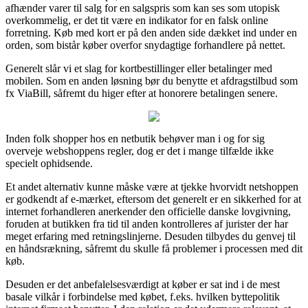
afhænder varer til salg for en salgspris som kan ses som utopisk
overkommelig, er det tit være en indikator for en falsk online
forretning. Køb med kort er på den anden side dækket ind under en
orden, som bistår køber overfor snydagtige forhandlere på nettet.
Generelt slår vi et slag for kortbestillinger eller betalinger med
mobilen. Som en anden løsning bør du benytte et afdragstilbud som
fx ViaBill, såfremt du higer efter at honorere betalingen senere.
Inden folk shopper hos en netbutik behøver man i og for sig
overveje webshoppens regler, dog er det i mange tilfælde ikke
specielt ophidsende.
Et andet alternativ kunne måske være at tjekke hvorvidt netshoppen
er godkendt af e-mærket, eftersom det generelt er en sikkerhed for at
internet forhandleren anerkender den officielle danske lovgivning,
foruden at butikken fra tid til anden kontrolleres af jurister der har
meget erfaring med retningslinjerne. Desuden tilbydes du genvej til
en håndsrækning, såfremt du skulle få problemer i processen med dit
køb.
Desuden er det anbefalelsesværdigt at køber er sat ind i de mest
basale vilkår i forbindelse med købet, f.eks. hvilken byttepolitik