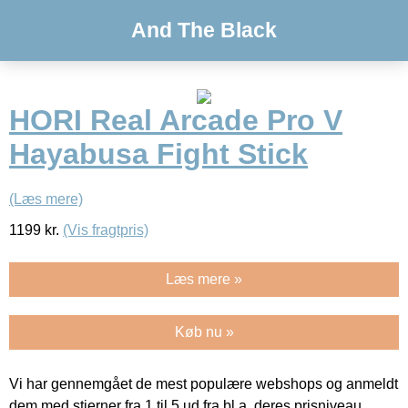
And The Black
HORI Real Arcade Pro V
Hayabusa Fight Stick
(Læs mere)
1199
kr.
(Vis fragtpris)
Læs mere »
Køb nu »
Vi har gennemgået de mest populære webshops og anmeldt
dem med stjerner fra 1 til 5 ud fra bl.a. deres prisniveau,