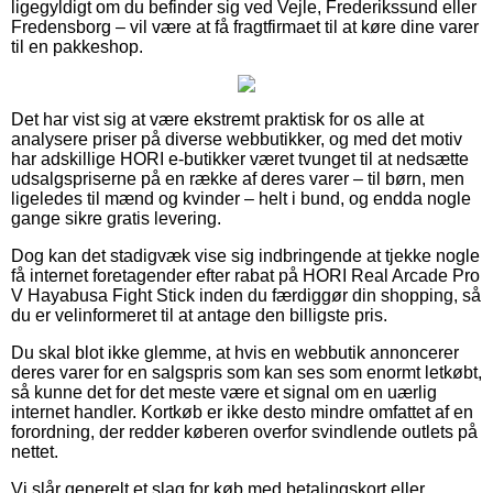
ligegyldigt om du befinder sig ved Vejle, Frederikssund eller
Fredensborg – vil være at få fragtfirmaet til at køre dine varer
til en pakkeshop.
Det har vist sig at være ekstremt praktisk for os alle at
analysere priser på diverse webbutikker, og med det motiv
har adskillige HORI e-butikker været tvunget til at nedsætte
udsalgspriserne på en række af deres varer – til børn, men
ligeledes til mænd og kvinder – helt i bund, og endda nogle
gange sikre gratis levering.
Dog kan det stadigvæk vise sig indbringende at tjekke nogle
få internet foretagender efter rabat på HORI Real Arcade Pro
V Hayabusa Fight Stick inden du færdiggør din shopping, så
du er velinformeret til at antage den billigste pris.
Du skal blot ikke glemme, at hvis en webbutik annoncerer
deres varer for en salgspris som kan ses som enormt letkøbt,
så kunne det for det meste være et signal om en uærlig
internet handler. Kortkøb er ikke desto mindre omfattet af en
forordning, der redder køberen overfor svindlende outlets på
nettet.
Vi slår generelt et slag for køb med betalingskort eller