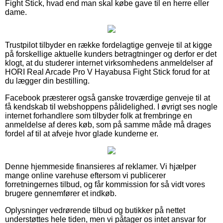
Fight Stick, hvad end man skal købe gave til en herre eller
dame.
Trustpilot tilbyder en række fordelagtige genveje til at kigge
på forskellige aktuelle kunders betragtninger og derfor er det
klogt, at du studerer internet virksomhedens anmeldelser af
HORI Real Arcade Pro V Hayabusa Fight Stick forud for at
du lægger din bestilling.
Facebook præsterer også ganske troværdige genveje til at
få kendskab til webshoppens pålidelighed. I øvrigt ses nogle
internet forhandlere som tilbyder folk at frembringe en
anmeldelse af deres køb, som på samme måde må drages
fordel af til at afveje hvor glade kunderne er.
Denne hjemmeside finansieres af reklamer. Vi hjælper
mange online varehuse eftersom vi publicerer
forretningernes tilbud, og får kommission for så vidt vores
brugere gennemfører et indkøb.
Oplysninger vedrørende tilbud og butikker på nettet
understøttes hele tiden, men vi påtager os intet ansvar for