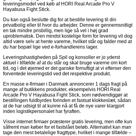
leveringsmodel ved køb af HORI Real Arcade Pro V
Hayabusa Fight Stick.
Du kan også beslutte dig for at bestille levering til din
privatbolig eller til hvor du arbejder. Denne er gennemsnitligt
en tak mindre prisbillig, men lige så vel i høj grad
uproblematisk. Den mindst kostelige form for levering vil dog
altid være selv at hente varerne, hvilket står og falder med at
du har bopæl lige ved e-forhandlerens lager.
Leveringshastigheden på Spil og konsoller er jo yderst
aktuel i tilfælde af at du står og skal bruge varerne om kort
tid, og i det øjemed er det ganske fornuftigt at vi efterser den
forventede leveringstid ved det respektive produkt.
En masse e-firmaer i Danmark annoncerer 1 dags fragt på
mange af butikkens produkter, eksempelvis HORI Real
Arcade Pro V Hayabusa Fight Stick, som nødvendiggør at
bestillingen fuldbyrdes forinden et fastsat klokkeslæt, sådan
at de har udsigt til at kunne nå at få de nye varer klargjort
inden logistikpersonalet har fyraften.
Visse internet firmaer præsterer gratis levering, men ofte kun
såfremt man køber for et fastslået beløb. Alternativt kan man
tage den mest betalelige fragttype, hvilket i mange tilfælde –