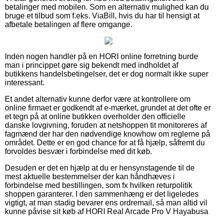
betalinger med mobilen. Som en alternativ mulighed kan du
bruge et tilbud som f.eks. ViaBill, hvis du har til hensigt at
afbetale betalingen af flere omgange.
Inden nogen handler på en HORI online forretning burde
man i princippet gøre sig bekendt med indholdet af
butikkens handelsbetingelser, det er dog normalt ikke super
interessant.
Et andet alternativ kunne derfor være at kontrollere om
online firmaet er godkendt af e-mærket, grundet at det ofte er
et tegn på at online butikken overholder den officielle
danske lovgivning, foruden at netshoppen tit monitoreres af
fagmænd der har den nødvendige knowhow om reglerne på
området. Dette er en god chance for at få hjælp, såfremt du
forvoldes besvær i forbindelse med dit køb.
Desuden er det en hjælp at du er hensynstagende til de
mest aktuelle bestemmelser der kan håndhæves i
forbindelse med bestillingen, som fx hvilken returpolitik
shoppen garanterer. I den sammenhæng er det ligeledes
vigtigt, at man stadig bevarer ens ordremail, så man altid vil
kunne påvise sit køb af HORI Real Arcade Pro V Hayabusa