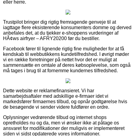
eller herre.
Trustpilot bringer dig rigtig fremragende genveje til at
iagttage flere eksisterende konsumenters domme og derved
anbefales det, at du tjekker e-shoppens vurderinger af
HÃ¢ws airfryer – AFRY20200 før du bestiller.
Facebook fører til lignende rigtig fine muligheder for at få
kendskab til webbutikkens kundetilfredshed. I øvrigt møder
vi en række forretninger på nettet hvor det er muligt at
sammensætte en omtale af deres købsoplevelse, som også
må tages i brug til at fornemme kundernes tilfredshed.
Dette website er reklamefinansieret. Vi har
samarbejdsaftaler med adskillige e-firmaer idet vi
markedsfører firmaernes tilbud, og opnår godtgørelse hvis
de besøgende vi sender videre fuldfører en ordre.
Oplysninger vedrørende tilbud og internet shops
opretholdes nu og da, men vi ønsker ikke at påtage os
ansvaret for modifikationer der muligvis er implementeret
siden vi sidst opdaterede vores informationer.