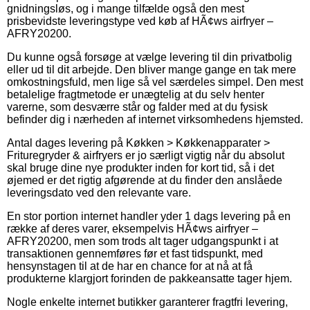
gnidningsløs, og i mange tilfælde også den mest
prisbevidste leveringstype ved køb af HÃ¢ws airfryer –
AFRY20200.
Du kunne også forsøge at vælge levering til din privatbolig
eller ud til dit arbejde. Den bliver mange gange en tak mere
omkostningsfuld, men lige så vel særdeles simpel. Den mest
betalelige fragtmetode er unægtelig at du selv henter
varerne, som desværre står og falder med at du fysisk
befinder dig i nærheden af internet virksomhedens hjemsted.
Antal dages levering på Køkken > Køkkenapparater >
Frituregryder & airfryers er jo særligt vigtig når du absolut
skal bruge dine nye produkter inden for kort tid, så i det
øjemed er det rigtig afgørende at du finder den anslåede
leveringsdato ved den relevante vare.
En stor portion internet handler yder 1 dags levering på en
række af deres varer, eksempelvis HÃ¢ws airfryer –
AFRY20200, men som trods alt tager udgangspunkt i at
transaktionen gennemføres før et fast tidspunkt, med
hensynstagen til at de har en chance for at nå at få
produkterne klargjort forinden de pakkeansatte tager hjem.
Nogle enkelte internet butikker garanterer fragtfri levering,