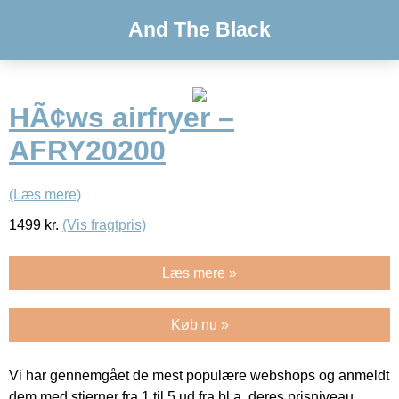
And The Black
HÃ¢ws airfryer –
AFRY20200
(Læs mere)
1499
kr.
(Vis fragtpris)
Læs mere »
Køb nu »
Vi har gennemgået de mest populære webshops og anmeldt
dem med stjerner fra 1 til 5 ud fra bl.a. deres prisniveau,