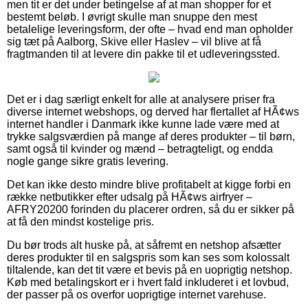
men tit er det under betingelse af at man shopper for et
bestemt beløb. I øvrigt skulle man snuppe den mest
betalelige leveringsform, der ofte – hvad end man opholder
sig tæt på Aalborg, Skive eller Haslev – vil blive at få
fragtmanden til at levere din pakke til et udleveringssted.
Det er i dag særligt enkelt for alle at analysere priser fra
diverse internet webshops, og derved har flertallet af HÃ¢ws
internet handler i Danmark ikke kunne lade være med at
trykke salgsværdien på mange af deres produkter – til børn,
samt også til kvinder og mænd – betragteligt, og endda
nogle gange sikre gratis levering.
Det kan ikke desto mindre blive profitabelt at kigge forbi en
række netbutikker efter udsalg på HÃ¢ws airfryer –
AFRY20200 forinden du placerer ordren, så du er sikker på
at få den mindst kostelige pris.
Du bør trods alt huske på, at såfremt en netshop afsætter
deres produkter til en salgspris som kan ses som kolossalt
tiltalende, kan det tit være et bevis på en uoprigtig netshop.
Køb med betalingskort er i hvert fald inkluderet i et lovbud,
der passer på os overfor uoprigtige internet varehuse.