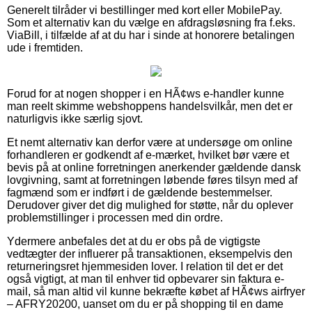
Generelt tilråder vi bestillinger med kort eller MobilePay.
Som et alternativ kan du vælge en afdragsløsning fra f.eks.
ViaBill, i tilfælde af at du har i sinde at honorere betalingen
ude i fremtiden.
Forud for at nogen shopper i en HÃ¢ws e-handler kunne
man reelt skimme webshoppens handelsvilkår, men det er
naturligvis ikke særlig sjovt.
Et nemt alternativ kan derfor være at undersøge om online
forhandleren er godkendt af e-mærket, hvilket bør være et
bevis på at online forretningen anerkender gældende dansk
lovgivning, samt at forretningen løbende føres tilsyn med af
fagmænd som er indført i de gældende bestemmelser.
Derudover giver det dig mulighed for støtte, når du oplever
problemstillinger i processen med din ordre.
Ydermere anbefales det at du er obs på de vigtigste
vedtægter der influerer på transaktionen, eksempelvis den
returneringsret hjemmesiden lover. I relation til det er det
også vigtigt, at man til enhver tid opbevarer sin faktura e-
mail, så man altid vil kunne bekræfte købet af HÃ¢ws airfryer
– AFRY20200, uanset om du er på shopping til en dame