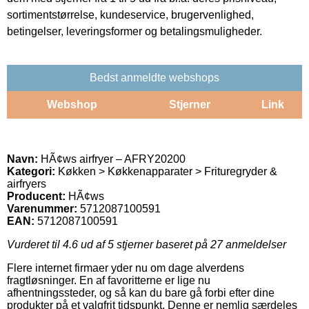
sortimentstørrelse, kundeservice, brugervenlighed,
betingelser, leveringsformer og betalingsmuligheder.
Bedst anmeldte webshops
Webshop
Stjerner
Link
Navn:
HÃ¢ws airfryer – AFRY20200
Kategori:
Køkken > Køkkenapparater > Frituregryder &
airfryers
Producent:
HÃ¢ws
Varenummer:
5712087100591
EAN:
5712087100591
Vurderet til
4.6
ud af 5 stjerner baseret på
27
anmeldelser
Flere internet firmaer yder nu om dage alverdens
fragtløsninger. En af favoritterne er lige nu
afhentningssteder, og så kan du bare gå forbi efter dine
produkter på et valgfrit tidspunkt. Denne er nemlig særdeles