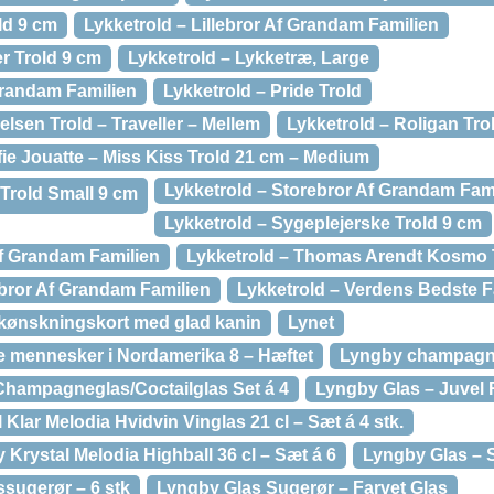
ld 9 cm
Lykketrold – Lillebror Af Grandam Familien
r Trold 9 cm
Lykketrold – Lykketræ, Large
Grandam Familien
Lykketrold – Pride Trold
elsen Trold – Traveller – Mellem
Lykketrold – Roligan Tro
ie Jouatte – Miss Kiss Trold 21 cm – Medium
Lykketrold – Storebror Af Grandam Fam
 Trold Small 9 cm
Lykketrold – Sygeplejerske Trold 9 cm
Af Grandam Familien
Lykketrold – Thomas Arendt Kosmo 
ebror Af Grandam Familien
Lykketrold – Verdens Bedste F
kønskningskort med glad kanin
Lynet
te mennesker i Nordamerika 8 – Hæftet
Lyngby champagnes
Champagneglas/Coctailglas Set á 4
Lyngby Glas – Juvel 
 Klar Melodia Hvidvin Vinglas 21 cl – Sæt á 4 stk.
Krystal Melodia Highball 36 cl – Sæt á 6
Lyngby Glas – S
ssugerør – 6 stk
Lyngby Glas Sugerør – Farvet Glas