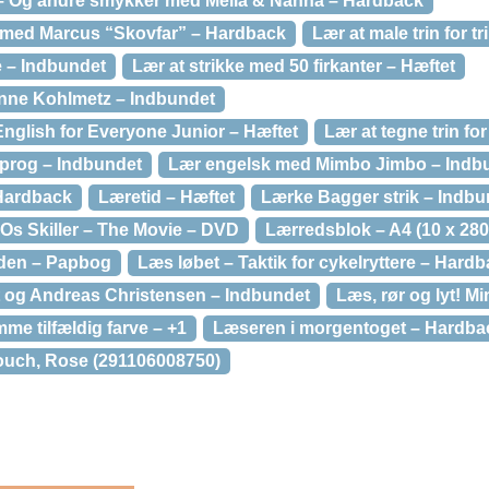
 – Og andre smykker med Melia & Nanna – Hardback
r med Marcus “Skovfar” – Hardback
Lær at male trin for t
e – Indbundet
Lær at strikke med 50 firkanter – Hæftet
anne Kohlmetz – Indbundet
 English for Everyone Junior – Hæftet
Lær at tegne trin for
sprog – Indbundet
Lær engelsk med Mimbo Jimbo – Indb
Hardback
Læretid – Hæftet
Lærke Bagger strik – Indbu
 Os Skiller – The Movie – DVD
Lærredsblok – A4 (10 x 280
den – Papbog
Læs løbet – Taktik for cykelryttere – Hard
 og Andreas Christensen – Indbundet
Læs, rør og lyt! 
me tilfældig farve – +1
Læseren i morgentoget – Hardba
ouch, Rose (291106008750)