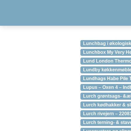
Lunchbag i økologis
Lunchbox My Very He
Lund London Thermos 
Lundby køkkenmøble
Lundhags Habe Pile T
Lupus – Oxen 4 – In
Lurch grøntsags- &æ
Lurch kødhakker & sl
Lurch rivejern – 2208
Lurch terning- & sta