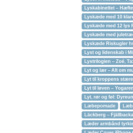
Lyskabinettet – Hæfte
Lyskæde med 10 klare
Lyskæde med 12 lys F
Lyskæde med juletræ
Lyskæde Riskugler hvi
Lyst og lidenskab i 
Lystrilogien – Zoé, T
Lyt og lær – Alt om 
Lyt til kroppens stær
Lyt til løven – Yogar
Lyt, rør og føl: Dyre
Læbepomade
Læbe
Läckberg – Fjällbacka
Læder armbånd tyrkis 
Læder Cover iPhone 6