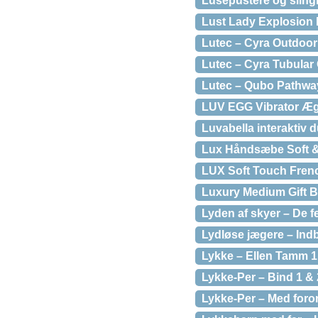
Lusepustere og sling
Lust Lady Explosion 
Lutec – Cyra Outdoor 
Lutec – Cyra Tubular
Lutec – Qubo Pathwa
LUV EGG Vibrator Æg
Luvabella interaktiv 
Lux Håndsæbe Soft &
LUX Soft Touch Fren
Luxury Medium Gift 
Lyden af skyer – De 
Lydløse jægere – Ind
Lykke – Ellen Tamm 1
Lykke-Per – Bind 1 &
Lykke-Per – Med foror