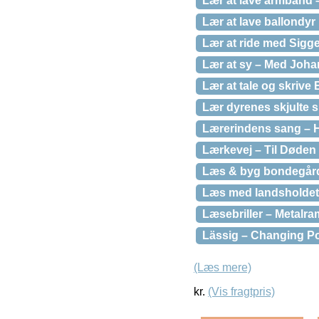
Lær at lave armbånd
Lær at lave ballondy
Lær at ride med Sigg
Lær at sy – Med Joh
Lær at tale og skrive
Lær dyrenes skjulte 
Lærerindens sang – 
Lærkevej – Til Døden
Læs & byg bondegår
Læs med landsholdet
Læsebriller – Metalram
Lässig – Changing P
(Læs mere)
kr.
(Vis fragtpris)