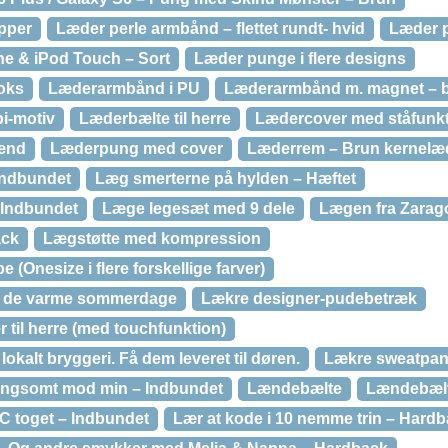
pper
Læder perle armbånd – flettet rundt- hvid
Læder p
ne & iPod Touch – Sort
Læder punge i flere designs
oks
Læderarmbånd i PU
Læderarmbånd m. magnet – 
i-motiv
Læderbælte til herre
Lædercover med ståfunk
mænd
Læderpung med cover
Læderrem – Brun kernelæ
 Indbundet
Læg smerterne på hylden – Hæftet
 Indbundet
Læge legesæt med 9 dele
Lægen fra Zarag
ack
Lægstøtte med kompression
(Onesize i flere forskellige farver)
l de varme sommerdage
Lækre designer-pudebetræk
til herre (med touchfunktion)
 lokalt bryggeri. Få dem leveret til døren.
Lækre sweatpants
ngsomt mod min – Indbundet
Lændebælte
Lændebælte
C toget – Indbundet
Lær at kode i 10 nemme trin – Hard