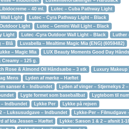
refise – Indbundet
Luskefisefortællinger – Hardback
Libidocreme – 40 ml.
Lutec – Cuba Pathway Light
Wall Light
Lutec – Cyra Pathway Light – Black
 Outdoor Light
Lutec – Gemini Wall Light – Black
y Light
Lutec -Cyra Outdoor Wall Light – Black
Luther
 – Blå
Luvabella – Mealtime Magic Mia (ENG) (6059482)
dukke – Magic Mia
LUX Beauty Moments Good Day Hånd
 Creamy – 125 g.
ch Rose & Almond Oil Håndsæbe – 3 stk
Luxury Makeup V
Bag Mens
Lyden af mørke – Hæftet
fem sanser 4 – Indbundet
Lyden af vinger – Stjernekys 2 –
bundet
Lygte formet som baseballbat
Lygtebom til nu
 – Indbundet
Lykke Per
Lykke på rejsen
 2 – Luksusudgave – Indbundet
Lykke-Per – Filmudgave 
d af Ida Jessen – Hæftet
Lykke: Sæson 1 & 2 – afsnit 1-1