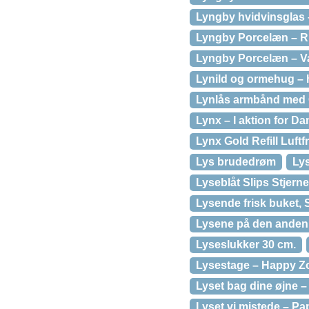
Lyngby hvidvinsglas –
Lyngby Porcelæn – R
Lyngby Porcelæn – Va
Lynild og ormehug – 
Lynlås armbånd med 
Lynx – I aktion for D
Lynx Gold Refill Luftfri
Lys brudedrøm
Lys
Lyseblåt Slips Stjer
Lysende frisk buket, 
Lysene på den anden
Lyseslukker 30 cm.
Lysestage – Happy Zo
Lyset bag dine øjne 
Lyset vi mistede – P