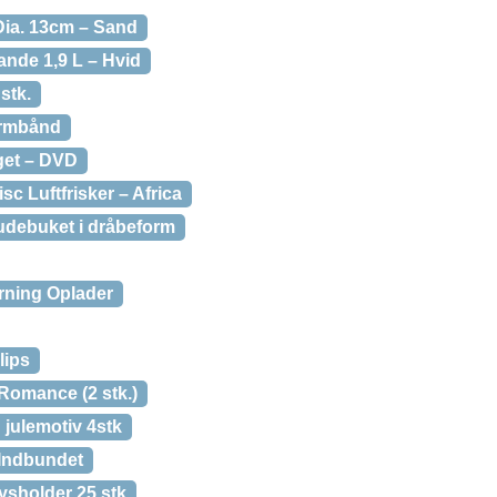
ia. 13cm – Sand
nde 1,9 L – Hvid
stk.
armbånd
get – DVD
sc Luftfrisker – Africa
udebuket i dråbeform
rning Oplader
lips
Romance (2 stk.)
julemotiv 4stk
 Indbundet
ysholder 25 stk