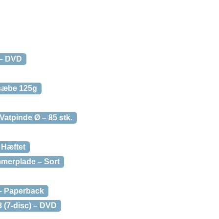
 – DVD
sæbe 125g
atpinde Ø – 85 stk.
 Hæftet
mmerplade – Sort
– Paperback
8 (7-disc) – DVD