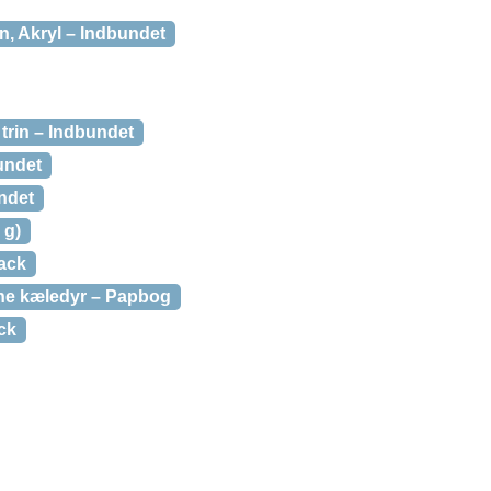
rin, Akryl – Indbundet
 trin – Indbundet
undet
ndet
 g)
back
Mine kæledyr – Papbog
ck