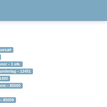
tuesæt
or – 1 stk.
underlag – 12451
21400
orm – 85000
 – 85009