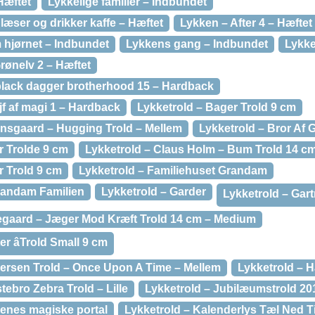
Hæftet
Lykkelige familier – Indbundet
æser og drikker kaffe – Hæftet
Lykken – After 4 – Hæftet
 hjørnet – Indbundet
Lykkens gang – Indbundet
Lykke
rønelv 2 – Hæftet
black dagger brotherhood 15 – Hardback
jf af magi 1 – Hardback
Lykketrold – Bager Trold 9 cm
aunsgaard – Hugging Trold – Mellem
Lykketrold – Bror Af
r Trolde 9 cm
Lykketrold – Claus Holm – Bum Trold 14 c
r Trold 9 cm
Lykketrold – Familiehuset Grandam
Grandam Familien
Lykketrold – Garder
Lykketrold – Gart
egaard – Jæger Mod Kræft Trold 14 cm – Medium
er âTrold Small 9 cm
dersen Trold – Once Upon A Time – Mellem
Lykketrold – 
tebro Zebra Trold – Lille
Lykketrold – Jubilæumstrold 20
denes magiske portal
Lykketrold – Kalenderlys Tæl Ned Ti