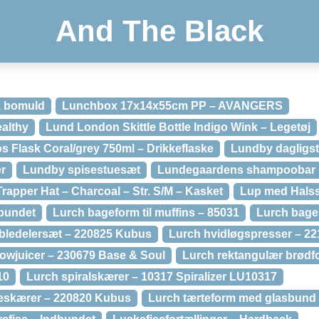
And The Black
k bomuld
Lunchbox 17x14x55cm PP – AVANGERS
althy
Lund London Skittle Bottle Indigo Wink – Legetøj
Flask Coral/grey 750ml – Drikkeflaske
Lundby dagligs
r
Lundby spisestuesæt
Lundegaardens shampoobar
rapper Hat – Charcoal – Str. S/M – Kasket
Lup med Halssn
dbundet
Lurch bageform til muffins – 85031
Lurch bage
bledelersæt – 220825 Kubus
Lurch hvidløgspresser – 2
owjuicer – 230679 Base & Soul
Lurch rektangulær brødf
10
Lurch spiralskærer – 10317 Spiralizer LU10317
veskærer – 220820 Kubus
Lurch tærteform med glasbund