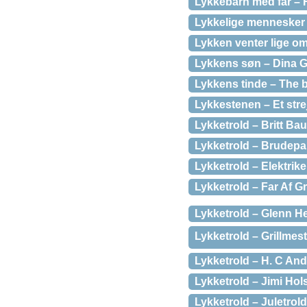
Lykkebarn med far – 
Lykkelige mennesker l
Lykken venter lige om
Lykkens søn – Dina G
Lykkens tinde – The 
Lykkestenen – Et stre
Lykketrold – Britt B
Lykketrold – Brudepa
Lykketrold – Elektrike
Lykketrold – Far Af 
Lykketrold – Glenn H
Lykketrold – Grillmest
Lykketrold – H. C An
Lykketrold – Jimi Hols
Lykketrold – Juletrol