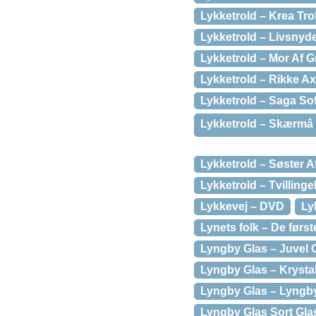
Lykketrold – Krea Tro
Lykketrold – Livsnyde
Lykketrold – Mor Af 
Lykketrold – Rikke Ax
Lykketrold – Saga Sof
Lykketrold – Skærmâ
Lykketrold – Søster 
Lykketrold – Tvilling
Lykkevej – DVD
Ly
Lynets folk – De førs
Lyngby Glas – Juvel 
Lyngby Glas – Krystal
Lyngby Glas – Lyngby 
Lyngby Glas Sort Gla