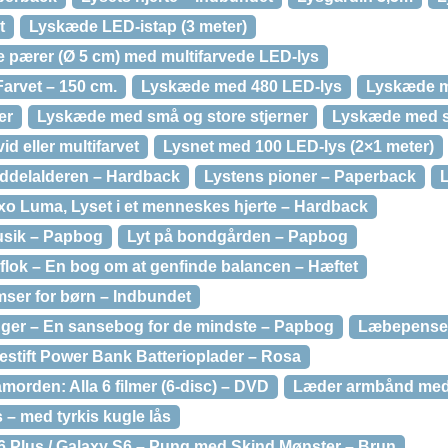
t
Lyskæde LED-istap (3 meter)
 pærer (Ø 5 cm) med multifarvede LED-lys
arvet – 150 cm.
Lyskæde med 480 LED-lys
Lyskæde m
er
Lyskæde med små og store stjerner
Lyskæde med 
d eller multifarvet
Lysnet med 100 LED-lys (2×1 meter)
Middelalderen – Hardback
Lystens pioner – Paperback
axo Luma, Lyset i et menneskes hjerte – Hardback
musik – Papbog
Lyt på bondgården – Papbog
eflok – En bog om at genfinde balancen – Hæftet
emser for børn – Indbundet
unger – En sansebog for de mindste – Papbog
Læbepensel
stift Power Bank Batterioplader – Rosa
morden: Alla 6 filmer (6-disc) – DVD
Læder armbånd med 
– med tyrkis kugle lås
 Plus / Galaxy S6 – Pung med Skind Mønster – Brun