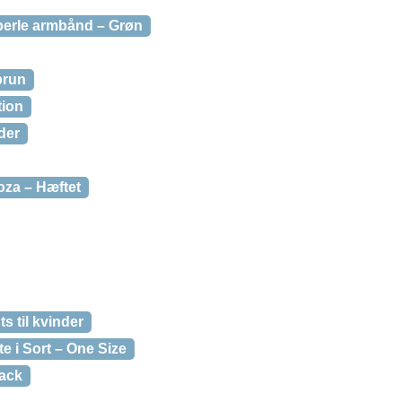
erle armbånd – Grøn
brun
tion
der
oza – Hæftet
 til kvinder
 i Sort – One Size
back