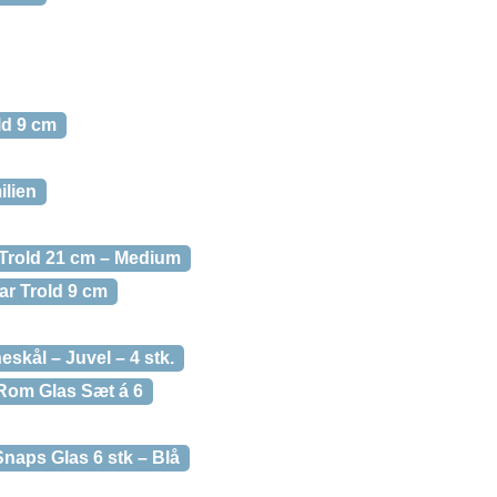
ld 9 cm
ilien
Trold 21 cm – Medium
ar Trold 9 cm
kål – Juvel – 4 stk.
Rom Glas Sæt á 6
naps Glas 6 stk – Blå