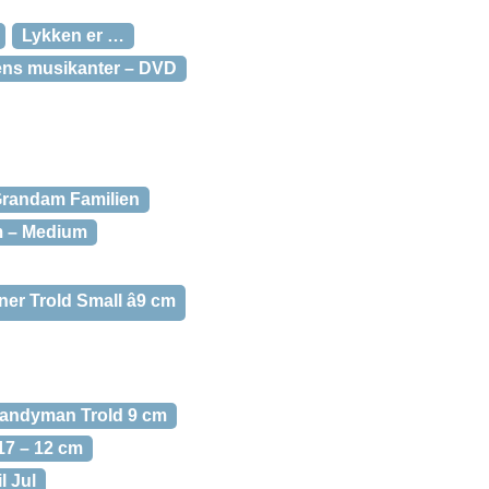
Lykken er …
ns musikanter – DVD
 Grandam Familien
m – Medium
ner Trold Small â9 cm
Handyman Trold 9 cm
17 – 12 cm
l Jul