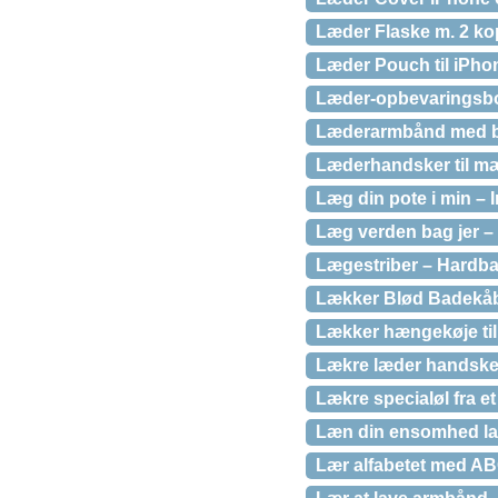
Læder Flaske m. 2 ko
Læder Pouch til iPho
Læder-opbevaringsb
Læderarmbånd med b
Læderhandsker til 
Læg din pote i min –
Læg verden bag jer –
Lægestriber – Hardb
Lækker Blød Badekåbe 
Lækker hængekøje ti
Lækre læder handsker 
Lækre specialøl fra et
Læn din ensomhed la
Lær alfabetet med AB