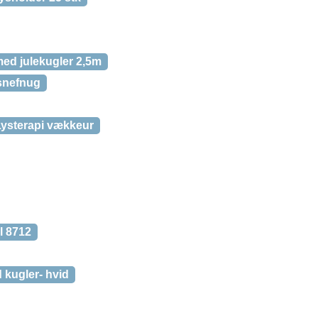
ed julekugler 2,5m
snefnug
Lysterapi vækkeur
 8712
kugler- hvid