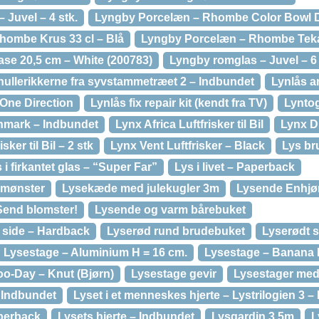
 Juvel – 4 stk.
Lyngby Porcelæn – Rhombe Color Bowl D
hombe Krus 33 cl – Blå
Lyngby Porcelæn – Rhombe Teka
se 20,5 cm – White (200783)
Lyngby romglas – Juvel – 6 
hullerikkerne fra syvstammetræet 2 – Indbundet
Lynlås 
One Direction
Lynlås fix repair kit (kendt fra TV)
Lynto
anmark – Indbundet
Lynx Africa Luftfrisker til Bil
Lynx Di
sker til Bil – 2 stk
Lynx Vent Luftfrisker – Black
Lys br
 i firkantet glas – “Super Far”
Lys i livet – Paperback
nemønster
Lysekæde med julekugler 3m
Lysende Enhjø
Send blomster!
Lysende og varm bårebuket
 side – Hardback
Lyserød rund brudebuket
Lyserødt s
Lysestage – Aluminium H = 16 cm.
Lysestage – Banana 
o-Day – Knut (Bjørn)
Lysestage gevir
Lysestager med 
– Indbundet
Lyset i et menneskes hjerte – Lystrilogien 3 –
aperback
Lysets hjerte – Indbundet
Lysgardin 3,5m
L