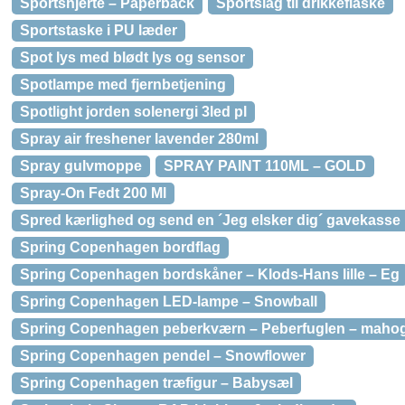
Sportshjerte – Paperback
Sportslåg til drikkeflaske
Sportstaske i PU læder
Spot lys med blødt lys og sensor
Spotlampe med fjernbetjening
Spotlight jorden solenergi 3led pl
Spray air freshener lavender 280ml
Spray gulvmoppe
SPRAY PAINT 110ML – GOLD
Spray-On Fedt 200 Ml
Spred kærlighed og send en ´Jeg elsker dig´ gavekasse 
Spring Copenhagen bordflag
Spring Copenhagen bordskåner – Klods-Hans lille – Eg
Spring Copenhagen LED-lampe – Snowball
Spring Copenhagen peberkværn – Peberfuglen – mahog
Spring Copenhagen pendel – Snowflower
Spring Copenhagen træfigur – Babysæl