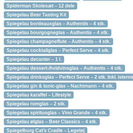
Spiderman Skolesæt – 12 dele
Spiegelau Beer Tasting Kit
Spiegelau bordeauxglas – Authentis – 4 stk.
Spiegelau bourgogneglas – Authentis – 4 stk.
Spiegelau champagneflute – Authentis – 4 stk.
Spiegelau cocktailglas – Perfect Serve – 4 stk.
Spiegelau decanter – 1 l.
Spiegelau dessert-/hvidvinsglas – Authentis – 4 stk.
Spiegelau drinksglas – Perfect Serve – 2 stk. Inkl. ister
Spiegelau gin & tonic-glas – Nachtmann – 4 stk.
Spiegelau karaffel – Lifestyle
Spiegelau romglas – 2 stk.
Spiegelau spiritusglas – Vino Grande – 4 stk.
Spiegelau ølglas – Beer Classics – 4 stk.
Spiegelburg Cat’s Cradle – Legetøj