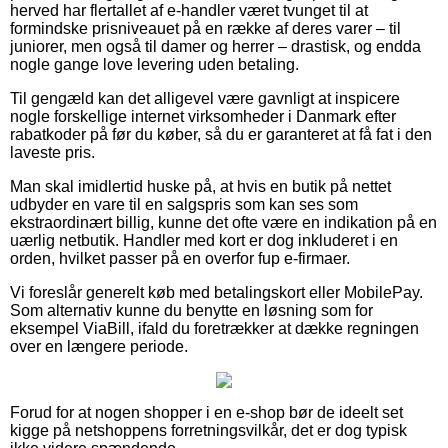
herved har flertallet af e-handler været tvunget til at
formindske prisniveauet på en række af deres varer – til
juniorer, men også til damer og herrer – drastisk, og endda
nogle gange love levering uden betaling.
Til gengæld kan det alligevel være gavnligt at inspicere
nogle forskellige internet virksomheder i Danmark efter
rabatkoder på før du køber, så du er garanteret at få fat i den
laveste pris.
Man skal imidlertid huske på, at hvis en butik på nettet
udbyder en vare til en salgspris som kan ses som
ekstraordinært billig, kunne det ofte være en indikation på en
uærlig netbutik. Handler med kort er dog inkluderet i en
orden, hvilket passer på en overfor fup e-firmaer.
Vi foreslår generelt køb med betalingskort eller MobilePay.
Som alternativ kunne du benytte en løsning som for
eksempel ViaBill, ifald du foretrækker at dække regningen
over en længere periode.
Forud for at nogen shopper i en e-shop bør de ideelt set
kigge på netshoppens forretningsvilkår, det er dog typisk