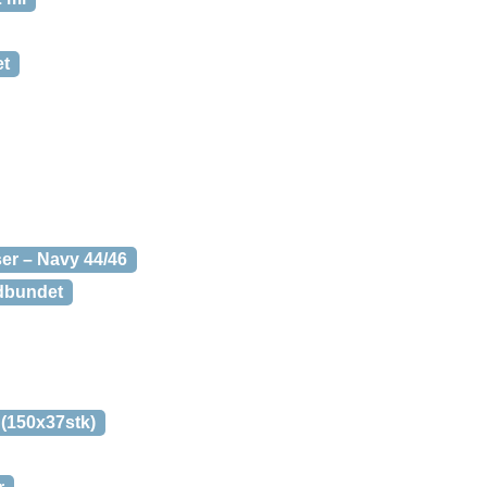
et
er – Navy 44/46
ndbundet
(150x37stk)