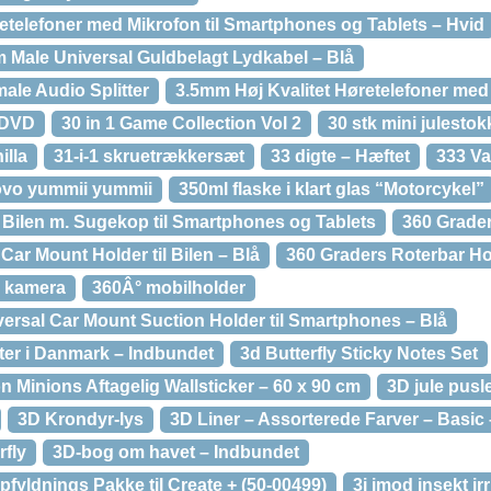
telefoner med Mikrofon til Smartphones og Tablets – Hvid
m Male Universal Guldbelagt Lydkabel – Blå
ale Audio Splitter
3.5mm Høj Kvalitet Høretelefoner med
– DVD
30 in 1 Game Collection Vol 2
30 stk mini julestok
illa
31-i-1 skruetrækkersæt
33 digte – Hæftet
333 Va
ovo yummii yummii
350ml flaske i klart glas “Motorcykel”
l Bilen m. Sugekop til Smartphones og Tablets
360 Grader
Car Mount Holder til Bilen – Blå
360 Graders Roterbar Ho
i kamera
360Â° mobilholder
ersal Car Mount Suction Holder til Smartphones – Blå
ter i Danmark – Indbundet
3d Butterfly Sticky Notes Set
 Minions Aftagelig Wallsticker – 60 x 90 cm
3D jule pusl
3D Krondyr-lys
3D Liner – Assorterede Farver – Basic
rfly
3D-bog om havet – Indbundet
fyldnings Pakke til Create + (50-00499)
3i imod insekt irr