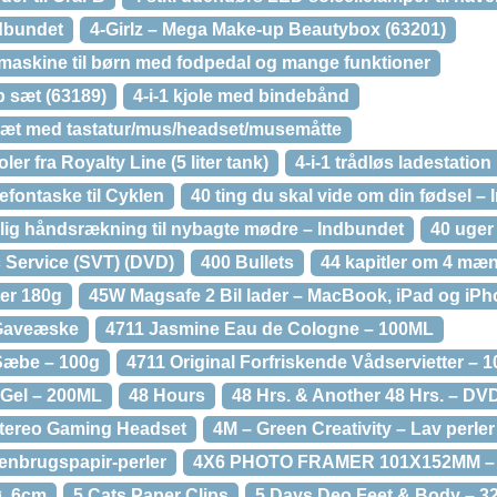
ndbundet
4-Girlz – Mega Make-up Beautybox (63201)
maskine til børn med fodpedal og mange funktioner
p sæt (63189)
4-i-1 kjole med bindebånd
r sæt med tastatur/mus/headset/musemåtte
oler fra Royalty Line (5 liter tank)
4-i-1 trådløs ladestation
fontaske til Cyklen
40 ting du skal vide om din fødsel –
rlig håndsrækning til nybagte mødre – Indbundet
40 uger
c Service (SVT) (DVD)
400 Bullets
44 kapitler om 4 mæn
er 180g
45W Magsafe 2 Bil lader – MacBook, iPad og iPh
 Gaveæske
4711 Jasmine Eau de Cologne – 100ML
Sæbe – 100g
4711 Original Forfriskende Vådservietter – 1
 Gel – 200ML
48 Hours
48 Hrs. & Another 48 Hrs. – DV
tereo Gaming Headset
4M – Green Creativity – Lav perle
genbrugspapir-perler
4X6 PHOTO FRAMER 101X152MM –
ø. 6cm
5 Cats Paper Clips
5 Days Deo Feet & Body – 32