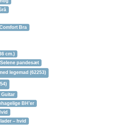
ehog
Grå
 Comfort Bra
 36 cm.)
. Selene pandesæt
 med legemad (62253)
154)
 Guitar
ehagelige BH’er
Hvid
lader – hvid