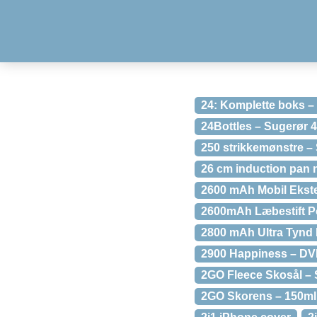
24: Komplette boks –
24Bottles – Sugerør 4
250 strikkemønstre 
26 cm induction pan
2600 mAh Mobil Ekste
2600mAh Læbestift Po
2800 mAh Ultra Tynd 
2900 Happiness – D
2GO Fleece Skosål – S
2GO Skorens – 150ml