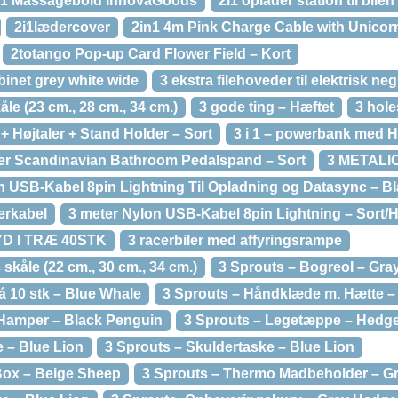
i1 Massagebold InnovaGoods
2i1 oplader station til bilen
2i1lædercover
2in1 4m Pink Charge Cable with Unico
2totango Pop-up Card Flower Field – Kort
inet grey white wide
3 ekstra filehoveder til elektrisk negl
åle (23 cm., 28 cm., 34 cm.)
3 gode ting – Hæftet
3 hole
 + Højtaler + Stand Holder – Sort
3 i 1 – powerbank med Hø
ter Scandinavian Bathroom Pedalspand – Sort
3 METALI
n USB-Kabel 8pin Lightning Til Opladning og Datasync – Bl
erkabel
3 meter Nylon USB-Kabel 8pin Lightning – Sort/
YD I TRÆ 40STK
3 racerbiler med affyringsrampe
kåle (22 cm., 30 cm., 34 cm.)
3 Sprouts – Bogreol – Gra
á 10 stk – Blue Whale
3 Sprouts – Håndklæde m. Hætte –
 Hamper – Black Penguin
3 Sprouts – Legetæppe – Hedg
 – Blue Lion
3 Sprouts – Skuldertaske – Blue Lion
Box – Beige Sheep
3 Sprouts – Thermo Madbeholder – G