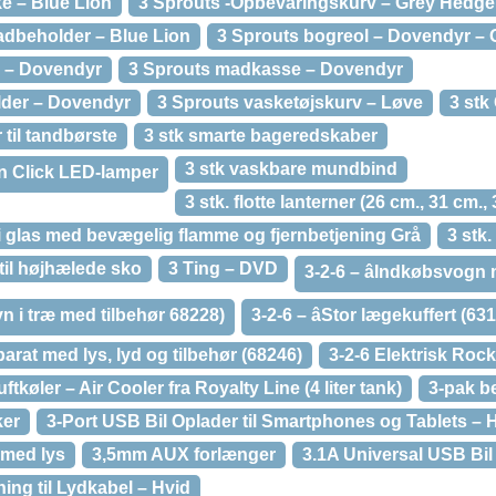
e – Blue Lion
3 Sprouts -Opbevaringskurv – Grey Hedg
dbeholder – Blue Lion
3 Sprouts bogreol – Dovendyr – 
k – Dovendyr
3 Sprouts madkasse – Dovendyr
lder – Dovendyr
3 Sprouts vasketøjskurv – Løve
3 stk
 til tandbørste
3 stk smarte bageredskaber
3 stk vaskbare mundbind
n Click LED-lamper
3 stk. flotte lanterner (26 cm., 31 cm.,
 i glas med bevægelig flamme og fjernbetjening Grå
3 stk
 til højhælede sko
3 Ting – DVD
3-2-6 – âIndkøbsvogn
ovn i træ med tilbehør 68228)
3-2-6 – âStor lægekuffert (63
arat med lys, lyd og tilbehør (68246)
3-2-6 Elektrisk Rock
luftkøler – Air Cooler fra Royalty Line (4 liter tank)
3-pak b
ker
3-Port USB Bil Oplader til Smartphones og Tablets – 
 med lys
3,5mm AUX forlænger
3.1A Universal USB Bil 
ing til Lydkabel – Hvid