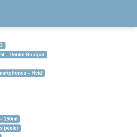
VD
 ml – Denim Bouque
Smartphones – Hvid
– 150ml
s peeler