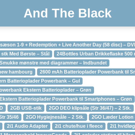
And The Black
 sæson 1-9 + Redemption + Live Another Day (58 disc) – D
 stk Med Børste – Stål
24Bottles Urban Drikkeflaske 500
– Smukke mønstre med diagrammer – Indbundet
 new hambourg
2600 mAh Batterioplader Powerbank til 
rn Batterioplader Powerbank – Gul
werbank Ekstern Batterioplader – Grøn
Ekstern Batterioplader Powerbank til Smartphones – Grøn
VD
2GB USB-stik
2GO DEO klipsåle (Str 36/47) – 2 Stk.
tr 35/46
2GO Hygiejnesåle – 2 Stk.
2GO Læder Lotion 
2i1 Audio Adapter
2i1 chute/hue i fleece
2i1 hvidløg