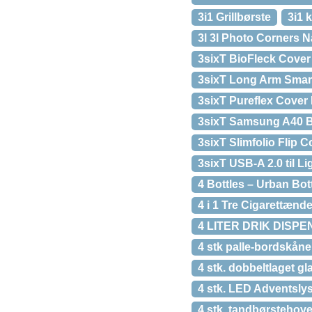
3i1 Grillbørste
3i1 k
3l 3l Photo Corners 
3sixT BioFleck Cover
3sixT Long Arm Smar
3sixT Pureflex Cover
3sixT Samsung A40 B
3sixT Slimfolio Flip 
3sixT USB-A 2.0 til Li
4 Bottles – Urban Bott
4 i 1 Tre Cigarettænd
4 LITER DRIK DISPE
4 stk palle-bordskåne
4 stk. dobbeltlaget gl
4 stk. LED Adventslys
4 stk. tandbørstehoved