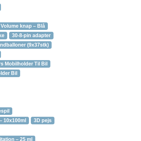
 Volume knap – Blå
ke
30-8-pin adapter
ndballoner (9x37stk)
s Mobilholder Til Bil
lder Bil
espil
 – 10x100ml
3D pejs
itation – 25 ml