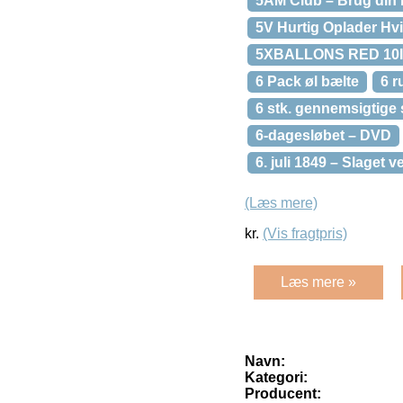
5AM Club – Brug din m
5V Hurtig Oplader Hv
5XBALLONS RED 10
6 Pack øl bælte
6 
6 stk. gennemsigtige
6-dagesløbet – DVD
6. juli 1849 – Slaget 
(Læs mere)
kr.
(Vis fragtpris)
Læs mere »
Navn:
Kategori:
Producent: