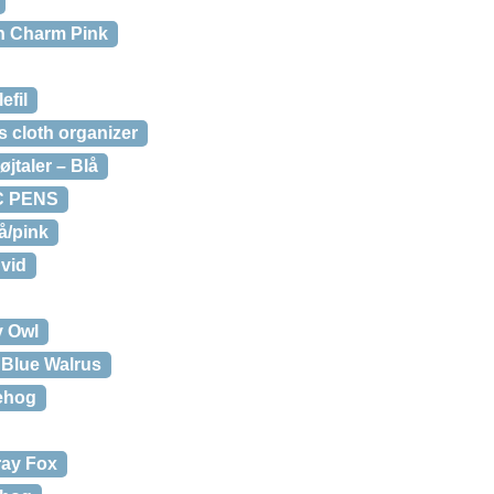
rn Charm Pink
efil
s cloth organizer
jtaler – Blå
C PENS
å/pink
Hvid
y Owl
 Blue Walrus
ehog
ray Fox