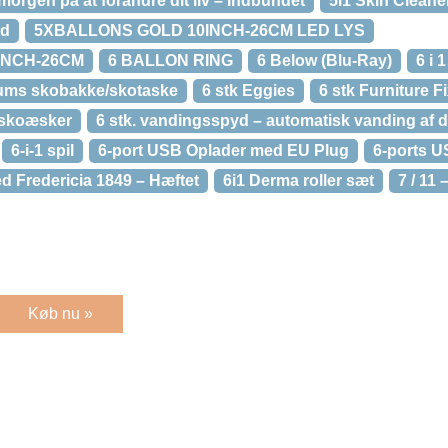
orgen på at forandre dit liv – Indbundet
5i1 Skin Cleane
id
5XBALLONS GOLD 10INCH-26CM LED LYS
INCH-26CM
6 BALLON RING
6 Below (Blu-Ray)
6 i 
rums skobakke/skotaske
6 stk Eggies
6 stk Furniture F
 skoæsker
6 stk. vandingsspyd – automatisk vanding af d
6-i-1 spil
6-port USB Oplader med EU Plug
6-ports U
ved Fredericia 1849 – Hæftet
6i1 Derma roller sæt
7 / 11 
Køb nu »