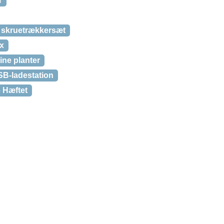
r
1 skruetrækkersæt
ix
ine planter
SB-ladestation
– Hæftet