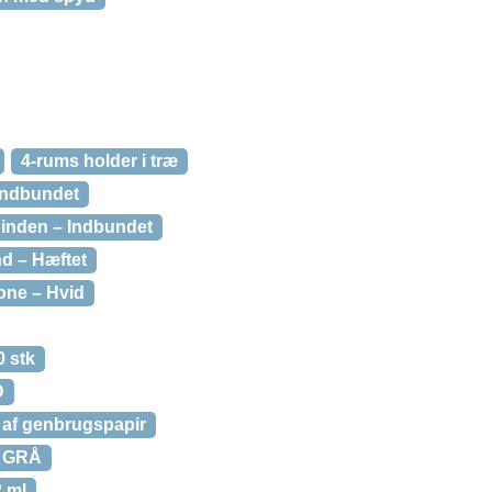
4-rums holder i træ
 Indbundet
 inden – Indbundet
d – Hæftet
one – Hvid
0 stk
D
r af genbrugspapir
 GRÅ
 ml