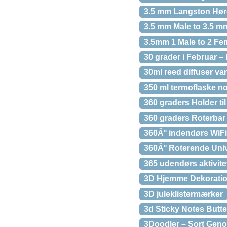
3.5 mm Langston Høre
3.5 mm Male to 3.5 m
3.5mm 1 Male to 2 Fem
30 grader i Februar 
30ml reed diffuser van
350 ml termoflaske n
360 graders Holder ti
360 graders Roterbar 
360Â° indendørs WiF
360Â° Roterende Univ
365 udendørs aktivite
3D Hjemme Dekoration
3D juleklistermærker
3d Sticky Notes Butte
3Doodler – Sort Genop