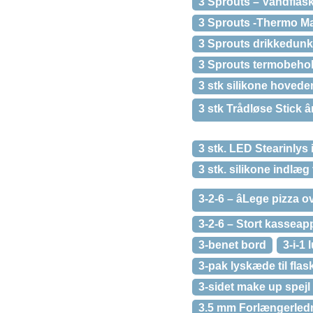
3 Sprouts – Vandflask
3 Sprouts -Thermo Ma
3 Sprouts drikkedun
3 Sprouts termobeho
3 stk silikone hoveder
3 stk Trådløse Stick â
3 stk. LED Stearinlys
3 stk. silikone indlæg
3-2-6 – âLege pizza 
3-2-6 – Stort kasseapp
3-benet bord
3-i-1 
3-pak lyskæde til flas
3-sidet make up spejl
3.5 mm Forlængerledn