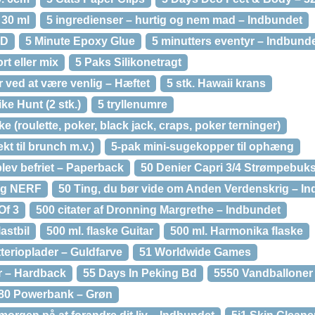
30 ml
5 ingredienser – hurtig og nem mad – Indbundet
VD
5 Minute Epoxy Glue
5 minutters eventyr – Indbund
rt eller mix
5 Paks Silikonetragt
r ved at være venlig – Hæftet
5 stk. Hawaii krans
ike Hunt (2 stk.)
5 tryllenumre
ke (roulette, poker, black jack, craps, poker terninger)
kt til brunch m.v.)
5-pak mini-sugekopper til ophæng
lev befriet – Paperback
50 Denier Capri 3/4 Strømpebuks
 og NERF
50 Ting, du bør vide om Anden Verdenskrig – I
Of 3
500 citater af Dronning Margrethe – Indbundet
astbil
500 ml. flaske Guitar
500 ml. Harmonika flaske
erioplader – Guldfarve
51 Worldwide Games
r – Hardback
55 Days In Peking Bd
5550 Vandballoner 
80 Powerbank – Grøn