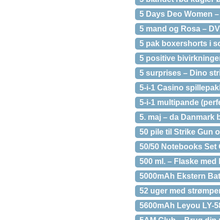
5 Days Deo Women – 
5 mand og Rosa – D
5 pak boxershorts i so
5 positive bivirkninge
5 surprises – Dino str
5-i-1 Casino spillepak
5-i-1 multipande (perfe
5. maj – da Danmark b
50 pile til Strike Gun
50/50 Notebooks Set 
500 ml. – Flaske med l
5000mAh Ekstern Batt
52 uger med strømpe
5600mAh Leyou LY-5