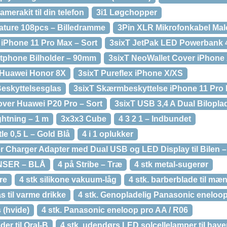
amerakit til din telefon
3i1 Løgchopper
Nature 108pcs – Billedramme
3Pin XLR Mikrofonkabel Mal
 iPhone 11 Pro Max – Sort
3sixT JetPak LED Powerbank
tphone Bilholder – 90mm
3sixT NeoWallet Cover iPhone
 Huawei Honor 8X
3sixT Pureflex iPhone X/XS
eskyttelsesglas
3sixT Skærmbeskyttelse iPhone 11 Pro
Cover Huawei P20 Pro – Sort
3sixT USB 3,4 A Dual Bilopla
ghtning – 1 m
3x3x3 Cube
4 3 2 1 – Indbundet
le 0,5 L – Gold Blå
4 i 1 oplukker
er Charger Adapter med Dual USB og LED Display til Bilen –
NSER – BLÅ
4 på Stribe – Træ
4 stk metal-sugerør
re
4 stk silikone vakuum-låg
4 stk. barberblade til mæ
as til varme drikke
4 stk. Genopladelig Panasonic eneloop
 (hvide)
4 stk. Panasonic eneloop pro AA / R06
er til Oral-B
4 stk. udendørs LED solcellelamper til ha