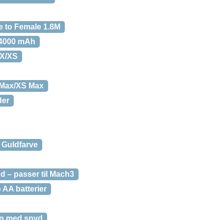
e to Female 1.8M
 4000 mAh
 X/XS
 Max/XS Max
der
 Guldfarve
nd – passer til Mach3
 AA batterier
ven med spyd