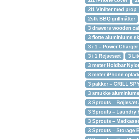
2i1 iPhone cover
2
2i1 Vinilter med prop
2stk BBQ grillmåtter
3 drawers wooden cab
3 flotte aluminiums sk
3 i 1 – Power Charger
3 i 1 Rejsesæt
3 Li
3 meter Holdbar Nylo
3 meter iPhone oplad
3 pakker – GRILL SP
3 smukke aluminiums s
3 Sprouts – Bøjlesæt 
3 Sprouts – Laundry
3 Sprouts – Madkasse
3 Sprouts – Storage 