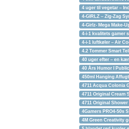
4 uger til vegetar – I
4-GIRLZ – Zig-Zag Sy
4-Girlz- Mega Make-U
4-i-1 kvalitets game
4-i-1 luftkøler – Air Co
4.2 Tommer Smart Tele
40 uger efter – en kæ
40 Års Humor I Publi
450ml Hanging Affugt
4711 Acqua Colonia
4711 Original Cream 
4711 Original Shower
4Gamers PRO4-50s S
4M Green Creativity 
5 blandet rød kugler 