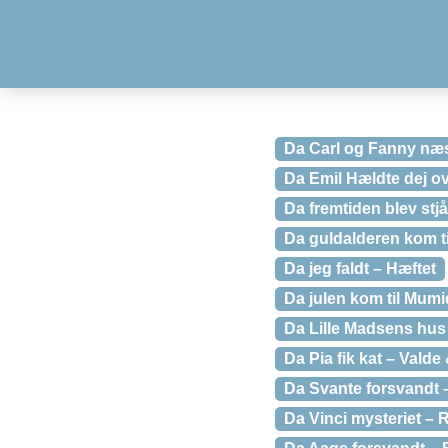
Da Carl og Fanny næs
Da Emil Hældte dej ov
Da fremtiden blev stj
Da guldalderen kom t
Da jeg faldt – Hæftet
Da julen kom til Mum
Da Lille Madsens hus
Da Pia fik kat – Valde
Da Svante forsvandt
Da Vinci mysteriet –