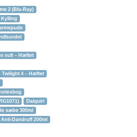
me 2 (Blu-Ray)
– Kylling
Varmepude
Indbundet
 sult – Hæftet
 Twilight 4 – Hæftet
notesbog
BRG1071)
Daiquiri
ende sæbe 300ml
r Anti-Dandruff 200ml