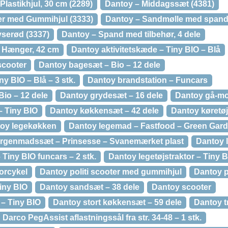
Plastikhjul, 30 cm (2289)
Dantoy – Middagssæt (4381)
ter med Gummihjul (3333)
Dantoy – Sandmølle med span
yserød (3337)
Dantoy – Spand med tilbehør, 4 dele
d Hænger, 42 cm
Dantoy aktivitetskæde – Tiny BIO – Blå
scooter
Dantoy bagesæt – Bio – 12 dele
y BIO – Blå – 3 stk.
Dantoy brandstation – Funcars
Bio – 12 dele
Dantoy grydesæt – 16 dele
Dantoy gå-mo
 Tiny BIO
Dantoy køkkensæt – 42 dele
Dantoy køretøje
oy legekøkken
Dantoy legemad – Fastfood – Green Gar
rgenmadssæt – Prinsesse – Svanemærket plast
Dantoy l
 Tiny BIO funcars – 2 stk.
Dantoy legetøjstraktor – Tiny 
orcykel
Dantoy politi scooter med gummihjul
Dantoy p
iny BIO
Dantoy sandsæt – 38 dele
Dantoy scooter
 – Tiny BIO
Dantoy stort køkkensæt – 59 dele
Dantoy t
Darco PegAssist aflastningssål fra str. 34-48 – 1 stk.