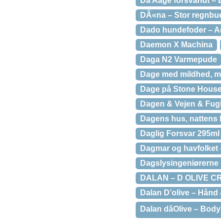
Da Aage forsvandt – 
DÃ«na – Stor regnbue
Dado hundefoder – Ad
Daemon X Machina
Daga N2 Varmepude
Dage med mildhed, m
Dage på Stone House 
Dagen & Vejen & Fug
Dagens hus, nattens 
Daglig Forsvar 295m
Dagmar og havfolket
Dagslysingeniørerne
DALAN – D OLIVE C
Dalan D’olive – Hånd
Dalan dâOlive – Body