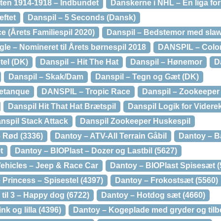
ten 1914-1918 – Indbundet
Danskerne i NHL – En liga for
ftet
Danspil – 5 Seconds (Dansk)
 (Årets Familiespil 2020)
Danspil – Bedstemor med slaw 
le – Nomineret til Årets børnespil 2018
DANSPIL – Color
tel (DK)
Danspil – Hit The Hat
Danspil – Hønemor
D
Danspil – Skak/Dam
Danspil – Tegn og Gæt (DK)
etanque
DANSPIL – Tropic Race
Danspil – Zookeeper
Danspil Hit That Hat Brætspil
Danspil Logik for Vider
nspil Stack Attack
Danspil Zookeeper Huskespil
 Rød (3336)
Dantoy – ATV-All Terrain Gåbil
Dantoy – Ba
t
Dantoy – BIOPlast – Dozer og Lastbil (5627)
Vehicles – Jeep & Race Car
Dantoy – BIOPlast Spisesæt (
e Princess – Spisestel (4397)
Dantoy – Frokostsæt (5560)
til 3 – Happy dog (6722)
Dantoy – Hotdog sæt (4660)
nk og lilla (4396)
Dantoy – Kogeplade med gryder og tilb