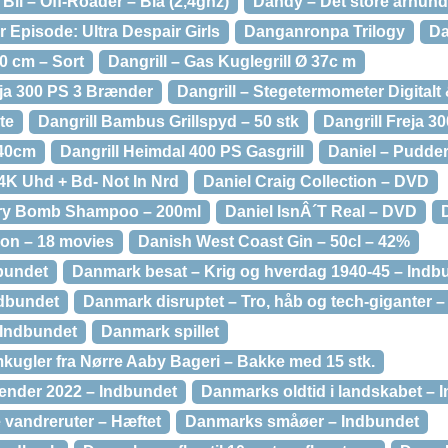
Bil – Off-Roader – Blå (2,4ghz)
Dandy – Det store århund
Episode: Ultra Despair Girls
Danganronpa Trilogy
Da
60 cm – Sort
Dangrill – Gas Kuglegrill Ø 37c m
reja 300 PS 3 Brænder
Dangrill – Stegetermometer Digitalt 
ste
Dangrill Bambus Grillspyd – 50 stk
Dangrill Freja 30
 40cm
Dangrill Heimdal 400 PS Gasgrill
Daniel – Pudder
4K Uhd + Bd- Not In Nrd
Daniel Craig Collection – DVD
erry Bomb Shampoo – 200ml
Daniel IsnÂ´T Real – DVD
tion – 18 movies
Danish West Coast Gin – 50cl – 42%
bundet
Danmark besat – Krig og hverdag 1940-45 – Indb
ndbundet
Danmark disruptet – Tro, håb og tech-giganter –
 Indbundet
Danmark spillet
ugler fra Nørre Aaby Bageri – Bakke med 15 stk.
ender 2022 – Indbundet
Danmarks oldtid i landskabet – 
vandreruter – Hæftet
Danmarks småøer – Indbundet