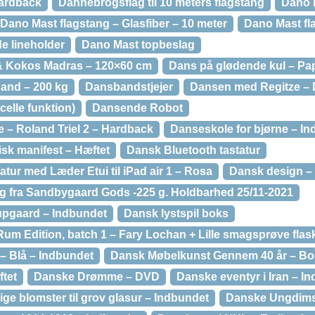
ardback
Dannebrogsflag til 10 meters flagstang
Dano M
Dano Mast flagstang – Glasfiber – 10 meter
Dano Mast fl
e lineholder
Dano Mast topbeslag
Kokos Madras – 120×60 cm
Dans på glødende kul – Pa
and – 200 kg
Dansbandstjejer
Dansen med Regitze –
celle funktion)
Dansende Robot
 – Roland Triel 2 – Hardback
Danseskole for bjørne – I
isk manifest – Hæftet
Dansk Bluetooth tastatur
tur med Læder Etui til iPad air 1 – Rosa
Dansk design –
 fra Sandbygaard Gods -225 g. Holdbarhed 25/11-2021
upgaard – Indbundet
Dansk lystspil boks
Rum Edition, batch 1 – Fary Lochan + Lille smagsprøve flas
– Blå – Indbundet
Dansk Møbelkunst Gennem 40 år – B
tet
Danske Drømme – DVD
Danske eventyr i Iran – I
ige blomster til grov glasur – Indbundet
Danske Ungdims