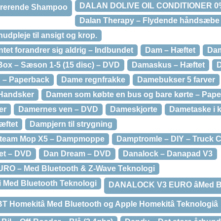
DALAN DOLIVE OIL CONDITIONER 
parerende Shampoo
Dalan Therapy – Flydende håndsæbe 
hudpleje til ansigt og krop.
tet forandrer sig aldrig – Indbundet
Dam – Hæftet
Dam
ox – Sæson 1-5 (15 disc) – DVD
Damaskus – Hæftet
D
 – Paperback
Dame regnfrakke
Damebukser 5 farver
Handsker
Damen som købte en bus og bare kørte – Pap
er
Damernes ven – DVD
Dameskjorte
Dametaske i 
æftet
Dampjern til strygning
team Mop X5 – Dampmoppe
Damptromle – DIY – Truck C
et – DVD
Dan Dream – DVD
Danalock – Danapad V3
RO – Med Bluetooth & Z-Wave Teknologi
 Med Bluetooth Teknologi
DANALOCK V3 EURO âMed Blu
 Homekitâ Med Bluetooth og Apple Homekitâ Teknologiâ