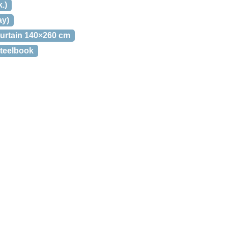
.)
ay)
curtain 140×260 cm
teelbook