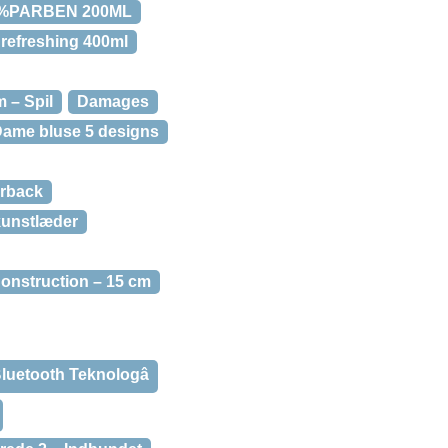
0%PARBEN 200ML
refreshing 400ml
 – Spil
Damages
ame bluse 5 designs
erback
kunstlæder
onstruction – 15 cm
etooth Teknologâ