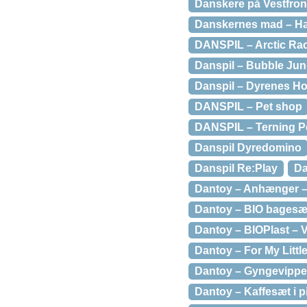
Danskere på Vestfron
Danskernes mad – Hæ
DANSPIL – Arctic Race
Danspil – Bubble Jung
Danspil – Dyrenes Ho
DANSPIL – Pet shop
DANSPIL – Terning P
Danspil Dyredomino
Danspil Re:Play
Da
Dantoy – Anhænger –
Dantoy – BIO bagesæ
Dantoy – BIOPlast – 
Dantoy – For My Littl
Dantoy – Gyngevippe 
Dantoy – Kaffesæt i pi