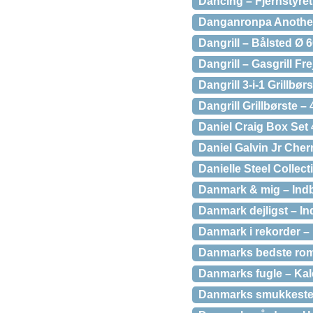
Dancing – Fjernstyret 
Danganronpa Another 
Dangrill – Bålsted Ø 
Dangrill – Gasgrill F
Dangrill 3-i-1 Grillbør
Dangrill Grillbørste –
Daniel Craig Box Set 
Daniel Galvin Jr Ch
Danielle Steel Collec
Danmark & mig – Ind
Danmark dejligst – I
Danmark i rekorder –
Danmarks bedste romk
Danmarks fugle – Kal
Danmarks smukkeste 