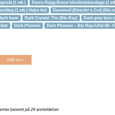
gssål (1 stk.)
Darco Rogg-Brace håndledsbandage (1 stk
andling (1.stk.) Højre fod
Daredevil (Director’s Cut) (Blu-r
lack base
Dark Crystal, The (Blu-Ray)
Dark grey lace 
ikør
Dark Phoenix
Dark Phoenix – Blu Ray+Uhd 4K- S
Køb nu »
jerner baseret på
29
anmeldelser