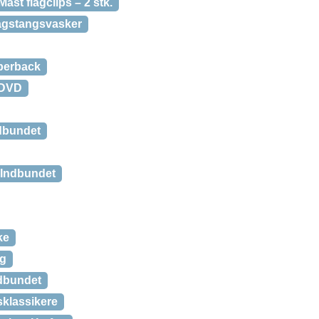
ast flagclips – 2 stk.
agstangsvasker
perback
 DVD
ndbundet
 Indbundet
ke
og
ndbundet
klassikere