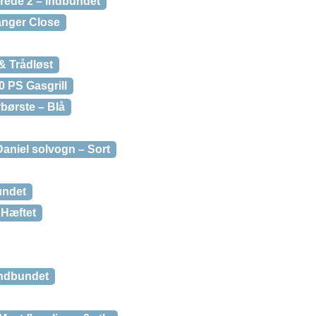
rede 2 – Indbundet
nger Close
& Trådløst
0 PS Gasgrill
børste – Blå
Daniel solvogn – Sort
undet
 Hæftet
Indbundet