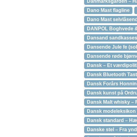
Danmarksgården – H
Dano Mast flagline
Dano Mast selvlåsend
DANPOL Boghvede & 
Dansand sandkasses
Dansende Jule fe (sol
Dansende røde bjørne
Dansk – Et værdipolit
Dansk Bluetooth Tasta
Dansk Forårs Honning
Dansk kunst på Ordr
Dansk Malt whisky – 
Dansk modeleksikon 
Dansk standard – Hæf
Danske stel – Fra ynd