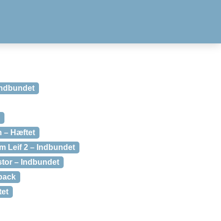
 Indbundet
n – Hæftet
om Leif 2 – Indbundet
or – Indbundet
back
tet