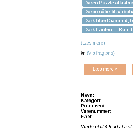
Darco Puzzle aflastnin
Darco såler til sårbeh
Dark blue Diamond, b
Dark Lantern – Rom L
(Læs mere)
kr.
(Vis fragtpris)
Læs mere »
Navn:
Kategori:
Producent:
Varenummer:
EAN:
Vurderet til
4.9
ud af 5 st