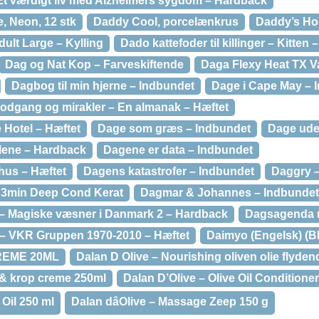
Et værdigt liv med Alzheimers sygdom – Hardback
, Neon, 12 stk
Daddy Cool, porcelænkrus
Daddy’s Ho
ult Large – Kylling
Dado kattefoder til killinger – Kitten 
Dag og Nat Kop – Farveskiftende
Daga Flexy Heat TX 
Dagbog til min hjerne – Indbundet
Dage i Cape May – 
odgang og mirakler – En almanak – Hæftet
Hotel – Hæftet
Dage som græs – Indbundet
Dage uden
lene – Hardback
Dagene er data – Indbundet
hus – Hæftet
Dagens katastrofer – Indbundet
Daggry –
l 3min Deep Cond Kerat
Dagmar & Johannes – Indbundet
 – Magiske væsner i Danmark 2 – Hardback
Dagsagenda 
 – VKR Gruppen 1970-2010 – Hæftet
Daimyo (Engelsk) (
REME 20ML
Dalan D Olive – Nourishing oliven olie flyd
 & krop creme 250ml
Dalan D’Olive – Olive Oil Conditione
 Oil 250 ml
Dalan dâOlive – Massage Zeep 150 g