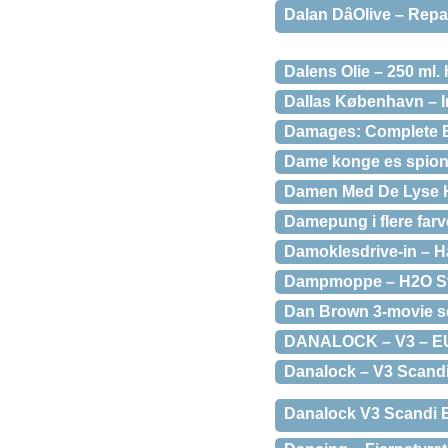
Dalan DâOlive – Re
Dalens Olie – 250 ml. 
Dallas København – In
Damages: Complete B
Dame konge es spion
Damen Med De Lyse 
Damepung i flere farv
Damoklesdrive-in – H
Dampmoppe – H2O S
Dan Brown 3-movie s
DANALOCK – V3 – EU
Danalock – V3 Scandi
Danalock V3 Scandi BT