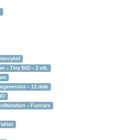
d
torcykel
r – Tiny BIO – 2 stk.
den
egeservice – 12 dele
BIO
olitistation – Funcars
raktor