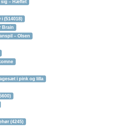
 sig – Hæftet
i (514018)
 Brain
anspil – Olsen
ekomne
gesæt i pink og lilla
5600)
ehør (4245)