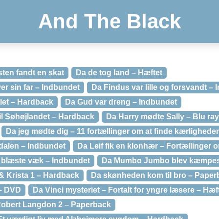
And The Black
ten fandt en skat
Da de tog land – Hæftet
er sin far – Indbundet
Da Findus var lille og forsvandt –
ålet – Hardback
Da Gud var dreng – Indbundet
il Søhøjlandet – Hardback
Da Harry mødte Sally – Blu ray
Da jeg mødte dig – 11 fortællinger om at finde kærlighede
idalen – Indbundet
Da Leif fik en klonhær – Fortællinger 
 blæste væk – Indbundet
Da Mumbo Jumbo blev kæmpest
 & Krista 1 – Hardback
Da skønheden kom til bro – Paper
 – DVD
Da Vinci mysteriet – Fortalt for yngre læsere – Hæf
 Robert Langdon 2 – Paperback