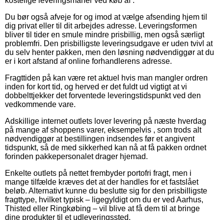
kostelige leveringsmanér ved køb af .
Du bør også afveje for og imod at vælge afsending hjem til
dig privat eller til dit arbejdes adresse. Leveringsformen
bliver til tider en smule mindre prisbillig, men også særligt
problemfri. Den prisbilligste leveringsudgave er uden tvivl at
du selv henter pakken, men den løsning nødvendiggør at du
er i kort afstand af online forhandlerens adresse.
Fragttiden på kan være ret aktuel hvis man mangler ordren
inden for kort tid, og herved er det fuldt ud vigtigt at vi
dobbelttjekker det forventede leveringstidspunkt ved den
vedkommende vare.
Adskillige internet outlets lover levering på næste hverdag
på mange af shoppens varer, eksempelvis , som trods alt
nødvendiggør at bestillingen indsendes før et angivent
tidspunkt, så de med sikkerhed kan nå at få pakken ordnet
forinden pakkepersonalet drager hjemad.
Enkelte outlets på nettet frembyder portofri fragt, men i
mange tilfælde kræves det at der handles for et fastslået
beløb. Alternativt kunne du beslutte sig for den prisbilligste
fragttype, hvilket typisk – ligegyldigt om du er ved Aarhus,
Thisted eller Ringkøbing – vil blive at få dem til at bringe
dine produkter til et udleveringssted.