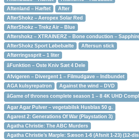
Aftenland – Hæftet
After
AfterShokz – Aeropex Solar Red
AfterShokz – Trekz Air – Blue
Aftershokz – XTRAINERZ – Bone conduction – Sapphir
AfterShokz Sport Løbebælte
Aftersun stick
Aftørringssprit – 1 liter
âFunktion – Oste Kniv Sæt 4 Dele
Afvigeren – Divergent 1 – Filmudgave – Indbundet
AGA kulsyrepatron
Against the wind – DVD
âGame of thrones complete season 1 – 8 4K UHD Compl
Agar Agar Pulver – vegetabilsk Husblas 50 g.
Agarest 2: Generations Of War (Playstation 3)
Agatha Christie: The ABC Murders
Agatha Christie’s Marple: Sæson 1-6 (Afsnit 1-23) (12-di