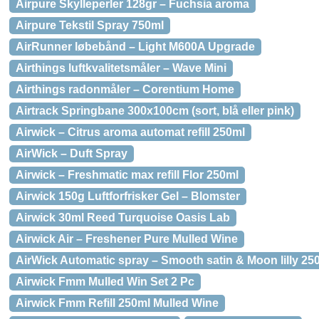
Airpure Skylleperler 128gr – Fuchsia aroma
Airpure Tekstil Spray 750ml
AirRunner løbebånd – Light M600A Upgrade
Airthings luftkvalitetsmåler – Wave Mini
Airthings radonmåler – Corentium Home
Airtrack Springbane 300x100cm (sort, blå eller pink)
Airwick – Citrus aroma automat refill 250ml
AirWick – Duft Spray
Airwick – Freshmatic max refill Flor 250ml
Airwick 150g Luftforfrisker Gel – Blomster
Airwick 30ml Reed Turquoise Oasis Lab
Airwick Air – Freshener Pure Mulled Wine
AirWick Automatic spray – Smooth satin & Moon lilly 25
Airwick Fmm Mulled Win Set 2 Pc
Airwick Fmm Refill 250ml Mulled Wine