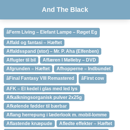
And The Black
âFerm Living – Elefant Lampe – Røget Eg
Affald og fantasi – Hæftet
Affaldsspand (stor) – Mr. P. Aha (Elfenben)
Affugter til bil
Affæren I Mølleby – DVD
Afgrunden – Hæftet
Afhopperne – Indbundet
âFinal Fantasy VIII Remastered
âFirst cow
AFK – El kedel i glas med led lys
Afkalkningsorganisk pulver 2x25g
Afkølende fødder til bærbar
Aflang herrepung i læderlook m. mobil-lomme
Aflastende knæpude
Afledte effekter – Hæftet