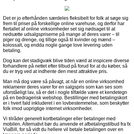
Det er jo efterhånden særdeles fleksibelt for folk at søge sig
frem til priser på forskellige online varehuse, og derfor har
flertallet af online virksomheder set sig nødsaget til at
nedsætte udsalgspriserne på mange af deres varer – til
piger og drenge, og tillige også til kvinder og mænd –
kolossalt, og endda nogle gange love levering uden
betaling.
Dog kan det stadigvæk blive tiden værd at inspicere diverse
forhandlere på nettet efter tilbud på forud for at du køber, så
du er tryg ved at indhente den mest attraktive pris.
Man må dog være så påvagt, at når en online virksomhed
reklamerer deres varer for en salgspris som kan ses som
uforståeligt lav, så er det i nogle tilfælde være et kendetegn
på en bedragerisk webshop. Bestillinger med betalingskort
er i hvert fald inkluderet i en lovbestemmelse, som beskytter
folk imod uoprigtige internet virksomheder.
Vi tilråder generelt kortbetalinger eller betalinger med
mobilen. Alternativt bør du anvende et afbetalingstilbud fra fx
ViaBill, for så vidt du hellere vil betale betalingen over en