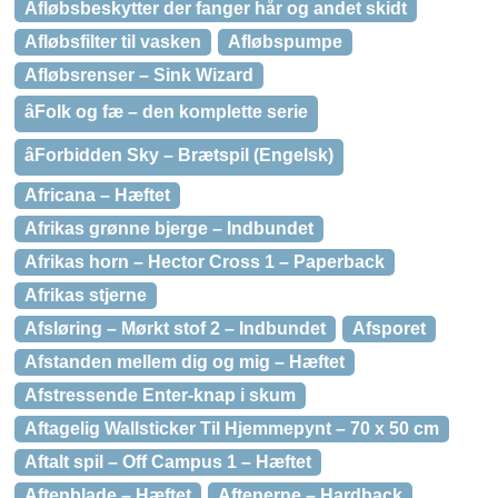
Afløbsbeskytter der fanger hår og andet skidt
Afløbsfilter til vasken
Afløbspumpe
Afløbsrenser – Sink Wizard
âFolk og fæ – den komplette serie
âForbidden Sky – Brætspil (Engelsk)
Africana – Hæftet
Afrikas grønne bjerge – Indbundet
Afrikas horn – Hector Cross 1 – Paperback
Afrikas stjerne
Afsløring – Mørkt stof 2 – Indbundet
Afsporet
Afstanden mellem dig og mig – Hæftet
Afstressende Enter-knap i skum
Aftagelig Wallsticker Til Hjemmepynt – 70 x 50 cm
Aftalt spil – Off Campus 1 – Hæftet
Aftenblade – Hæftet
Aftenerne – Hardback