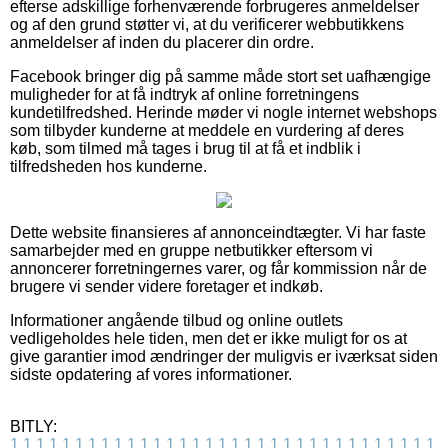
efterse adskillige forhenværende forbrugeres anmeldelser
og af den grund støtter vi, at du verificerer webbutikkens
anmeldelser af inden du placerer din ordre.
Facebook bringer dig på samme måde stort set uafhængige
muligheder for at få indtryk af online forretningens
kundetilfredshed. Herinde møder vi nogle internet webshops
som tilbyder kunderne at meddele en vurdering af deres
køb, som tilmed må tages i brug til at få et indblik i
tilfredsheden hos kunderne.
Dette website finansieres af annonceindtægter. Vi har faste
samarbejder med en gruppe netbutikker eftersom vi
annoncerer forretningernes varer, og får kommission når de
brugere vi sender videre foretager et indkøb.
Informationer angående tilbud og online outlets
vedligeholdes hele tiden, men det er ikke muligt for os at
give garantier imod ændringer der muligvis er iværksat siden
sidste opdatering af vores informationer.
BITLY:
1
1
1
1
1
1
1
1
1
1
1
1
1
1
1
1
1
1
1
1
1
1
1
1
1
1
1
1
1
1
1
1
1