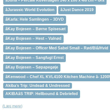
âJuna – Percale Kuvertlagen 140 x 200 x 4/8 cm – Grå
âJurassic World Evolution
âJust Dance 2019
âKarla: Hele Samlingen – 3DVD
âKay Bojesen – Børne Spisesæt
âKay Bojesen – Hest – Valnød
âKay Bojesen – Officer Med Sabel Small – Rød/Blå/Hvid
âKay Bojesen – Sangfugl Ernst
âKay Bojesen – Søpapegøje
âKenwood – Chef XL KVL4100 Kitchen Machine â- 120
Akiba’s Trip: Undead & Undressed
AKIBAâS TRIP: Hellbound & Debriefed
(Læs mere)