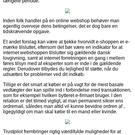
længere periode.
Inden folk handler på en online webshop behøver man
egentlig overveje dens betingelser, det er dog bare en
tidskrævende opgave.
Et andet forslag kan være at tjekke hvorvidt e-shoppen er e-
mærke tilsluttet, eftersom det bør være en indikator for at
internet webshoppen tilslutter sig gældende dansk
lovgivning, samt at internet forretningen en gang i mellem
føres tilsyn med af eksperter som er inde i de gældende
regler. Derudover tilbydes du lejlighed til støtte, når du
udsættes for problemer ved dit indkøb.
Tillige er det smart at køber er på vagt for de mest basale
vedtægter der kan spille ind i forbindelse med transaktionen,
som for eksempel hvilken bytteret e-firmaet bruger. I den
relation er det tilmed vigtigt, at man permanent sikrer ens
ordremail, således man altid vil kunne bevidne ordren af ,
ligegyldigt om man skal købe til en mand eller kvinde.
Trustpilot frembringer rigtig værdifulde muligheder for at