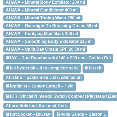
AHAVA – Mineral Body Exfoliator 200 ml
AHAVA – Mineral Conditioner 400 ml
AHAVA – Mineral Toning Water 250 ml
AHAVA – Overnight De-Stressing Cream 50 ml
AHAVA – Purifying Mud Mask 100 ml
AHAVA – Smoothing Body Exfoliator 235 ml
AHAVA – Uplift Day Cream SPF 20 50 ml
âHAY – Duo Dynebetræk â140 x 200 cm – Golden Gul
âHelt hysterisk – den komplette serie
âHerself
Ahh Bra – pakke med 5 stk. sømløs bh
âHoptimist – Lampe Largeâ – Hvid
âHORI Official Nintendo Switch Compact Playstand (Zelda
Ahorn Sølv look Sæt med 3 stk.
âHurt Locker – Blu ray
âHvide Sande – Sæson 1