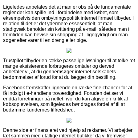
Ligeledes anbefales det at man er obs på de fundamentale
regler der kan spille ind i forbindelse med købet, som
eksempelvis den ombytningspolitik internet firmaet tilbyder. I
relation til det er det ydermere essesentielt, at man
stadigvæk beholder sin kvittering på e-mail, således man i
fremtiden kan bevise sin shopping af , ligegyldigt om man
søger efter varer til en dreng eller pige.
Trustpilot tilbyder en række passelige løsninger til at tolke ret
mange eksisterende forbrugeres omtaler og derved
anbefaler vi, at du gennemsøger internet selskabets
bedømmelser af forud for at du lægger din bestilling.
Facebook fremskaffer lignende en række fine chancer for at
få indsigt i e-handlens troværdighed. Foruden det ser vi
endda forretninger på nettet hvor du kan afgive en kritik af
købsoplevelsen, som ligeledes bør drages fordel af til at
bedømme kundernes tilfredshed.
Denne side er finansieret ved hjælp af reklamer. Vi arbejder
tæt sammen med utallige internet butikker da vi fremviser