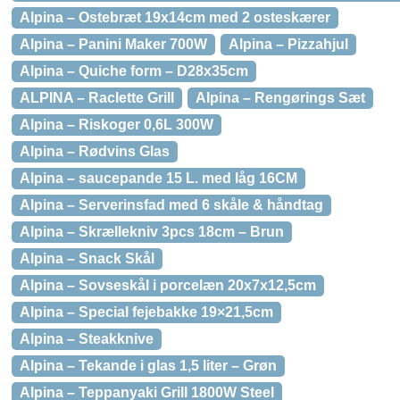
Alpina – Ostebræt 19x14cm med 2 osteskærer
Alpina – Panini Maker 700W
Alpina – Pizzahjul
Alpina – Quiche form – D28x35cm
ALPINA – Raclette Grill
Alpina – Rengørings Sæt
Alpina – Riskoger 0,6L 300W
Alpina – Rødvins Glas
Alpina – saucepande 15 L. med låg 16CM
Alpina – Serverinsfad med 6 skåle & håndtag
Alpina – Skrællekniv 3pcs 18cm – Brun
Alpina – Snack Skål
Alpina – Sovseskål i porcelæn 20x7x12,5cm
Alpina – Special fejebakke 19×21,5cm
Alpina – Steakknive
Alpina – Tekande i glas 1,5 liter – Grøn
Alpina – Teppanyaki Grill 1800W Steel