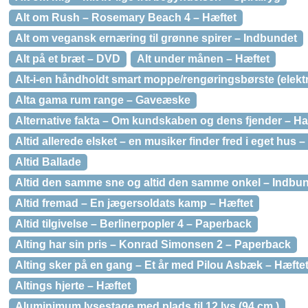
Alt om Rush – Rosemary Beach 4 – Hæftet
Alt om vegansk ernæring til grønne spirer – Indbundet
Alt på et bræt – DVD
Alt under månen – Hæftet
Alt-i-en håndholdt smart moppe/rengøringsbørste (elektr
Alta gama rum range – Gaveæske
Alternative fakta – Om kundskaben og dens fjender – H
Altid allerede elsket – en musiker finder fred i eget hus 
Altid Ballade
Altid den samme sne og altid den samme onkel – Indbu
Altid fremad – En jægersoldats kamp – Hæftet
Altid tilgivelse – Berlinerpopler 4 – Paperback
Alting har sin pris – Konrad Simonsen 2 – Paperback
Alting sker på en gang – Et år med Pilou Asbæk – Hæfte
Altings hjerte – Hæftet
Aluminimum lysestage med plads til 12 lys (94 cm.)