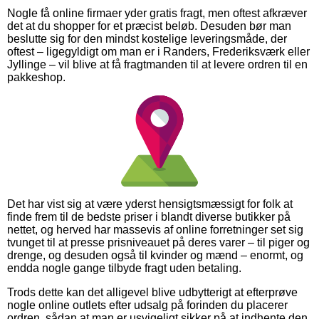
Nogle få online firmaer yder gratis fragt, men oftest afkræver
det at du shopper for et præcist beløb. Desuden bør man
beslutte sig for den mindst kostelige leveringsmåde, der
oftest – ligegyldigt om man er i Randers, Frederiksværk eller
Jyllinge – vil blive at få fragtmanden til at levere ordren til en
pakkeshop.
Det har vist sig at være yderst hensigtsmæssigt for folk at
finde frem til de bedste priser i blandt diverse butikker på
nettet, og herved har massevis af online forretninger set sig
tvunget til at presse prisniveauet på deres varer – til piger og
drenge, og desuden også til kvinder og mænd – enormt, og
endda nogle gange tilbyde fragt uden betaling.
Trods dette kan det alligevel blive udbytterigt at efterprøve
nogle online outlets efter udsalg på forinden du placerer
ordren, sådan at man er usvigeligt sikker på at indhente den