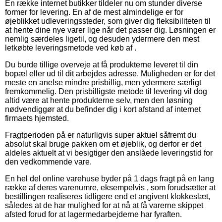
En række internet butikker tildeler nu om stunder diverse
former for levering. En af de mest almindelige er for
øjeblikket udleveringssteder, som giver dig fleksibiliteten til
at hente dine nye varer lige når det passer dig. Løsningen er
nemlig særdeles ligetil, og desuden ydermere den mest
letkøbte leveringsmetode ved køb af .
Du burde tillige overveje at få produkterne leveret til din
bopæl eller ud til dit arbejdes adresse. Muligheden er for det
meste en anelse mindre prisbillig, men ydermere særligt
fremkommelig. Den prisbilligste metode til levering vil dog
altid være at hente produkterne selv, men den løsning
nødvendiggør at du befinder dig i kort afstand af internet
firmaets hjemsted.
Fragtperioden på er naturligvis super aktuel såfremt du
absolut skal bruge pakken om et øjeblik, og derfor er det
aldeles aktuelt at vi besigtiger den anslåede leveringstid for
den vedkommende vare.
En hel del online varehuse byder på 1 dags fragt på en lang
række af deres varenumre, eksempelvis , som forudsætter at
bestillingen realiseres tidligere end et angivent klokkeslæt,
således at de har mulighed for at nå at få varerne skippet
afsted forud for at lagermedarbejderne har fyraften.