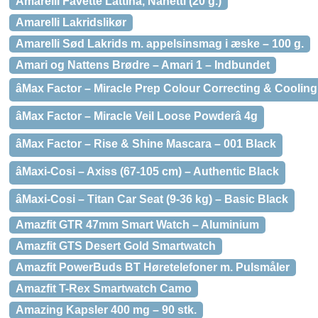
Amarelli Favette Lattina, Nanetti (20 g.)
Amarelli Lakridslikør
Amarelli Sød Lakrids m. appelsinsmag i æske – 100 g.
Amari og Nattens Brødre – Amari 1 – Indbundet
âMax Factor – Miracle Prep Colour Correcting & Cooling
âMax Factor – Miracle Veil Loose Powderâ 4g
âMax Factor – Rise & Shine Mascara – 001 Black
âMaxi-Cosi – Axiss (67-105 cm) – Authentic Black
âMaxi-Cosi – Titan Car Seat (9-36 kg) – Basic Black
Amazfit GTR 47mm Smart Watch – Aluminium
Amazfit GTS Desert Gold Smartwatch
Amazfit PowerBuds BT Høretelefoner m. Pulsmåler
Amazfit T-Rex Smartwatch Camo
Amazing Kapsler 400 mg – 90 stk.