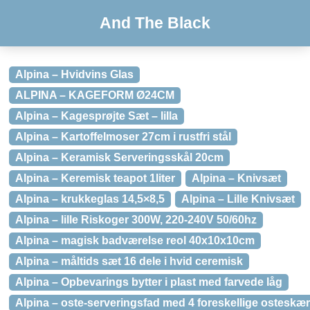
And The Black
Alpina – Hvidvins Glas
ALPINA – KAGEFORM Ø24CM
Alpina – Kagesprøjte Sæt – lilla
Alpina – Kartoffelmoser 27cm i rustfri stål
Alpina – Keramisk Serveringsskål 20cm
Alpina – Keremisk teapot 1liter
Alpina – Knivsæt
Alpina – krukkeglas 14,5×8,5
Alpina – Lille Knivsæt
Alpina – lille Riskoger 300W, 220-240V 50/60hz
Alpina – magisk badværelse reol 40x10x10cm
Alpina – måltids sæt 16 dele i hvid ceremisk
Alpina – Opbevarings bytter i plast med farvede låg
Alpina – oste-serveringsfad med 4 foreskellige osteskæ