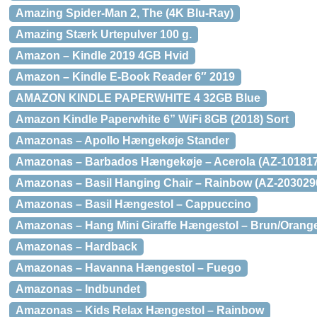
Amazing Spider-Man 2, The (4K Blu-Ray)
Amazing Stærk Urtepulver 100 g.
Amazon – Kindle 2019 4GB Hvid
Amazon – Kindle E-Book Reader 6″ 2019
AMAZON KINDLE PAPERWHITE 4 32GB Blue
Amazon Kindle Paperwhite 6” WiFi 8GB (2018) Sort
Amazonas – Apollo Hængekøje Stander
Amazonas – Barbados Hængekøje – Acerola (AZ-101817
Amazonas – Basil Hanging Chair – Rainbow (AZ-203029
Amazonas – Basil Hængestol – Cappuccino
Amazonas – Hang Mini Giraffe Hængestol – Brun/Orang
Amazonas – Hardback
Amazonas – Havanna Hængestol – Fuego
Amazonas – Indbundet
Amazonas – Kids Relax Hængestol – Rainbow