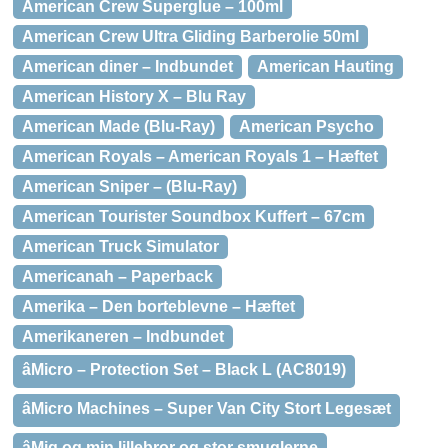
American Crew Superglue – 100ml
American Crew Ultra Gliding Barberolie 50ml
American diner – Indbundet
American Hauting
American History X – Blu Ray
American Made (Blu-Ray)
American Psycho
American Royals – American Royals 1 – Hæftet
American Sniper – (Blu-Ray)
American Tourister Soundbox Kuffert – 67cm
American Truck Simulator
Americanah – Paperback
Amerika – Den borteblevne – Hæftet
Amerikaneren – Indbundet
âMicro – Protection Set – Black L (AC8019)
âMicro Machines – Super Van City Stort Legesæt
âMig og min lillebror og stor smuglerne