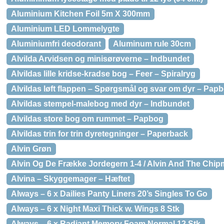
Aluminium Kitchen Foil 5m X 300mm
Aluminium LED Lommelygte
Aluminiumfri deodorant
Aluminum rule 30cm
Alvilda Arvidsen og minisørøverne – Indbundet
Alvildas lille kridse-kradse bog – Feer – Spiralryg
Alvildas løft flappen – Spørgsmål og svar om dyr – Pap
Alvildas stempel-malebog med dyr – Indbundet
Alvildas store bog om rummet – Papbog
Alvildas trin for trin dyretegninger – Paperback
Alvin Grøn
Alvin Og De Frække Jordegern 1-4 / Alvin And The Chipm
Alvina – Skyggemager – Hæftet
Always – 6 x Dailies Panty Liners 20’s Singles To Go
Always – 6 x Night Maxi Thick w. Wings 8 Stk
Always – 6 x Radiant Memory Foam Normal 12 Stk