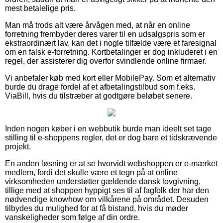
mest betalelige pris.
Man må trods alt være årvågen med, at når en online
forretning frembyder deres varer til en udsalgspris som er
ekstraordinært lav, kan det i nogle tilfælde være et faresignal
om en falsk e-forretning. Kortbetalinger er dog inkluderet i en
regel, der assisterer dig overfor svindlende online firmaer.
Vi anbefaler køb med kort eller MobilePay. Som et alternativ
burde du drage fordel af et afbetalingstilbud som f.eks.
ViaBill, hvis du tilstræber at godtgøre beløbet senere.
Inden nogen køber i en webbutik burde man ideelt set tage
stilling til e-shoppens regler, det er dog bare et tidskrævende
projekt.
En anden løsning er at se hvorvidt webshoppen er e-mærket
medlem, fordi det skulle være et tegn på at online
virksomheden understøtter gældende dansk lovgivning,
tillige med at shoppen hyppigt ses til af fagfolk der har den
nødvendige knowhow om vilkårene på området. Desuden
tilbydes du mulighed for at få bistand, hvis du møder
vanskeligheder som følge af din ordre.