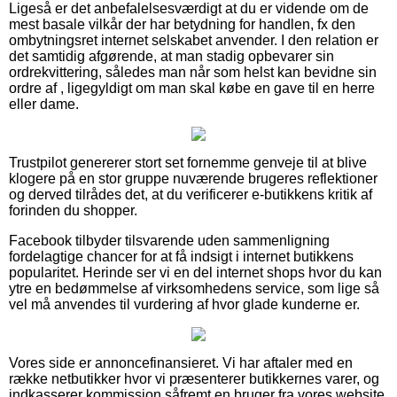
Ligeså er det anbefalelsesværdigt at du er vidende om de
mest basale vilkår der har betydning for handlen, fx den
ombytningsret internet selskabet anvender. I den relation er
det samtidig afgørende, at man stadig opbevarer sin
ordrekvittering, således man når som helst kan bevidne sin
ordre af , ligegyldigt om man skal købe en gave til en herre
eller dame.
Trustpilot genererer stort set fornemme genveje til at blive
klogere på en stor gruppe nuværende brugeres reflektioner
og derved tilrådes det, at du verificerer e-butikkens kritik af
forinden du shopper.
Facebook tilbyder tilsvarende uden sammenligning
fordelagtige chancer for at få indsigt i internet butikkens
popularitet. Herinde ser vi en del internet shops hvor du kan
ytre en bedømmelse af virksomhedens service, som lige så
vel må anvendes til vurdering af hvor glade kunderne er.
Vores side er annoncefinansieret. Vi har aftaler med en
række netbutikker hvor vi præsenterer butikkernes varer, og
indkasserer kommission såfremt en bruger fra vores website