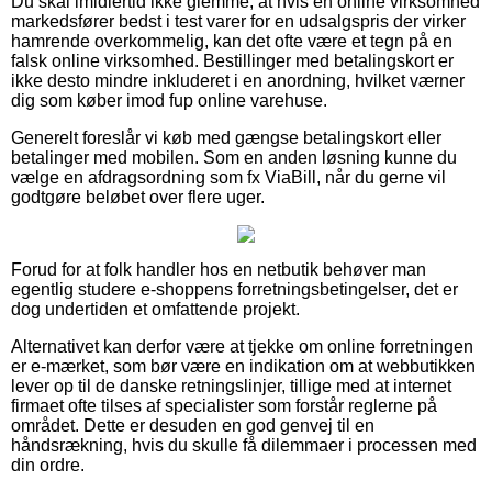
Du skal imidlertid ikke glemme, at hvis en online virksomhed
markedsfører bedst i test varer for en udsalgspris der virker
hamrende overkommelig, kan det ofte være et tegn på en
falsk online virksomhed. Bestillinger med betalingskort er
ikke desto mindre inkluderet i en anordning, hvilket værner
dig som køber imod fup online varehuse.
Generelt foreslår vi køb med gængse betalingskort eller
betalinger med mobilen. Som en anden løsning kunne du
vælge en afdragsordning som fx ViaBill, når du gerne vil
godtgøre beløbet over flere uger.
Forud for at folk handler hos en netbutik behøver man
egentlig studere e-shoppens forretningsbetingelser, det er
dog undertiden et omfattende projekt.
Alternativet kan derfor være at tjekke om online forretningen
er e-mærket, som bør være en indikation om at webbutikken
lever op til de danske retningslinjer, tillige med at internet
firmaet ofte tilses af specialister som forstår reglerne på
området. Dette er desuden en god genvej til en
håndsrækning, hvis du skulle få dilemmaer i processen med
din ordre.