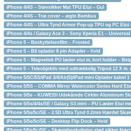
iPhone 4/4S – Støvsikker Mat TPU Etui – Gul
iPhone 4/4S – Træ cover – ægte Bambus
iPhone 4/4S – Ultra Tynd Armor Pop-up TPU og PC Etui 
iPhone 4/4s / Galaxy Ace 3 – Sony Xperia E1 – Universa
iPhone 5 – Beskyttelsesfilm – Frosted
iPhone 5 – Bil oplader 8 pin Adapter – hvid
iPhone 5 – Magnetisk PU læder etui m, kort holder – Bei
iPhone 5 – Teleobjektiv med udtrækkelig Tripod 12 X m. 
iPhone 5/5C/5S/iPad 3/4/Air(5)/iPad mini Oplader kabel 1
iPhone 5/5S – COMMA Mirror Watercolor Series Hard Etui 
iPhone 5/5s – KUWEISI Udskårede Cirkler Aluminium Skin
iPhone 5/5s/4/4s/SE / Galaxy S3 mini – PU Læder Etui m
iPhone 5/5s/5c/SE – 2.5D Ultra Tynd 0.2mm Hærdet Skæ
iPhone 5/5s/5c/SE – Desktop Flip Dock – Hvid
iPhone 5/5s/5c/SE – Skærmbeskyttelse stød sikker Hær