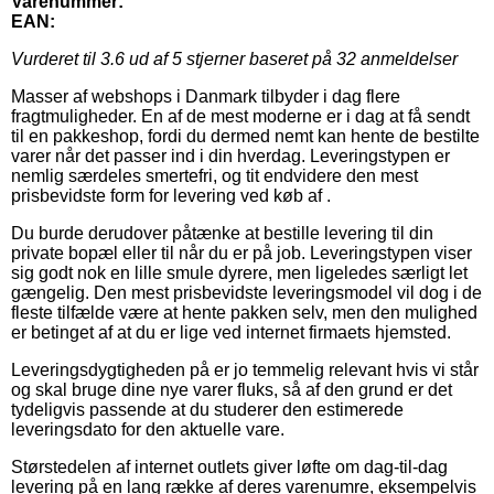
Varenummer:
EAN:
Vurderet til
3.6
ud af 5 stjerner baseret på
32
anmeldelser
Masser af webshops i Danmark tilbyder i dag flere
fragtmuligheder. En af de mest moderne er i dag at få sendt
til en pakkeshop, fordi du dermed nemt kan hente de bestilte
varer når det passer ind i din hverdag. Leveringstypen er
nemlig særdeles smertefri, og tit endvidere den mest
prisbevidste form for levering ved køb af .
Du burde derudover påtænke at bestille levering til din
private bopæl eller til når du er på job. Leveringstypen viser
sig godt nok en lille smule dyrere, men ligeledes særligt let
gængelig. Den mest prisbevidste leveringsmodel vil dog i de
fleste tilfælde være at hente pakken selv, men den mulighed
er betinget af at du er lige ved internet firmaets hjemsted.
Leveringsdygtigheden på er jo temmelig relevant hvis vi står
og skal bruge dine nye varer fluks, så af den grund er det
tydeligvis passende at du studerer den estimerede
leveringsdato for den aktuelle vare.
Størstedelen af internet outlets giver løfte om dag-til-dag
levering på en lang række af deres varenumre, eksempelvis