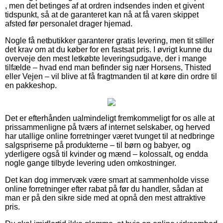
, men det betinges af at ordren indsendes inden et givent
tidspunkt, så at de garanteret kan nå at få varen skippet
afsted før personalet drager hjemad.
Nogle få netbutikker garanterer gratis levering, men tit stiller
det krav om at du køber for en fastsat pris. I øvrigt kunne du
overveje den mest letkøbte leveringsudgave, der i mange
tilfælde – hvad end man befinder sig nær Horsens, Thisted
eller Vejen – vil blive at få fragtmanden til at køre din ordre til
en pakkeshop.
Det er efterhånden ualmindeligt fremkommeligt for os alle at
prissammenligne på tværs af internet selskaber, og herved
har utallige online forretninger været tvunget til at nedbringe
salgspriserne på produkterne – til børn og babyer, og
yderligere også til kvinder og mænd – kolossalt, og endda
nogle gange tilbyde levering uden omkostninger.
Det kan dog immervæk være smart at sammenholde visse
online forretninger efter rabat på før du handler, sådan at
man er på den sikre side med at opnå den mest attraktive
pris.