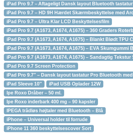
iPad Pro 9.7 – Aftageligt Dansk layout Bluetooth tastatur 
iPad Pro 9.7 – HD 9H Hærdet Skærmbeskyttelse med Ar
iPad Pro 9.7 – Ultra Klar LCD Beskyttelsesfilm
iPad Pro 9.7 (A1673, A1674, A1675) – 360 Graders Roter
iPad Pro 9.7 (A1673, A1674, A1675) – Blankt Blødt TPU 
iPad Pro 9.7 (A1673, A1674, A1675) – EVA Skumgummi B
iPad Pro 9.7 (A1673, A1674, A1675) – Sandagtig Tekstu
iPad Pro 9.7 Screen Protection
iPad Pro 9.7″ – Dansk layout tastatur Pro Bluetooth me
iPad Sleeve 10″
iPad USB Oplader 12W
Ipe Roxo Dråber – 50 ml.
Ipe Roxo inderbark 400 mg – 90 kapsler
IPEGA trådløs højtaler med Bluetooth – Blå
iPhone – Universal holder til forrude
iPhone 11 360 beskyttelsescover Sort