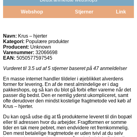
Webshop
Stjerner
Link
Navn:
Krus – hjerter
Kategori:
Populære produkter
Producent:
Unknown
Varenummer:
32066698
EAN:
5050577597545
Vurderet til
3.5
ud af 5 stjerner baseret på
47
anmeldelser
En masse internet handler tildeler i øjeblikket alverdens
former for levering. En af de mest almindelige er i dag
pakkeshops, og så kan du blot gå forbi efter varerne når det
passer dig bedst. Den er nemlig yderst ukompliceret, samt
ofte derudover den mindst kostelige fragtmetode ved køb af
Krus – hjerter.
Du kan også udse dig at få produkterne leveret til din bopæl
eller til adressen hvor du arbejder. Fragtformen er somme
tider en tak mere pebret, men endvidere ret fremkommelig.
Den mest betalelige fragtmetode er uden tvivl at du selv