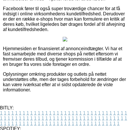
Facebook fører til også super troværdige chancer for at få
indsigt i online virksomhedens kundetilfredshed. Derudover
er der en række e-shops hvor man kan formulere en kritik af
deres køb, hvilket ligeledes bør drages fordel af til afvejning
af kundetilfredsheden.
Hjemmesiden er finansieret af annonceindtægter. Vi har et
fast samarbejde med diverse shops på nettet eftersom vi
fremviser deres tilbud, og tjener kommission i tilfælde af at
en bruger fra vores side foretager en ordre.
Oplysninger omkring produkter og outlets på nettet
understøttes ofte, men der tages forbehold for ændringer der
kan være iværksat efter at vi sidst opdaterede de viste
informationer.
BITLY:
1
1
1
1
1
1
1
1
1
1
1
1
1
1
1
1
1
1
1
1
1
1
1
1
1
1
1
1
1
1
1
1
1
1
1
1
1
1
1
1
1
1
1
1
1
1
1
1
1
1
1
1
1
1
1
1
1
1
1
1
1
1
1
1
1
1
1
1
1
1
1
1
1
1
1
1
1
1
1
1
1
1
1
1
1
1
1
1
1
1
1
1
1
1
1
1
1
1
1
1
SPOTIFY: