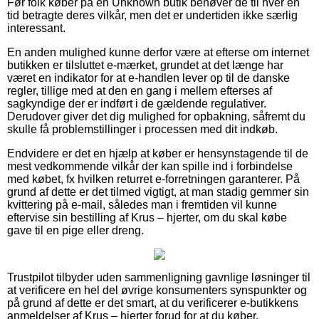
Før folk køber på en Unknown butik behøver de til hver en
tid betragte deres vilkår, men det er undertiden ikke særlig
interessant.
En anden mulighed kunne derfor være at efterse om internet
butikken er tilsluttet e-mærket, grundet at det længe har
været en indikator for at e-handlen lever op til de danske
regler, tillige med at den en gang i mellem efterses af
sagkyndige der er indført i de gældende regulativer.
Derudover giver det dig mulighed for opbakning, såfremt du
skulle få problemstillinger i processen med dit indkøb.
Endvidere er det en hjælp at køber er hensynstagende til de
mest vedkommende vilkår der kan spille ind i forbindelse
med købet, fx hvilken returret e-forretningen garanterer. På
grund af dette er det tilmed vigtigt, at man stadig gemmer sin
kvittering på e-mail, således man i fremtiden vil kunne
eftervise sin bestilling af Krus – hjerter, om du skal købe
gave til en pige eller dreng.
Trustpilot tilbyder uden sammenligning gavnlige løsninger til
at verificere en hel del øvrige konsumenters synspunkter og
på grund af dette er det smart, at du verificerer e-butikkens
anmeldelser af Krus – hjerter forud for at du køber.