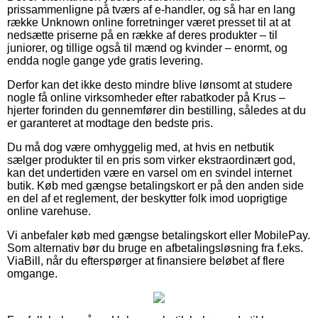
prissammenligne på tværs af e-handler, og så har en lang
række Unknown online forretninger været presset til at at
nedsætte priserne på en række af deres produkter – til
juniorer, og tillige også til mænd og kvinder – enormt, og
endda nogle gange yde gratis levering.
Derfor kan det ikke desto mindre blive lønsomt at studere
nogle få online virksomheder efter rabatkoder på Krus –
hjerter forinden du gennemfører din bestilling, således at du
er garanteret at modtage den bedste pris.
Du må dog være omhyggelig med, at hvis en netbutik
sælger produkter til en pris som virker ekstraordinært god,
kan det undertiden være en varsel om en svindel internet
butik. Køb med gængse betalingskort er på den anden side
en del af et reglement, der beskytter folk imod uoprigtige
online varehuse.
Vi anbefaler køb med gængse betalingskort eller MobilePay.
Som alternativ bør du bruge en afbetalingsløsning fra f.eks.
ViaBill, når du efterspørger at finansiere beløbet af flere
omgange.