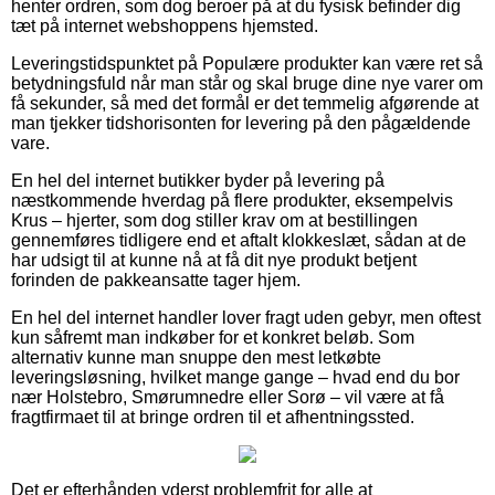
henter ordren, som dog beroer på at du fysisk befinder dig
tæt på internet webshoppens hjemsted.
Leveringstidspunktet på Populære produkter kan være ret så
betydningsfuld når man står og skal bruge dine nye varer om
få sekunder, så med det formål er det temmelig afgørende at
man tjekker tidshorisonten for levering på den pågældende
vare.
En hel del internet butikker byder på levering på
næstkommende hverdag på flere produkter, eksempelvis
Krus – hjerter, som dog stiller krav om at bestillingen
gennemføres tidligere end et aftalt klokkeslæt, sådan at de
har udsigt til at kunne nå at få dit nye produkt betjent
forinden de pakkeansatte tager hjem.
En hel del internet handler lover fragt uden gebyr, men oftest
kun såfremt man indkøber for et konkret beløb. Som
alternativ kunne man snuppe den mest letkøbte
leveringsløsning, hvilket mange gange – hvad end du bor
nær Holstebro, Smørumnedre eller Sorø – vil være at få
fragtfirmaet til at bringe ordren til et afhentningssted.
Det er efterhånden yderst problemfrit for alle at