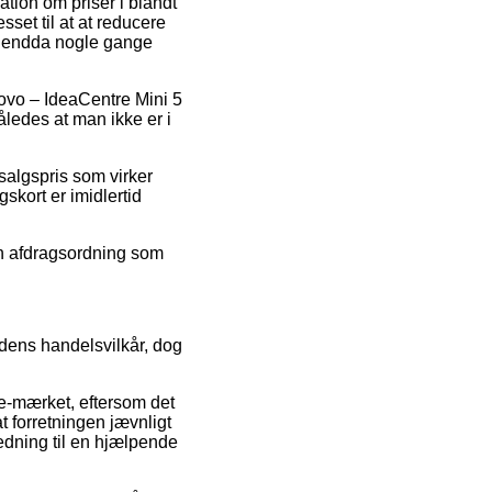
ation om priser i blandt
sset til at at reducere
og endda nogle gange
novo – IdeaCentre Mini 5
ledes at man ikke er i
dsalgspris som virker
skort er imidlertid
en afdragsordning som
dens handelsvilkår, dog
 e-mærket, eftersom det
at forretningen jævnligt
edning til en hjælpende