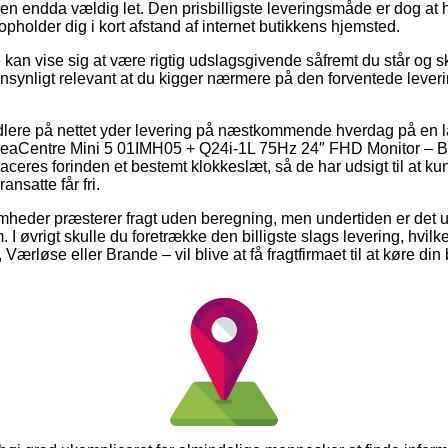
men endda vældig let. Den prisbilligste leveringsmåde er dog at 
 opholder dig i kort afstand af internet butikkens hjemsted.
kan vise sig at være rigtig udslagsgivende såfremt du står og sk
ensynligt relevant at du kigger nærmere på den forventede lever
lere på nettet yder levering på næstkommende hverdag på en 
eaCentre Mini 5 01IMH05 + Q24i-1L 75Hz 24″ FHD Monitor – Bun
laceres forinden et bestemt klokkeslæt, så de har udsigt til at ku
ansatte får fri.
ksomheder præsterer fragt uden beregning, men undertiden er det u
. I øvrigt skulle du foretrække den billigste slags levering, hvilk
løse eller Brande – vil blive at få fragtfirmaet til at køre din be