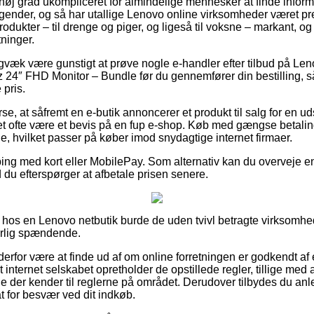
i høj grad ukompliceret for almindelige mennesker at finde inform
tagender, og så har utallige Lenovo online virksomheder været pre
rodukter – til drenge og piger, og ligeså til voksne – markant, 
ninger.
igvæk være gunstigt at prøve nogle e-handler efter tilbud på Le
4″ FHD Monitor – Bundle før du gennemfører din bestilling, så
 pris.
se, at såfremt en e-butik annoncerer et produkt til salg for en u
et ofte være et bevis på en fup e-shop. Køb med gængse betaling
nje, hvilket passer på køber imod snydagtige internet firmaer.
pping med kort eller MobilePay. Som alternativ kan du overveje 
d du efterspørger at afbetale prisen senere.
 hos en Lenovo netbutik burde de uden tvivl betragte virksomhe
særlig spændende.
rfor være at finde ud af om online forretningen er godkendt af
 internet selskabet opretholder de opstillede regler, tillige med 
ge der kender til reglerne på området. Derudover tilbydes du anl
at for besvær ved dit indkøb.