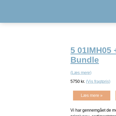
5 01IMH05 
Bundle
(Læs mere)
5750
kr.
(Vis fragtpris)
Læs mere »
Vi har gennemgået de mes