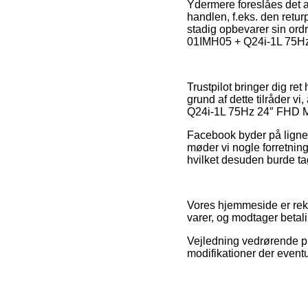
Ydermere foreslåes det a
handlen, f.eks. den retu
stadig opbevarer sin ord
01IMH05 + Q24i-1L 75Hz 
Trustpilot bringer dig r
grund af dette tilråder v
Q24i-1L 75Hz 24″ FHD Mo
Facebook byder på lignen
møder vi nogle forretnin
hvilket desuden burde tag
Vores hjemmeside er rekl
varer, og modtager betal
Vejledning vedrørende pro
modifikationer der event