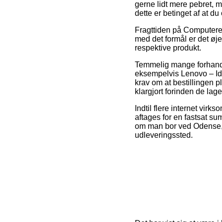
gerne lidt mere pebret, 
dette er betinget af at du
Fragttiden på Computere 
med det formål er det øj
respektive produkt.
Temmelig mange forhand
eksempelvis Lenovo – Id
krav om at bestillingen p
klargjort forinden de lager
Indtil flere internet vir
aftages for en fastsat sum
om man bor ved Odense, Vær
udleveringssted.