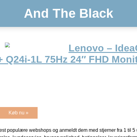
And The Black
Lenovo – Idea
+ Q24i-1L 75Hz 24″ FHD Monit
Køb nu »
t populære webshops og anmeldt dem med stjerner fra 1 til 5 ud