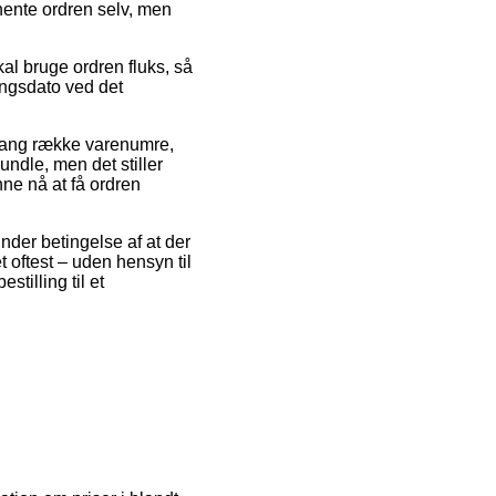
hente ordren selv, men
al bruge ordren fluks, så
ingsdato ved det
lang række varenumre,
dle, men det stiller
nne nå at få ordren
nder betingelse af at der
et oftest – uden hensyn til
stilling til et