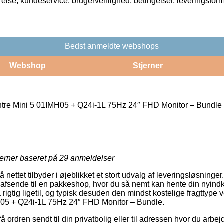
rrelse, kundeservice, brugervenlighed, betingelser, leveringsfor
Bedst anmeldte webshops
Webshop
Stjerner
tre Mini 5 01IMH05 + Q24i-1L 75Hz 24″ FHD Monitor – Bundle
jerner baseret på
29
anmeldelser
 nettet tilbyder i øjeblikket et stort udvalg af leveringsløsninge
t afsende til en pakkeshop, hvor du så nemt kan hente din nyindk
så rigtig ligetil, og typisk desuden den mindst kostelige fragttyp
05 + Q24i-1L 75Hz 24″ FHD Monitor – Bundle.
 ordren sendt til din privatbolig eller til adressen hvor du arbe