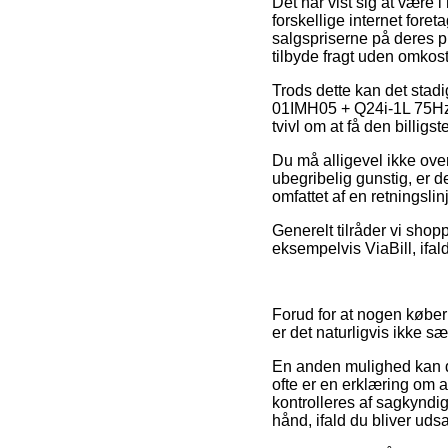
Det har vist sig at være 
forskellige internet fore
salgspriserne på deres p
tilbyde fragt uden omkost
Trods dette kan det stad
01IMH05 + Q24i-1L 75Hz 2
tvivl om at få den billigste
Du må alligevel ikke over
ubegribelig gunstig, er d
omfattet af en retningsli
Generelt tilråder vi sho
eksempelvis ViaBill, ifal
Forud for at nogen køber
er det naturligvis ikke 
En anden mulighed kan de
ofte er en erklæring om at
kontrolleres af sagkyndi
hånd, ifald du bliver uds