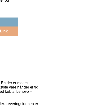
mer og
Link
r. En der er meget
øbte vare når der er tid
e ved køb af Lenovo –
jder. Leveringsformen er