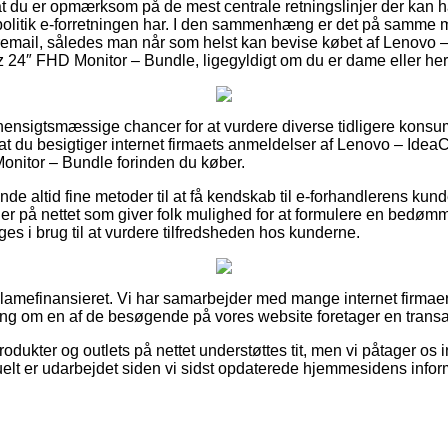
t du er opmærksom på de mest centrale retningslinjer der kan h
rpolitik e-forretningen har. I den sammenhæng er det på samme 
remail, således man når som helst kan bevise købet af Lenovo 
24″ FHD Monitor – Bundle, ligegyldigt om du er dame eller her
et hensigtsmæssige chancer for at vurdere diverse tidligere ko
i, at du besigtiger internet firmaets anmeldelser af Lenovo – Id
nitor – Bundle forinden du køber.
de altid fine metoder til at få kendskab til e-forhandlerens kun
ger på nettet som giver folk mulighed for at formulere en bedøm
es i brug til at vurdere tilfredsheden hos kunderne.
amefinansieret. Vi har samarbejder med mange internet firmaer 
ing om en af de besøgende på vores website foretager en transa
dukter og outlets på nettet understøttes tit, men vi påtager os i
uelt er udarbejdet siden vi sidst opdaterede hjemmesidens infor