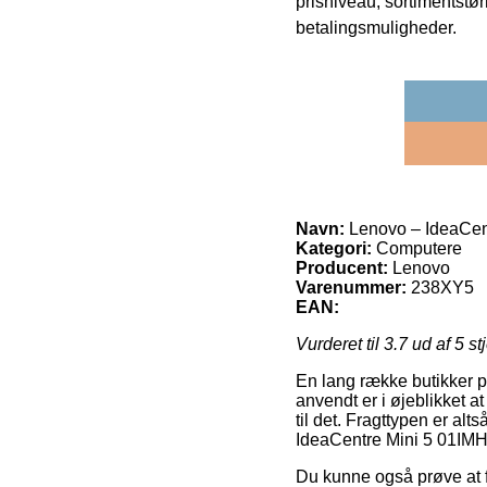
prisniveau, sortimentstø
betalingsmuligheder.
Navn:
Lenovo – IdeaCen
Kategori:
Computere
Producent:
Lenovo
Varenummer:
238XY5
EAN:
Vurderet til
3.7
ud af 5 st
En lang række butikker på
anvendt er i øjeblikket a
til det. Fragttypen er alt
IdeaCentre Mini 5 01IMH
Du kunne også prøve at få