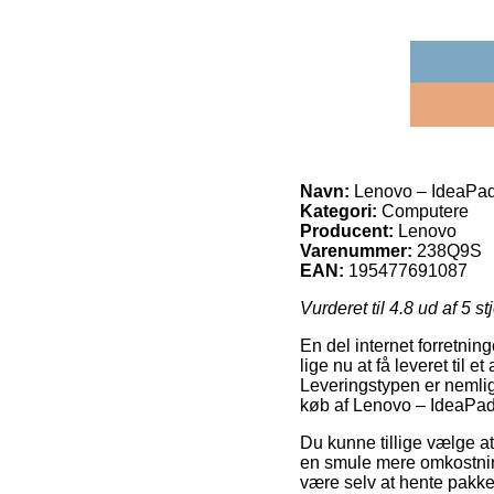
Navn:
Lenovo – IdeaPa
Kategori:
Computere
Producent:
Lenovo
Varenummer:
238Q9S
EAN:
195477691087
Vurderet til
4.8
ud af 5 st
En del internet forretnin
lige nu at få leveret til 
Leveringstypen er nemlig
køb af Lenovo – IdeaPa
Du kunne tillige vælge at 
en smule mere omkostnings
være selv at hente pakke