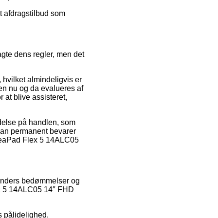
et afdragstilbud som
gte dens regler, men det
hvilket almindeligvis er
gen nu og da evalueres af
at blive assisteret,
ydelse på handlen, som
at man permanent bevarer
IdeaPad Flex 5 14ALC05
 kunders bedømmelser og
lex 5 14ALC05 14″ FHD
s pålidelighed.