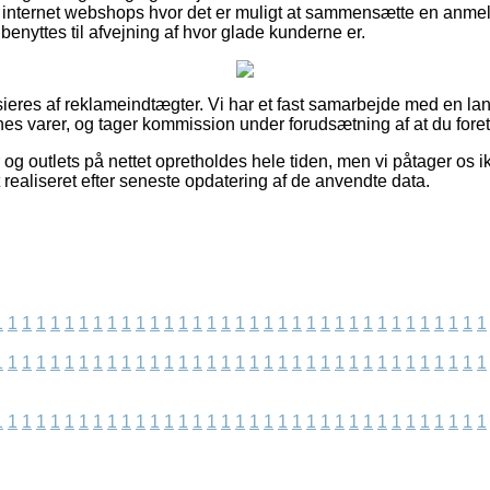
internet webshops hvor det er muligt at sammensætte en anme
å benyttes til afvejning af hvor glade kunderne er.
eres af reklameindtægter. Vi har et fast samarbejde med en la
nes varer, og tager kommission under forudsætning af at du fore
og outlets på nettet opretholdes hele tiden, men vi påtager os i
t realiseret efter seneste opdatering af de anvendte data.
1
1
1
1
1
1
1
1
1
1
1
1
1
1
1
1
1
1
1
1
1
1
1
1
1
1
1
1
1
1
1
1
1
1
1
1
1
1
1
1
1
1
1
1
1
1
1
1
1
1
1
1
1
1
1
1
1
1
1
1
1
1
1
1
1
1
1
1
1
1
1
1
1
1
1
1
1
1
1
1
1
1
1
1
1
1
1
1
1
1
1
1
1
1
1
1
1
1
1
1
1
1
1
1
1