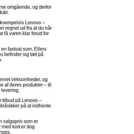
erne omgående, og derfor
dukt.
 eksempelvis Lenovo –
regnet ud fra at du når
t få varen klar forud for
r en fastsat sum. Ellers
u befinder sig tæt på
p.
nternet virksomheder, og
 af deres produkter – til
 levering.
er tilbud på Lenovo –
råsikker på at indhente
en salgspris som er
r med kort er dog
shops.