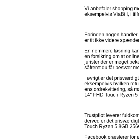
Vi anbefaler shopping med
eksempelvis ViaBill, i til
Forinden nogen handler p
er tit ikke videre spænde
En nemmere løsning kan v
en forsikring om at onlin
jurister der er meget be
såfremt du får besvær me
I øvrigt er det prisværd
eksempelvis hvilken returr
ens ordrekvittering, så
14″ FHD Touch Ryzen 5 8
Trustpilot leverer fuld
derved er det prisværdig
Touch Ryzen 5 8GB 256GB
Facebook præsterer for øvr