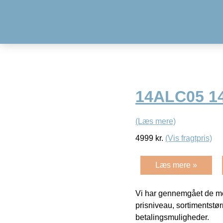
14ALC05 1
(Læs mere)
4999
kr.
(Vis fragtpris)
Læs mere »
Vi har gennemgået de mes
prisniveau, sortimentstø
betalingsmuligheder.