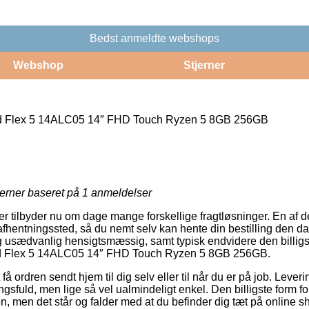
Bedst anmeldte webshops
Webshop
Stjerner
d Flex 5 14ALC05 14″ FHD Touch Ryzen 5 8GB 256GB
jerner baseret på
1
anmeldelser
ger tilbyder nu om dage mange forskellige fragtløsninger. En af 
et afhentningssted, så du nemt selv kan hente din bestilling den d
 usædvanlig hensigtsmæssig, samt typisk endvidere den billigs
d Flex 5 14ALC05 14″ FHD Touch Ryzen 5 8GB 256GB.
få ordren sendt hjem til dig selv eller til når du er på job. Leve
fuld, men lige så vel ualmindeligt enkel. Den billigste form for 
n, men det står og falder med at du befinder dig tæt på online s