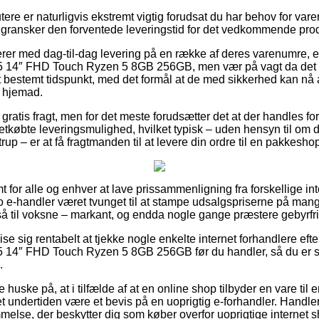
re er naturligvis ekstremt vigtig forudsat du har behov for var
u gransker den forventede leveringstid for det vedkommende pro
erer med dag-til-dag levering på en række af deres varenumre,
14″ FHD Touch Ryzen 5 8GB 256GB, men vær på vagt da det er 
 et bestemt tidspunkt, med det formål at de med sikkerhed kan nå a
 hjemad.
er gratis fragt, men for det meste forudsætter det at der handles fo
tkøbte leveringsmulighed, hvilket typisk – uden hensyn til om d
rup – er at få fragtmanden til at levere din ordre til en pakkesho
mt for alle og enhver at lave prissammenligning fra forskellige i
o e-handler været tvunget til at stampe udsalgspriserne på mange
så til voksne – markant, og endda nogle gange præstere gebyrfri
e sig rentabelt at tjekke nogle enkelte internet forhandlere eft
14″ FHD Touch Ryzen 5 8GB 256GB før du handler, så du er sk
.
huske på, at i tilfælde af at en online shop tilbyder en vare til 
t undertiden være et bevis på en uoprigtig e-forhandler. Handle
melse, der beskytter dig som køber overfor uoprigtige internet 