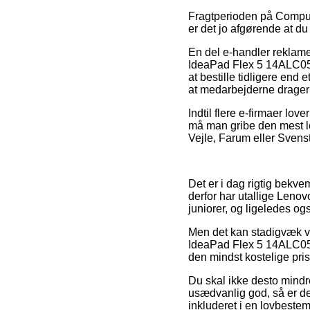
Fragtperioden på Compute
er det jo afgørende at d
En del e-handler reklam
IdeaPad Flex 5 14ALC05 
at bestille tidligere end
at medarbejderne drager
Indtil flere e-firmaer lov
må man gribe den mest le
Vejle, Farum eller Svenst
Det er i dag rigtig bekve
derfor har utallige Lenov
juniorer, og ligeledes og
Men det kan stadigvæk vis
IdeaPad Flex 5 14ALC05 
den mindst kostelige pris
Du skal ikke desto mindre 
usædvanlig god, så er de
inkluderet i en lovbestem