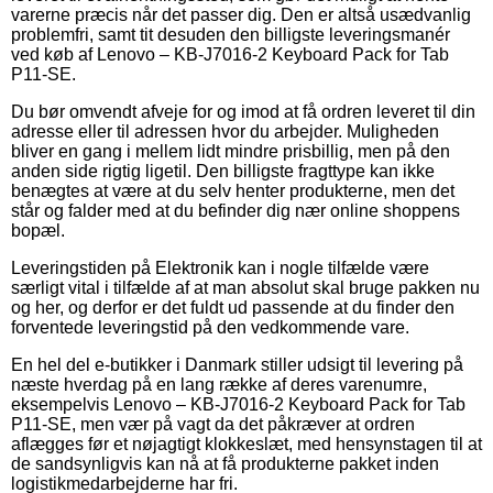
varerne præcis når det passer dig. Den er altså usædvanlig
problemfri, samt tit desuden den billigste leveringsmanér
ved køb af Lenovo – KB-J7016-2 Keyboard Pack for Tab
P11-SE.
Du bør omvendt afveje for og imod at få ordren leveret til din
adresse eller til adressen hvor du arbejder. Muligheden
bliver en gang i mellem lidt mindre prisbillig, men på den
anden side rigtig ligetil. Den billigste fragttype kan ikke
benægtes at være at du selv henter produkterne, men det
står og falder med at du befinder dig nær online shoppens
bopæl.
Leveringstiden på Elektronik kan i nogle tilfælde være
særligt vital i tilfælde af at man absolut skal bruge pakken nu
og her, og derfor er det fuldt ud passende at du finder den
forventede leveringstid på den vedkommende vare.
En hel del e-butikker i Danmark stiller udsigt til levering på
næste hverdag på en lang række af deres varenumre,
eksempelvis Lenovo – KB-J7016-2 Keyboard Pack for Tab
P11-SE, men vær på vagt da det påkræver at ordren
aflægges før et nøjagtigt klokkeslæt, med hensynstagen til at
de sandsynligvis kan nå at få produkterne pakket inden
logistikmedarbejderne har fri.