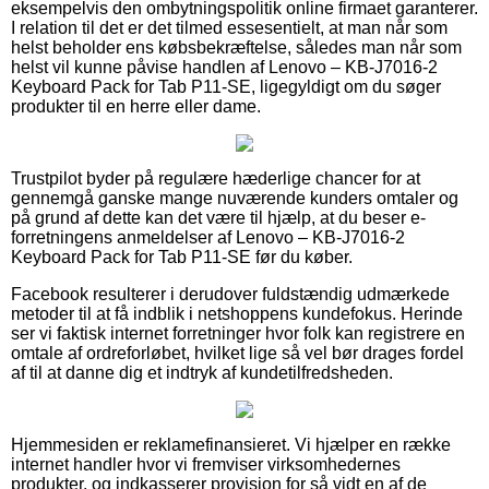
eksempelvis den ombytningspolitik online firmaet garanterer.
I relation til det er det tilmed essesentielt, at man når som
helst beholder ens købsbekræftelse, således man når som
helst vil kunne påvise handlen af Lenovo – KB-J7016-2
Keyboard Pack for Tab P11-SE, ligegyldigt om du søger
produkter til en herre eller dame.
Trustpilot byder på regulære hæderlige chancer for at
gennemgå ganske mange nuværende kunders omtaler og
på grund af dette kan det være til hjælp, at du beser e-
forretningens anmeldelser af Lenovo – KB-J7016-2
Keyboard Pack for Tab P11-SE før du køber.
Facebook resulterer i derudover fuldstændig udmærkede
metoder til at få indblik i netshoppens kundefokus. Herinde
ser vi faktisk internet forretninger hvor folk kan registrere en
omtale af ordreforløbet, hvilket lige så vel bør drages fordel
af til at danne dig et indtryk af kundetilfredsheden.
Hjemmesiden er reklamefinansieret. Vi hjælper en række
internet handler hvor vi fremviser virksomhedernes
produkter, og indkasserer provision for så vidt en af de