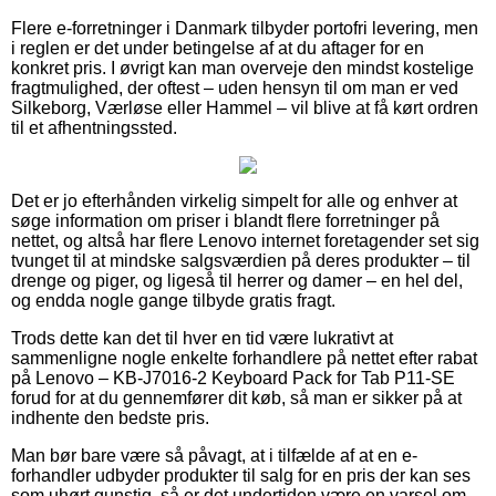
Flere e-forretninger i Danmark tilbyder portofri levering, men
i reglen er det under betingelse af at du aftager for en
konkret pris. I øvrigt kan man overveje den mindst kostelige
fragtmulighed, der oftest – uden hensyn til om man er ved
Silkeborg, Værløse eller Hammel – vil blive at få kørt ordren
til et afhentningssted.
Det er jo efterhånden virkelig simpelt for alle og enhver at
søge information om priser i blandt flere forretninger på
nettet, og altså har flere Lenovo internet foretagender set sig
tvunget til at mindske salgsværdien på deres produkter – til
drenge og piger, og ligeså til herrer og damer – en hel del,
og endda nogle gange tilbyde gratis fragt.
Trods dette kan det til hver en tid være lukrativt at
sammenligne nogle enkelte forhandlere på nettet efter rabat
på Lenovo – KB-J7016-2 Keyboard Pack for Tab P11-SE
forud for at du gennemfører dit køb, så man er sikker på at
indhente den bedste pris.
Man bør bare være så påvagt, at i tilfælde af at en e-
forhandler udbyder produkter til salg for en pris der kan ses
som uhørt gunstig, så er det undertiden være en varsel om