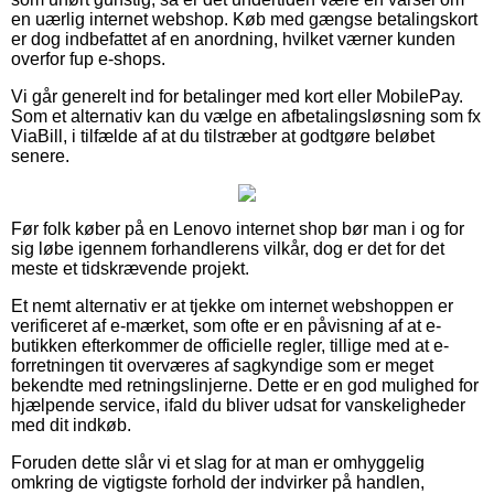
en uærlig internet webshop. Køb med gængse betalingskort
er dog indbefattet af en anordning, hvilket værner kunden
overfor fup e-shops.
Vi går generelt ind for betalinger med kort eller MobilePay.
Som et alternativ kan du vælge en afbetalingsløsning som fx
ViaBill, i tilfælde af at du tilstræber at godtgøre beløbet
senere.
Før folk køber på en Lenovo internet shop bør man i og for
sig løbe igennem forhandlerens vilkår, dog er det for det
meste et tidskrævende projekt.
Et nemt alternativ er at tjekke om internet webshoppen er
verificeret af e-mærket, som ofte er en påvisning af at e-
butikken efterkommer de officielle regler, tillige med at e-
forretningen tit overværes af sagkyndige som er meget
bekendte med retningslinjerne. Dette er en god mulighed for
hjælpende service, ifald du bliver udsat for vanskeligheder
med dit indkøb.
Foruden dette slår vi et slag for at man er omhyggelig
omkring de vigtigste forhold der indvirker på handlen,