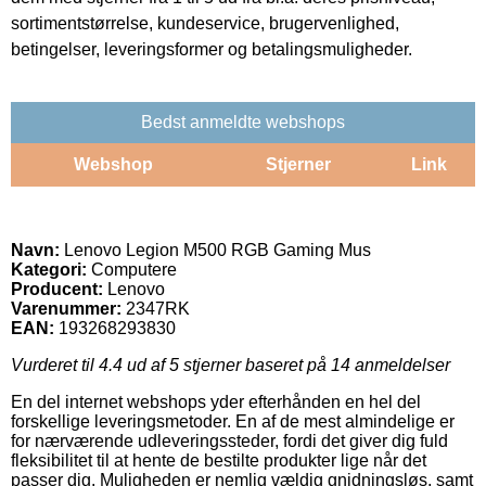
sortimentstørrelse, kundeservice, brugervenlighed,
betingelser, leveringsformer og betalingsmuligheder.
Bedst anmeldte webshops
Webshop
Stjerner
Link
Navn:
Lenovo Legion M500 RGB Gaming Mus
Kategori:
Computere
Producent:
Lenovo
Varenummer:
2347RK
EAN:
193268293830
Vurderet til
4.4
ud af 5 stjerner baseret på
14
anmeldelser
En del internet webshops yder efterhånden en hel del
forskellige leveringsmetoder. En af de mest almindelige er
for nærværende udleveringssteder, fordi det giver dig fuld
fleksibilitet til at hente de bestilte produkter lige når det
passer dig. Muligheden er nemlig vældig gnidningsløs, samt