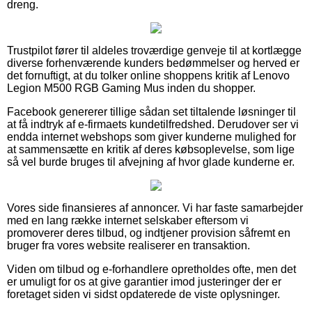
dreng.
Trustpilot fører til aldeles troværdige genveje til at kortlægge
diverse forhenværende kunders bedømmelser og herved er
det fornuftigt, at du tolker online shoppens kritik af Lenovo
Legion M500 RGB Gaming Mus inden du shopper.
Facebook genererer tillige sådan set tiltalende løsninger til
at få indtryk af e-firmaets kundetilfredshed. Derudover ser vi
endda internet webshops som giver kunderne mulighed for
at sammensætte en kritik af deres købsoplevelse, som lige
så vel burde bruges til afvejning af hvor glade kunderne er.
Vores side finansieres af annoncer. Vi har faste samarbejder
med en lang række internet selskaber eftersom vi
promoverer deres tilbud, og indtjener provision såfremt en
bruger fra vores website realiserer en transaktion.
Viden om tilbud og e-forhandlere opretholdes ofte, men det
er umuligt for os at give garantier imod justeringer der er
foretaget siden vi sidst opdaterede de viste oplysninger.