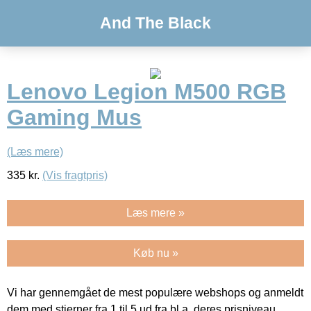
And The Black
Lenovo Legion M500 RGB
Gaming Mus
(Læs mere)
335
kr.
(Vis fragtpris)
Læs mere »
Køb nu »
Vi har gennemgået de mest populære webshops og anmeldt
dem med stjerner fra 1 til 5 ud fra bl.a. deres prisniveau,