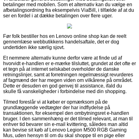
betalinger med mobilen. Som et alternativ kan du vælge en
afbetalingsordning fra eksempelvis ViaBill, i tilfælde af at du
ser en fordel i at dække betalingen over flere uger.
Før folk bestiller hos en Lenovo online shop kan de reelt
gennemlæse webbutikkens handelsaftale, det er dog
undertiden ikke særlig sjovt.
Et nemmere alternativ kunne derfor være at finde ud af
hvorvidt e-handlen er e-mærke tilsluttet, grundet at det ofte er
et tegn på at internet selskabet overholder de danske
retningslinjer, samt at forretningen regelmæssigt revurderes
af fagmænd der har megen viden om vilkårene på området.
Dette er desuden en god genvej til assistance, ifald du
skulle få vanskeligheder i forbindelse med din shopping.
Tilmed foreslår vi at køber er opmærksom på de
grundlæggende vedtægter der har indflydelse på
transaktionen, for eksempel den ombytningsret e-handlen
bruger. I den sammenhæng er det tilmed relevant, at man til
enhver tid bevarer sin e-mail kvittering, således man altid
kan bevise sit køb af Lenovo Legion M500 RGB Gaming
Mus, uden hensyn til om du skal shoppe til en pige eller