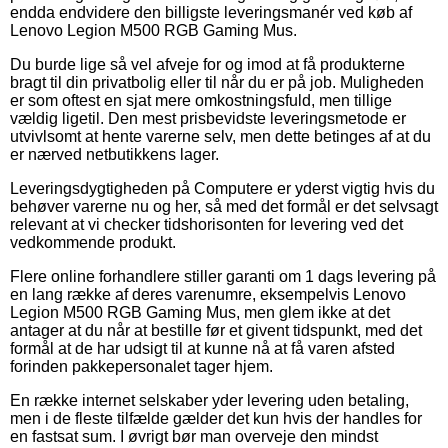
endda endvidere den billigste leveringsmanér ved køb af
Lenovo Legion M500 RGB Gaming Mus.
Du burde lige så vel afveje for og imod at få produkterne
bragt til din privatbolig eller til når du er på job. Muligheden
er som oftest en sjat mere omkostningsfuld, men tillige
vældig ligetil. Den mest prisbevidste leveringsmetode er
utvivlsomt at hente varerne selv, men dette betinges af at du
er nærved netbutikkens lager.
Leveringsdygtigheden på Computere er yderst vigtig hvis du
behøver varerne nu og her, så med det formål er det selvsagt
relevant at vi checker tidshorisonten for levering ved det
vedkommende produkt.
Flere online forhandlere stiller garanti om 1 dags levering på
en lang række af deres varenumre, eksempelvis Lenovo
Legion M500 RGB Gaming Mus, men glem ikke at det
antager at du når at bestille før et givent tidspunkt, med det
formål at de har udsigt til at kunne nå at få varen afsted
forinden pakkepersonalet tager hjem.
En række internet selskaber yder levering uden betaling,
men i de fleste tilfælde gælder det kun hvis der handles for
en fastsat sum. I øvrigt bør man overveje den mindst