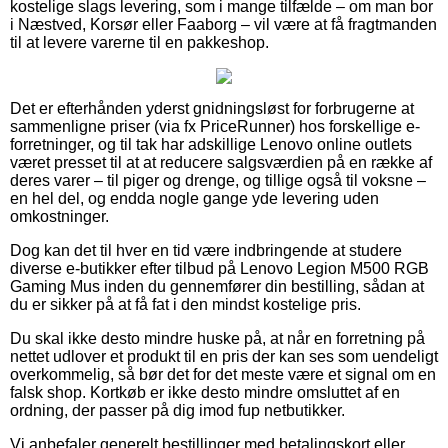
kostelige slags levering, som i mange tilfælde – om man bor
i Næstved, Korsør eller Faaborg – vil være at få fragtmanden
til at levere varerne til en pakkeshop.
Det er efterhånden yderst gnidningsløst for forbrugerne at
sammenligne priser (via fx PriceRunner) hos forskellige e-
forretninger, og til tak har adskillige Lenovo online outlets
været presset til at at reducere salgsværdien på en række af
deres varer – til piger og drenge, og tillige også til voksne –
en hel del, og endda nogle gange yde levering uden
omkostninger.
Dog kan det til hver en tid være indbringende at studere
diverse e-butikker efter tilbud på Lenovo Legion M500 RGB
Gaming Mus inden du gennemfører din bestilling, sådan at
du er sikker på at få fat i den mindst kostelige pris.
Du skal ikke desto mindre huske på, at når en forretning på
nettet udlover et produkt til en pris der kan ses som uendeligt
overkommelig, så bør det for det meste være et signal om en
falsk shop. Kortkøb er ikke desto mindre omsluttet af en
ordning, der passer på dig imod fup netbutikker.
Vi anbefaler generelt bestillinger med betalingskort eller