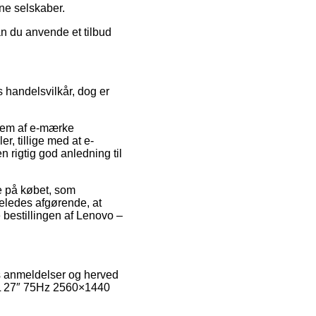
ine selskaber.
kan du anvende et tilbud
 handelsvilkår, dog er
edlem af e-mærke
r, tillige med at e-
rigtig god anledning til
se på købet, som
geledes afgørende, at
bestillingen af Lenovo –
s anmeldelser og herved
-1L 27″ 75Hz 2560×1440