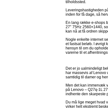
tilholdssted.
Leveringshastigheden på 
inden for få dage, så her
En lang række e-shops b
27″ 75Hz 2560×1440, som f
kan nå at få ordren skipp
Nogle enkelte internet se
et fastsat beløb. I øvrigt
hensyn til om du opholder
varerne til et afhentnings
Det er jo ualmindeligt be
har massevis af Lenovo we
samtidig til damer og her
Men det kan immervæk vis
på Lenovo – Q27q-1L 27″ 
indhente den skarpeste p
Du må lige meget hvad væ
virker helt ekstremt besk