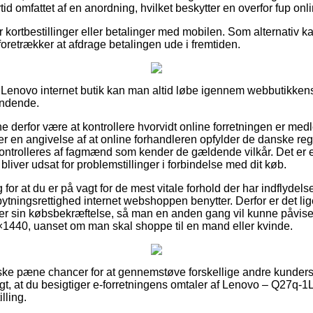
rtid omfattet af en anordning, hvilket beskytter en overfor fup onl
for kortbestillinger eller betalinger med mobilen. Som alternativ 
u foretrækker at afdrage betalingen ude i fremtiden.
en Lenovo internet butik kan man altid løbe igennem webbutikkens
ændende.
nne derfor være at kontrollere hvorvidt online forretningen er m
er en angivelse af at online forhandleren opfylder de danske regle
trolleres af fagmænd som kender de gældende vilkår. Det er en 
 bliver udsat for problemstillinger i forbindelse med dit køb.
g for at du er på vagt for de mest vitale forhold der har indflydel
tningsrettighed internet webshoppen benytter. Derfor er det li
r sin købsbekræftelse, så man en anden gang vil kunne påvise 
440, uanset om man skal shoppe til en mand eller kvinde.
nske pæne chancer for at gennemstøve forskellige andre kunder
gt, at du besigtiger e-forretningens omtaler af Lenovo – Q27q
lling.