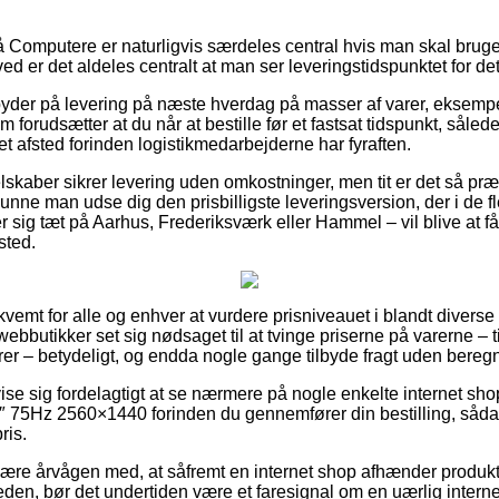
Computere er naturligvis særdeles central hvis man skal bruge
ved er det aldeles centralt at man ser leveringstidspunktet for 
yder på levering på næste hverdag på masser af varer, eksemp
orudsætter at du når at bestille før et fastsat tidspunkt, såle
et afsted forinden logistikmedarbejderne har fyraften.
lskaber sikrer levering uden omkostninger, men tit er det så pr
 kunne man udse dig den prisbilligste leveringsversion, der i de f
 sig tæt på Aarhus, Frederiksværk eller Hammel – vil blive at få
sted.
kvemt for alle og enhver at vurdere prisniveauet i blandt diverse 
bbutikker set sig nødsaget til at tvinge priserne på varerne – t
rer – betydeligt, og endda nogle gange tilbyde fragt uden bereg
e sig fordelagtigt at se nærmere på nogle enkelte internet sho
75Hz 2560×1440 forinden du gennemfører din bestilling, sådan 
ris.
re årvågen med, at såfremt en internet shop afhænder produkte
eden, bør det undertiden være et faresignal om en uærlig interne