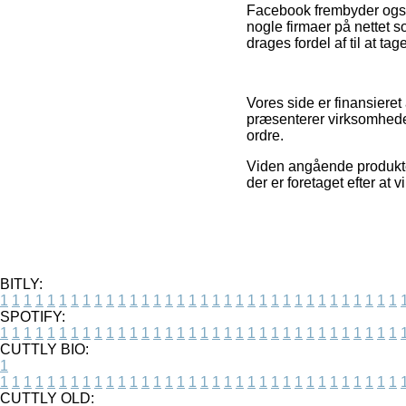
Facebook frembyder også 
nogle firmaer på nettet 
drages fordel af til at tag
Vores side er finansieret
præsenterer virksomheder
ordre.
Viden angående produkter
der er foretaget efter at
BITLY:
1
1
1
1
1
1
1
1
1
1
1
1
1
1
1
1
1
1
1
1
1
1
1
1
1
1
1
1
1
1
1
1
1
1
SPOTIFY:
1
1
1
1
1
1
1
1
1
1
1
1
1
1
1
1
1
1
1
1
1
1
1
1
1
1
1
1
1
1
1
1
1
1
CUTTLY BIO:
1
1
1
1
1
1
1
1
1
1
1
1
1
1
1
1
1
1
1
1
1
1
1
1
1
1
1
1
1
1
1
1
1
1
1
CUTTLY OLD: