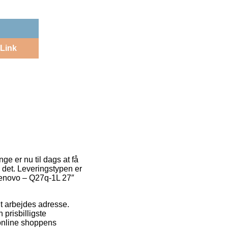
Link
ge er nu til dags at få
il det. Leveringstypen er
 Lenovo – Q27q-1L 27″
it arbejdes adresse.
 prisbilligste
 online shoppens