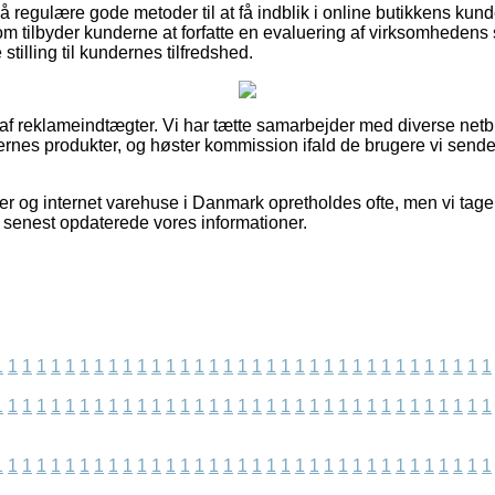
regulære gode metoder til at få indblik i online butikkens kunde
som tilbyder kunderne at forfatte en evaluering af virksomhedens
e stilling til kundernes tilfredshed.
 af reklameindtægter. Vi har tætte samarbejder med diverse netbut
nes produkter, og høster kommission ifald de brugere vi sender
 og internet varehuse i Danmark opretholdes ofte, men vi tager 
 vi senest opdaterede vores informationer.
1
1
1
1
1
1
1
1
1
1
1
1
1
1
1
1
1
1
1
1
1
1
1
1
1
1
1
1
1
1
1
1
1
1
1
1
1
1
1
1
1
1
1
1
1
1
1
1
1
1
1
1
1
1
1
1
1
1
1
1
1
1
1
1
1
1
1
1
1
1
1
1
1
1
1
1
1
1
1
1
1
1
1
1
1
1
1
1
1
1
1
1
1
1
1
1
1
1
1
1
1
1
1
1
1