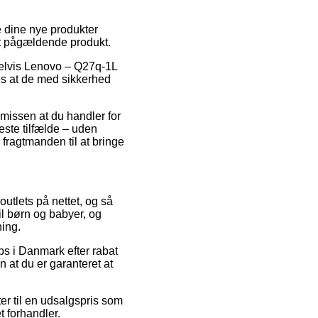
 dine nye produkter
det pågældende produkt.
elvis Lenovo – Q27q-1L
des at de med sikkerhed
æmissen at du handler for
leste tilfælde – uden
 fragtmanden til at bringe
outlets på nettet, og så
il børn og babyer, og
ning.
ps i Danmark efter rabat
at du er garanteret at
r til en udsalgspris som
t forhandler.