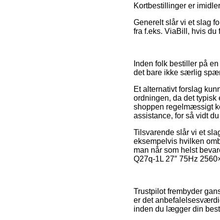
Kortbestillinger er imidle
Generelt slår vi et slag 
fra f.eks. ViaBill, hvis d
Inden folk bestiller på 
det bare ikke særlig sp
Et alternativt forslag ku
ordningen, da det typisk 
shoppen regelmæssigt kon
assistance, for så vidt du
Tilsvarende slår vi et sla
eksempelvis hvilken omby
man når som helst bevare
Q27q-1L 27″ 75Hz 2560×1
Trustpilot frembyder ga
er det anbefalelsesværdi
inden du lægger din besti