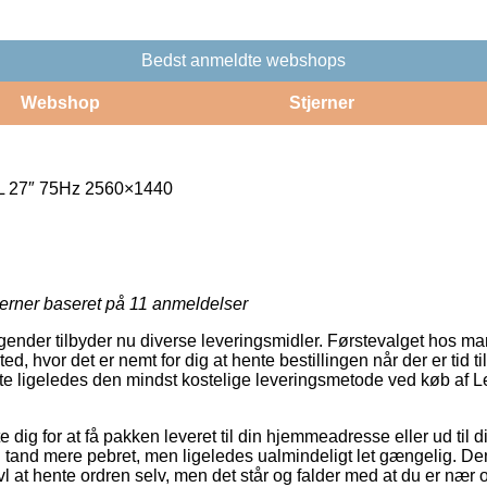
Bedst anmeldte webshops
Webshop
Stjerner
L 27″ 75Hz 2560×1440
jerner baseret på
11
anmeldelser
agender tilbyder nu diverse leveringsmidler. Førstevalget hos man
sted, hvor det er nemt for dig at hente bestillingen når der er tid t
fte ligeledes den mindst kostelige leveringsmetode ved køb af
 dig for at få pakken leveret til din hjemmeadresse eller ud til d
n tand mere pebret, men ligeledes ualmindeligt let gængelig. Den
vl at hente ordren selv, men det står og falder med at du er nær