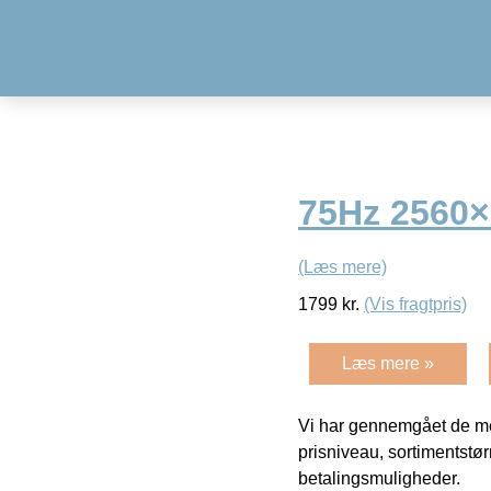
75Hz 2560
(Læs mere)
1799
kr.
(Vis fragtpris)
Læs mere »
Vi har gennemgået de mes
prisniveau, sortimentstø
betalingsmuligheder.