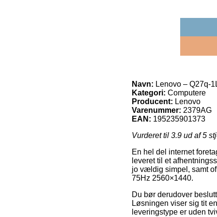
Navn:
Lenovo – Q27q-1
Kategori:
Computere
Producent:
Lenovo
Varenummer:
2379AG
EAN:
195235901373
Vurderet til
3.9
ud af 5 st
En hel del internet foret
leveret til et afhentnings
jo vældig simpel, samt o
75Hz 2560×1440.
Du bør derudover beslutte
Løsningen viser sig tit e
leveringstype er uden tvi