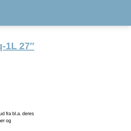
-1L 27″
 fra bl.a. deres
mer og