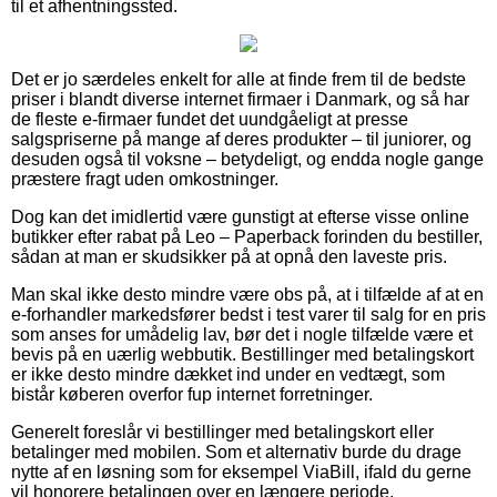
til et afhentningssted.
Det er jo særdeles enkelt for alle at finde frem til de bedste
priser i blandt diverse internet firmaer i Danmark, og så har
de fleste e-firmaer fundet det uundgåeligt at presse
salgspriserne på mange af deres produkter – til juniorer, og
desuden også til voksne – betydeligt, og endda nogle gange
præstere fragt uden omkostninger.
Dog kan det imidlertid være gunstigt at efterse visse online
butikker efter rabat på Leo – Paperback forinden du bestiller,
sådan at man er skudsikker på at opnå den laveste pris.
Man skal ikke desto mindre være obs på, at i tilfælde af at en
e-forhandler markedsfører bedst i test varer til salg for en pris
som anses for umådelig lav, bør det i nogle tilfælde være et
bevis på en uærlig webbutik. Bestillinger med betalingskort
er ikke desto mindre dækket ind under en vedtægt, som
bistår køberen overfor fup internet forretninger.
Generelt foreslår vi bestillinger med betalingskort eller
betalinger med mobilen. Som et alternativ burde du drage
nytte af en løsning som for eksempel ViaBill, ifald du gerne
vil honorere betalingen over en længere periode.