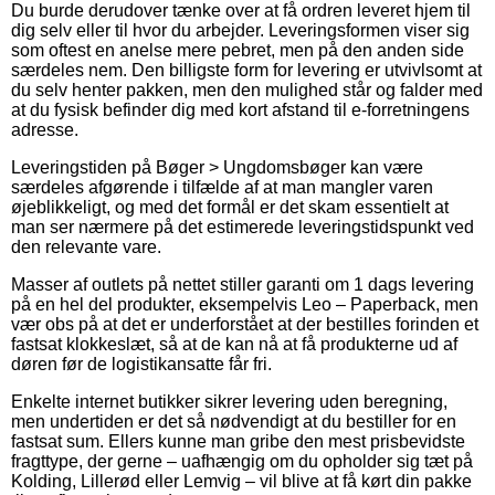
Du burde derudover tænke over at få ordren leveret hjem til
dig selv eller til hvor du arbejder. Leveringsformen viser sig
som oftest en anelse mere pebret, men på den anden side
særdeles nem. Den billigste form for levering er utvivlsomt at
du selv henter pakken, men den mulighed står og falder med
at du fysisk befinder dig med kort afstand til e-forretningens
adresse.
Leveringstiden på Bøger > Ungdomsbøger kan være
særdeles afgørende i tilfælde af at man mangler varen
øjeblikkeligt, og med det formål er det skam essentielt at
man ser nærmere på det estimerede leveringstidspunkt ved
den relevante vare.
Masser af outlets på nettet stiller garanti om 1 dags levering
på en hel del produkter, eksempelvis Leo – Paperback, men
vær obs på at det er underforstået at der bestilles forinden et
fastsat klokkeslæt, så at de kan nå at få produkterne ud af
døren før de logistikansatte får fri.
Enkelte internet butikker sikrer levering uden beregning,
men undertiden er det så nødvendigt at du bestiller for en
fastsat sum. Ellers kunne man gribe den mest prisbevidste
fragttype, der gerne – uafhængig om du opholder sig tæt på
Kolding, Lillerød eller Lemvig – vil blive at få kørt din pakke