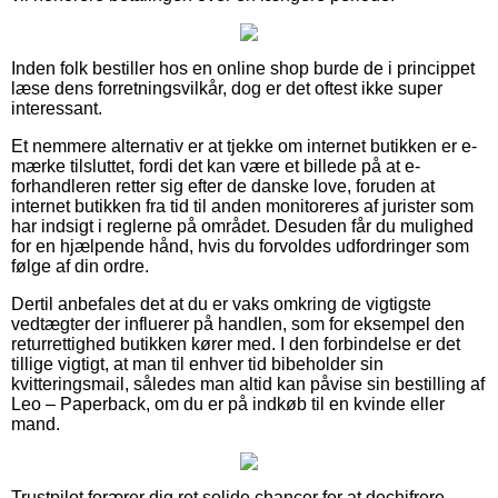
Inden folk bestiller hos en online shop burde de i princippet
læse dens forretningsvilkår, dog er det oftest ikke super
interessant.
Et nemmere alternativ er at tjekke om internet butikken er e-
mærke tilsluttet, fordi det kan være et billede på at e-
forhandleren retter sig efter de danske love, foruden at
internet butikken fra tid til anden monitoreres af jurister som
har indsigt i reglerne på området. Desuden får du mulighed
for en hjælpende hånd, hvis du forvoldes udfordringer som
følge af din ordre.
Dertil anbefales det at du er vaks omkring de vigtigste
vedtægter der influerer på handlen, som for eksempel den
returrettighed butikken kører med. I den forbindelse er det
tillige vigtigt, at man til enhver tid bibeholder sin
kvitteringsmail, således man altid kan påvise sin bestilling af
Leo – Paperback, om du er på indkøb til en kvinde eller
mand.
Trustpilot forærer dig ret solide chancer for at dechifrere