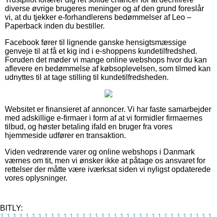
diverse øvrige brugeres meninger og af den grund foreslår
vi, at du tjekker e-forhandlerens bedømmelser af Leo –
Paperback inden du bestiller.
Facebook fører til lignende ganske hensigtsmæssige
genveje til at få et kig ind i e-shoppens kundetilfredshed.
Foruden det møder vi mange online webshops hvor du kan
aflevere en bedømmelse af købsoplevelsen, som tilmed kan
udnyttes til at tage stilling til kundetilfredsheden.
Websitet er finansieret af annoncer. Vi har faste samarbejder
med adskillige e-firmaer i form af at vi formidler firmaernes
tilbud, og høster betaling ifald en bruger fra vores
hjemmeside udfører en transaktion.
Viden vedrørende varer og online webshops i Danmark
værnes om tit, men vi ønsker ikke at påtage os ansvaret for
rettelser der måtte være iværksat siden vi nyligst opdaterede
vores oplysninger.
BITLY:
1
1
1
1
1
1
1
1
1
1
1
1
1
1
1
1
1
1
1
1
1
1
1
1
1
1
1
1
1
1
1
1
1
1