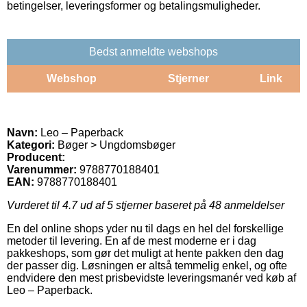
betingelser, leveringsformer og betalingsmuligheder.
Bedst anmeldte webshops
Webshop
Stjerner
Link
Navn:
Leo – Paperback
Kategori:
Bøger > Ungdomsbøger
Producent:
Varenummer:
9788770188401
EAN:
9788770188401
Vurderet til
4.7
ud af 5 stjerner baseret på
48
anmeldelser
En del online shops yder nu til dags en hel del forskellige
metoder til levering. En af de mest moderne er i dag
pakkeshops, som gør det muligt at hente pakken den dag
der passer dig. Løsningen er altså temmelig enkel, og ofte
endvidere den mest prisbevidste leveringsmanér ved køb af
Leo – Paperback.