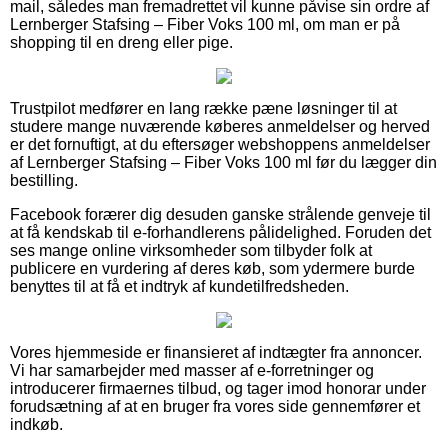
mail, således man fremadrettet vil kunne påvise sin ordre af
Lernberger Stafsing – Fiber Voks 100 ml, om man er på
shopping til en dreng eller pige.
Trustpilot medfører en lang række pæne løsninger til at
studere mange nuværende køberes anmeldelser og herved
er det fornuftigt, at du eftersøger webshoppens anmeldelser
af Lernberger Stafsing – Fiber Voks 100 ml før du lægger din
bestilling.
Facebook forærer dig desuden ganske strålende genveje til
at få kendskab til e-forhandlerens pålidelighed. Foruden det
ses mange online virksomheder som tilbyder folk at
publicere en vurdering af deres køb, som ydermere burde
benyttes til at få et indtryk af kundetilfredsheden.
Vores hjemmeside er finansieret af indtægter fra annoncer.
Vi har samarbejder med masser af e-forretninger og
introducerer firmaernes tilbud, og tager imod honorar under
forudsætning af at en bruger fra vores side gennemfører et
indkøb.