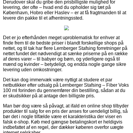
Derudover skal du gribe den prisbilligste mulighed for
levering, der ofte – hvad end du opholder sig tæt på
København, Hobro eller Haslev – er at få fragtmanden til at
levere din pakke til et afhentningssted.
Det er jo efterhånden meget uproblematisk for enhver at
finde frem til de bedste priser i blandt forskellige shops på
nettet, og til tak har flere Lernberger Stafsing forretninger på
nettet fundet det nødvendigt at sænke priserne på en række
af deres varer – til babyer og børn, og yderligere også til
mænd og kvinder – betydeligt, og endda nogle gange sikre
levering uden omkostninger.
Det kan dog immervæk være nyttigt at studere et par
netbutikker efter udsalg på Lernberger Stafsing – Fiber Voks
100 ml forinden du gennemfører din bestilling, sådan at du
er skudsikker på at antage den billigste pris.
Man bør dog være så påvagt, at ifald en online shop tilbyder
produkter til salg for en pris der anses for uendeligt billig, så
bør det i nogle tilfælde være et karakteristika der viser en
falsk e-shop. Køb med gængse betalingskort er heldigvis
indbefattet af en regel, der dækker køberen overfor uægte
internet selskaber.