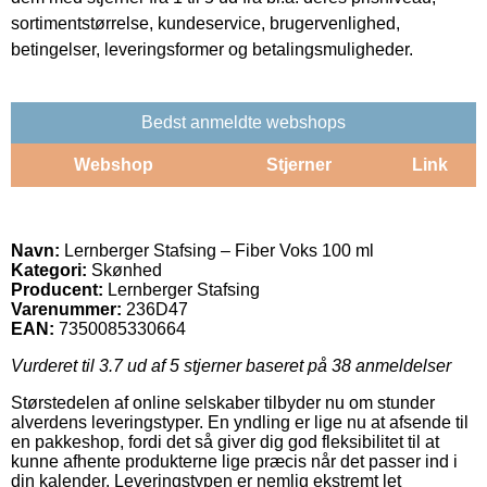
sortimentstørrelse, kundeservice, brugervenlighed,
betingelser, leveringsformer og betalingsmuligheder.
Bedst anmeldte webshops
Webshop
Stjerner
Link
Navn:
Lernberger Stafsing – Fiber Voks 100 ml
Kategori:
Skønhed
Producent:
Lernberger Stafsing
Varenummer:
236D47
EAN:
7350085330664
Vurderet til
3.7
ud af 5 stjerner baseret på
38
anmeldelser
Størstedelen af online selskaber tilbyder nu om stunder
alverdens leveringstyper. En yndling er lige nu at afsende til
en pakkeshop, fordi det så giver dig god fleksibilitet til at
kunne afhente produkterne lige præcis når det passer ind i
din kalender. Leveringstypen er nemlig ekstremt let