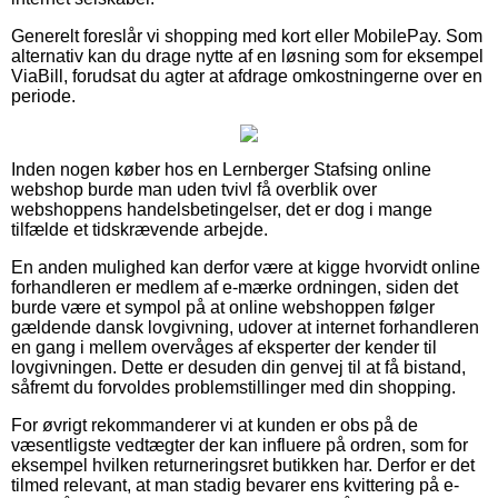
Generelt foreslår vi shopping med kort eller MobilePay. Som
alternativ kan du drage nytte af en løsning som for eksempel
ViaBill, forudsat du agter at afdrage omkostningerne over en
periode.
Inden nogen køber hos en Lernberger Stafsing online
webshop burde man uden tvivl få overblik over
webshoppens handelsbetingelser, det er dog i mange
tilfælde et tidskrævende arbejde.
En anden mulighed kan derfor være at kigge hvorvidt online
forhandleren er medlem af e-mærke ordningen, siden det
burde være et sympol på at online webshoppen følger
gældende dansk lovgivning, udover at internet forhandleren
en gang i mellem overvåges af eksperter der kender til
lovgivningen. Dette er desuden din genvej til at få bistand,
såfremt du forvoldes problemstillinger med din shopping.
For øvrigt rekommanderer vi at kunden er obs på de
væsentligste vedtægter der kan influere på ordren, som for
eksempel hvilken returneringsret butikken har. Derfor er det
tilmed relevant, at man stadig bevarer ens kvittering på e-