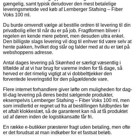
gængelig, samt typisk derudover den mest betalelige
leveringsmetode ved køb af Lernberger Stafsing – Fiber
Voks 100 ml.
Du burde omvendt vælge at bestille ordren til levering til din
privatbolig eller til når du er på job. Fragtformen bliver i
regelen en kende mere pebret, men desuden ultra enkel.
Den billigste slags levering vil dog til enhver tid være selv at
hente pakken, hvilket dog står og falder med at du er tæt på
webshoppens adresse.
Antal dages levering på Skønhed er særligt væsentlig i
tilfælde af at vi har brug for varerne inden for få dage, så
herved er det rimelig vigtigt at vi dobbelttjekker den
forventede leveringstid for den pågældende vare.
Flere internet forhandlere giver løfte om muligheden for dag-
til-dag levering på deres bedst sælgende produkter,
eksempelvis Lernberger Stafsing – Fiber Voks 100 ml, men
som imidlertid er regnet ud fra at bestillingen fuldbyrdes før
et aftalt klokkeslæt, så de garanteret kan nå at få produktet
ud af døren inden de logistikansatte får fri.
En række e-butikker præsterer fragt uden betaling, men ofte
er det forudsat at man indkøber for et fastsat beløb.