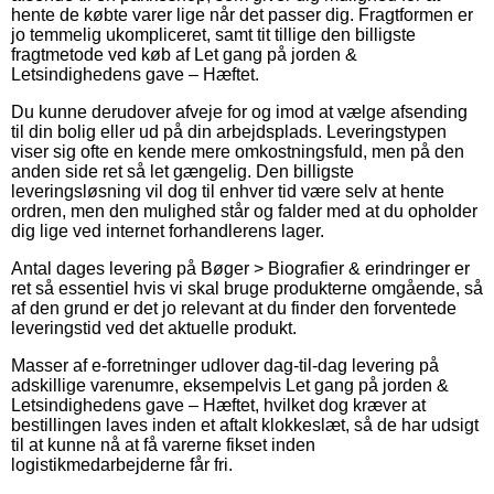
hente de købte varer lige når det passer dig. Fragtformen er
jo temmelig ukompliceret, samt tit tillige den billigste
fragtmetode ved køb af Let gang på jorden &
Letsindighedens gave – Hæftet.
Du kunne derudover afveje for og imod at vælge afsending
til din bolig eller ud på din arbejdsplads. Leveringstypen
viser sig ofte en kende mere omkostningsfuld, men på den
anden side ret så let gængelig. Den billigste
leveringsløsning vil dog til enhver tid være selv at hente
ordren, men den mulighed står og falder med at du opholder
dig lige ved internet forhandlerens lager.
Antal dages levering på Bøger > Biografier & erindringer er
ret så essentiel hvis vi skal bruge produkterne omgående, så
af den grund er det jo relevant at du finder den forventede
leveringstid ved det aktuelle produkt.
Masser af e-forretninger udlover dag-til-dag levering på
adskillige varenumre, eksempelvis Let gang på jorden &
Letsindighedens gave – Hæftet, hvilket dog kræver at
bestillingen laves inden et aftalt klokkeslæt, så de har udsigt
til at kunne nå at få varerne fikset inden
logistikmedarbejderne får fri.