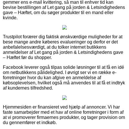
gemmer ens e-mail kvittering, så man til enhver tid kan
bevise bestillingen af Let gang på jorden & Letsindighedens
gave – Hæftet, om du søger produkter til en mand eller
kvinde.
Trustpilot forærer dig faktisk ønskværdige muligheder for at
bese mange andre køberes evalueringer og derfor er det
anbefalelsesværdigt, at du tolker internet butikkens
anmeldelser af Let gang på jorden & Letsindighedens gave
– Hæftet før du shopper.
Facebook leverer også tilpas solide løsninger til at få en idé
om netbutikkens pålidelighed. I øvrigt ser vi en række e-
forretninger hvor du kan afgive en anmeldelse af
købsoplevelsen, hvilket også må anvendes til at få et indtryk
af kundernes tilfredshed.
Hjemmesiden er finansieret ved hjælp af annoncer. Vi har
faste samarbejder med et hav af online forretninger i form af
at vi promoverer firmaernes produkter, og tager provision om
du gennemfører et indkøb.