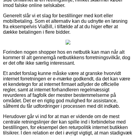
imod falske online selskaber.
Generelt slår vi et slag for bestillinger med kort eller
mobilbetaling. Som et alternativ kan du udnytte en løsning
fra eksempelvis ViaBill, i tilfælde af at du higer efter at
dække betalingen i flere bidder.
Forinden nogen shopper hos en netbutik kan man når alt
kommer til alt gennemgå netbutikkens forretningsvilkår, dog
er det ofte ikke særlig interessant.
Et andet forslag kunne måske være at granske hvorvidt
internet forretningen er e-mærke godkendt, da det kan være
et kendetegn for at internet firmaet adlyder de officielle
regler, samt at internet forhandleren regelmæssigt
revurderes af fagfolk der mestrer bestemmelserne på
området. Det er en rigtig god mulighed for assistance,
såfremt du får udfordringer i processen med dit indkøb.
Herudover går vi ind for at man er vidende om de mest
centrale retningslinjer der kan spille ind i forbindelse med
bestillingen, for eksempel den returpolitik internet butikken
tilsikrer. I den relation er det i øvrigt vigtigt, at man stadigvæk