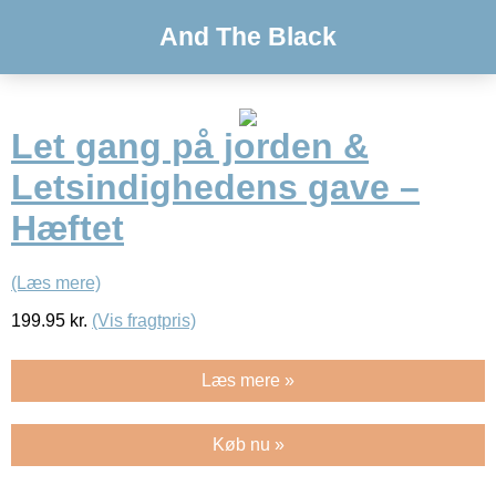
And The Black
Let gang på jorden &
Letsindighedens gave –
Hæftet
(Læs mere)
199.95
kr.
(Vis fragtpris)
Læs mere »
Køb nu »