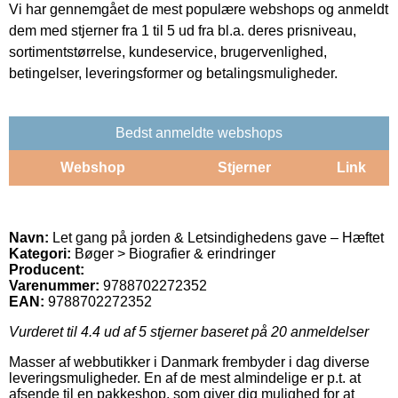
Vi har gennemgået de mest populære webshops og anmeldt
dem med stjerner fra 1 til 5 ud fra bl.a. deres prisniveau,
sortimentstørrelse, kundeservice, brugervenlighed,
betingelser, leveringsformer og betalingsmuligheder.
Bedst anmeldte webshops
Webshop
Stjerner
Link
Navn:
Let gang på jorden & Letsindighedens gave – Hæftet
Kategori:
Bøger > Biografier & erindringer
Producent:
Varenummer:
9788702272352
EAN:
9788702272352
Vurderet til
4.4
ud af 5 stjerner baseret på
20
anmeldelser
Masser af webbutikker i Danmark frembyder i dag diverse
leveringsmuligheder. En af de mest almindelige er p.t. at
afsende til en pakkeshop, som giver dig mulighed for at