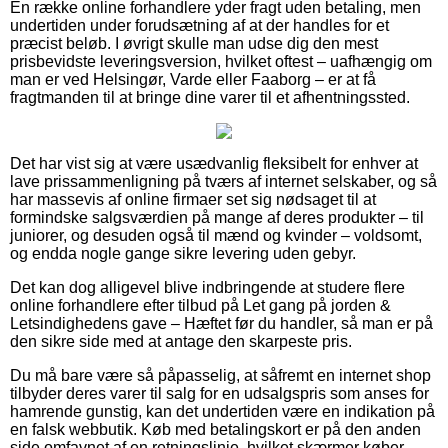
En række online forhandlere yder fragt uden betaling, men
undertiden under forudsætning af at der handles for et
præcist beløb. I øvrigt skulle man udse dig den mest
prisbevidste leveringsversion, hvilket oftest – uafhængig om
man er ved Helsingør, Varde eller Faaborg – er at få
fragtmanden til at bringe dine varer til et afhentningssted.
Det har vist sig at være usædvanlig fleksibelt for enhver at
lave prissammenligning på tværs af internet selskaber, og så
har massevis af online firmaer set sig nødsaget til at
formindske salgsværdien på mange af deres produkter – til
juniorer, og desuden også til mænd og kvinder – voldsomt,
og endda nogle gange sikre levering uden gebyr.
Det kan dog alligevel blive indbringende at studere flere
online forhandlere efter tilbud på Let gang på jorden &
Letsindighedens gave – Hæftet før du handler, så man er på
den sikre side med at antage den skarpeste pris.
Du må bare være så påpasselig, at såfremt en internet shop
tilbyder deres varer til salg for en udsalgspris som anses for
hamrende gunstig, kan det undertiden være en indikation på
en falsk webbutik. Køb med betalingskort er på den anden
side omfavnet af en retningslinje, hvilket skærmer køber