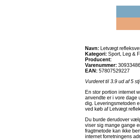
Navn:
Letvægt refleksve
Kategori:
Sport, Leg & Fr
Producent:
Varenummer:
3093348
EAN:
57807529227
Vurderet til
3.9
ud af 5 st
En stor portion internet 
anvendte er i vore dage ud
dig. Leveringsmetoden e
ved køb af Letvægt refle
Du burde derudover vælge
viser sig mange gange e
fragtmetode kan ikke ben
internet forretningens ad