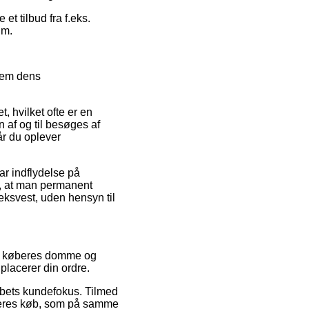
et tilbud fra f.eks.
um.
nnem dens
, hvilket ofte er en
 af og til besøges af
r du oplever
ar indflydelse på
lt, at man permanent
eksvest, uden hensyn til
nde køberes domme og
placerer din ordre.
kabets kundefokus. Tilmed
f deres køb, som på samme