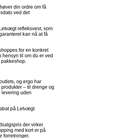
ehøver din ordre om få
gsdato ved det
Letvægt refleksvest, som
garanteret kan nå at få
 shoppes for en konkret
n hensyn til om du er ved
en pakkeshop.
 outlets, og ergo har
 produkter – til drenge og
e levering uden
 rabat på Letvægt
dsalgspris der virker
hopping med kort er på
 forretninger.