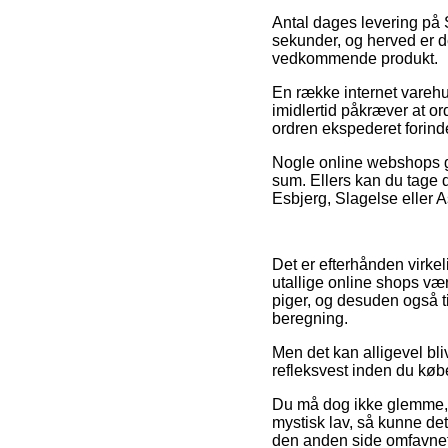
Antal dages levering på S
sekunder, og herved er d
vedkommende produkt.
En række internet varehu
imidlertid påkræver at or
ordren ekspederet forinde
Nogle online webshops gar
sum. Ellers kan du tage d
Esbjerg, Slagelse eller A
Det er efterhånden virkeli
utallige online shops vær
piger, og desuden også t
beregning.
Men det kan alligevel bli
refleksvest inden du købe
Du må dog ikke glemme, at
mystisk lav, så kunne det
den anden side omfavnet 