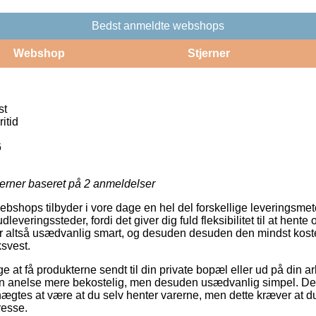
Bedst anmeldte webshops
Webshop
Stjerner
st
itid
6
jerner baseret på
2
anmeldelser
webshops tilbyder i vore dage en hel del forskellige leveringsme
leveringssteder, fordi det giver dig fuld fleksibilitet til at hente
r altså usædvanlig smart, og desuden desuden den mindst kost
ksvest.
 at få produkterne sendt til din private bopæl eller ud på din a
n anelse mere bekostelig, men desuden usædvanlig simpel. De
ægtes at være at du selv henter varerne, men dette kræver at d
resse.