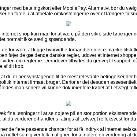
llinger med betalingskort eller MobilePay. Alternativt bør du vælge 
du ser en fordel i at afbetale omkostningerne over et længere tidsr
 internet shop kan man for at være på den sikre side løbe ige
r det normalt ikke særlig spændende.
rfor være at kigge hvorvidt e-forhandleren er e-mærke tilsluttet
en føjer de gældende danske regler, udover at internet shoppen
iden om reglerne. Derudover tilbydes du genvej til support, nå
 af dit køb.
 at du er hensynstagende til de mest relevante betingelser der h
politik internet firmaet bruger. Derfor er det desuden essesentie
åledes man senere vil kunne dokumentere købet af Letvægt refl
.
væk fine løsninger til at se nøjere på en stor portion eksistere
, at du vurderer e-handlens ratings af Letvægt refleksvest før du 
nende flere passende chancer for at få indtryk af internet sels
 på nettet som giver folk mulighed for at notere en vurdering a