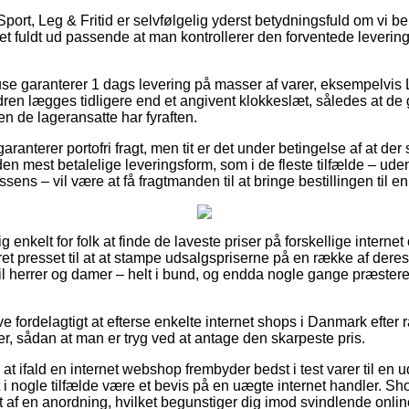
port, Leg & Fritid er selvfølgelig yderst betydningsfuld om vi b
et fuldt ud passende at man kontrollerer den forventede leverin
se garanterer 1 dags levering på masser af varer, eksempelvis 
dren lægges tidligere end et angivent klokkeslæt, således at de 
n de lageransatte har fyraften.
anterer portofri fragt, men tit er det under betingelse af at der
en mest betalelige leveringsform, som i de fleste tilfælde – ude
ssens – vil være at få fragtmanden til at bringe bestillingen til 
g enkelt for folk at finde de laveste priser på forskellige internet
et presset til at at stampe udsalgspriserne på en række af deres
il herrer og damer – helt i bund, og endda nogle gange præster
ve fordelagtigt at efterse enkelte internet shops i Danmark efter
r, sådan at man er tryg ved at antage den skarpeste pris.
 ifald en internet webshop frembyder bedst i test varer til en u
 i nogle tilfælde være et bevis på en uægte internet handler. S
af en anordning, hvilket begunstiger dig imod svindlende online