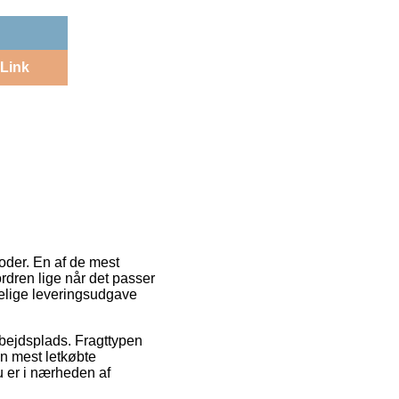
Link
toder. En af de mest
 ordren lige når det passer
elige leveringsudgave
rbejdsplads. Fragttypen
n mest letkøbte
u er i nærheden af