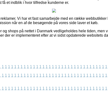
 få et indblik i hvor tilfredse kunderne er.
f reklamer. Vi har et fast samarbejde med en række webbutikker h
ission når en af de besøgende på vores side laver et køb.
 og shops på nettet i Danmark vedligeholdes hele tiden, men vi
ner der er implementeret efter at vi sidst opdaterede websitets da
1
1
1
1
1
1
1
1
1
1
1
1
1
1
1
1
1
1
1
1
1
1
1
1
1
1
1
1
1
1
1
1
1
1
1
1
1
1
1
1
1
1
1
1
1
1
1
1
1
1
1
1
1
1
1
1
1
1
1
1
1
1
1
1
1
1
1
1
1
1
1
1
1
1
1
1
1
1
1
1
1
1
1
1
1
1
1
1
1
1
1
1
1
1
1
1
1
1
1
1
1
1
1
1
1