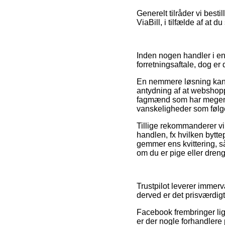
Generelt tilråder vi besti
ViaBill, i tilfælde af at 
Inden nogen handler i en
forretningsaftale, dog e
En nemmere løsning kan de
antydning af at webshopp
fagmænd som har megen v
vanskeligheder som følge
Tillige rekommanderer vi
handlen, fx hvilken bytte
gemmer ens kvittering, s
om du er pige eller dreng
Trustpilot leverer immer
derved er det prisværdigt
Facebook frembringer lig
er der nogle forhandlere