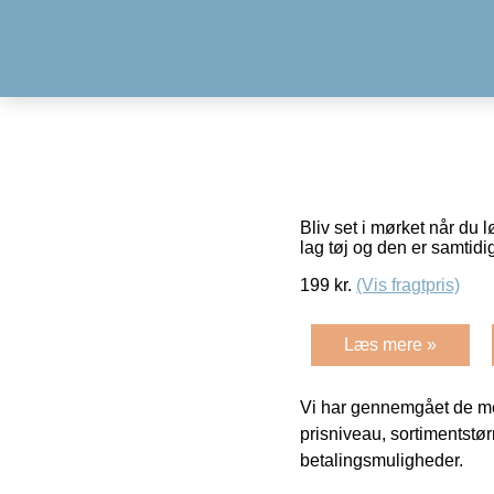
Bliv set i mørket når du l
lag tøj og den er samtid
199
kr.
(Vis fragtpris)
Læs mere »
Vi har gennemgået de mes
prisniveau, sortimentstø
betalingsmuligheder.