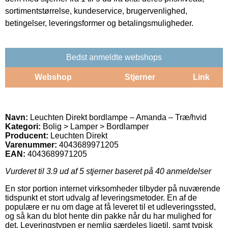
sortimentstørrelse, kundeservice, brugervenlighed,
betingelser, leveringsformer og betalingsmuligheder.
Bedst anmeldte webshops
Webshop
Stjerner
Link
Navn:
Leuchten Direkt bordlampe – Amanda – Træ/hvid
Kategori:
Bolig > Lamper > Bordlamper
Producent:
Leuchten Direkt
Varenummer:
4043689971205
EAN:
4043689971205
Vurderet til
3.9
ud af 5 stjerner baseret på
40
anmeldelser
En stor portion internet virksomheder tilbyder på nuværende
tidspunkt et stort udvalg af leveringsmetoder. En af de
populære er nu om dage at få leveret til et udleveringssted,
og så kan du blot hente din pakke når du har mulighed for
det. Leveringstypen er nemlig særdeles ligetil, samt typisk