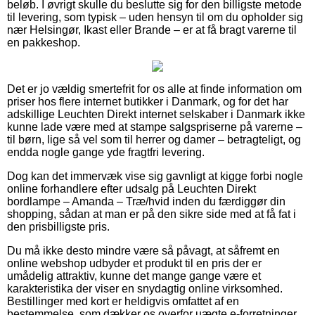
beløb. I øvrigt skulle du beslutte sig for den billigste metode
til levering, som typisk – uden hensyn til om du opholder sig
nær Helsingør, Ikast eller Brande – er at få bragt varerne til
en pakkeshop.
Det er jo vældig smertefrit for os alle at finde information om
priser hos flere internet butikker i Danmark, og for det har
adskillige Leuchten Direkt internet selskaber i Danmark ikke
kunne lade være med at stampe salgspriserne på varerne –
til børn, lige så vel som til herrer og damer – betragteligt, og
endda nogle gange yde fragtfri levering.
Dog kan det immervæk vise sig gavnligt at kigge forbi nogle
online forhandlere efter udsalg på Leuchten Direkt
bordlampe – Amanda – Træ/hvid inden du færdiggør din
shopping, sådan at man er på den sikre side med at få fat i
den prisbilligste pris.
Du må ikke desto mindre være så påvagt, at såfremt en
online webshop udbyder et produkt til en pris der er
umådelig attraktiv, kunne det mange gange være et
karakteristika der viser en snydagtig online virksomhed.
Bestillinger med kort er heldigvis omfattet af en
bestemmelse, som dækker os overfor uægte e-forretninger.