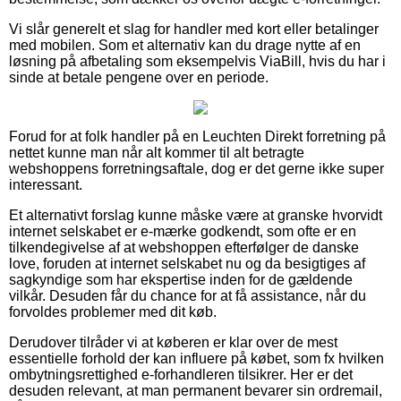
Vi slår generelt et slag for handler med kort eller betalinger
med mobilen. Som et alternativ kan du drage nytte af en
løsning på afbetaling som eksempelvis ViaBill, hvis du har i
sinde at betale pengene over en periode.
Forud for at folk handler på en Leuchten Direkt forretning på
nettet kunne man når alt kommer til alt betragte
webshoppens forretningsaftale, dog er det gerne ikke super
interessant.
Et alternativt forslag kunne måske være at granske hvorvidt
internet selskabet er e-mærke godkendt, som ofte er en
tilkendegivelse af at webshoppen efterfølger de danske
love, foruden at internet selskabet nu og da besigtiges af
sagkyndige som har ekspertise inden for de gældende
vilkår. Desuden får du chance for at få assistance, når du
forvoldes problemer med dit køb.
Derudover tilråder vi at køberen er klar over de mest
essentielle forhold der kan influere på købet, som fx hvilken
ombytningsrettighed e-forhandleren tilsikrer. Her er det
desuden relevant, at man permanent bevarer sin ordremail,