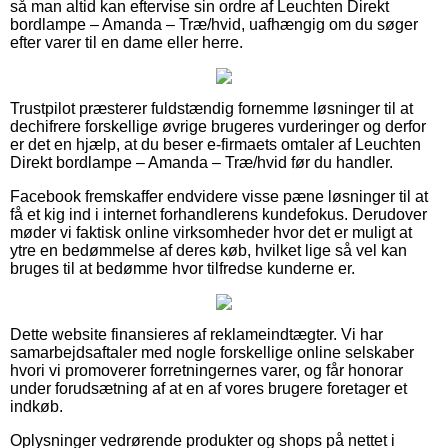
så man altid kan eftervise sin ordre af Leuchten Direkt
bordlampe – Amanda – Træ/hvid, uafhængig om du søger
efter varer til en dame eller herre.
Trustpilot præsterer fuldstændig fornemme løsninger til at
dechifrere forskellige øvrige brugeres vurderinger og derfor
er det en hjælp, at du beser e-firmaets omtaler af Leuchten
Direkt bordlampe – Amanda – Træ/hvid før du handler.
Facebook fremskaffer endvidere visse pæne løsninger til at
få et kig ind i internet forhandlerens kundefokus. Derudover
møder vi faktisk online virksomheder hvor det er muligt at
ytre en bedømmelse af deres køb, hvilket lige så vel kan
bruges til at bedømme hvor tilfredse kunderne er.
Dette website finansieres af reklameindtægter. Vi har
samarbejdsaftaler med nogle forskellige online selskaber
hvori vi promoverer forretningernes varer, og får honorar
under forudsætning af at en af vores brugere foretager et
indkøb.
Oplysninger vedrørende produkter og shops på nettet i