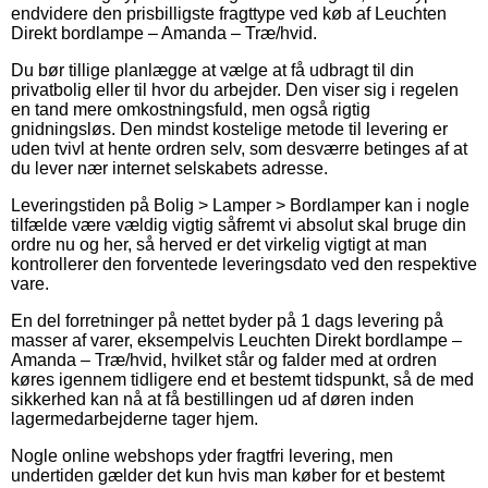
endvidere den prisbilligste fragttype ved køb af Leuchten
Direkt bordlampe – Amanda – Træ/hvid.
Du bør tillige planlægge at vælge at få udbragt til din
privatbolig eller til hvor du arbejder. Den viser sig i regelen
en tand mere omkostningsfuld, men også rigtig
gnidningsløs. Den mindst kostelige metode til levering er
uden tvivl at hente ordren selv, som desværre betinges af at
du lever nær internet selskabets adresse.
Leveringstiden på Bolig > Lamper > Bordlamper kan i nogle
tilfælde være vældig vigtig såfremt vi absolut skal bruge din
ordre nu og her, så herved er det virkelig vigtigt at man
kontrollerer den forventede leveringsdato ved den respektive
vare.
En del forretninger på nettet byder på 1 dags levering på
masser af varer, eksempelvis Leuchten Direkt bordlampe –
Amanda – Træ/hvid, hvilket står og falder med at ordren
køres igennem tidligere end et bestemt tidspunkt, så de med
sikkerhed kan nå at få bestillingen ud af døren inden
lagermedarbejderne tager hjem.
Nogle online webshops yder fragtfri levering, men
undertiden gælder det kun hvis man køber for et bestemt