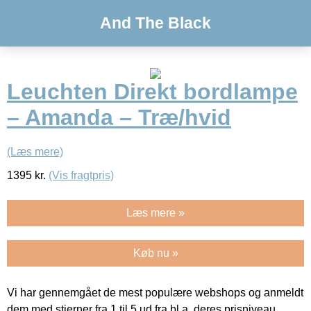
And The Black
Leuchten Direkt bordlampe
– Amanda – Træ/hvid
(Læs mere)
1395
kr.
(Vis fragtpris)
Læs mere »
Køb nu »
Vi har gennemgået de mest populære webshops og anmeldt
dem med stjerner fra 1 til 5 ud fra bl.a. deres prisniveau,