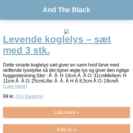
And The Black
Levende koglelys – sæt
med 3 stk.
Dette smarte koglelys sæt giver en varm hvid farve med
skiftende lysstyrke så det ligner ægte lys og giver den rigtige
hyggestemning.Stor : Â Â H 14cm Â Â O: 31cmMellem: H
11cm Â Â O: 25cmLille: Â Â Â H Â 8,5cm Â O: 19cmÂ
(Læs mere)
99
kr.
(Vis fragtpris)
Læs mere »
Køb nu »