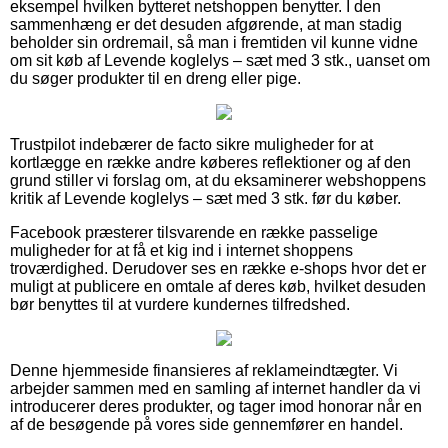
eksempel hvilken bytteret netshoppen benytter. I den
sammenhæng er det desuden afgørende, at man stadig
beholder sin ordremail, så man i fremtiden vil kunne vidne
om sit køb af Levende koglelys – sæt med 3 stk., uanset om
du søger produkter til en dreng eller pige.
Trustpilot indebærer de facto sikre muligheder for at
kortlægge en række andre køberes reflektioner og af den
grund stiller vi forslag om, at du eksaminerer webshoppens
kritik af Levende koglelys – sæt med 3 stk. før du køber.
Facebook præsterer tilsvarende en række passelige
muligheder for at få et kig ind i internet shoppens
troværdighed. Derudover ses en række e-shops hvor det er
muligt at publicere en omtale af deres køb, hvilket desuden
bør benyttes til at vurdere kundernes tilfredshed.
Denne hjemmeside finansieres af reklameindtægter. Vi
arbejder sammen med en samling af internet handler da vi
introducerer deres produkter, og tager imod honorar når en
af de besøgende på vores side gennemfører en handel.