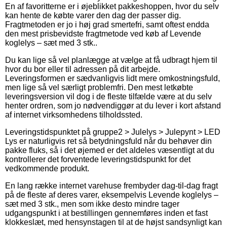
En af favoritterne er i øjeblikket pakkeshoppen, hvor du selv
kan hente de købte varer den dag der passer dig.
Fragtmetoden er jo i høj grad smertefri, samt oftest endda
den mest prisbevidste fragtmetode ved køb af Levende
koglelys – sæt med 3 stk..
Du kan lige så vel planlægge at vælge at få udbragt hjem til
hvor du bor eller til adressen på dit arbejde.
Leveringsformen er sædvanligvis lidt mere omkostningsfuld,
men lige så vel særligt problemfri. Den mest letkøbte
leveringsversion vil dog i de fleste tilfælde være at du selv
henter ordren, som jo nødvendiggør at du lever i kort afstand
af internet virksomhedens tilholdssted.
Leveringstidspunktet på gruppe2 > Julelys > Julepynt > LED
Lys er naturligvis ret så betydningsfuld når du behøver din
pakke fluks, så i det øjemed er det aldeles væsentligt at du
kontrollerer det forventede leveringstidspunkt for det
vedkommende produkt.
En lang række internet varehuse frembyder dag-til-dag fragt
på de fleste af deres varer, eksempelvis Levende koglelys –
sæt med 3 stk., men som ikke desto mindre tager
udgangspunkt i at bestillingen gennemføres inden et fast
klokkeslæt, med hensynstagen til at de højst sandsynligt kan