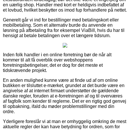
en uærlig shop. Handler med kort er heldigvis indbefattet af
et lovbud, hvilket beskytter os imod fup forhandlere på nettet.
Generelt går vi ind for bestillinger med betalingskort eller
mobilbetaling. Som et alternativ burde du anvende en
løsning på afbetaling fra for eksempel ViaBill, hvis du har til
hensigt at betale betalingen over et længere tidsrum.
Inden folk handler i en online forretning bør de når alt
kommer til alt få overblik over webshoppens
forretningsbetingelser, det er dog for det meste et
tidskrævende projekt.
En anden mulighed kunne være at finde ud af om online
butikken er tilsluttet e-mærket, grundet at det burde være en
angivelse af at internet firmaet understøtter de gældende
danske regler, foruden at e-forretningen af og til overværes
af fagfolk som kender til reglerne. Det er en rigtig god genvej
til opbakning, ifald du møder problemstillinger med din
ordre.
Yderligere foreslår vi at man er omhyggelig omkring de mest
aktuelle regler der kan have betydning for ordren, som for