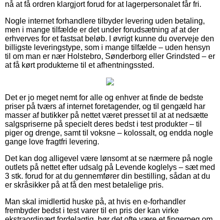
nå at få ordren klargjort forud for at lagerpersonalet får fri.
Nogle internet forhandlere tilbyder levering uden betaling,
men i mange tilfælde er det under forudsætning af at der
erhverves for et fastsat beløb. I øvrigt kunne du overveje den
billigste leveringstype, som i mange tilfælde – uden hensyn
til om man er nær Holstebro, Sønderborg eller Grindsted – er
at få kørt produkterne til et afhentningssted.
Det er jo meget nemt for alle og enhver at finde de bedste
priser på tværs af internet foretagender, og til gengæld har
masser af butikker på nettet været presset til at at nedsætte
salgspriserne på specielt deres bedst i test produkter – til
piger og drenge, samt til voksne – kolossalt, og endda nogle
gange love fragtfri levering.
Det kan dog alligevel være lønsomt at se nærmere på nogle
outlets på nettet efter udsalg på Levende koglelys – sæt med
3 stk. forud for at du gennemfører din bestilling, sådan at du
er skråsikker på at få den mest betalelige pris.
Man skal imidlertid huske på, at hvis en e-forhandler
frembyder bedst i test varer til en pris der kan virke
ekstraordinært fordelagtig, bør det ofte være et fingerpeg om