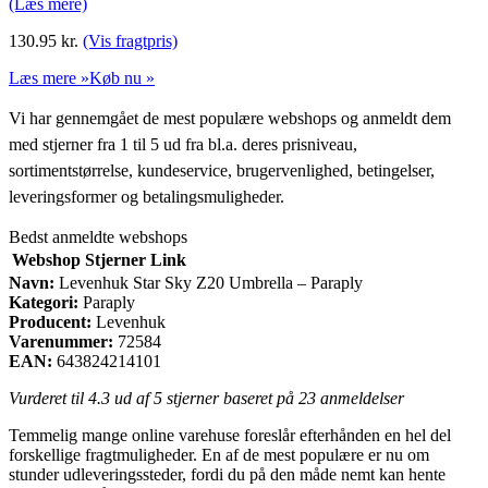
(Læs mere)
130.95
kr.
(Vis fragtpris)
Læs mere »
Køb nu »
Vi har gennemgået de mest populære webshops og anmeldt dem
med stjerner fra 1 til 5 ud fra bl.a. deres prisniveau,
sortimentstørrelse, kundeservice, brugervenlighed, betingelser,
leveringsformer og betalingsmuligheder.
Bedst anmeldte webshops
Webshop
Stjerner
Link
Navn:
Levenhuk Star Sky Z20 Umbrella – Paraply
Kategori:
Paraply
Producent:
Levenhuk
Varenummer:
72584
EAN:
643824214101
Vurderet til
4.3
ud af 5 stjerner baseret på
23
anmeldelser
Temmelig mange online varehuse foreslår efterhånden en hel del
forskellige fragtmuligheder. En af de mest populære er nu om
stunder udleveringssteder, fordi du på den måde nemt kan hente