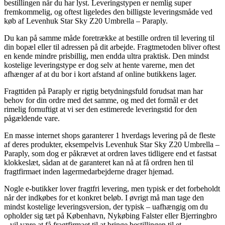
bestillingen når du har lyst. Leveringstypen er nemlig super
fremkommelig, og oftest ligeledes den billigste leveringsmåde ved
køb af Levenhuk Star Sky Z20 Umbrella – Paraply.
Du kan på samme måde foretrække at bestille ordren til levering til
din bopæl eller til adressen på dit arbejde. Fragtmetoden bliver oftest
en kende mindre prisbillig, men endda ultra praktisk. Den mindst
kostelige leveringstype er dog selv at hente varerne, men det
afhænger af at du bor i kort afstand af online butikkens lager.
Fragttiden på Paraply er rigtig betydningsfuld forudsat man har
behov for din ordre med det samme, og med det formål er det
rimelig fornuftigt at vi ser den estimerede leveringstid for den
pågældende vare.
En masse internet shops garanterer 1 hverdags levering på de fleste
af deres produkter, eksempelvis Levenhuk Star Sky Z20 Umbrella –
Paraply, som dog er påkrævet at ordren laves tidligere end et fastsat
klokkeslæt, sådan at de garanteret kan nå at få ordren hen til
fragtfirmaet inden lagermedarbejderne drager hjemad.
Nogle e-butikker lover fragtfri levering, men typisk er det forbeholdt
når der indkøbes for et konkret beløb. I øvrigt må man tage den
mindst kostelige leveringsversion, der typisk – uafhængig om du
opholder sig tæt på København, Nykøbing Falster eller Bjerringbro
– vil være at få fragtfirmaet til at bringe bestillingen til et