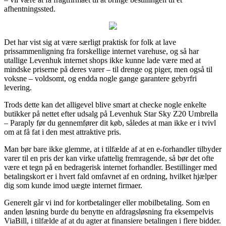
afhentningssted.
Det har vist sig at være særligt praktisk for folk at lave
prissammenligning fra forskellige internet varehuse, og så har
utallige Levenhuk internet shops ikke kunne lade være med at
mindske priserne på deres varer – til drenge og piger, men også til
voksne – voldsomt, og endda nogle gange garantere gebyrfri
levering.
Trods dette kan det alligevel blive smart at checke nogle enkelte
butikker på nettet efter udsalg på Levenhuk Star Sky Z20 Umbrella
– Paraply før du gennemfører dit køb, således at man ikke er i tvivl
om at få fat i den mest attraktive pris.
Man bør bare ikke glemme, at i tilfælde af at en e-forhandler tilbyder
varer til en pris der kan virke ufattelig fremragende, så bør det ofte
være et tegn på en bedragerisk internet forhandler. Bestillinger med
betalingskort er i hvert fald omfavnet af en ordning, hvilket hjælper
dig som kunde imod uægte internet firmaer.
Generelt går vi ind for kortbetalinger eller mobilbetaling. Som en
anden løsning burde du benytte en afdragsløsning fra eksempelvis
ViaBill, i tilfælde af at du agter at finansiere betalingen i flere bidder.