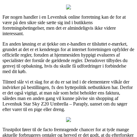
Før nogen handler i en Levenhuk online forretning kan de for at
være på den sikre side sætte sig ind i butikkens
forretningsbetingelser, men det er almindeligvis ikke videre
interessant.
En anden løsning er at tjekke om e-handlen er tilsluttet e-mærket,
grundet at det er et kendetegn for at internet forretningen opfylder de
officielle regler, foruden at hjemmesiden hyppigt evalueres af
specialister der forstår de gældende regler. Derudover tilbydes du
genvej til opbakning, hvis du skulle få udfordringer i forbindelse
med dit køb.
Tilmed slår vi et slag for at du er sat ind i de elementære vilkår der
indvirker på bestillingen, fx den byttepolitik netbutikken har. Derfor
er det også vigtigt, at man når som helst beholder ens faktura,
således man en anden gang vil kunne påvise sin shopping af
Levenhuk Star Sky Z20 Umbrella – Paraply, uanset om du søger
efter varer til en pige eller dreng.
Trustpilot fører til de facto fremragende chancer for at tyde mange
aktuelle forbrugeres omtaler og herved er det godt, at du efterforsker