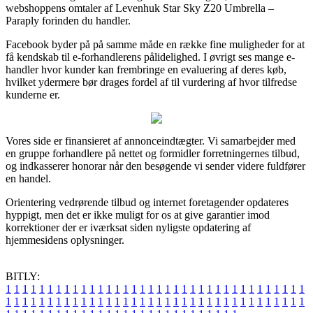
webshoppens omtaler af Levenhuk Star Sky Z20 Umbrella –
Paraply forinden du handler.
Facebook byder på på samme måde en række fine muligheder for at
få kendskab til e-forhandlerens pålidelighed. I øvrigt ses mange e-
handler hvor kunder kan frembringe en evaluering af deres køb,
hvilket ydermere bør drages fordel af til vurdering af hvor tilfredse
kunderne er.
Vores side er finansieret af annonceindtægter. Vi samarbejder med
en gruppe forhandlere på nettet og formidler forretningernes tilbud,
og indkasserer honorar når den besøgende vi sender videre fuldfører
en handel.
Orientering vedrørende tilbud og internet foretagender opdateres
hyppigt, men det er ikke muligt for os at give garantier imod
korrektioner der er iværksat siden nyligste opdatering af
hjemmesidens oplysninger.
BITLY:
1
1
1
1
1
1
1
1
1
1
1
1
1
1
1
1
1
1
1
1
1
1
1
1
1
1
1
1
1
1
1
1
1
1
1
1
1
1
1
1
1
1
1
1
1
1
1
1
1
1
1
1
1
1
1
1
1
1
1
1
1
1
1
1
1
1
1
1
1
1
1
1