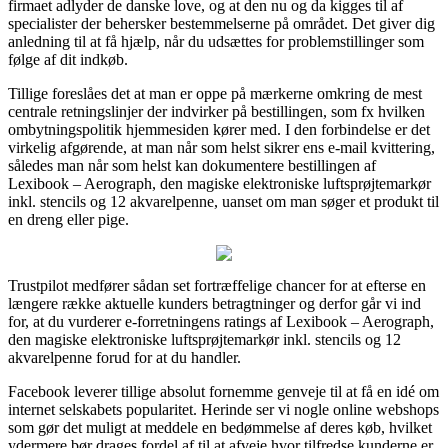
firmaet adlyder de danske love, og at den nu og da kigges til af
specialister der behersker bestemmelserne på området. Det giver dig
anledning til at få hjælp, når du udsættes for problemstillinger som
følge af dit indkøb.
Tillige foreslåes det at man er oppe på mærkerne omkring de mest
centrale retningslinjer der indvirker på bestillingen, som fx hvilken
ombytningspolitik hjemmesiden kører med. I den forbindelse er det
virkelig afgørende, at man når som helst sikrer ens e-mail kvittering,
således man når som helst kan dokumentere bestillingen af
Lexibook – Aerograph, den magiske elektroniske luftsprøjtemarkør
inkl. stencils og 12 akvarelpenne, uanset om man søger et produkt til
en dreng eller pige.
Trustpilot medfører sådan set fortræffelige chancer for at efterse en
længere række aktuelle kunders betragtninger og derfor går vi ind
for, at du vurderer e-forretningens ratings af Lexibook – Aerograph,
den magiske elektroniske luftsprøjtemarkør inkl. stencils og 12
akvarelpenne forud for at du handler.
Facebook leverer tillige absolut fornemme genveje til at få en idé om
internet selskabets popularitet. Herinde ser vi nogle online webshops
som gør det muligt at meddele en bedømmelse af deres køb, hvilket
ydermere bør drages fordel af til at afveje hvor tilfredse kunderne er.