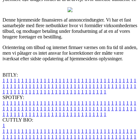
Denne hjemmeside finansieres af annonceindtægter. Vi har et fast
samarbejde med flere netbutikker hvor vi formidler virksomhedernes
tilbud, og modtager betaling under forudsætning af at en af vores
brugere foretager en bestilling.
Orientering om tilbud og internet firmaer værnes om fra tid til anden,
men vi påtager os intet ansvar for korrektioner der måtte være
iværksat efter sidste opdatering af hjemmesidens oplysninger.
BITLY:
1
1
1
1
1
1
1
1
1
1
1
1
1
1
1
1
1
1
1
1
1
1
1
1
1
1
1
1
1
1
1
1
1
1
1
1
1
1
1
1
1
1
1
1
1
1
1
1
1
1
1
1
1
1
1
1
1
1
1
1
1
1
1
1
1
1
1
1
1
1
1
1
1
1
1
1
1
1
1
1
1
1
1
1
1
1
1
1
1
1
1
1
1
1
1
1
1
1
1
1
SPOTIFY:
1
1
1
1
1
1
1
1
1
1
1
1
1
1
1
1
1
1
1
1
1
1
1
1
1
1
1
1
1
1
1
1
1
1
1
1
1
1
1
1
1
1
1
1
1
1
1
1
1
1
1
1
1
1
1
1
1
1
1
1
1
1
1
1
1
1
1
1
1
1
1
1
1
1
1
1
1
1
1
1
1
1
1
1
1
1
1
1
1
1
1
1
1
1
1
1
1
1
1
1
CUTTLY BIO:
1
1
1
1
1
1
1
1
1
1
1
1
1
1
1
1
1
1
1
1
1
1
1
1
1
1
1
1
1
1
1
1
1
1
1
1
1
1
1
1
1
1
1
1
1
1
1
1
1
1
1
1
1
1
1
1
1
1
1
1
1
1
1
1
1
1
1
1
1
1
1
1
1