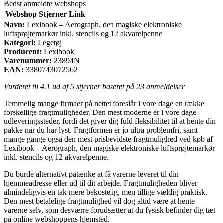
Bedst anmeldte webshops
Webshop
Stjerner
Link
Navn:
Lexibook – Aerograph, den magiske elektroniske
luftsprøjtemarkør inkl. stencils og 12 akvarelpenne
Kategori:
Legetøj
Producent:
Lexibook
Varenummer:
23894N
EAN:
3380743072562
Vurderet til
4.1
ud af 5 stjerner baseret på
23
anmeldelser
Temmelig mange firmaer på nettet foreslår i vore dage en række
forskellige fragtmuligheder. Den mest moderne er i vore dage
udleveringssteder, fordi det giver dig fuld fleksibilitet til at hente din
pakke når du har lyst. Fragtformen er jo ultra problemfri, samt
mange gange også den mest prisbevidste fragtmulighed ved køb af
Lexibook – Aerograph, den magiske elektroniske luftsprøjtemarkør
inkl. stencils og 12 akvarelpenne.
Du burde alternativt påtænke at få varerne leveret til din
hjemmeadresse eller ud til dit arbejde. Fragtmuligheden bliver
almindeligvis en tak mere bekostelig, men tillige vældig praktisk.
Den mest betalelige fragtmulighed vil dog altid være at hente
varerne selv, som desværre forudsætter at du fysisk befinder dig tæt
på online webshoppens hjemsted.