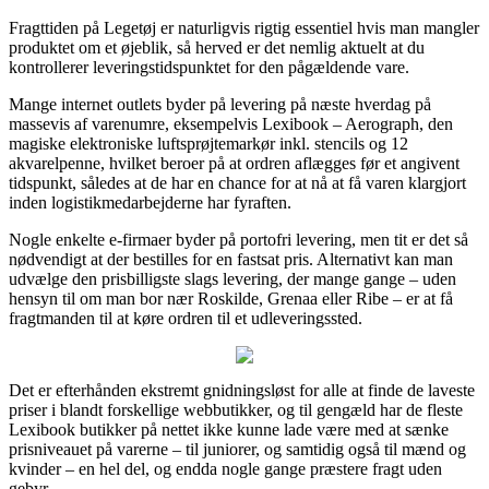
Fragttiden på Legetøj er naturligvis rigtig essentiel hvis man mangler
produktet om et øjeblik, så herved er det nemlig aktuelt at du
kontrollerer leveringstidspunktet for den pågældende vare.
Mange internet outlets byder på levering på næste hverdag på
massevis af varenumre, eksempelvis Lexibook – Aerograph, den
magiske elektroniske luftsprøjtemarkør inkl. stencils og 12
akvarelpenne, hvilket beroer på at ordren aflægges før et angivent
tidspunkt, således at de har en chance for at nå at få varen klargjort
inden logistikmedarbejderne har fyraften.
Nogle enkelte e-firmaer byder på portofri levering, men tit er det så
nødvendigt at der bestilles for en fastsat pris. Alternativt kan man
udvælge den prisbilligste slags levering, der mange gange – uden
hensyn til om man bor nær Roskilde, Grenaa eller Ribe – er at få
fragtmanden til at køre ordren til et udleveringssted.
Det er efterhånden ekstremt gnidningsløst for alle at finde de laveste
priser i blandt forskellige webbutikker, og til gengæld har de fleste
Lexibook butikker på nettet ikke kunne lade være med at sænke
prisniveauet på varerne – til juniorer, og samtidig også til mænd og
kvinder – en hel del, og endda nogle gange præstere fragt uden
gebyr.