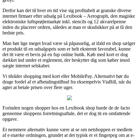
Derfor kan det til hver en tid vise sig profitabelt at granske diverse
internet firmaer efter udsalg på Lexibook – Aerograph, den magiske
elektroniske luftsprøjtemarkør inkl. stencils og 12 akvarelpenne
inden du placerer ordren, således at man er skudsikker på at få den
bedste pris.
Man bør lige meget hvad være så påpasselig, at ifald en shop sælger
et produkt til en udsalgspris som er helt ekstremt favorabel, kunne
det tit være et bevis på en fup online butik. Køb med kort er dog
dækket ind under et reglement, der beskytter dig som køber imod
uægte internet selskaber.
Vi tilråder shopping med kort eller MobilePay. Alternativt bør du
drage fordel af et afbetalingstilbud fra eksempelvis ViaBill, når du
agter at betale prisen over flere uger.
Forinden nogen shopper hos en Lexibook shop burde de de facto
gennemse shoppens forretningsaftale, det er dog tit en omfattende
opgave.
Et nemmere alternativ kunne være at se om netshoppen er medlem
af e-mærke ordningen, grundet at det typisk er et fingerpeg om at e-