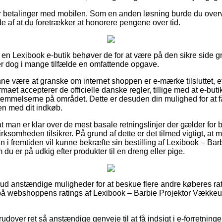
er betalinger med mobilen. Som en anden løsning burde du overve
lde af at du foretrækker at honorere pengene over tid.
på en Lexibook e-butik behøver de for at være på den sikre side 
er dog i mange tilfælde en omfattende opgave.
 være at granske om internet shoppen er e-mærke tilsluttet, e
irmaet accepterer de officielle danske regler, tillige med at e-but
emmelserne på området. Dette er desuden din mulighed for at få
n med dit indkøb.
at man er klar over de mest basale retningslinjer der gælder for 
virksomheden tilsikrer. På grund af dette er det tilmed vigtigt, at 
n i fremtiden vil kunne bekræfte sin bestilling af Lexibook – Ba
 du er på udkig efter produkter til en dreng eller pige.
dt ud anstændige muligheder for at beskue flere andre køberes ra
g på webshoppens ratings af Lexibook – Barbie Projektor Vække
dover ret så anstændige genveje til at få indsigt i e-forretnin