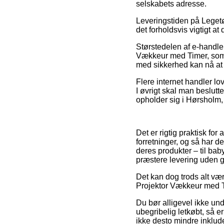
selskabets adresse.
Leveringstiden på Legetøj
det forholdsvis vigtigt a
Størstedelen af e-handle
Vækkeur med Timer, som t
med sikkerhed kan nå at få
Flere internet handler lo
I øvrigt skal man beslutte
opholder sig i Hørsholm, S
Det er rigtig praktisk for
forretninger, og så har d
deres produkter – til ba
præstere levering uden g
Det kan dog trods alt vær
Projektor Vækkeur med Ti
Du bør alligevel ikke und
ubegribelig letkøbt, så e
ikke desto mindre inklud