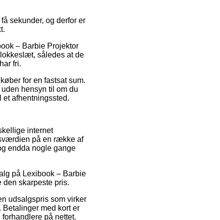
 få sekunder, og derfor er
t.
book – Barbie Projektor
lokkeslæt, således at de
ar fri.
køber for en fastsat sum.
 – uden hensyn til om du
il et afhentningssted.
skellige internet
lgsværdien på en række af
, og endda nogle gange
salg på Lexibook – Barbie
 den skarpeste pris.
 en udsalgspris som virker
. Betalinger med kort er
forhandlere på nettet.