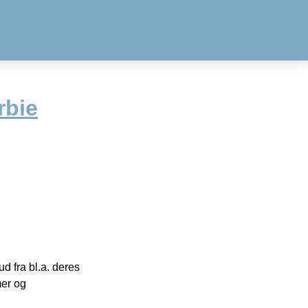
rbie
 fra bl.a. deres
mer og