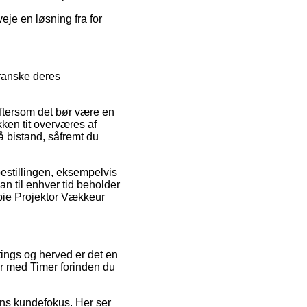
je en løsning fra for
granske deres
ftersom det bør være en
ikken tit overværes af
 bistand, såfremt du
bestillingen, eksempelvis
man til enhver tid beholder
rbie Projektor Vækkeur
tings og herved er det en
ur med Timer forinden du
gens kundefokus. Her ser