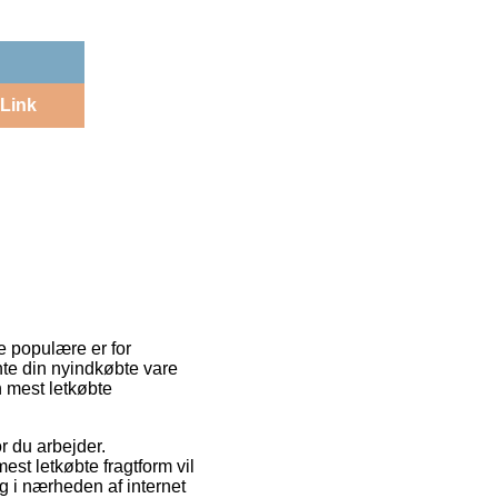
Link
de populære er for
nte din nyindkøbte vare
n mest letkøbte
r du arbejder.
est letkøbte fragtform vil
ig i nærheden af internet