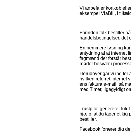
Vi anbefaler kortkøb ell
eksempel ViaBill, i tilfæ
Forinden folk bestiller 
handelsbetingelser, det 
En nemmere løsning kunne
antydning af at internet f
fagmænd der forstår best
møder besvær i processe
Herudover går vi ind for 
hvilken returret internet 
ens faktura e-mail, så ma
med Timer, ligegyldigt om
Trustpilot genererer ful
hjælp, at du tager et ki
bestiller.
Facebook forærer dig deru