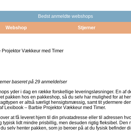
Bedst anmeldte webshops
Webshop
Stjerner
e Projektor Vækkeur med Timer
jerner baseret på
29
anmeldelser
shops yder i dag en række forskellige leveringsløsninger. En af 
et pakken hos en pakkeshop, så du selv har mulighed for at he
 Fragttypen er altså særligt hensigtsmæssig, samt tit ydermere de
af Lexibook – Barbie Projektor Vækkeur med Timer.
er at få leveret hjem til din privatadresse eller til adressen hvo
 typisk lidt mindre prisbillig, men desuden rigtig fleksibel. Den m
t du selv henter pakken, som jo beroer på at du fysisk befinder d