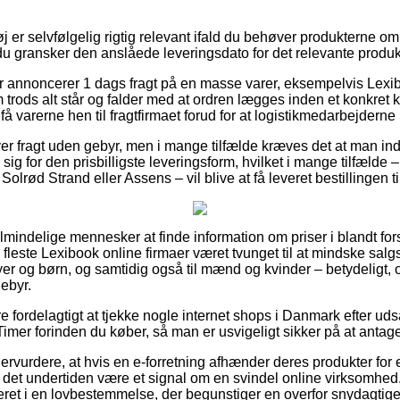
 er selvfølgelig rigtig relevant ifald du behøver produkterne om
t du gransker den anslåede leveringsdato for det relevante produk
r annoncerer 1 dags fragt på en masse varer, eksempelvis Lexi
rods alt står og falder med at ordren lægges inden et konkret k
 varerne hen til fragtfirmaet forud for at logistikmedarbejderne h
ver fragt uden gebyr, men i mange tilfælde kræves det at man ind
 sig for den prisbilligste leveringsform, hvilket i mange tilfælde
olrød Strand eller Assens – vil blive at få leveret bestillingen t
 almindelige mennesker at finde information om priser i blandt for
e fleste Lexibook online firmaer været tvunget til at mindske sa
byer og børn, og samtidig også til mænd og kvinder – betydeligt
ebyr.
e fordelagtigt at tjekke nogle internet shops i Danmark efter ud
mer forinden du køber, så man er usvigeligt sikker på at antage
ervurdere, at hvis en e-forretning afhænder deres produkter for
r det undertiden være et signal om en svindel online virksomhed
eret i en lovbestemmelse, der begunstiger en overfor snydagtige 