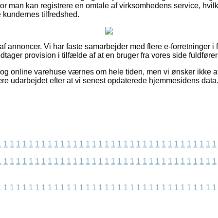
hvor man kan registrere en omtale af virksomhedens service, h
 kundernes tilfredshed.
af annoncer. Vi har faste samarbejder med flere e-forretninger i f
tager provision i tilfælde af at en bruger fra vores side fuldfører
og online varehuse værnes om hele tiden, men vi ønsker ikke at
ære udarbejdet efter at vi senest opdaterede hjemmesidens data
1
1
1
1
1
1
1
1
1
1
1
1
1
1
1
1
1
1
1
1
1
1
1
1
1
1
1
1
1
1
1
1
1
1
1
1
1
1
1
1
1
1
1
1
1
1
1
1
1
1
1
1
1
1
1
1
1
1
1
1
1
1
1
1
1
1
1
1
1
1
1
1
1
1
1
1
1
1
1
1
1
1
1
1
1
1
1
1
1
1
1
1
1
1
1
1
1
1
1
1
1
1
1
1
1