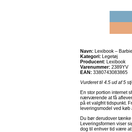
Navn:
Lexibook – Barbi
Kategori:
Legetøj
Producent:
Lexibook
Varenummer:
2389YV
EAN:
3380743083865
Vurderet til
4.5
ud af 5 st
En stor portion internet 
nærværende at få aflever
på et valgfrit tidspunkt.
leveringsmodel ved køb 
Du bør derudover tænke ov
Leveringsformen viser sig
dog til enhver tid være a