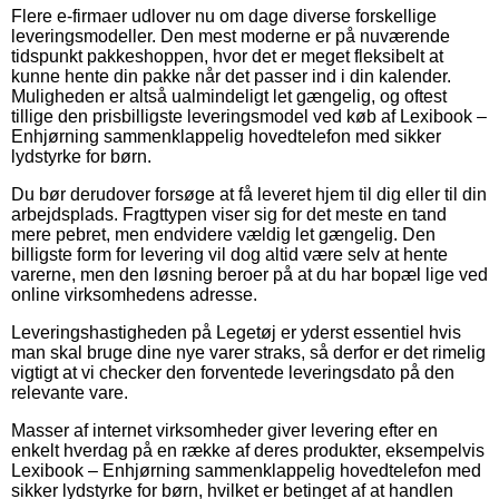
Flere e-firmaer udlover nu om dage diverse forskellige
leveringsmodeller. Den mest moderne er på nuværende
tidspunkt pakkeshoppen, hvor det er meget fleksibelt at
kunne hente din pakke når det passer ind i din kalender.
Muligheden er altså ualmindeligt let gængelig, og oftest
tillige den prisbilligste leveringsmodel ved køb af Lexibook –
Enhjørning sammenklappelig hovedtelefon med sikker
lydstyrke for børn.
Du bør derudover forsøge at få leveret hjem til dig eller til din
arbejdsplads. Fragttypen viser sig for det meste en tand
mere pebret, men endvidere vældig let gængelig. Den
billigste form for levering vil dog altid være selv at hente
varerne, men den løsning beroer på at du har bopæl lige ved
online virksomhedens adresse.
Leveringshastigheden på Legetøj er yderst essentiel hvis
man skal bruge dine nye varer straks, så derfor er det rimelig
vigtigt at vi checker den forventede leveringsdato på den
relevante vare.
Masser af internet virksomheder giver levering efter en
enkelt hverdag på en række af deres produkter, eksempelvis
Lexibook – Enhjørning sammenklappelig hovedtelefon med
sikker lydstyrke for børn, hvilket er betinget af at handlen