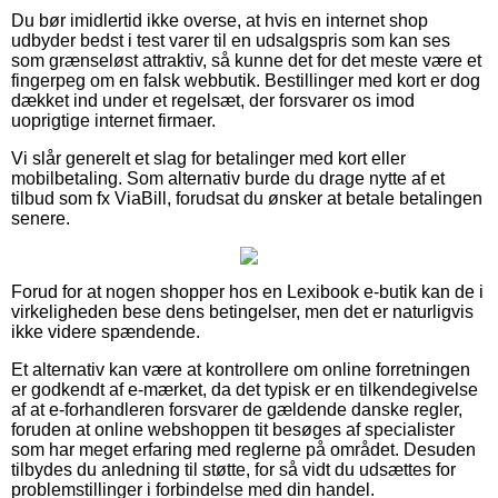
Du bør imidlertid ikke overse, at hvis en internet shop
udbyder bedst i test varer til en udsalgspris som kan ses
som grænseløst attraktiv, så kunne det for det meste være et
fingerpeg om en falsk webbutik. Bestillinger med kort er dog
dækket ind under et regelsæt, der forsvarer os imod
uoprigtige internet firmaer.
Vi slår generelt et slag for betalinger med kort eller
mobilbetaling. Som alternativ burde du drage nytte af et
tilbud som fx ViaBill, forudsat du ønsker at betale betalingen
senere.
Forud for at nogen shopper hos en Lexibook e-butik kan de i
virkeligheden bese dens betingelser, men det er naturligvis
ikke videre spændende.
Et alternativ kan være at kontrollere om online forretningen
er godkendt af e-mærket, da det typisk er en tilkendegivelse
af at e-forhandleren forsvarer de gældende danske regler,
foruden at online webshoppen tit besøges af specialister
som har meget erfaring med reglerne på området. Desuden
tilbydes du anledning til støtte, for så vidt du udsættes for
problemstillinger i forbindelse med din handel.