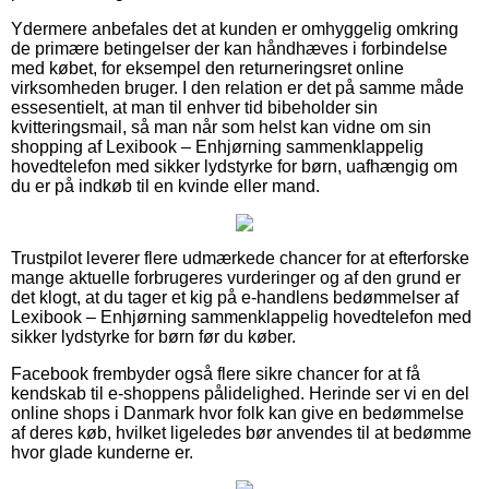
Ydermere anbefales det at kunden er omhyggelig omkring
de primære betingelser der kan håndhæves i forbindelse
med købet, for eksempel den returneringsret online
virksomheden bruger. I den relation er det på samme måde
essesentielt, at man til enhver tid bibeholder sin
kvitteringsmail, så man når som helst kan vidne om sin
shopping af Lexibook – Enhjørning sammenklappelig
hovedtelefon med sikker lydstyrke for børn, uafhængig om
du er på indkøb til en kvinde eller mand.
Trustpilot leverer flere udmærkede chancer for at efterforske
mange aktuelle forbrugeres vurderinger og af den grund er
det klogt, at du tager et kig på e-handlens bedømmelser af
Lexibook – Enhjørning sammenklappelig hovedtelefon med
sikker lydstyrke for børn før du køber.
Facebook frembyder også flere sikre chancer for at få
kendskab til e-shoppens pålidelighed. Herinde ser vi en del
online shops i Danmark hvor folk kan give en bedømmelse
af deres køb, hvilket ligeledes bør anvendes til at bedømme
hvor glade kunderne er.