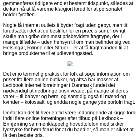
gemmenføres tidligere end et bestemt tidspunkt, således at
de kan nå at få varerne klargjort forud for at personalet
holder fyraften.
Nogle få internet outlets tilbyder fragt uden gebyr, men tit
forudsætter det at du bestiller for en præcis sum. I øvrigt
skulle man gribe den mest prisbevidste fragttype, der i
mange tilfælde – uden hensyn til om man befinder sig ved
Helsingør, Rønne eller Struer – er at få fragtmanden til at
bringe produkterne til et udleveringssted.
Det er jo temmelig praktisk for folk at søge information om
priser fra flere online butikker, og altså har masser af
Lexibook internet forretninger i Danmark fundet det
nødvendigt at nedbringe prisniveauet på mange af deres
varer – til babyer og børn, og samtidig også til mænd og
kvinder – kolossalt, og endda nogle gange yde portofri fragt.
Derfor kan det til hver en tid være indbringende at kigge forbi
indtil flere online forretninger efter tilbud på Lexibook –
Enhjørning sammenklappelig hovedtelefon med sikker
lydstyrke for børn forud for at du handler, så man er sikret at
få den bedste pris.