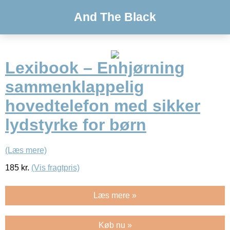
And The Black
Lexibook – Enhjørning
sammenklappelig
hovedtelefon med sikker
lydstyrke for børn
(Læs mere)
185
kr.
(Vis fragtpris)
Læs mere »
Køb nu »