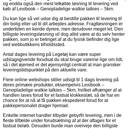
og endda også den mest letkøbte løsning til levering ved
køb af Lexibook – Genopladelige walkie talkies – 5km.
Du kan lige så vel udse dig at bestille pakken til levering til
din bolig eller ud til dit arbejdes adresse. Fragtløsningen er
undertiden en kende dyrere, men derudover meget let. Den
billigste leveringsløsning vil dog altid være at du selv henter
pakken, som jo er betinget af at du fysisk befinder dig lige
ved webbutikkens tilholdssted.
Antal dages levering på Legetøj kan være super
udslagsgivende forudsat du skal bruge varerne lige om lidt,
så i det øjemed er det øjensynligt centralt at man gransker
leveringstidspunktet på den aktuelle vare.
Flere online webshops stiller udsigt til 1 dags levering på
deres primære produkter, eksempelvis Lexibook –
Genopladelige walkie talkies – 5km, hvilket afhænger af at
handlen laves forud for et fastsat klokkeslæt, så de har en
chance for at nå at få pakken ekspederet forud for at
pakkepersonalet drager hjemad.
Enkelte internet handler tilbyder gebyrfri levering, men i de
fleste tilfælde under forudsætning af at der aftages for et
fastsat beløb. Desuden burde man overveje den billigste