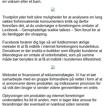
en voksen eller et barn.
Trustpilot yder helt sikre muligheder for at analysere en lang
række forhenværende konsumenters kritik og derfor
foreslåes det, at du undersøger e-forretningens omtaler af
Lexibook – Genopladelige walkie talkies – 5km forud for at
du færdiggør din shopping.
Facebook forærer dig lige så vel fuldkommen ærlige
metoder til at få indblik i internet forretningens kundefokus.
Derudover er der endda e-butikker som tilbyder kunderne at
tilkendegive en omtale af ordreforløbet, som på samme
måde bør benyttes til at få et indblik i kundernes tilfredshed.
Websitet er finansieret af reklameindtægter. Vi har et tæt
samarbejde med en gruppe forhandlere på nettet i form af at
vi annoncerer deres produkter, og indkasserer provision for
så vidt den bruger vi sender videre gennemfører en ordre.
Oplysninger om produkter og internet forretninger
understøttes fra tid til anden, men vi tager ikke ansvar for
forandringer der eventuelt er iværksat siden seneste