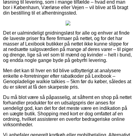
løsning til levering, som i mange tilfælde – hvad end man
bor i København, Værløse eller Vejen – vil blive at få bragt
din bestilling til et afhentningssted.
Det er ualmindeligt gnidningsløst for alle og enhver at finde
de laveste priser fra flere firmaer på nettet, og for det har
masser af Lexibook butikker på nettet ikke kunne slippe for
at nedsætte salgsværdien på mange af deres varer – til piger
og drenge, lige så vel som til mænd og kvinder – helt i bund,
og endda nogle gange byde på gebyrfri levering.
Men det kan til hver en tid blive udbytterigt at analysere
enkelte e-forretninger efter rabatkoder på Lexibook –
Genopladelige walkie talkies – 5km før du køber, således at
du er sikret at få den skarpeste pris.
Du må blot være så påpasselig, at såfremt en shop på nettet
forhandler produkter for en udsalgspris der anses for
uendeligt god, kan det for det meste være en indikation på
en uægte butik. Shopping med kort er dog omfattet af en
ordning, hvilket assisterer en overfor bedrageriske online
virksomheder.
Vi anbefaler generelt kortkøb eller mobilbetaling. Alternativt