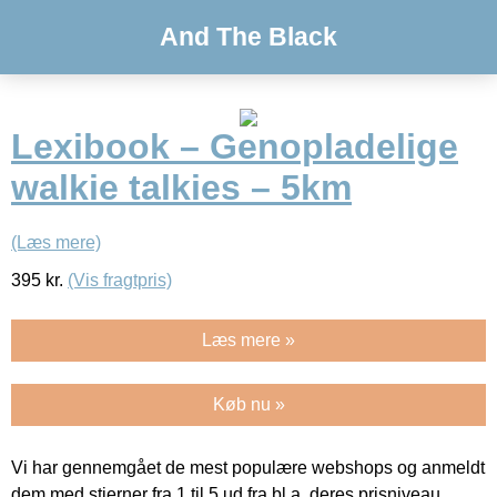
And The Black
Lexibook – Genopladelige
walkie talkies – 5km
(Læs mere)
395
kr.
(Vis fragtpris)
Læs mere »
Køb nu »
Vi har gennemgået de mest populære webshops og anmeldt
dem med stjerner fra 1 til 5 ud fra bl.a. deres prisniveau,