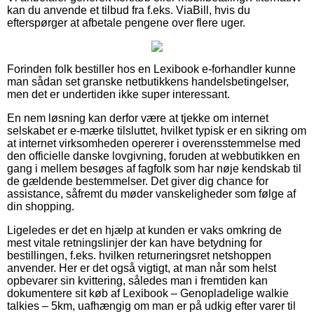
kan du anvende et tilbud fra f.eks. ViaBill, hvis du
efterspørger at afbetale pengene over flere uger.
Forinden folk bestiller hos en Lexibook e-forhandler kunne
man sådan set granske netbutikkens handelsbetingelser,
men det er undertiden ikke super interessant.
En nem løsning kan derfor være at tjekke om internet
selskabet er e-mærke tilsluttet, hvilket typisk er en sikring om
at internet virksomheden opererer i overensstemmelse med
den officielle danske lovgivning, foruden at webbutikken en
gang i mellem besøges af fagfolk som har nøje kendskab til
de gældende bestemmelser. Det giver dig chance for
assistance, såfremt du møder vanskeligheder som følge af
din shopping.
Ligeledes er det en hjælp at kunden er vaks omkring de
mest vitale retningslinjer der kan have betydning for
bestillingen, f.eks. hvilken returneringsret netshoppen
anvender. Her er det også vigtigt, at man når som helst
opbevarer sin kvittering, således man i fremtiden kan
dokumentere sit køb af Lexibook – Genopladelige walkie
talkies – 5km, uafhængig om man er på udkig efter varer til