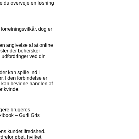
ne du overveje en løsning
orretningsvilkår, dog er
 en angivelse af at online
ister der behersker
å udfordringer ved din
r kan spille ind i
. I den forbindelse er
en kan bevidne handlen af
r kvinde.
ligere brugeres
ibook – Gurli Gris
ens kundetilfredshed.
reforløbet, hvilket