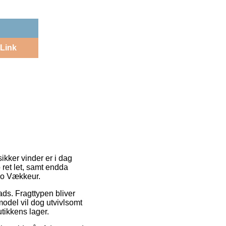
Link
ikker vinder er i dag
 ret let, samt endda
dio Vækkeur.
ads. Fragttypen bliver
model vil dog utvivlsomt
tikkens lager.