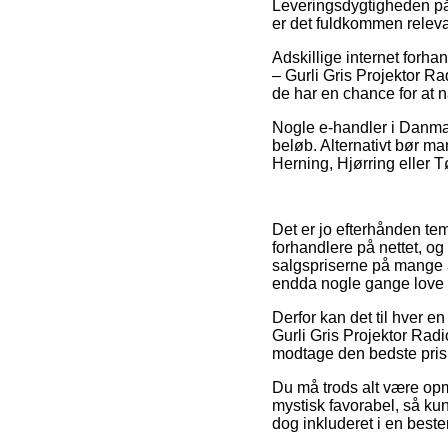
Leveringsdygtigheden på 
er det fuldkommen relev
Adskillige internet forha
– Gurli Gris Projektor Ra
de har en chance for at nå
Nogle e-handler i Danmark
beløb. Alternativt bør 
Herning, Hjørring eller Tø
Det er jo efterhånden tem
forhandlere på nettet, og
salgspriserne på mange a
endda nogle gange love p
Derfor kan det til hver en
Gurli Gris Projektor Radi
modtage den bedste pris
Du må trods alt være opmæ
mystisk favorabel, så kun
dog inkluderet i en best