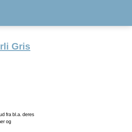
li Gris
 fra bl.a. deres
mer og