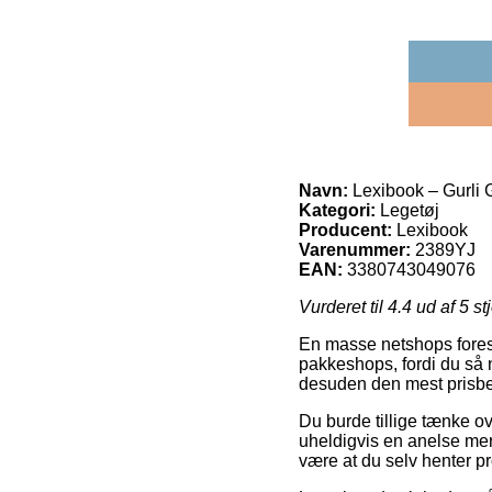
Navn:
Lexibook – Gurli 
Kategori:
Legetøj
Producent:
Lexibook
Varenummer:
2389YJ
EAN:
3380743049076
Vurderet til
4.4
ud af 5 st
En masse netshops foreslå
pakkeshops, fordi du så 
desuden den mest prisbev
Du burde tillige tænke ov
uheldigvis en anelse mere
være at du selv henter pr