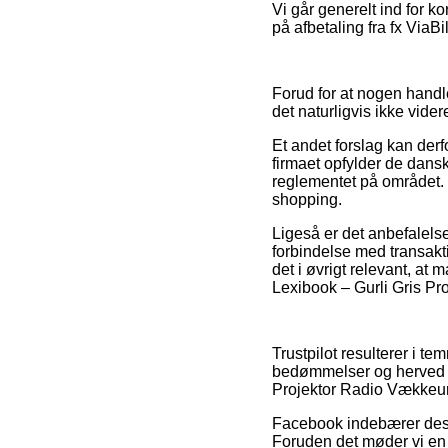
Vi går generelt ind for 
på afbetaling fra fx ViaBi
Forud for at nogen handl
det naturligvis ikke vider
Et andet forslag kan derf
firmaet opfylder de dansk
reglementet på området. D
shopping.
Ligeså er det anbefalels
forbindelse med transakti
det i øvrigt relevant, at
Lexibook – Gurli Gris Pro
Trustpilot resulterer i t
bedømmelser og herved er
Projektor Radio Vækkeur
Facebook indebærer desud
Foruden det møder vi en 