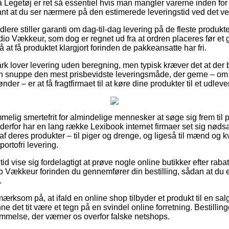
Legetøj er ret så essentiel hvis man mangler varerne inden for k
ant at du ser nærmere på den estimerede leveringstid ved det
ndlere stiller garanti om dag-til-dag levering på de fleste produ
dio Vækkeur, som dog er regnet ud fra at ordren placeres før et g
 at få produktet klargjort forinden de pakkeansatte har fri.
 lover levering uden beregning, men typisk kræver det at der be
man snuppe den mest prisbevidste leveringsmåde, der gerne – o
nder – er at få fragtfirmaet til at køre dine produkter til et udlev
melig smertefrit for almindelige mennesker at søge sig frem til pr
 derfor har en lang række Lexibook internet firmaer set sig nøds
f deres produkter – til piger og drenge, og ligeså til mænd og k
ortofri levering.
 tid vise sig fordelagtigt at prøve nogle online butikker efter ra
o Vækkeur forinden du gennemfører din bestilling, sådan at du er
.
rksom på, at ifald en online shop tilbyder et produkt til en sal
ne det tit være et tegn på en svindel online forretning. Bestillin
emmelse, der værner os overfor falske netshops.