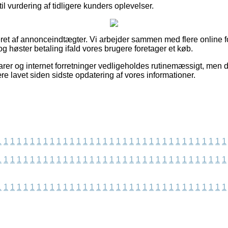
 vurdering af tidligere kunders oplevelser.
et af annonceindtægter. Vi arbejder sammen med flere online fo
g høster betaling ifald vores brugere foretager et køb.
er og internet forretninger vedligeholdes rutinemæssigt, men de
re lavet siden sidste opdatering af vores informationer.
1
1
1
1
1
1
1
1
1
1
1
1
1
1
1
1
1
1
1
1
1
1
1
1
1
1
1
1
1
1
1
1
1
1
1
1
1
1
1
1
1
1
1
1
1
1
1
1
1
1
1
1
1
1
1
1
1
1
1
1
1
1
1
1
1
1
1
1
1
1
1
1
1
1
1
1
1
1
1
1
1
1
1
1
1
1
1
1
1
1
1
1
1
1
1
1
1
1
1
1
1
1
1
1
1