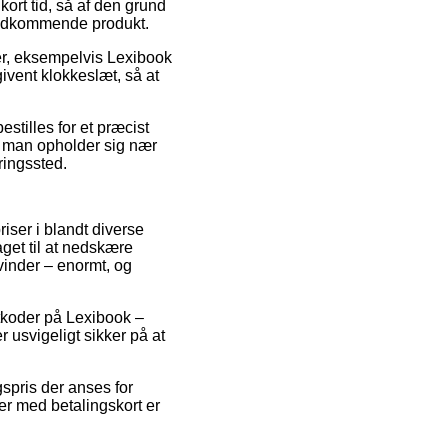
ort tid, så af den grund
 vedkommende produkt.
kter, eksempelvis Lexibook
ivent klokkeslæt, så at
stilles for et præcist
m man opholder sig nær
eringssted.
iser i blandt diverse
aget til at nedskære
vinder – enormt, og
batkoder på Lexibook –
 usvigeligt sikker på at
gspris der anses for
ger med betalingskort er