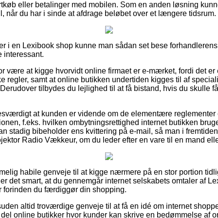
kortkøb eller betalinger med mobilen. Som en anden løsning kun
ll, når du har i sinde at afdrage beløbet over et længere tidsrum.
er i en Lexibook shop kunne man sådan set bese forhandlerens f
e interessant.
or være at kigge hvorvidt online firmaet er e-mærket, fordi det er
e regler, samt at online butikken undertiden kigges til af special
erudover tilbydes du lejlighed til at få bistand, hvis du skulle f
esværdigt at kunden er vidende om de elementære reglementer de
onen, f.eks. hvilken ombytningsrettighed internet butikken bruger
 man stadig bibeholder ens kvittering på e-mail, så man i fremtid
jektor Radio Vækkeur, om du leder efter en vare til en mand elle
emmelig habile genveje til at kigge nærmere på en stor portion tid
 det smart, at du gennemgår internet selskabets omtaler af Lex
 forinden du færdiggør din shopping.
en altid troværdige genveje til at få en idé om internet shopp
del online butikker hvor kunder kan skrive en bedømmelse af ord