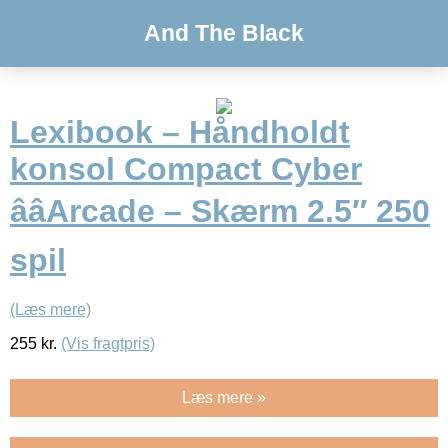
And The Black
Lexibook – Håndholdt
konsol Compact Cyber
ââArcade – Skærm 2.5″ 250
spil
(Læs mere)
255
kr.
(Vis fragtpris)
Læs mere »