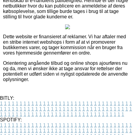
kendskab til e-handlens pålidelighed. Herinde er der nogle
netbutikker hvor du kan publicere en anmeldelse af deres
købsoplevelse, som tillige burde tages i brug til at tage
stilling til hvor glade kunderne er.
Dette website er finansieret af reklamer. Vi har aftaler med
en stribe internet webshops i form af at vi promoverer
butikkernes varer, og tager kommission når en bruger fra
vores hjemmeside gennemfører en ordre.
Orientering angående tilbud og online shops ajourføres nu
og da, men vi ønsker ikke at tage ansvar for rettelser der
potentielt er udført siden vi nyligst opdaterede de anvendte
oplysninger.
BITLY:
1
1
1
1
1
1
1
1
1
1
1
1
1
1
1
1
1
1
1
1
1
1
1
1
1
1
1
1
1
1
1
1
1
1
1
1
1
1
1
1
1
1
1
1
1
1
1
1
1
1
1
1
1
1
1
1
1
1
1
1
1
1
1
1
1
1
1
1
1
1
1
1
1
1
1
1
1
1
1
1
1
1
1
1
1
1
1
1
1
1
1
1
1
1
1
1
1
1
1
1
SPOTIFY:
1
1
1
1
1
1
1
1
1
1
1
1
1
1
1
1
1
1
1
1
1
1
1
1
1
1
1
1
1
1
1
1
1
1
1
1
1
1
1
1
1
1
1
1
1
1
1
1
1
1
1
1
1
1
1
1
1
1
1
1
1
1
1
1
1
1
1
1