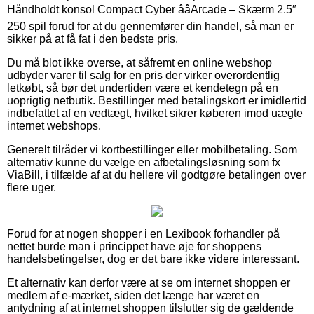
Håndholdt konsol Compact Cyber ââArcade – Skærm 2.5″
250 spil forud for at du gennemfører din handel, så man er
sikker på at få fat i den bedste pris.
Du må blot ikke overse, at såfremt en online webshop
udbyder varer til salg for en pris der virker overordentlig
letkøbt, så bør det undertiden være et kendetegn på en
uoprigtig netbutik. Bestillinger med betalingskort er imidlertid
indbefattet af en vedtægt, hvilket sikrer køberen imod uægte
internet webshops.
Generelt tilråder vi kortbestillinger eller mobilbetaling. Som
alternativ kunne du vælge en afbetalingsløsning som fx
ViaBill, i tilfælde af at du hellere vil godtgøre betalingen over
flere uger.
Forud for at nogen shopper i en Lexibook forhandler på
nettet burde man i princippet have øje for shoppens
handelsbetingelser, dog er det bare ikke videre interessant.
Et alternativ kan derfor være at se om internet shoppen er
medlem af e-mærket, siden det længe har været en
antydning af at internet shoppen tilslutter sig de gældende