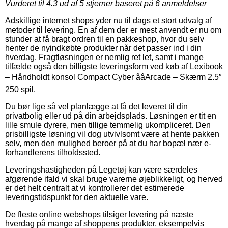
Vurderet til
4.3
ud af 5 stjerner baseret på
6
anmeldelser
Adskillige internet shops yder nu til dags et stort udvalg af
metoder til levering. En af dem der er mest anvendt er nu om
stunder at få bragt ordren til en pakkeshop, hvor du selv
henter de nyindkøbte produkter når det passer ind i din
hverdag. Fragtløsningen er nemlig ret let, samt i mange
tilfælde også den billigste leveringsform ved køb af Lexibook
– Håndholdt konsol Compact Cyber ââArcade – Skærm 2.5″
250 spil.
Du bør lige så vel planlægge at få det leveret til din
privatbolig eller ud på din arbejdsplads. Løsningen er tit en
lille smule dyrere, men tillige temmelig ukompliceret. Den
prisbilligste løsning vil dog utvivlsomt være at hente pakken
selv, men den mulighed beroer på at du har bopæl nær e-
forhandlerens tilholdssted.
Leveringshastigheden på Legetøj kan være særdeles
afgørende ifald vi skal bruge varerne øjeblikkeligt, og herved
er det helt centralt at vi kontrollerer det estimerede
leveringstidspunkt for den aktuelle vare.
De fleste online webshops tilsiger levering på næste
hverdag på mange af shoppens produkter, eksempelvis