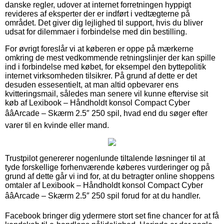
danske regler, udover at internet forretningen hyppigt
revideres af eksperter der er indført i vedtægterne på
området. Det giver dig lejlighed til support, hvis du bliver
udsat for dilemmaer i forbindelse med din bestilling.
For øvrigt foreslår vi at køberen er oppe på mærkerne
omkring de mest vedkommende retningslinjer der kan spille
ind i forbindelse med købet, for eksempel den byttepolitik
internet virksomheden tilsikrer. På grund af dette er det
desuden essesentielt, at man altid opbevarer ens
kvitteringsmail, således man senere vil kunne eftervise sit
køb af Lexibook – Håndholdt konsol Compact Cyber
ââArcade – Skærm 2.5″ 250 spil, hvad end du søger efter
varer til en kvinde eller mand.
Trustpilot genererer nogenlunde tiltalende løsninger til at
tyde forskellige forhenværende køberes vurderinger og på
grund af dette går vi ind for, at du betragter online shoppens
omtaler af Lexibook – Håndholdt konsol Compact Cyber
ââArcade – Skærm 2.5″ 250 spil forud for at du handler.
Facebook bringer dig ydermere stort set fine chancer for at få