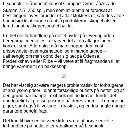
Lexibook – Håndholdt konsol Compact Cyber ââArcade –
Skærm 2.5″ 250 spil, men som imidlertid er forudsat at
bestillingen laves forud for et aftalt klokkeslæt, således at de
har udsigt til at kunne nå at få produkterne skippet afsted
forud for at pakkepersonalet har fri.
En hel del forhandlere på nettet byder på levering uden
beregning, men oftest afkræver det at du aftager for en
konkret sum. Alternativt må man snuppe den mest
prisbevidste leveringsmetode, som mange gange –
uafhængig om man opholder sig tæt på Odense,
Frederikshavn eller Ribe – vil være at få fragtmanden til at
bringe varerne til en pakkeshop.
Det har vist sig at være meget uproblematisk for forbrugerne
at analysere priser i blandt forskellige outlets på nettet, og af
den grund har mange Lexibook online firmaer fundet det
uundgåeligt at presse priserne på deres varer – til drenge og
piger, samt også til voksne – drastisk, og endda nogle gange
garantere portofri fragt.
Det kan til hver en tid være tiden værd at prøve enkelte
forhandlere på nettet efter rabatkoder på Lexibook –