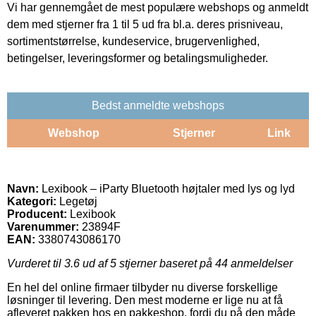
Vi har gennemgået de mest populære webshops og anmeldt
dem med stjerner fra 1 til 5 ud fra bl.a. deres prisniveau,
sortimentstørrelse, kundeservice, brugervenlighed,
betingelser, leveringsformer og betalingsmuligheder.
Bedst anmeldte webshops
Webshop
Stjerner
Link
Navn:
Lexibook – iParty Bluetooth højtaler med lys og lyd
Kategori:
Legetøj
Producent:
Lexibook
Varenummer:
23894F
EAN:
3380743086170
Vurderet til
3.6
ud af 5 stjerner baseret på
44
anmeldelser
En hel del online firmaer tilbyder nu diverse forskellige
løsninger til levering. Den mest moderne er lige nu at få
afleveret pakken hos en pakkeshop, fordi du på den måde