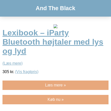
And The Black
Lexibook – iParty
Bluetooth højtaler med lys
og lyd
(Læs mere)
305
kr.
(Vis fragtpris)
Læs mere »
Køb nu »