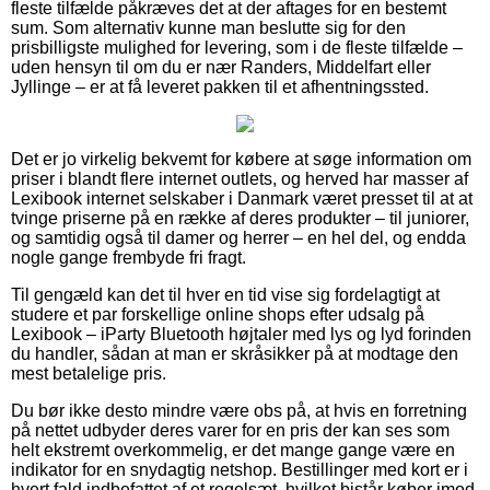
fleste tilfælde påkræves det at der aftages for en bestemt
sum. Som alternativ kunne man beslutte sig for den
prisbilligste mulighed for levering, som i de fleste tilfælde –
uden hensyn til om du er nær Randers, Middelfart eller
Jyllinge – er at få leveret pakken til et afhentningssted.
Det er jo virkelig bekvemt for købere at søge information om
priser i blandt flere internet outlets, og herved har masser af
Lexibook internet selskaber i Danmark været presset til at at
tvinge priserne på en række af deres produkter – til juniorer,
og samtidig også til damer og herrer – en hel del, og endda
nogle gange frembyde fri fragt.
Til gengæld kan det til hver en tid vise sig fordelagtigt at
studere et par forskellige online shops efter udsalg på
Lexibook – iParty Bluetooth højtaler med lys og lyd forinden
du handler, sådan at man er skråsikker på at modtage den
mest betalelige pris.
Du bør ikke desto mindre være obs på, at hvis en forretning
på nettet udbyder deres varer for en pris der kan ses som
helt ekstremt overkommelig, er det mange gange være en
indikator for en snydagtig netshop. Bestillinger med kort er i
hvert fald indbefattet af et regelsæt, hvilket bistår køber imod