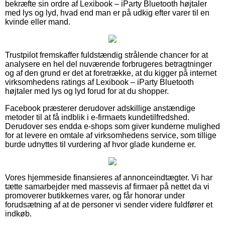
bekræfte sin ordre af Lexibook – iParty Bluetooth højtaler
med lys og lyd, hvad end man er på udkig efter varer til en
kvinde eller mand.
Trustpilot fremskaffer fuldstændig strålende chancer for at
analysere en hel del nuværende forbrugeres betragtninger
og af den grund er det at foretrække, at du kigger på internet
virksomhedens ratings af Lexibook – iParty Bluetooth
højtaler med lys og lyd forud for at du shopper.
Facebook præsterer derudover adskillige anstændige
metoder til at få indblik i e-firmaets kundetilfredshed.
Derudover ses endda e-shops som giver kunderne mulighed
for at levere en omtale af virksomhedens service, som tillige
burde udnyttes til vurdering af hvor glade kunderne er.
Vores hjemmeside finansieres af annonceindtægter. Vi har
tætte samarbejder med massevis af firmaer på nettet da vi
promoverer butikkernes varer, og får honorar under
forudsætning af at de personer vi sender videre fuldfører et
indkøb.