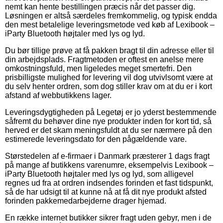
nemt kan hente bestillingen præcis når det passer dig.
Løsningen er altså særdeles fremkommelig, og typisk endda
den mest betalelige leveringsmetode ved køb af Lexibook –
iParty Bluetooth højtaler med lys og lyd.
Du bør tillige prøve at få pakken bragt til din adresse eller til
din arbejdsplads. Fragtmetoden er oftest en anelse mere
omkostningsfuld, men ligeledes meget smertefri. Den
prisbilligste mulighed for levering vil dog utvivlsomt være at
du selv henter ordren, som dog stiller krav om at du er i kort
afstand af webbutikkens lager.
Leveringsdygtigheden på Legetøj er jo yderst bestemmende
såfremt du behøver dine nye produkter inden for kort tid, så
herved er det skam meningsfuldt at du ser nærmere på den
estimerede leveringsdato for den pågældende vare.
Størstedelen af e-firmaer i Danmark præsterer 1 dags fragt
på mange af butikkens varenumre, eksempelvis Lexibook –
iParty Bluetooth højtaler med lys og lyd, som alligevel
regnes ud fra at ordren indsendes forinden et fast tidspunkt,
så de har udsigt til at kunne nå at få dit nye produkt afsted
forinden pakkemedarbejderne drager hjemad.
En række internet butikker sikrer fragt uden gebyr, men i de