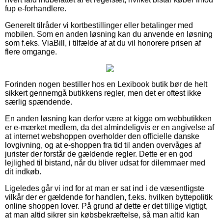
fup e-forhandlere.
Generelt tilråder vi kortbestillinger eller betalinger med
mobilen. Som en anden løsning kan du anvende en løsning
som f.eks. ViaBill, i tilfælde af at du vil honorere prisen af
flere omgange.
Forinden nogen bestiller hos en Lexibook butik bør de helt
sikkert gennemgå butikkens regler, men det er oftest ikke
særlig spændende.
En anden løsning kan derfor være at kigge om webbutikken
er e-mærket medlem, da det almindeligvis er en angivelse af
at internet webshoppen overholder den officielle danske
lovgivning, og at e-shoppen fra tid til anden overvåges af
jurister der forstår de gældende regler. Dette er en god
lejlighed til bistand, når du bliver udsat for dilemmaer med
dit indkøb.
Ligeledes går vi ind for at man er sat ind i de væsentligste
vilkår der er gældende for handlen, f.eks. hvilken byttepolitik
online shoppen lover. På grund af dette er det tillige vigtigt,
at man altid sikrer sin købsbekræftelse, så man altid kan