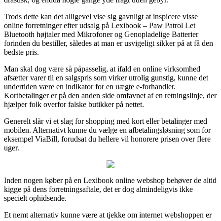
Trods dette kan det alligevel vise sig gavnligt at inspicere visse
online forretninger efter udsalg på Lexibook – Paw Patrol Let
Bluetooth højtaler med Mikrofoner og Genopladelige Batterier
forinden du bestiller, således at man er usvigeligt sikker på at få den
bedste pris.
Man skal dog være så påpasselig, at ifald en online virksomhed
afsætter varer til en salgspris som virker utrolig gunstig, kunne det
undertiden være en indikator for en uægte e-forhandler.
Kortbetalinger er på den anden side omfavnet af en retningslinje, der
hjælper folk overfor falske butikker på nettet.
Generelt slår vi et slag for shopping med kort eller betalinger med
mobilen. Alternativt kunne du vælge en afbetalingsløsning som for
eksempel ViaBill, forudsat du hellere vil honorere prisen over flere
uger.
Inden nogen køber på en Lexibook online webshop behøver de altid
kigge på dens forretningsaftale, det er dog almindeligvis ikke
specielt ophidsende.
Et nemt alternativ kunne være at tjekke om internet webshoppen er