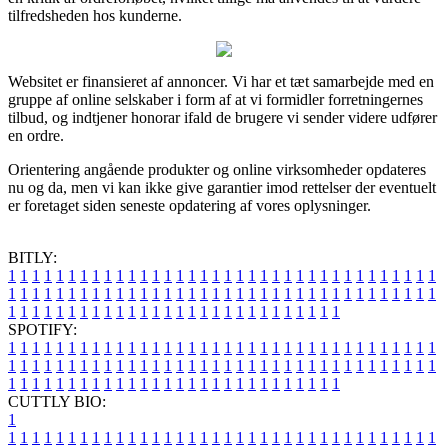
tilfredsheden hos kunderne.
Websitet er finansieret af annoncer. Vi har et tæt samarbejde med en
gruppe af online selskaber i form af at vi formidler forretningernes
tilbud, og indtjener honorar ifald de brugere vi sender videre udfører
en ordre.
Orientering angående produkter og online virksomheder opdateres
nu og da, men vi kan ikke give garantier imod rettelser der eventuelt
er foretaget siden seneste opdatering af vores oplysninger.
BITLY:
1
1
1
1
1
1
1
1
1
1
1
1
1
1
1
1
1
1
1
1
1
1
1
1
1
1
1
1
1
1
1
1
1
1
1
1
1
1
1
1
1
1
1
1
1
1
1
1
1
1
1
1
1
1
1
1
1
1
1
1
1
1
1
1
1
1
1
1
1
1
1
1
1
1
1
1
1
1
1
1
1
1
1
1
1
1
1
1
1
1
1
1
1
1
1
1
1
1
1
1
SPOTIFY:
1
1
1
1
1
1
1
1
1
1
1
1
1
1
1
1
1
1
1
1
1
1
1
1
1
1
1
1
1
1
1
1
1
1
1
1
1
1
1
1
1
1
1
1
1
1
1
1
1
1
1
1
1
1
1
1
1
1
1
1
1
1
1
1
1
1
1
1
1
1
1
1
1
1
1
1
1
1
1
1
1
1
1
1
1
1
1
1
1
1
1
1
1
1
1
1
1
1
1
1
CUTTLY BIO:
1
1
1
1
1
1
1
1
1
1
1
1
1
1
1
1
1
1
1
1
1
1
1
1
1
1
1
1
1
1
1
1
1
1
1
1
1