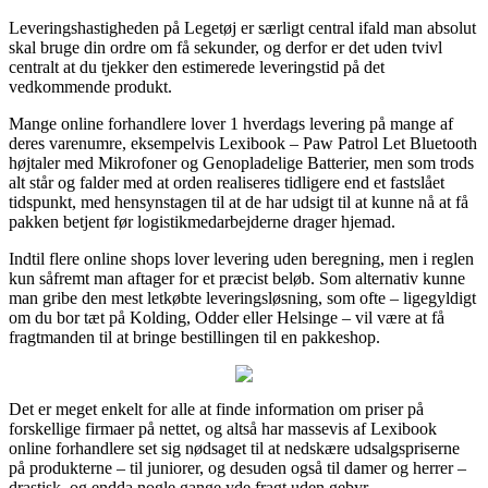
Leveringshastigheden på Legetøj er særligt central ifald man absolut
skal bruge din ordre om få sekunder, og derfor er det uden tvivl
centralt at du tjekker den estimerede leveringstid på det
vedkommende produkt.
Mange online forhandlere lover 1 hverdags levering på mange af
deres varenumre, eksempelvis Lexibook – Paw Patrol Let Bluetooth
højtaler med Mikrofoner og Genopladelige Batterier, men som trods
alt står og falder med at orden realiseres tidligere end et fastslået
tidspunkt, med hensynstagen til at de har udsigt til at kunne nå at få
pakken betjent før logistikmedarbejderne drager hjemad.
Indtil flere online shops lover levering uden beregning, men i reglen
kun såfremt man aftager for et præcist beløb. Som alternativ kunne
man gribe den mest letkøbte leveringsløsning, som ofte – ligegyldigt
om du bor tæt på Kolding, Odder eller Helsinge – vil være at få
fragtmanden til at bringe bestillingen til en pakkeshop.
Det er meget enkelt for alle at finde information om priser på
forskellige firmaer på nettet, og altså har massevis af Lexibook
online forhandlere set sig nødsaget til at nedskære udsalgspriserne
på produkterne – til juniorer, og desuden også til damer og herrer –
drastisk, og endda nogle gange yde fragt uden gebyr.