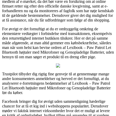
medlem af e-mærket, da det bør være en forsikring om at online
firmaet retter sig efter den officielle danske lovgivning, samt at e-
forhandleren nu og da monitoreres af fagfolk som har nøje kendskab
til de gældende bestemmelser. Derudover giver det dig mulighed for
at få assistance, når du får udfordringer som følge af din shopping.
For øvrigt er det fornuftigt at du er omhyggelig omkring de
elementære vedtægter i forbindelse med transaktionen, eksempelvis
den returrettighed internet butikken tilsikrer. Her er det på samme
måde afgørende, at man altid gemmer ens købsbekræftelse, således
man når som helst kan bevise ordren af Lexibook – Paw Patrol Let
Bluetooth højtaler med Mikrofoner og Genopladelige Batterier, uden
hensyn til om man søger et produkt til en dreng eller pige.
Trustpilot tilbyder dig rigtig fine genveje til at gennemsøge mange
andre konsumenters anmeldelser og herved er det fornuftigt, at du
analyserer e-forretningens bedømmelser af Lexibook – Paw Patrol
Let Bluetooth højtaler med Mikrofoner og Genopladelige Batterier
før du køber.
Facebook bringer dig for øvrigt uden sammenligning hæderlige
chancer for at få et kig ind i webshoppens popularitet. Derudover
møder vi faktisk internet virksomheder hvor det er muligt at levere
en kritik af ordreforløbet, hvilket tillige må anvendes til at vurdere