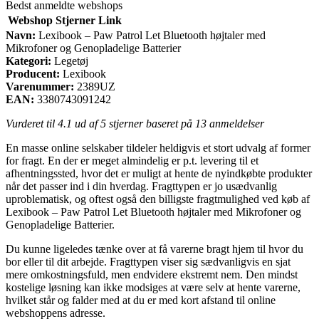
Bedst anmeldte webshops
Webshop
Stjerner
Link
Navn:
Lexibook – Paw Patrol Let Bluetooth højtaler med
Mikrofoner og Genopladelige Batterier
Kategori:
Legetøj
Producent:
Lexibook
Varenummer:
2389UZ
EAN:
3380743091242
Vurderet til
4.1
ud af 5 stjerner baseret på
13
anmeldelser
En masse online selskaber tildeler heldigvis et stort udvalg af former
for fragt. En der er meget almindelig er p.t. levering til et
afhentningssted, hvor det er muligt at hente de nyindkøbte produkter
når det passer ind i din hverdag. Fragttypen er jo usædvanlig
uproblematisk, og oftest også den billigste fragtmulighed ved køb af
Lexibook – Paw Patrol Let Bluetooth højtaler med Mikrofoner og
Genopladelige Batterier.
Du kunne ligeledes tænke over at få varerne bragt hjem til hvor du
bor eller til dit arbejde. Fragttypen viser sig sædvanligvis en sjat
mere omkostningsfuld, men endvidere ekstremt nem. Den mindst
kostelige løsning kan ikke modsiges at være selv at hente varerne,
hvilket står og falder med at du er med kort afstand til online
webshoppens adresse.