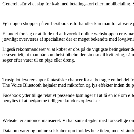
Generelt slår vi et slag for køb med betalingskort eller mobilbetaling.
Før nogen shopper på en Lexibook e-forhandler kan man for at være på
Et andet forslag er at finde ud af hvorvidt online webshoppen er e-mærk
jævnligt overværes af specialister der er meget bekendte med lovgivn
Ligeså rekommanderer vi at køber er obs på de vigtigste betingelser de
essesentielt, at man når som helst bibeholder sin e-mail kvittering, 
søger efter varer til en pige eller dreng.
Trustpilot leverer super fantastiske chancer for at betragte en hel del
The Voice Bluetooth højtaler med mikrofon og lys effekter inden du pl
Facebook yder tillige relativt passende løsninger til at få en idé om 
benyttes til at bedømme tidligere kunders oplevelser.
Websitet er annoncefinansieret. Vi har samarbejder med forskellige o
Data om varer og online selskaber opretholdes hele tiden, men vi ønsker