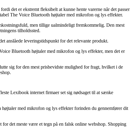
ordi det er ekstremt fleksibelt at kunne hente varerne når det passer
rtabel The Voice Bluetooth højtaler med mikrofon og lys effekter.
e omkostningsfuld, men tillige ualmindeligt fremkommelig. Den mest
tningens tilholdssted.
t anslåede leveringstidspunkt for det relevante produkt.
ice Bluetooth højtaler med mikrofon og lys effekter, men det er
utte sig for den mest prisbevidste mulighed for fragt, hvilket i de
eshop.
 fleste Lexibook internet firmaer set sig nødsaget til at sænke
th højtaler med mikrofon og lys effekter forinden du gennemfører dit
e det for det meste være et tegn på en falsk online webshop. Shopping