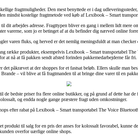
kellige fragtmuligheder. Den mest benyttede er i dag udleveringssteder, f
es den mindst kostelige fragtmetode ved køb af Lexibook – Smart transpo
r til dit arbejdes adresse. Fragttypen bliver en gang i mellem lidt mer
nter varerne, som jo er betinget af at du befinder dig nærved online forre
ler varen fluks, og herved er det nemlig meningsfuldt at man checker de
g række produkter, eksempelvis Lexibook – Smart transportabel The Vo
e for at nå at få pakken sendt afsted forinden pakkemedarbejderne får fri.
 det påkrævet at der shoppes for et fastsat beløb. Ellers skulle man besl
 Brande – vil blive at få fragtmanden til at bringe dine varer til en pakk
il de bedste priser fra flere online butikker, og på grund af dette har de
 kolossalt, og endda nogle gange præstere fragt uden omkostninger.
etshops efter rabat på Lexibook – Smart transportabel The Voice Bluetoo
r et produkt til salg for en pris der anses for kolossalt favorabel, kunn
 kunden overfor uærlige online shops.