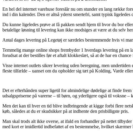
En hel del internet varehuse foreslår nu om stunder en lang række fors
ind i din kalender. Den er altså yderst smertefri, samt typisk ligeled
Du kunne ligeledes prøve at få pakken sendt hjem til hvor du bor elle
betalelige løsning til levering kan ikke modsiges at være at du selv he
Antal dages levering på Legetøj er særdeles bestemmende hvis vi mang
Temmelig mange online shops frembyder 1 hverdags levering på en lan
forudsat at der bestilles før et aftalt klokkeslæt, så at de har en chanc
Visse internet outlets sikrer levering uden beregning, men undertiden er
fleste tilfælde – uanset om du opholder sig tæt på Kolding, Varde eller
Det er efterhånden super ligetil for almindelige dødelige at finde frem t
udsalgspriserne på varerne – til børn, og yderligere også til voksne –
Men det kan til hver en tid blive indbringende at kigge forbi flere n
køb, således at du er skudsikker på at indhente den prisbilligste pris.
Man skal trods alt ikke overse, at ifald en forhandler på nettet tilbyde
med kort er imidlertid indbefattet af en bestemmelse, hvilket skærmer