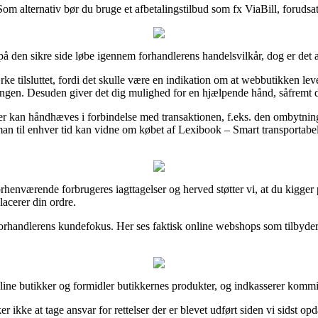
 Som alternativ bør du bruge et afbetalingstilbud som fx ViaBill, forudsa
 den sikre side løbe igennem forhandlerens handelsvilkår, dog er det al
e tilsluttet, fordi det skulle være en indikation om at webbutikken leve
ingen. Desuden giver det dig mulighed for en hjælpende hånd, såfremt 
r kan håndhæves i forbindelse med transaktionen, f.eks. den ombytningspo
så man til enhver tid kan vidne om købet af Lexibook – Smart transporta
 forhenværende forbrugeres iagttagelser og herved støtter vi, at du kigger
acerer din ordre.
e-forhandlerens kundefokus. Her ses faktisk online webshops som tilbyder
nline butikker og formidler butikkernes produkter, og indkasserer komm
 ikke at tage ansvar for rettelser der er blevet udført siden vi sidst op