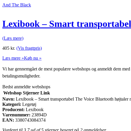
And The Black
Lexibook – Smart transportabel 
(Læs mere)
405
kr.
(Vis fragtpris)
Læs mere »
Køb nu »
Vi har gennemgået de mest populære webshops og anmeldt dem med stjern
betalingsmuligheder.
Bedst anmeldte webshops
Webshop
Stjerner
Link
Navn:
Lexibook – Smart transportabel The Voice Bluetooth højtaler 
Kategori:
Legetøj
Producent:
Lexibook
Varenummer:
23894D
EAN:
3380743084374
Vurderet til
3.7
ud af 5 stjerner baseret på
2
anmeldelser