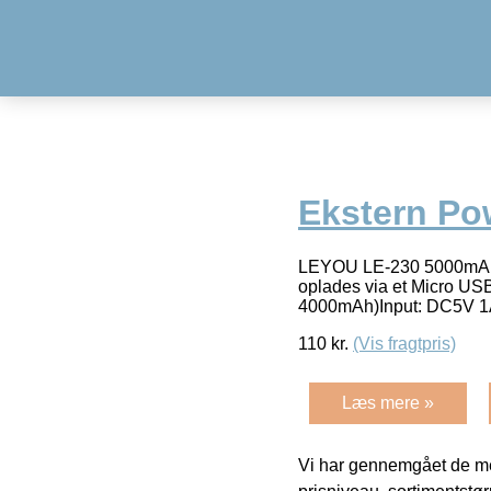
Ekstern Po
LEYOU LE-230 5000mAh E
oplades via et Micro USB
4000mAh)Input: DC5V 1A
110
kr.
(Vis fragtpris)
Læs mere »
Vi har gennemgået de mes