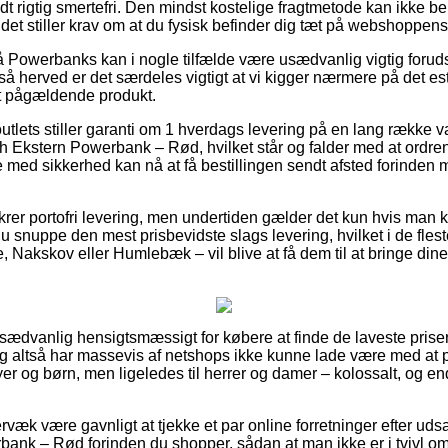
 rigtig smertefri. Den mindst kostelige fragtmetode kan ikke b
et stiller krav om at du fysisk befinder dig tæt på webshoppens 
 Powerbanks kan i nogle tilfælde være usædvanlig vigtig forud
så herved er det særdeles vigtigt at vi kigger nærmere på det e
et pågældende produkt.
outlets stiller garanti om 1 hverdags levering på en lang række 
stern Powerbank – Rød, hvilket står og falder med at ordren 
e med sikkerhed kan nå at få bestillingen sendt afsted forinden
ikrer portofri levering, men undertiden gælder det kun hvis man 
du snuppe den mest prisbevidste slags levering, hvilket i de fles
Nakskov eller Humlebæk – vil blive at få dem til at bringe dine 
usædvanlig hensigtsmæssigt for købere at finde de laveste priser 
g altså har massevis af netshops ikke kunne lade være med at 
yer og børn, men ligeledes til herrer og damer – kolossalt, og e
.
rvæk være gavnligt at tjekke et par online forretninger efter 
nk – Rød forinden du shopper, sådan at man ikke er i tvivl om