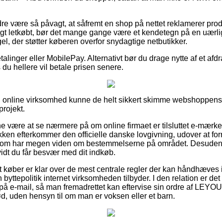
re være så påvagt, at såfremt en shop på nettet reklamerer prod
gt letkøbt, bør det mange gange være et kendetegn på en uærlig
gel, der støtter køberen overfor snydagtige netbutikker.
etalinger eller MobilePay. Alternativt bør du drage nytte af et af
 du hellere vil betale prisen senere.
n online virksomhed kunne de helt sikkert skimme webshoppens 
projekt.
være at se nærmere på om online firmaet er tilsluttet e-mærke
kken efterkommer den officielle danske lovgivning, udover at fo
 som har megen viden om bestemmelserne på området. Desuden 
å vidt du får besvær med dit indkøb.
t køber er klar over de mest centrale regler der kan håndhæves 
yttepolitik internet virksomheden tilbyder. I den relation er det ti
 på e-mail, så man fremadrettet kan eftervise sin ordre af LE
, uden hensyn til om man er voksen eller et barn.