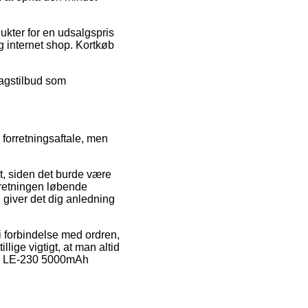
ukter for en udsalgspris
 internet shop. Kortkøb
dragstilbud som
forretningsaftale, men
t, siden det burde være
rretningen løbende
giver det dig anledning
i forbindelse med ordren,
llige vigtigt, at man altid
YOU LE-230 5000mAh