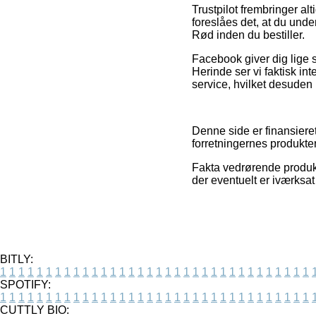
Trustpilot frembringer al
foreslåes det, at du un
Rød inden du bestiller.
Facebook giver dig lige så
Herinde ser vi faktisk i
service, hvilket desuden 
Denne side er finansieret
forretningernes produkte
Fakta vedrørende produkt
der eventuelt er iværksat
BITLY:
1
1
1
1
1
1
1
1
1
1
1
1
1
1
1
1
1
1
1
1
1
1
1
1
1
1
1
1
1
1
1
1
1
1
SPOTIFY:
1
1
1
1
1
1
1
1
1
1
1
1
1
1
1
1
1
1
1
1
1
1
1
1
1
1
1
1
1
1
1
1
1
1
CUTTLY BIO: