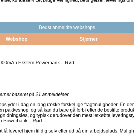
rrelse, kundeservice, brugervenlighed, betingelser, leveringsfor
Bedst anmeldte webshops
Webshop
Stjerner
00mAh Ekstern Powerbank – Rød
jerner baseret på
21
anmeldelser
ops yder i dag en lang række forskellige fragtmuligheder. En der
l en pakkeshop, og så kan du bare gå forbi efter de bestilte produk
ra gnidningsløs, og typisk derudover den mest letkøbte levering
n Powerbank – Rød.
at få leveret hjem til dig selv eller ud på din arbejdsplads. Muli