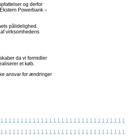
pfattelser og derfor
h Ekstern Powerbank –
maets pålidelighed.
e af virksomhedens
.
skaber da vi formidler
aliserer et køb.
kke ansvar for ændringer
1
1
1
1
1
1
1
1
1
1
1
1
1
1
1
1
1
1
1
1
1
1
1
1
1
1
1
1
1
1
1
1
1
1
1
1
1
1
1
1
1
1
1
1
1
1
1
1
1
1
1
1
1
1
1
1
1
1
1
1
1
1