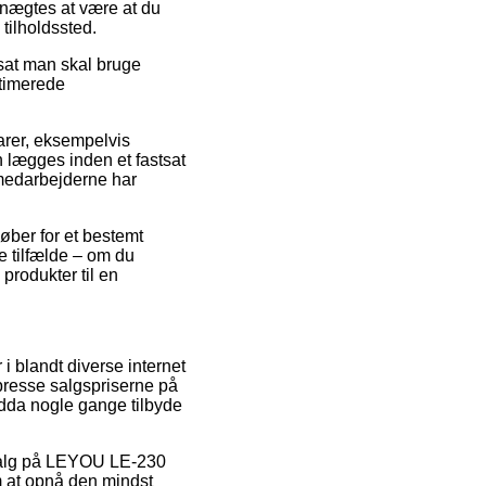
enægtes at være at du
tilholdssted.
sat man skal bruge
stimerede
varer, eksempelvis
lægges inden et fastsat
 medarbejderne har
køber for et bestemt
te tilfælde – om du
produkter til en
i blandt diverse internet
presse salgspriserne på
ndda nogle gange tilbyde
udsalg på LEYOU LE-230
 at opnå den mindst