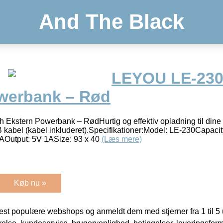
And The Black
LEYOU LE-23
werbank – Rød
kstern Powerbank – RødHurtig og effektiv opladning til din
 kabel (kabel inkluderet).Specifikationer:Model: LE-230Capaci
Output: 5V 1ASize: 93 x 40
(Læs mere)
Køb nu »
t populære webshops og anmeldt dem med stjerner fra 1 til 5 ud