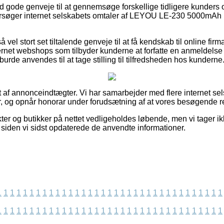
tid gode genveje til at gennemsøge forskellige tidligere kunders o
dersøger internet selskabets omtaler af LEYOU LE-230 5000mA
 vel stort set tiltalende genveje til at få kendskab til online fir
nternet webshops som tilbyder kunderne at forfatte en anmeldels
burde anvendes til at tage stilling til tilfredsheden hos kunderne
 af annonceindtægter. Vi har samarbejder med flere internet sel
r, og opnår honorar under forudsætning af at vores besøgende re
er og butikker på nettet vedligeholdes løbende, men vi tager i
 siden vi sidst opdaterede de anvendte informationer.
1
1
1
1
1
1
1
1
1
1
1
1
1
1
1
1
1
1
1
1
1
1
1
1
1
1
1
1
1
1
1
1
1
1
1
1
1
1
1
1
1
1
1
1
1
1
1
1
1
1
1
1
1
1
1
1
1
1
1
1
1
1
1
1
1
1
1
1
1
1