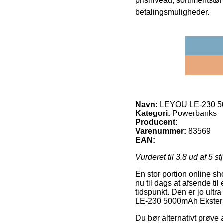
prisniveau, sortimentstø
betalingsmuligheder.
Navn:
LEYOU LE-230 50
Kategori:
Powerbanks
Producent:
Varenummer:
83569
EAN:
Vurderet til
3.8
ud af 5 st
En stor portion online sh
nu til dags at afsende ti
tidspunkt. Den er jo ult
LE-230 5000mAh Ekster
Du bør alternativt prøve 