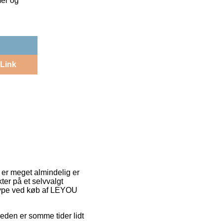
mer og
Link
 er meget almindelig er
ter på et selvvalgt
stype ved køb af LEYOU
gheden er somme tider lidt