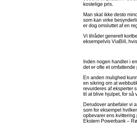
kostelige pris.
Man skal ikke desto mind
som kan virke besynderli
er dog omsluttet af en re
Vi tilråder generelt kortb
eksempelvis ViaBill, hvis
Inden nogen handler i e
det er ofte et omfattende 
En anden mulighed kunne 
en sikring om at webbuti
revurderes af eksperter
til at blive hjulpet, for s
Derudover anbefaler vi a
som for eksempel hvilken b
opbevarer ens kvittering
Ekstern Powerbank – Rød