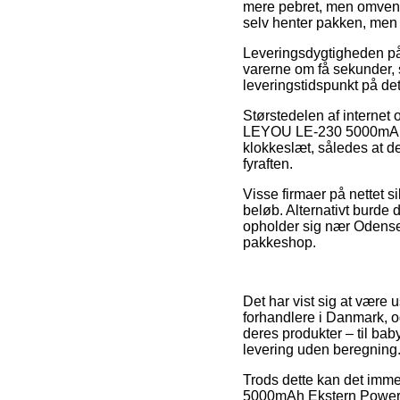
mere pebret, men omvendt
selv henter pakken, men d
Leveringsdygtigheden på
varerne om få sekunder, 
leveringstidspunkt på d
Størstedelen af internet 
LEYOU LE-230 5000mAh Ek
klokkeslæt, således at d
fyraften.
Visse firmaer på nettet s
beløb. Alternativt burde 
opholder sig nær Odense, 
pakkeshop.
Det har vist sig at være 
forhandlere i Danmark, o
deres produkter – til bab
levering uden beregning
Trods dette kan det imme
5000mAh Ekstern Powerba