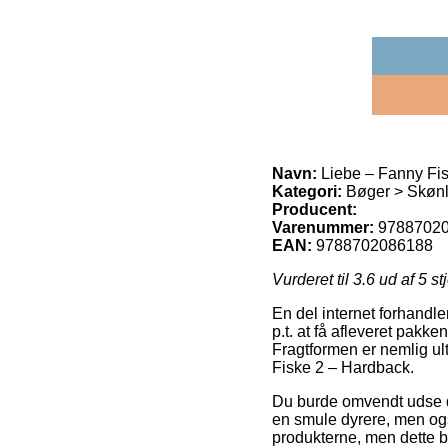
Navn:
Liebe – Fanny Fi
Kategori:
Bøger > Skønli
Producent:
Varenummer:
9788702
EAN:
9788702086188
Vurderet til
3.6
ud af 5 st
En del internet forhandle
p.t. at få afleveret pakk
Fragtformen er nemlig ult
Fiske 2 – Hardback.
Du burde omvendt udse dig
en smule dyrere, men ogs
produkterne, men dette b