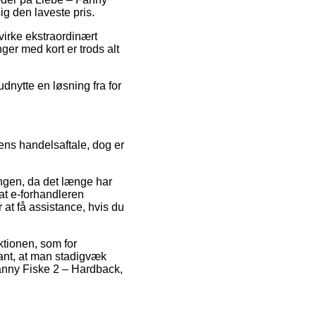
ig den laveste pris.
virke ekstraordinært
er med kort er trods alt
dnytte en løsning fra for
ens handelsaftale, dog er
ngen, da det længe har
at e-forhandleren
 at få assistance, hvis du
ktionen, som for
evant, at man stadigvæk
anny Fiske 2 – Hardback,