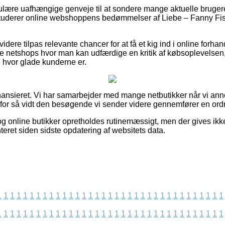
egulære uafhængige genveje til at sondere mange aktuelle bruger
u studerer online webshoppens bedømmelser af Liebe – Fanny Fi
ere tilpas relevante chancer for at få et kig ind i online forha
e netshops hvor man kan udfærdige en kritik af købsoplevelse
e hvor glade kunderne er.
ansieret. Vi har samarbejder med mange netbutikker når vi ann
for så vidt den besøgende vi sender videre gennemfører en ord
g online butikker opretholdes rutinemæssigt, men der gives ikke
eret siden sidste opdatering af websitets data.
1
1
1
1
1
1
1
1
1
1
1
1
1
1
1
1
1
1
1
1
1
1
1
1
1
1
1
1
1
1
1
1
1
1
1
1
1
1
1
1
1
1
1
1
1
1
1
1
1
1
1
1
1
1
1
1
1
1
1
1
1
1
1
1
1
1
1
1
1
1