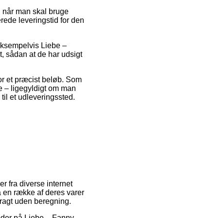
l når man skal bruge
rede leveringstid for den
eksempelvis Liebe –
t, sådan at de har udsigt
for et præcist beløb. Som
lde – ligegyldigt om man
 til et udleveringssted.
er fra diverse internet
på en række af deres varer
 fragt uden beregning.
tkoder på Liebe – Fanny