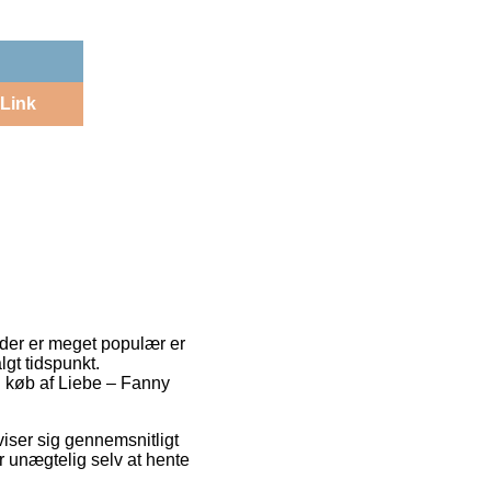
Link
n der er meget populær er
lgt tidspunkt.
ed køb af Liebe – Fanny
viser sig gennemsnitligt
 unægtelig selv at hente