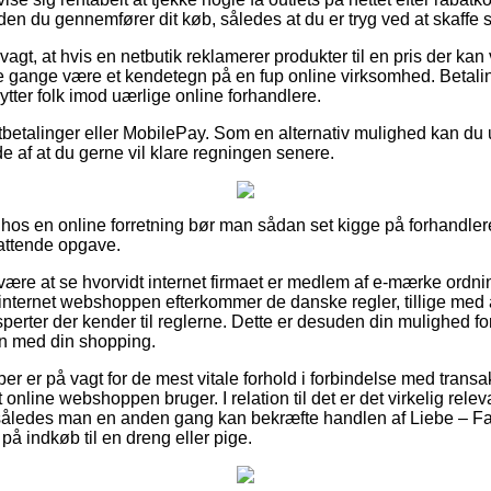
en du gennemfører dit køb, således at du er tryg ved at skaffe s
t, at hvis en netbutik reklamerer produkter til en pris der kan 
 gange være et kendetegn på en fup online virksomhed. Betaling
kytter folk imod uærlige online forhandlere.
tbetalinger eller MobilePay. Som en alternativ mulighed kan du u
lde af at du gerne vil klare regningen senere.
 hos en online forretning bør man sådan set kigge på forhandler
attende opgave.
re at se hvorvidt internet firmaet er medlem af e-mærke ordni
 internet webshoppen efterkommer de danske regler, tillige med 
erter der kender til reglerne. Dette er desuden din mulighed for
en med din shopping.
ber er på vagt for de mest vitale forhold i forbindelse med transa
 online webshoppen bruger. I relation til det er det virkelig rel
, således man en anden gang kan bekræfte handlen af Liebe – F
på indkøb til en dreng eller pige.