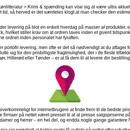
ønlitteratur > Krimi & spænding kan vise sig at være ultra aktue
t tid, så herved er det særdeles klogt at man checker den estime
r levering på blot en enkelt hverdag på masser af produkter, 
 hvilket stiller krav om at ordren laves inden et givent tidspunk
rne ordnet inden personalet har fyraften.
er portofri levering, men ofte er det så nødvendigt at du aftager 
utte sig for den prisbilligste fragtmulighed, der i de fleste tilfæ
, Hillerød eller Tønder – er at få dem til at levere din bestilling
overkommeligt for internetbrugere at finde frem til de bedste pris
e firmaer på nettet været presset til at at presse salgspriserne 
 til damer og herrer – en hel del, og endda nogle gange garantere
vise sig rentabelt at tjekke nogle få outlets på nettet efter raba