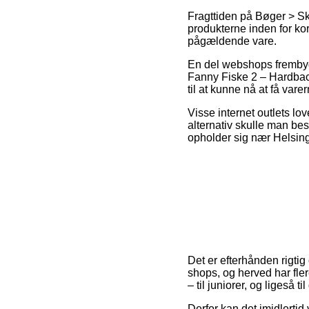
Fragttiden på Bøger > Sk
produkterne inden for kor
pågældende vare.
En del webshops frembyde
Fanny Fiske 2 – Hardback,
til at kunne nå at få vare
Visse internet outlets lov
alternativ skulle man besl
opholder sig nær Helsingør
Det er efterhånden rigtig 
shops, og herved har fler
– til juniorer, og ligeså
Derfor kan det imidlertid 