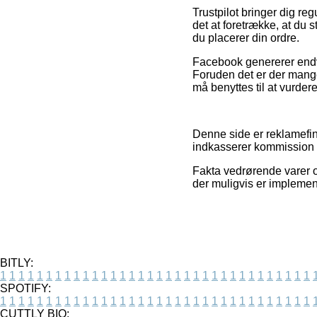
Trustpilot bringer dig r
det at foretrække, at d
du placerer din ordre.
Facebook genererer endvid
Foruden det er der mang
må benyttes til at vurder
Denne side er reklamefin
indkasserer kommission 
Fakta vedrørende varer o
der muligvis er implement
BITLY:
1
1
1
1
1
1
1
1
1
1
1
1
1
1
1
1
1
1
1
1
1
1
1
1
1
1
1
1
1
1
1
1
1
1
SPOTIFY:
1
1
1
1
1
1
1
1
1
1
1
1
1
1
1
1
1
1
1
1
1
1
1
1
1
1
1
1
1
1
1
1
1
1
CUTTLY BIO: