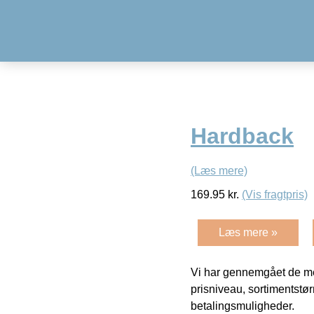
Hardback
(Læs mere)
169.95
kr.
(Vis fragtpris)
Læs mere »
Vi har gennemgået de mes
prisniveau, sortimentstø
betalingsmuligheder.