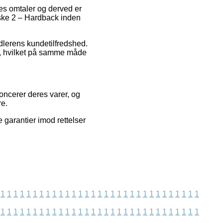
es omtaler og derved er
ske 2 – Hardback inden
ndlerens kundetilfredshed.
n, hvilket på samme måde
oncerer deres varer, og
re.
 garantier imod rettelser
1
1
1
1
1
1
1
1
1
1
1
1
1
1
1
1
1
1
1
1
1
1
1
1
1
1
1
1
1
1
1
1
1
1
1
1
1
1
1
1
1
1
1
1
1
1
1
1
1
1
1
1
1
1
1
1
1
1
1
1
1
1