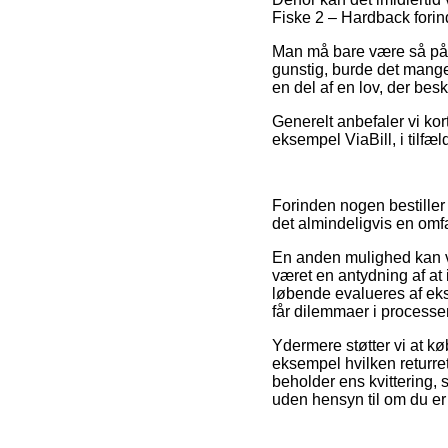
Fiske 2 – Hardback forind
Man må bare være så påvag
gunstig, burde det mange
en del af en lov, der bes
Generelt anbefaler vi kor
eksempel ViaBill, i tilfæ
Forinden nogen bestiller
det almindeligvis en omf
En anden mulighed kan væ
været en antydning af at
løbende evalueres af eksp
får dilemmaer i process
Ydermere støtter vi at kø
eksempel hvilken returret
beholder ens kvittering
uden hensyn til om du er 