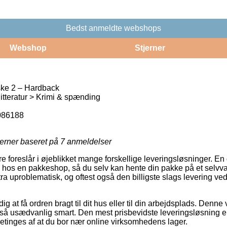
Bedst anmeldte webshops
Webshop
Stjerner
ske 2 – Hardback
tteratur > Krimi & spænding
086188
jerner baseret på
7
anmeldelser
re foreslår i øjeblikket mange forskellige leveringsløsninger. E
en hos en pakkeshop, så du selv kan hente din pakke på et selvva
ra uproblematisk, og oftest også den billigste slags levering v
 at få ordren bragt til dit hus eller til din arbejdsplads. Denne 
å usædvanlig smart. Den mest prisbevidste leveringsløsning er
etinges af at du bor nær online virksomhedens lager.