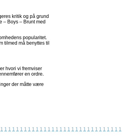
geres kritik og på grund
ppe – Boys – Brunt med
ksomhedens popularitet.
 tilmed må benyttes til
r hvori vi fremviser
gennemfører en ordre.
ringer der måtte være
1
1
1
1
1
1
1
1
1
1
1
1
1
1
1
1
1
1
1
1
1
1
1
1
1
1
1
1
1
1
1