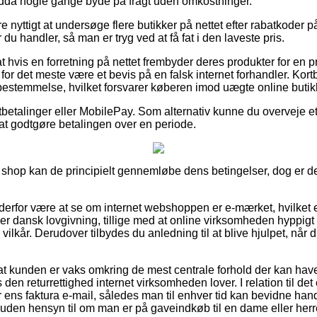
dda nogle gange byde på fragt uden omkostninger.
e nyttigt at undersøge flere butikker på nettet efter rabatkoder
du handler, så man er tryg ved at få fat i den laveste pris.
hvis en forretning på nettet frembyder deres produkter for en pr
for det meste være et bevis på en falsk internet forhandler. Kortb
estemmelse, hvilket forsvarer køberen imod uægte online butik
rtbetalinger eller MobilePay. Som alternativ kunne du overveje e
r at godtgøre betalingen over en periode.
ef shop kan de principielt gennemløbe dens betingelser, dog er
n derfor være at se om internet webshoppen er e-mærket, hvilket e
dansk lovgivning, tillige med at online virksomheden hyppigt u
ilkår. Derudover tilbydes du anledning til at blive hjulpet, når
 at kunden er vaks omkring de mest centrale forhold der kan hav
den returrettighed internet virksomheden lover. I relation til det 
ns faktura e-mail, således man til enhver tid kan bevidne han
 uden hensyn til om man er på gaveindkøb til en dame eller herr