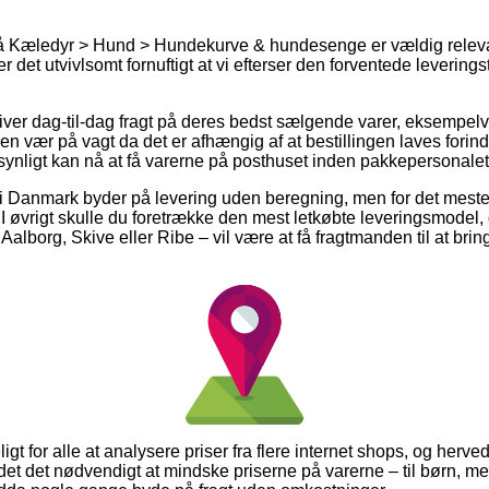
 Kæledyr > Hund > Hundekurve & hundesenge er vældig releva
r det utvivlsomt fornuftigt at vi efterser den forventede leverings
iver dag-til-dag fragt på deres bedst sælgende varer, eksempel
n vær på vagt da det er afhængig af at bestillingen laves forind
ynligt kan nå at få varerne på posthuset inden pakkepersonalet f
 i Danmark byder på levering uden beregning, men for det meste
 I øvrigt skulle du foretrække den mest letkøbte leveringsmodel, d
lborg, Skive eller Ribe – vil være at få fragtmanden til at bring
gt for alle at analysere priser fra flere internet shops, og herve
det det nødvendigt at mindske priserne på varerne – til børn, me