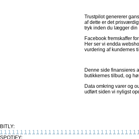
Trustpilot genererer gans
af dette er det prisværd
tryk inden du lægger din b
Facebook fremskaffer for 
Her ser vi endda webshop
vurdering af kundernes ti
Denne side finansieres af
butikkernes tilbud, og h
Data omkring varer og out
udført siden vi nyligst o
BITLY:
1
1
1
1
1
1
1
1
1
1
1
1
1
1
1
1
1
1
1
1
1
1
1
1
1
1
1
1
1
1
1
1
1
1
SPOTIFY: