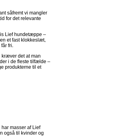
nt såfremt vi mangler
tid for det relevante
vis Lief hundetæppe –
en et fast klokkeslæt,
år fri.
 kræver det at man
er i de fleste tilfælde –
e produkterne til et
d har masser af Lief
n også til kvinder og