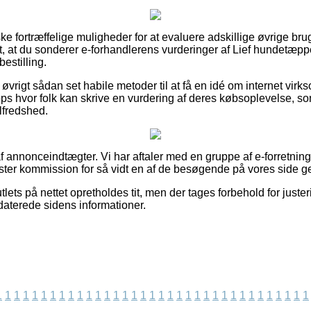
ke fortræffelige muligheder for at evaluere adskillige øvrige bru
igt, at du sonderer e-forhandlerens vurderinger af Lief hundetæ
estilling.
øvrigt sådan set habile metoder til at få en idé om internet vir
s hvor folk kan skrive en vurdering af deres købsoplevelse, som
lfredshed.
 annonceindtægter. Vi har aftaler med en gruppe af e-forretninge
øster kommission for så vidt en af de besøgende på vores side 
lets på nettet opretholdes tit, men der tages forbehold for juste
pdaterede sidens informationer.
1
1
1
1
1
1
1
1
1
1
1
1
1
1
1
1
1
1
1
1
1
1
1
1
1
1
1
1
1
1
1
1
1
1
1