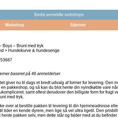
Bedst anmeldte webshops
Webshop
Stjerner
 Boys – Brunt med tryk
nd > Hundekurve & hundesenge
153687
jerner baseret på
46
anmeldelser
tet giver nu til dags et bredt udvalg af former for levering. Den 
l en pakkeshop, og så kan du blot hente din nyindkøbte vare når de
ukompliceret, samt oftest derudover den billigste form for fragt v
nt med tryk.
e over at bestille pakken til levering til din hjemmeadresse eller
il tider en kende dyrere, men lige så vel ultra ligetil. Den prisb
hente pakken selv, men dette står og falder med at du befinder 