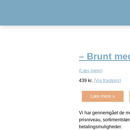
– Brunt med
(Læs mere)
439
kr.
(Vis fragtpris)
Læs mere »
Vi har gennemgået de mes
prisniveau, sortimentstø
betalingsmuligheder.