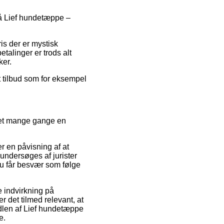
 på Lief hundetæppe –
is der er mystisk
etalinger er trods alt
ker.
t tilbud som for eksempel
 det mange gange en
r en påvisning af at
ndersøges af jurister
 du får besvær som følge
e indvirkning på
er det tilmed relevant, at
dlen af Lief hundetæppe
e.