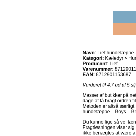
Navn:
Lief hundetæppe –
Kategori:
Kæledyr > Hu
Producent:
Lief
Varenummer:
8712901
EAN:
8712901153687
Vurderet til
4.7
ud af 5 st
Masser af butikker på net
dage at få bragt ordren ti
Metoden er altså særligt 
hundetæppe – Boys – Bru
Du kunne lige så vel tænk
Fragtløsningen viser sig t
ikke benægtes at være at 