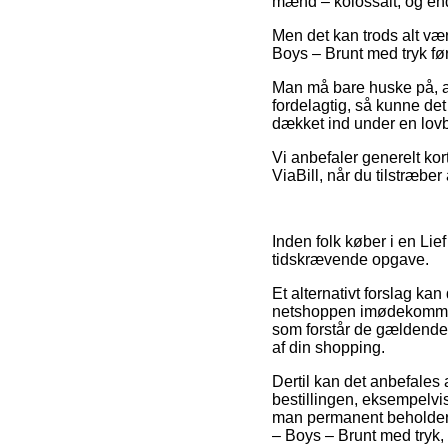
mænd – kolossalt, og en
Men det kan trods alt vær
Boys – Brunt med tryk før 
Man må bare huske på, at 
fordelagtig, så kunne det 
dækket ind under en lovb
Vi anbefaler generelt ko
ViaBill, når du tilstræbe
Inden folk køber i en Li
tidskrævende opgave.
Et alternativt forslag ka
netshoppen imødekommer 
som forstår de gældende v
af din shopping.
Dertil kan det anbefales
bestillingen, eksempelvis 
man permanent beholder e
– Boys – Brunt med tryk,