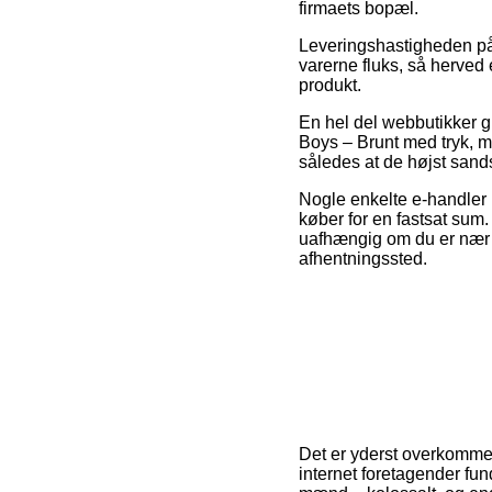
firmaets bopæl.
Leveringshastigheden på
varerne fluks, så herved e
produkt.
En hel del webbutikker g
Boys – Brunt med tryk, me
således at de højst sands
Nogle enkelte e-handler
køber for en fastsat sum.
uafhængig om du er nær Aa
afhentningssted.
Det er yderst overkommeli
internet foretagender fun