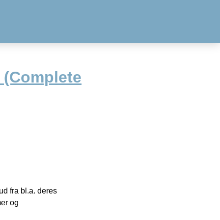
e (Complete
 fra bl.a. deres
mer og