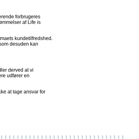
terende forbrugeres
mmelser af Life is
irmaets kundetilfredshed.
, som desuden kan
ler derved at vi
ere udfører en
ke at tage ansvar for
1
1
1
1
1
1
1
1
1
1
1
1
1
1
1
1
1
1
1
1
1
1
1
1
1
1
1
1
1
1
1