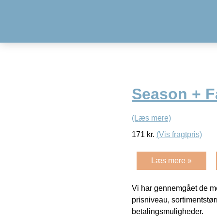
Season + F
(Læs mere)
171
kr.
(Vis fragtpris)
Læs mere »
Vi har gennemgået de mes
prisniveau, sortimentstø
betalingsmuligheder.