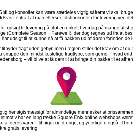
Spil og konsoller kan være særdeles vigtig såfremt vi skal bruge
holdsvis centralt at man efterser tidshorisonten for levering ved de
tiller udsigt til levering på blot en enkelt hverdag på mange af 
ge (Complete Season + Farewell), der dog regnes ud fra at bestil
e har udsigt til at kunne nå at få pakken ud af døren forinden de lo
 tilbyder fragt uden gebyr, men i reglen stiller det krav om at du
 snuppe den mindst kostelige fragttype, som gerne – hvad end
densborg – vil blive at få dem til at bringe din pakke til et afhe
 rigtig hensigtsmæssigt for almindelige mennesker at prissamme
 det motiv har en lang række Square Enix online webshops været 
 af deres varer – til piger og drenge, og yderligere også til her
re gratis levering.