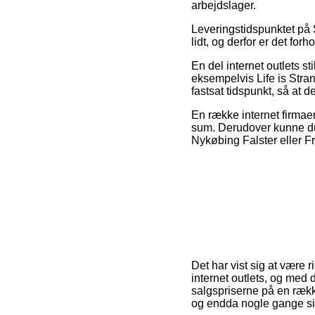
arbejdslager.
Leveringstidspunktet på 
lidt, og derfor er det for
En del internet outlets s
eksempelvis Life is Stran
fastsat tidspunkt, så at d
En række internet firmaer
sum. Derudover kunne du
Nykøbing Falster eller Fre
Det har vist sig at være
internet outlets, og med
salgspriserne på en række
og endda nogle gange sik