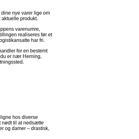
 dine nye varer lige om
t aktuelle produkt.
shoppens varenumre,
lingen realiseres før et
gistikansatte har fri.
 handler for en bestemt
 du er nær Herning,
ntningssted.
nligne hos diverse
nødt til at nedsætte
rer og damer – drastisk,