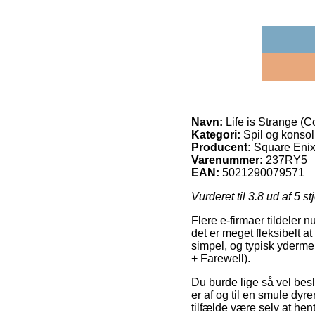
Navn:
Life is Strange (
Kategori:
Spil og konsol
Producent:
Square Eni
Varenummer:
237RY5
EAN:
5021290079571
Vurderet til
3.8
ud af 5 st
Flere e-firmaer tildeler n
det er meget fleksibelt a
simpel, og typisk yderme
+ Farewell).
Du burde lige så vel beslu
er af og til en smule dyre
tilfælde være selv at he