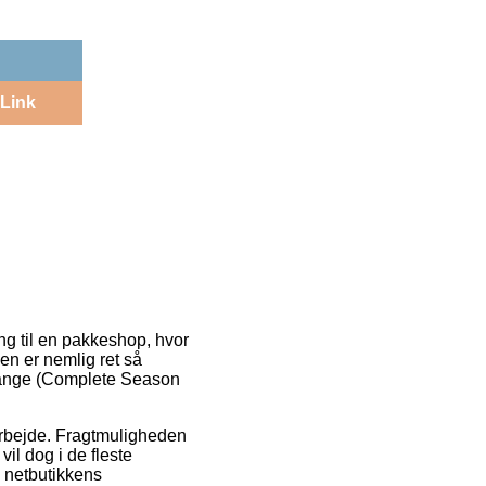
Link
ring til en pakkeshop, hvor
en er nemlig ret så
trange (Complete Season
t arbejde. Fragtmuligheden
vil dog i de fleste
d netbutikkens