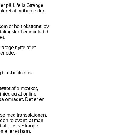
er på Life is Strange
nteret at indhente den
om er helt ekstremt lav,
lingskort er imidlertid
et.
 drage nytte af et
periode.
 til e-butikkens
øttet af e-mærket,
njer, og at online
på området. Det er en
else med transaktionen,
uden relevant, at man
af Life is Strange
 eller et barn.