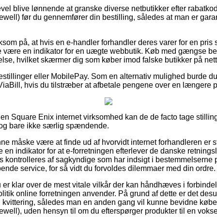
evel blive lønnende at granske diverse netbutikker efter rabatkod
ell) før du gennemfører din bestilling, således at man er gara
om på, at hvis en e-handler forhandler deres varer for en pris s
lde være en indikator for en uægte webbutik. Køb med gængse beta
lse, hvilket skærmer dig som køber imod falske butikker på nett
bestillinger eller MobilePay. Som en alternativ mulighed burde du
ViaBill, hvis du tilstræber at afbetale pengene over en længere 
en Square Enix internet virksomhed kan de de facto tage stilling
 dog bare ikke særlig spændende.
 måske være at finde ud af hvorvidt internet forhandleren er st
 en indikator for at e-forretningen efterlever de danske retningsli
is kontrolleres af sagkyndige som har indsigt i bestemmelserne 
lpende service, for så vidt du forvoldes dilemmaer med din ordre.
du er klar over de mest vitale vilkår der kan håndhæves i forbind
itik online forretningen anvender. På grund af dette er det des
kvittering, således man en anden gang vil kunne bevidne købet 
ell), uden hensyn til om du efterspørger produkter til en voksen