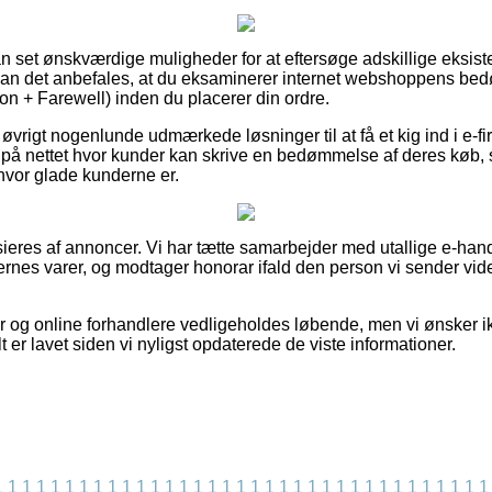
an set ønskværdige muligheder for at eftersøge adskillige eksis
an det anbefales, at du eksaminerer internet webshoppens bedø
 + Farewell) inden du placerer din ordre.
øvrigt nogenlunde udmærkede løsninger til at få et kig ind i e-f
r på nettet hvor kunder kan skrive en bedømmelse af deres køb
 hvor glade kunderne er.
eres af annoncer. Vi har tætte samarbejder med utallige e-hand
nes varer, og modtager honorar ifald den person vi sender vid
og online forhandlere vedligeholdes løbende, men vi ønsker ik
t er lavet siden vi nyligst opdaterede de viste informationer.
1
1
1
1
1
1
1
1
1
1
1
1
1
1
1
1
1
1
1
1
1
1
1
1
1
1
1
1
1
1
1
1
1
1
1