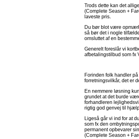
Trods dette kan det allig
(Complete Season + Farew
laveste pris.
Du bør blot være opmærks
så bør det i nogle tilfæ
omsluttet af en bestemme
Generelt foreslår vi kort
afbetalingstilbud som fx 
Forinden folk handler på 
forretningsvilkår, det er
En nemmere løsning kunne
grundet at det burde være
forhandleren lejlighedsv
rigtig god genvej til hjæ
Ligeså går vi ind for at 
som fx den ombytningspol
permanent opbevarer sin 
(Complete Season + Farew