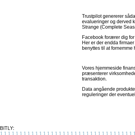
Trustpilot genererer såd
evalueringer og derved k
Strange (Complete Season
Facebook forærer dig for 
Her er der endda firmae
benyttes til at fornemme
Vores hjemmeside finansi
præsenterer virksomheder
transaktion.
Data angående produkter 
reguleringer der eventuel
BITLY:
1
1
1
1
1
1
1
1
1
1
1
1
1
1
1
1
1
1
1
1
1
1
1
1
1
1
1
1
1
1
1
1
1
1