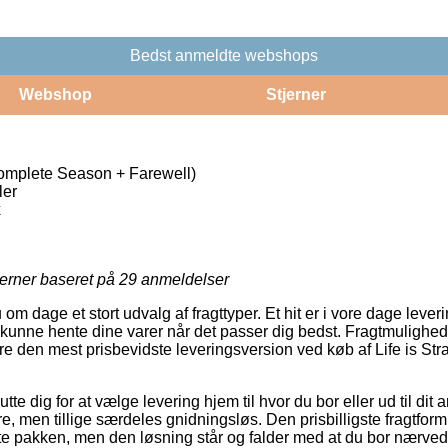
Bedst anmeldte webshops
Webshop
Stjerner
Complete Season + Farewell)
ler
x
jerner baseret på
29
anmeldelser
u om dage et stort udvalg af fragttyper. Et hit er i vore dage leve
t kunne hente dine varer når det passer dig bedst. Fragtmulighed
re den mest prisbevidste leveringsversion ved køb af Life is S
tte dig for at vælge levering hjem til hvor du bor eller ud til di
re, men tillige særdeles gnidningsløs. Den prisbilligste fragtform 
nte pakken, men den løsning står og falder med at du bor nærve