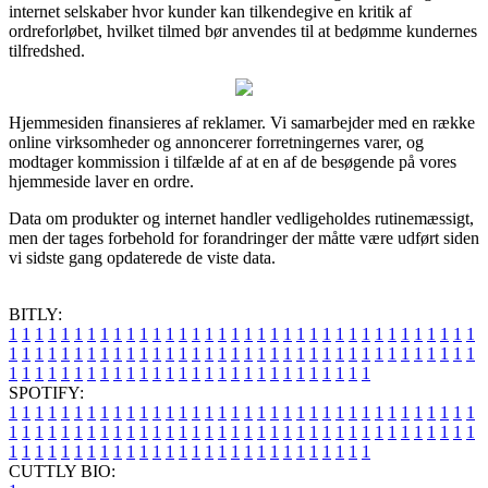
internet selskaber hvor kunder kan tilkendegive en kritik af
ordreforløbet, hvilket tilmed bør anvendes til at bedømme kundernes
tilfredshed.
Hjemmesiden finansieres af reklamer. Vi samarbejder med en række
online virksomheder og annoncerer forretningernes varer, og
modtager kommission i tilfælde af at en af de besøgende på vores
hjemmeside laver en ordre.
Data om produkter og internet handler vedligeholdes rutinemæssigt,
men der tages forbehold for forandringer der måtte være udført siden
vi sidste gang opdaterede de viste data.
BITLY:
1
1
1
1
1
1
1
1
1
1
1
1
1
1
1
1
1
1
1
1
1
1
1
1
1
1
1
1
1
1
1
1
1
1
1
1
1
1
1
1
1
1
1
1
1
1
1
1
1
1
1
1
1
1
1
1
1
1
1
1
1
1
1
1
1
1
1
1
1
1
1
1
1
1
1
1
1
1
1
1
1
1
1
1
1
1
1
1
1
1
1
1
1
1
1
1
1
1
1
1
SPOTIFY:
1
1
1
1
1
1
1
1
1
1
1
1
1
1
1
1
1
1
1
1
1
1
1
1
1
1
1
1
1
1
1
1
1
1
1
1
1
1
1
1
1
1
1
1
1
1
1
1
1
1
1
1
1
1
1
1
1
1
1
1
1
1
1
1
1
1
1
1
1
1
1
1
1
1
1
1
1
1
1
1
1
1
1
1
1
1
1
1
1
1
1
1
1
1
1
1
1
1
1
1
CUTTLY BIO: