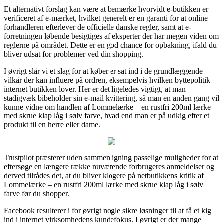
Et alternativt forslag kan være at bemærke hvorvidt e-butikken er
verificeret af e-mærket, hvilket generelt er en garanti for at online
forhandleren efterlever de officielle danske regler, samt at e-
forretningen løbende besigtiges af eksperter der har megen viden om
reglerne på området. Dette er en god chance for opbakning, ifald du
bliver udsat for problemer ved din shopping.
I øvrigt slår vi et slag for at køber er sat ind i de grundlæggende
vilkår der kan influere på ordren, eksempelvis hvilken byttepolitik
internet butikken lover. Her er det ligeledes vigtigt, at man
stadigvæk bibeholder sin e-mail kvittering, så man en anden gang vil
kunne vidne om handlen af Lommelærke – en rustfri 200ml lærke
med skrue klap låg i sølv farve, hvad end man er på udkig efter et
produkt til en herre eller dame.
Trustpilot præsterer uden sammenligning passelige muligheder for at
eftersøge en længere række nuværende forbrugeres anmeldelser og
derved tilrådes det, at du bliver klogere på netbutikkens kritik af
Lommelærke – en rustfri 200ml lærke med skrue klap låg i sølv
farve før du shopper.
Facebook resulterer i for øvrigt nogle sikre løsninger til at få et kig
ind i internet virksomhedens kundefokus. I øvrigt er der mange