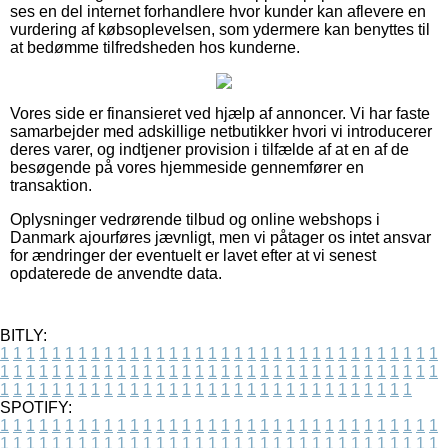
ses en del internet forhandlere hvor kunder kan aflevere en
vurdering af købsoplevelsen, som ydermere kan benyttes til
at bedømme tilfredsheden hos kunderne.
Vores side er finansieret ved hjælp af annoncer. Vi har faste
samarbejder med adskillige netbutikker hvori vi introducerer
deres varer, og indtjener provision i tilfælde af at en af de
besøgende på vores hjemmeside gennemfører en
transaktion.
Oplysninger vedrørende tilbud og online webshops i
Danmark ajourføres jævnligt, men vi påtager os intet ansvar
for ændringer der eventuelt er lavet efter at vi senest
opdaterede de anvendte data.
BITLY:
1
1
1
1
1
1
1
1
1
1
1
1
1
1
1
1
1
1
1
1
1
1
1
1
1
1
1
1
1
1
1
1
1
1
1
1
1
1
1
1
1
1
1
1
1
1
1
1
1
1
1
1
1
1
1
1
1
1
1
1
1
1
1
1
1
1
1
1
1
1
1
1
1
1
1
1
1
1
1
1
1
1
1
1
1
1
1
1
1
1
1
1
1
1
1
1
1
1
1
1
SPOTIFY:
1
1
1
1
1
1
1
1
1
1
1
1
1
1
1
1
1
1
1
1
1
1
1
1
1
1
1
1
1
1
1
1
1
1
1
1
1
1
1
1
1
1
1
1
1
1
1
1
1
1
1
1
1
1
1
1
1
1
1
1
1
1
1
1
1
1
1
1