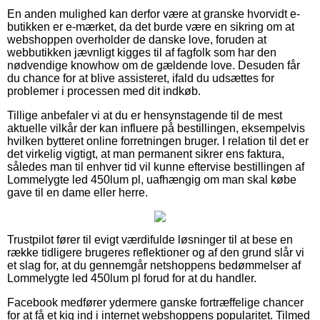
En anden mulighed kan derfor være at granske hvorvidt e-
butikken er e-mærket, da det burde være en sikring om at
webshoppen overholder de danske love, foruden at
webbutikken jævnligt kigges til af fagfolk som har den
nødvendige knowhow om de gældende love. Desuden får
du chance for at blive assisteret, ifald du udsættes for
problemer i processen med dit indkøb.
Tillige anbefaler vi at du er hensynstagende til de mest
aktuelle vilkår der kan influere på bestillingen, eksempelvis
hvilken bytteret online forretningen bruger. I relation til det er
det virkelig vigtigt, at man permanent sikrer ens faktura,
således man til enhver tid vil kunne eftervise bestillingen af
Lommelygte led 450lum pl, uafhængig om man skal købe
gave til en dame eller herre.
Trustpilot fører til evigt værdifulde løsninger til at bese en
række tidligere brugeres reflektioner og af den grund slår vi
et slag for, at du gennemgår netshoppens bedømmelser af
Lommelygte led 450lum pl forud for at du handler.
Facebook medfører ydermere ganske fortræffelige chancer
for at få et kig ind i internet webshoppens popularitet. Tilmed