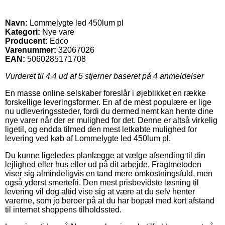
Navn:
Lommelygte led 450lum pl
Kategori:
Nye vare
Producent:
Edco
Varenummer:
32067026
EAN:
5060285171708
Vurderet til
4.4
ud af 5 stjerner baseret på
4
anmeldelser
En masse online selskaber foreslår i øjeblikket en række
forskellige leveringsformer. En af de mest populære er lige
nu udleveringssteder, fordi du dermed nemt kan hente dine
nye varer når der er mulighed for det. Denne er altså virkelig
ligetil, og endda tilmed den mest letkøbte mulighed for
levering ved køb af Lommelygte led 450lum pl.
Du kunne ligeledes planlægge at vælge afsending til din
lejlighed eller hus eller ud på dit arbejde. Fragtmetoden
viser sig almindeligvis en tand mere omkostningsfuld, men
også yderst smertefri. Den mest prisbevidste løsning til
levering vil dog altid vise sig at være at du selv henter
varerne, som jo beroer på at du har bopæl med kort afstand
til internet shoppens tilholdssted.