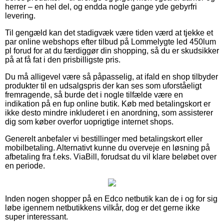
herrer – en hel del, og endda nogle gange yde gebyrfri
levering.
Til gengæld kan det stadigvæk være tiden værd at tjekke et
par online webshops efter tilbud på Lommelygte led 450lum
pl forud for at du færdiggør din shopping, så du er skudsikker
på at få fat i den prisbilligste pris.
Du må alligevel være så påpasselig, at ifald en shop tilbyder
produkter til en udsalgspris der kan ses som uforståeligt
fremragende, så burde det i nogle tilfælde være en
indikation på en fup online butik. Køb med betalingskort er
ikke desto mindre inkluderet i en anordning, som assisterer
dig som køber overfor uoprigtige internet shops.
Generelt anbefaler vi bestillinger med betalingskort eller
mobilbetaling. Alternativt kunne du overveje en løsning på
afbetaling fra f.eks. ViaBill, forudsat du vil klare beløbet over
en periode.
Inden nogen shopper på en Edco netbutik kan de i og for sig
løbe igennem netbutikkens vilkår, dog er det gerne ikke
super interessant.