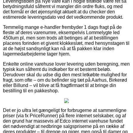
Leveringstiden på Nye vare kan i nogle tilfælde være ret så
betydningsfuld såfremt vi mangler din ordre fluks, og med
det formål er det øjensynligt aktuelt at du checker den
estimerede leveringsdato ved det vedkommende produkt.
Temmelig mange e-handler frembyder 1 dags fragt på de
fleste af deres varenumre, eksempelvis Lommelygte led
450lum pl, men som trods alt betinges af at bestillingen
placeres forinden et givent klokkeslæt, med hensynstagen til
at de højst sandsynligt kan nå at få pakken klar inden
lagermedarbejderne tager hjem.
Enkelte online varehuse lover levering uden beregning, men
typisk kun såfremt du indkøber for et bestemt beløb.
Derudover skal du udse dig den mest letkøbte mulighed for
fragt, som ofte – om du befinder sig tæt på Aarhus, Birkerød
eller Billund – vil blive at få fragtfirmaet til at bringe din
bestilling til en pakkeshop.
Det er jo ultra let gængeligt for forbrugerne at sammenligne
priser (via fx PriceRunner) på flere internet selskaber, og af
den grund har massevis af Edco internet varehuse fundet
det nødvendigt at nedbringe salgspriserne på en række af
deres produkter – til drenge og piger, men også til damer og