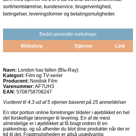
sortimentstørrelse, kundeservice, brugervenlighed,
betingelser, leveringsformer og betalingsmuligheder.
Bedst anmeldte webshops
Webshop
Stjerner
Link
Navn:
London has fallen (Blu-Ray)
Kategori:
Film og TV-serier
Producent:
Nordisk Film
Varenummer:
AF7UH3
EAN:
5708758706247
Vurderet til
4.3
ud af 5 stjerner baseret på
25
anmeldelser
En stor portion online forretninger tildeler i øjeblikket en hel
del forskellige løsninger til levering. En af de mest
almindelige er i øjeblikket at få bragt ordren til en
pakkeshop, og så afhenter du blot dine produkter når der er
tid til det. Fragtmuligheden er altså usædvanlig