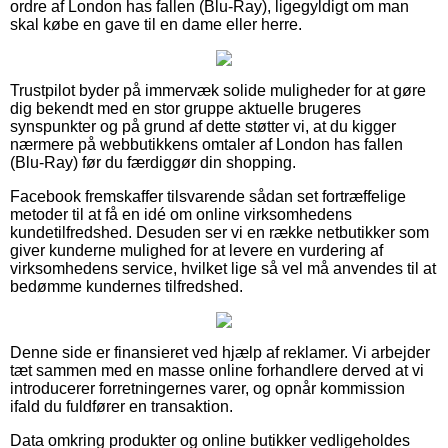
ordre af London has fallen (Blu-Ray), ligegyldigt om man
skal købe en gave til en dame eller herre.
Trustpilot byder på immervæk solide muligheder for at gøre
dig bekendt med en stor gruppe aktuelle brugeres
synspunkter og på grund af dette støtter vi, at du kigger
nærmere på webbutikkens omtaler af London has fallen
(Blu-Ray) før du færdiggør din shopping.
Facebook fremskaffer tilsvarende sådan set fortræffelige
metoder til at få en idé om online virksomhedens
kundetilfredshed. Desuden ser vi en række netbutikker som
giver kunderne mulighed for at levere en vurdering af
virksomhedens service, hvilket lige så vel må anvendes til at
bedømme kundernes tilfredshed.
Denne side er finansieret ved hjælp af reklamer. Vi arbejder
tæt sammen med en masse online forhandlere derved at vi
introducerer forretningernes varer, og opnår kommission
ifald du fuldfører en transaktion.
Data omkring produkter og online butikker vedligeholdes