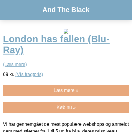
And The Black
London has fallen (Blu-
Ray)
(Læs mere)
69
kr.
(Vis fragtpris)
Læs mere »
Køb nu »
Vi har gennemgået de mest populære webshops og anmeldt
dem med stjerner fra 1 til 5 ud fra bl.a. deres prisniveau,