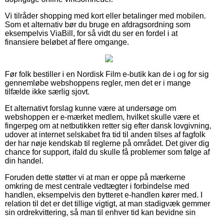
Vi tilråder shopping med kort eller betalinger med mobilen.
Som et alternativ bør du bruge en afdragsordning som
eksempelvis ViaBill, for så vidt du ser en fordel i at
finansiere beløbet af flere omgange.
Før folk bestiller i en Nordisk Film e-butik kan de i og for sig
gennemløbe webshoppens regler, men det er i mange
tilfælde ikke særlig sjovt.
Et alternativt forslag kunne være at undersøge om
webshoppen er e-mærket medlem, hvilket skulle være et
fingerpeg om at netbutikken retter sig efter dansk lovgivning,
udover at internet selskabet fra tid til anden tilses af fagfolk
der har nøje kendskab til reglerne på området. Det giver dig
chance for support, ifald du skulle få problemer som følge af
din handel.
Foruden dette støtter vi at man er oppe på mærkerne
omkring de mest centrale vedtægter i forbindelse med
handlen, eksempelvis den bytteret e-handlen kører med. I
relation til det er det tillige vigtigt, at man stadigvæk gemmer
sin ordrekvittering, så man til enhver tid kan bevidne sin