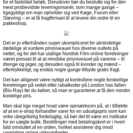
for et fastslået beløb. Derudover bør du beslutte sig for den
mest prisbevidste leveringsmanér, som mange gange –
ligegyldigt om man opholder sig ved Køge, Farum eller
Støvring – er at få fragtfirmaet til at levere din ordre til en
pakkeshop.
Det er jo efterhånden super ukompliceret for almindelige
dødelige at vurdere prisniveauet hos diverse outlets på
nettet, og for det har utallige Nordisk Film online forretninger
været presset til at at mindske prisniveauet på varerne – til
drenge og piger, og desuden også til kvinder og mænd –
eftertrykkeligt, og endda nogle gange tilbyde gratis fragt.
Det kan alligevel være nyttigt at kontrollere nogle forskellige
forretninger på nettet efter rabatkoder på London has fallen
(Blu-Ray) før du køber, så man er garanteret at få den mindst
kostelige pris.
Man skal lige meget hvad være opmærksom på, at i tilfælde
af at en e-shop forhandler varer for en udsalgspris som kan
virke ubegribelig fordelagtig, så bør det tit være en indikator
for en uægte butik. Bestillinger med betalingskort er i hvert
fald omsluttet af en orden, hvilket assisterer dig imod
uoprigtige online virksomheder.