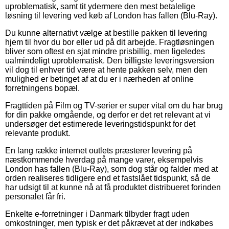
uproblematisk, samt tit ydermere den mest betalelige
løsning til levering ved køb af London has fallen (Blu-Ray).
Du kunne alternativt vælge at bestille pakken til levering
hjem til hvor du bor eller ud på dit arbejde. Fragtløsningen
bliver som oftest en sjat mindre prisbillig, men ligeledes
ualmindeligt uproblematisk. Den billigste leveringsversion
vil dog til enhver tid være at hente pakken selv, men den
mulighed er betinget af at du er i nærheden af online
forretningens bopæl.
Fragttiden på Film og TV-serier er super vital om du har brug
for din pakke omgående, og derfor er det ret relevant at vi
undersøger det estimerede leveringstidspunkt for det
relevante produkt.
En lang række internet outlets præsterer levering på
næstkommende hverdag på mange varer, eksempelvis
London has fallen (Blu-Ray), som dog står og falder med at
orden realiseres tidligere end et fastslået tidspunkt, så de
har udsigt til at kunne nå at få produktet distribueret forinden
personalet får fri.
Enkelte e-forretninger i Danmark tilbyder fragt uden
omkostninger, men typisk er det påkrævet at der indkøbes