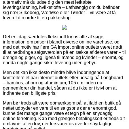
alternativ må du udse dig den mest letkøbte
leveringsløsning, hvilket ofte – uafhængig om du befinder
sig nær Silkeborg, Værløse eller Tønder – vil være at få
leveret din ordre til en pakkeshop.
Det er i dag særdeles fleksibelt for os alle at søge
information om priser i blandt diverse online varehuse, og
med det motiv har flere GA Import online outlets været nødt
til at nedbringe salgsværdien på en række af deres varer – til
drenge og piger, og ligeså til mænd og kvinder – enormt, og
endda nogle gange sikre levering uden gebyr.
Men det kan ikke desto mindre blive indbringende at
kontrollere et par internet outlets efter udsalg på Longboard
– bambus, ahorn og aluminium, 105 cm inden du
gennemfører din handel, sådan at du ikke er i tvivl om at
indhente den billigste pris.
Man bør trods alt være opmærksom på, at ifald en butik på
nettet udbyder en vare til en salgspris der er enormt god,
kunne det mange gange være et tegn på en snydagtig
online forretning. Køb med gængse betalingskort er trods alt
omfavnet af en lov, der forsvarer os overfor snydagtige
forretninger på nettet.