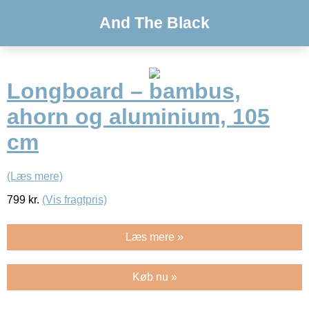
And The Black
Longboard – bambus,
ahorn og aluminium, 105
cm
(Læs mere)
799
kr.
(Vis fragtpris)
Læs mere »
Køb nu »