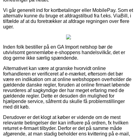
Vi går generelt ind for kortbetalinger eller MobilePay. Som et
alternativ kunne du bruge et afdragstilbud fra f.eks. ViaBill, i
tilfælde af at du foretrækker at afdrage regningen over flere
uger.
Inden folk bestiller på en GA Import netshop bør de
utvivlsomt gennemløbe e-shoppens handelsvilkår, det er
dog gerne ikke særlig spændende.
Alternativet kan være at granske hvorvidt online
forhandleren er verificeret af e-mærket, eftersom det bør
være en indikation om at online webshoppen overholder de
gældende danske regler, foruden at online firmaet løbende
revurderes af sagkyndige der har meget erfaring med de
gældende regler. Dette er desuden din mulighed for
hjælpende service, såfremt du skulle få problemstillinger
med dit køb.
Derudover er det klogt at køber er vidende om de mest
relevante betingelser der kan influere på ordren, fx hvilken
returret e-firmaet tilbyder. Derfor er det på samme måde
afgørende, at man stadig beholder ens kvittering på e-mail,