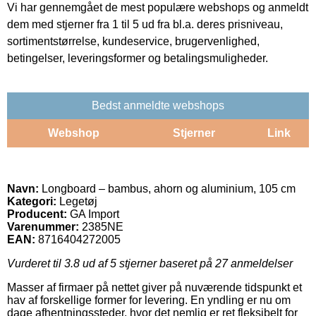
Vi har gennemgået de mest populære webshops og anmeldt
dem med stjerner fra 1 til 5 ud fra bl.a. deres prisniveau,
sortimentstørrelse, kundeservice, brugervenlighed,
betingelser, leveringsformer og betalingsmuligheder.
Bedst anmeldte webshops
Webshop
Stjerner
Link
Navn:
Longboard – bambus, ahorn og aluminium, 105 cm
Kategori:
Legetøj
Producent:
GA Import
Varenummer:
2385NE
EAN:
8716404272005
Vurderet til
3.8
ud af 5 stjerner baseret på
27
anmeldelser
Masser af firmaer på nettet giver på nuværende tidspunkt et
hav af forskellige former for levering. En yndling er nu om
dage afhentningssteder, hvor det nemlig er ret fleksibelt for