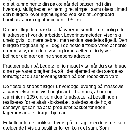
dig at kunne hente din pakke når det passer ind i din
hverdag. Muligheden er nemlig ret simpel, samt oftest tilmed
den billigste leveringsmulighed ved køb af Longboard –
bambus, ahorn og aluminium, 105 cm.
Du bør tillige foretrække at få varerne sendt til din bolig eller
til adressen hvor du arbejder. Leveringsmetoden viser sig
uheldigvis lidt mere pebret, men endda særdeles ligetil. Den
billigste fragtløsning vil dog i de fleste tilfælde være at hente
ordren selv, men den løsning forudsætter at du fysisk
befinder dig nær online shoppens adresse.
Fragtperioden på Legetøj er jo meget vital når du skal bruge
dine nye varer omgående, så i det øjemed er det særdeles
fornuftigt at du ser leveringstiden på den respektive vare.
De fleste e-shops tilsiger 1 hverdags levering på massevis
af varer, eksempelvis Longboard – bambus, ahorn og
aluminium, 105 cm, som dog forudsætter at bestillingen
realiseres før et aftalt klokkeslæt, således at de højst
sandsynligt kan nå at få produktet pakket forinden
lagerpersonalet drager hjemad.
Enkelte internet butikker byder på fri fragt, men tit er det kun
gældende hvis du bestiller for en konkret sum. Som