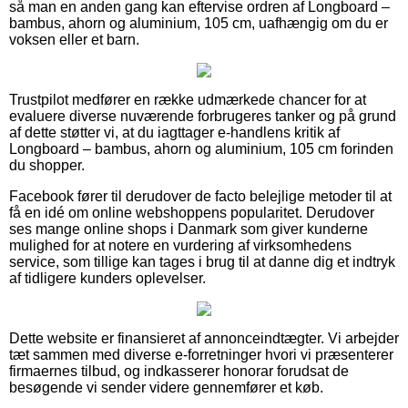
så man en anden gang kan eftervise ordren af Longboard –
bambus, ahorn og aluminium, 105 cm, uafhængig om du er
voksen eller et barn.
Trustpilot medfører en række udmærkede chancer for at
evaluere diverse nuværende forbrugeres tanker og på grund
af dette støtter vi, at du iagttager e-handlens kritik af
Longboard – bambus, ahorn og aluminium, 105 cm forinden
du shopper.
Facebook fører til derudover de facto belejlige metoder til at
få en idé om online webshoppens popularitet. Derudover
ses mange online shops i Danmark som giver kunderne
mulighed for at notere en vurdering af virksomhedens
service, som tillige kan tages i brug til at danne dig et indtryk
af tidligere kunders oplevelser.
Dette website er finansieret af annonceindtægter. Vi arbejder
tæt sammen med diverse e-forretninger hvori vi præsenterer
firmaernes tilbud, og indkasserer honorar forudsat de
besøgende vi sender videre gennemfører et køb.