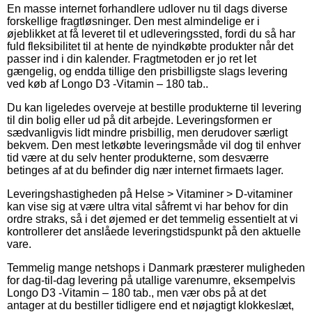
En masse internet forhandlere udlover nu til dags diverse
forskellige fragtløsninger. Den mest almindelige er i
øjeblikket at få leveret til et udleveringssted, fordi du så har
fuld fleksibilitet til at hente de nyindkøbte produkter når det
passer ind i din kalender. Fragtmetoden er jo ret let
gængelig, og endda tillige den prisbilligste slags levering
ved køb af Longo D3 -Vitamin – 180 tab..
Du kan ligeledes overveje at bestille produkterne til levering
til din bolig eller ud på dit arbejde. Leveringsformen er
sædvanligvis lidt mindre prisbillig, men derudover særligt
bekvem. Den mest letkøbte leveringsmåde vil dog til enhver
tid være at du selv henter produkterne, som desværre
betinges af at du befinder dig nær internet firmaets lager.
Leveringshastigheden på Helse > Vitaminer > D-vitaminer
kan vise sig at være ultra vital såfremt vi har behov for din
ordre straks, så i det øjemed er det temmelig essentielt at vi
kontrollerer det anslåede leveringstidspunkt på den aktuelle
vare.
Temmelig mange netshops i Danmark præsterer muligheden
for dag-til-dag levering på utallige varenumre, eksempelvis
Longo D3 -Vitamin – 180 tab., men vær obs på at det
antager at du bestiller tidligere end et nøjagtigt klokkeslæt,