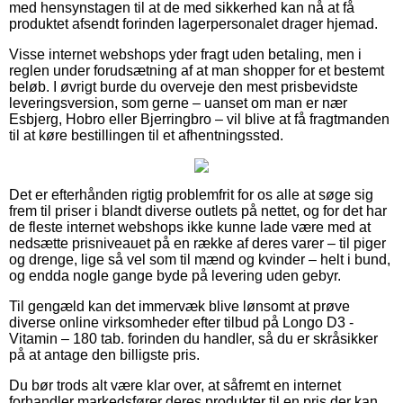
med hensynstagen til at de med sikkerhed kan nå at få
produktet afsendt forinden lagerpersonalet drager hjemad.
Visse internet webshops yder fragt uden betaling, men i
reglen under forudsætning af at man shopper for et bestemt
beløb. I øvrigt burde du overveje den mest prisbevidste
leveringsversion, som gerne – uanset om man er nær
Esbjerg, Hobro eller Bjerringbro – vil blive at få fragtmanden
til at køre bestillingen til et afhentningssted.
Det er efterhånden rigtig problemfrit for os alle at søge sig
frem til priser i blandt diverse outlets på nettet, og for det har
de fleste internet webshops ikke kunne lade være med at
nedsætte prisniveauet på en række af deres varer – til piger
og drenge, lige så vel som til mænd og kvinder – helt i bund,
og endda nogle gange byde på levering uden gebyr.
Til gengæld kan det immervæk blive lønsomt at prøve
diverse online virksomheder efter tilbud på Longo D3 -
Vitamin – 180 tab. forinden du handler, så du er skråsikker
på at antage den billigste pris.
Du bør trods alt være klar over, at såfremt en internet
forhandler markedsfører deres produkter til en pris der kan