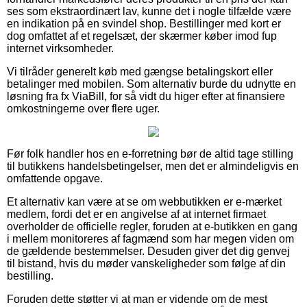
ses som ekstraordinært lav, kunne det i nogle tilfælde være
en indikation på en svindel shop. Bestillinger med kort er
dog omfattet af et regelsæt, der skærmer køber imod fup
internet virksomheder.
Vi tilråder generelt køb med gængse betalingskort eller
betalinger med mobilen. Som alternativ burde du udnytte en
løsning fra fx ViaBill, for så vidt du higer efter at finansiere
omkostningerne over flere uger.
Før folk handler hos en e-forretning bør de altid tage stilling
til butikkens handelsbetingelser, men det er almindeligvis en
omfattende opgave.
Et alternativ kan være at se om webbutikken er e-mærket
medlem, fordi det er en angivelse af at internet firmaet
overholder de officielle regler, foruden at e-butikken en gang
i mellem monitoreres af fagmænd som har megen viden om
de gældende bestemmelser. Desuden giver det dig genvej
til bistand, hvis du møder vanskeligheder som følge af din
bestilling.
Foruden dette støtter vi at man er vidende om de mest