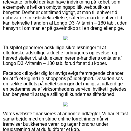
relevante forhold der kan have indvirkning på købet, som
eksempelvis hvilken ombytningspolitik webbutikken
benytter. Derfor er det tilmed vigtigt, at man til enhver tid
opbevarer sin købsbekræftelse, således man til enhver tid
kan bekræfte handlen af Longo D3 -Vitamin – 180 tab., uden
hensyn til om man er på gaveindkøb til en dreng eller pige.
Trustpilot genererer adskillige sikre løsninger til at
efterforske adskillige aktuelle forbrugeres oplevelser og
herved støtter vi, at du eksaminerer e-handlens omtaler af
Longo D3 -Vitamin – 180 tab. forud for at du køber.
Facebook tilbyder dig for øvrigt evigt fremragende chancer
for at få et kig ind i e-shoppens pålidelighed. Desuden ses
en række outlets på nettet som gør det muligt at udfærdige
en bedømmelse af virksomhedens service, hvilket ligeledes
kan benyttes til at tage stilling til kundernes tilfredshed.
Vores website finansieres af annonceindtægter. Vi har et fast
samarbejde med en stribe online forretninger når vi
fremviser butikkernes varer, og tager honorar under
forudsætning af at du fuldfører et køb.