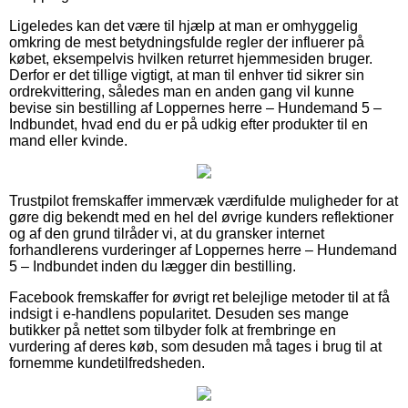
Ligeledes kan det være til hjælp at man er omhyggelig
omkring de mest betydningsfulde regler der influerer på
købet, eksempelvis hvilken returret hjemmesiden bruger.
Derfor er det tillige vigtigt, at man til enhver tid sikrer sin
ordrekvittering, således man en anden gang vil kunne
bevise sin bestilling af Loppernes herre – Hundemand 5 –
Indbundet, hvad end du er på udkig efter produkter til en
mand eller kvinde.
Trustpilot fremskaffer immervæk værdifulde muligheder for at
gøre dig bekendt med en hel del øvrige kunders reflektioner
og af den grund tilråder vi, at du gransker internet
forhandlerens vurderinger af Loppernes herre – Hundemand
5 – Indbundet inden du lægger din bestilling.
Facebook fremskaffer for øvrigt ret belejlige metoder til at få
indsigt i e-handlens popularitet. Desuden ses mange
butikker på nettet som tilbyder folk at frembringe en
vurdering af deres køb, som desuden må tages i brug til at
fornemme kundetilfredsheden.