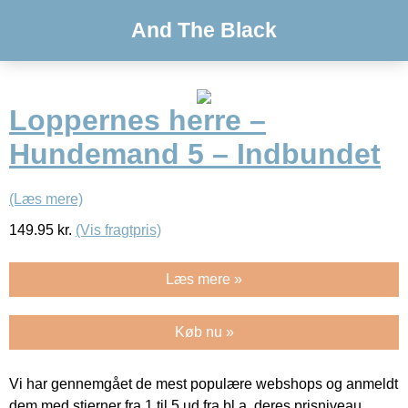
And The Black
Loppernes herre –
Hundemand 5 – Indbundet
(Læs mere)
149.95
kr.
(Vis fragtpris)
Læs mere »
Køb nu »
Vi har gennemgået de mest populære webshops og anmeldt
dem med stjerner fra 1 til 5 ud fra bl.a. deres prisniveau,