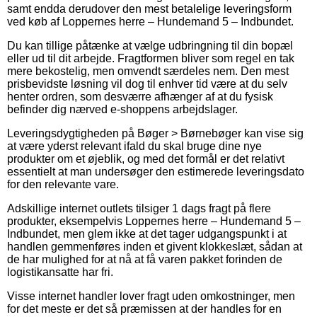
samt endda derudover den mest betalelige leveringsform
ved køb af Loppernes herre – Hundemand 5 – Indbundet.
Du kan tillige påtænke at vælge udbringning til din bopæl
eller ud til dit arbejde. Fragtformen bliver som regel en tak
mere bekostelig, men omvendt særdeles nem. Den mest
prisbevidste løsning vil dog til enhver tid være at du selv
henter ordren, som desværre afhænger af at du fysisk
befinder dig nærved e-shoppens arbejdslager.
Leveringsdygtigheden på Bøger > Børnebøger kan vise sig
at være yderst relevant ifald du skal bruge dine nye
produkter om et øjeblik, og med det formål er det relativt
essentielt at man undersøger den estimerede leveringsdato
for den relevante vare.
Adskillige internet outlets tilsiger 1 dags fragt på flere
produkter, eksempelvis Loppernes herre – Hundemand 5 –
Indbundet, men glem ikke at det tager udgangspunkt i at
handlen gemmenføres inden et givent klokkeslæt, sådan at
de har mulighed for at nå at få varen pakket forinden de
logistikansatte har fri.
Visse internet handler lover fragt uden omkostninger, men
for det meste er det så præmissen at der handles for en