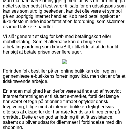
Man må bare være omhyggelig med, at hvis en forretning på
nettet sælger bedst i test varer til salg for en udsalgspris som
kan ses som utrolig beskeden, kan det ofte være et symbol
på en uoprigtig internet handler. Køb med betalingskort er
ikke desto mindre indbefattet af en forordning, som skærmer
os imod falske e-handler.
Vi slår generelt et slag for køb med betalingskort eller
mobilbetaling. Som et alternativ kan du bruge en
afbetalingsordning som fx ViaBill, i tilfælde af at du har til
hensigt at betale prisen over flere uger.
Forinden folk bestiller på en online butik kan de i reglen
gennemlæse e-butikkens forretningsvilkår, men det er ofte et
tidskrævende arbejde.
En anden mulighed kan derfor være at finde ud af hvorvidt
internet forretningen er tilsluttet e-mærket, fordi det længe
har været et tegn på at online firmaet opfylder dansk
lovgivning, tillige med at internet butikken lejlighedsvis
efterses af eksperter der har nøje kendskab til reglerne på
området. Dette er en god anledning til at få assistance,
såfremt du bliver udsat for dilemmaer i forbindelse med din
shopping.